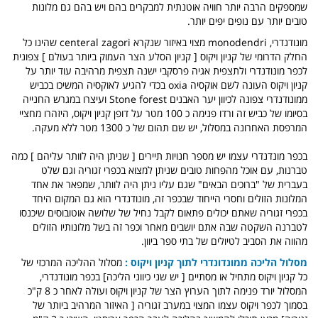
שמספקים הרבה יותר חוויה אוטנתית למבקרים בהם ויש בהם גם מלונות
טובים יותר עם נופים יפים יותר.
מונודנדרי, monodendri מצוי באיזור שנקרא centeral zagori שהינו כל
החלק הדרומי של קניון ויקוס [ קניון הסלע הצר העמוק ביותר בעולם ] צפונית
לכפר מונודנדרי ולתצפית אגיה פרסקבי ישנה תצפית מרהיבה עוד יותר על
קניון ויקוס העונה לשם אוקסיה oxia בכדי להגיע לאוקסיה המשיכו בכביש
ממונודנדרי צפונה לכיוון יער האבנים Stone forest ועיצרו במגרש החנייה
בסיומו של כביש זה ורדו פנימה כ 100 מטר על דופן קניון ויקוס, היזהרו מחציי
המרפסת האחרונה במסלול, יש שם תהום של כ 1300 מטר ללא מעקה.
בכפר מונדנדרי עצמו יש מספר חנויות תיירים [ שניתן היה לוותר עליהם ] כמה
טברנות, עם אוכל מהפחות טובים שניתן למצוא בכפרי זגוריה וגם שלט
בעברית של "ברוכים הבאים" שגם עליו ניתן היה לוותר, שמפאר את אחד
המלונות הזולים וחסרי הייחוד שבכפר זה, מונודנדרי הוא גם המקום היחד
בכפרי זגוריה שאתם יכולים פתאום לקבל נחיל של שלושה אוטובוסים שיכנסו
לטברנה השקטה שבה אתם יושבים מאחר וכפר זה בשל מלונותיו הזולים
מהווה את הסביב לטיולים של בתי ספר ביוון.
מסלול הליכה ממונדונדרי לתוך קניון ויקוס :
מסלול ההליכה המרכזי של
כל קניון ויקוס מתחיל או מסתיים [ יש שני כיווני הליכה] בכפר מונודנדרי,
המסלול יורד פנימה לתוך הערוץ הצר של קניון ויקוס ועולה לאחר כ 8 ק"כ
בסמוך לכפר ויקוס עצמו המצוי במערב זגוריה [ האיזור המרהיב ביותר של