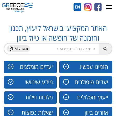
Toggle
navigation
האתר המקצועי בישראל ליעוץ, תכנון
והזמנה של חופשה או טיול ביוון
הזמינו עכשיו
יעדים מומלצים
יעדים פופולרים
מידע שימושי
ייעוץ ומסלולים
מלונות ווילות
אזורים ביוון
שאלות נפוצות