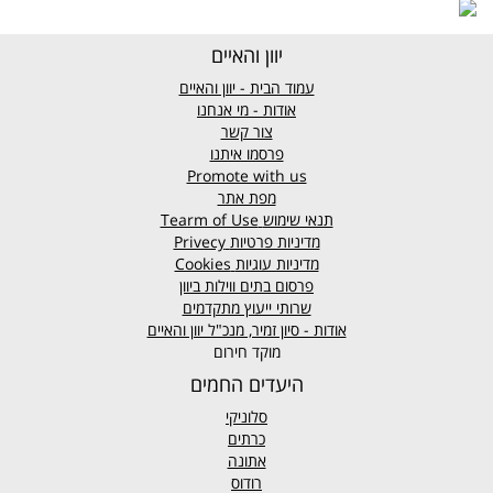
יוון והאיים
עמוד הבית - יוון והאיים
אודות - מי אנחנו
צור קשר
פרסמו איתנו
Promote with us
מפת אתר
תנאי שימוש
Tearm of Use
מדיניות פרטיות
Privecy
מדיניות עוגיות
Cookies
פרסום בתים ווילות ביוון
שרותי ייעוץ מתקדמים
אודות - סיון זמיר, מנכ"ל יוון והאיים
מוקד חירום
היעדים החמים
סלוניקי
כרתים
אתונה
רודוס