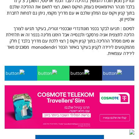
זגוריה] מכאן תוכלו להמשיך בהליכה לעבר הכפר אריסטי, השוכן כ 3 ק"מ
בלבד מנהר הוידומאטיס בעמק הויקוס האוס, רצוי לתאם את ההליכה שלכם
בתוך קניון ויקוס עם המלון שלכם או עם מדריך מקומי, ניתן גם לפחות לחברת
אלפיין זון.
לסיכום : תגיעו לבקר בכפר מונודנדרי שבכפרי זגוריה, בעיקר תגיעו לצורך
הליכה לתצפית אגיה פרסקבי ולכנסייה אבל הימנו מלינה בכפר זה או תלחילת
או סיום מסלול ההליכה בתוך קניון ויקוס [ רצוי ללכת עם מדריך בלבד ] חלק
מהמקטעים לירידה לקניון בעיקר באיזור הכפר monodendri מסוכנים מאד
לירידה עצמאית.