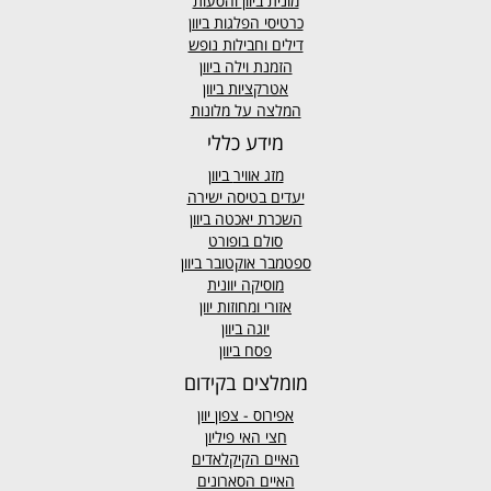
מונית ביוון
והסעות
כרטיסי הפלגות ביוון
דילים וחבילות נופש
הזמנת וילה ביוון
אטרקציות ביוון
המלצה על מלונות
מידע כללי
מזג אוויר
ביוון
יעדים בטיסה ישירה
השכרת יאכטה ביוון
סולם בופורט
ספטמבר אוקטובר ביוון
מוסיקה יוונית
אזורי ומחוזות יוון
יוגה ביוון
פסח ביוון
מומלצים בקידום
אפירוס
- צפון יוון
חצי האי פיליון
האיים הקיקלאדים
האיים הסארונים