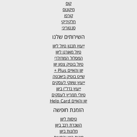
קוס
מיקונוס
קורפו
חלקידיקי
סנטוריני
השירותים שלנו
ייעוץ תכנון טיול ליוון
טיול מאורגן ליוון
המסלול המודולרי
טיול בוטיק צפון יוון
יוון והאיים
Plus +
שייט בוטיק ביאכטה
ייעוץ שיווקי לעסקים
ייעוץ נדל"ן ביוון
טיולי תמריץ לעסקים
יוון והאיים Help Card
הזמנת חופשה
טיסות ליוון
השכרת רכב ביוון
מלונות ביוון