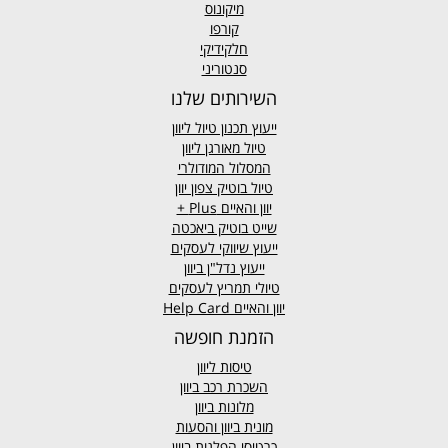
מיקונוס
קורפו
חלקידיקי
סנטוריני
השירותים שלנו
ייעוץ תכנון טיול ליוון
טיול מאורגן ליוון
המסלול המודולרי
טיול בוטיק צפון יוון
יוון והאיים
Plus +
שייט בוטיק ביאכטה
ייעוץ שיווקי לעסקים
ייעוץ נדל"ן ביוון
טיולי תמריץ לעסקים
יוון והאיים Help Card
הזמנת חופשה
טיסות ליוון
השכרת רכב ביוון
מלונות ביוון
מונית ביוון
והסעות
כרטיסי הפלגות ביוון