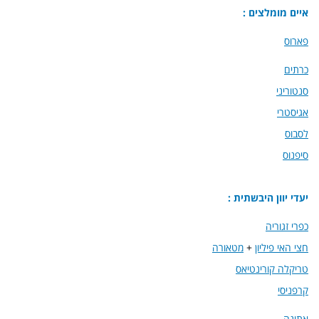
איים מומלצים :
פארוס
כרתים
סנטוריני
אגיסטרי
לסבוס
סיפנוס
יעדי יוון היבשתית :
כפרי זגוריה
חצי האי פיליון
+
מטאורה
טריקלה קורינטיאס
קרפניסי
אתונה