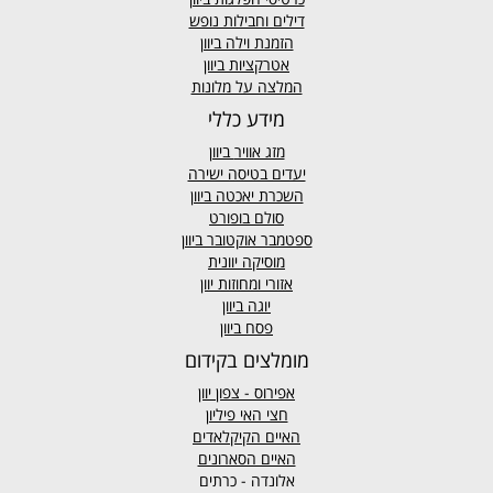
דילים וחבילות נופש
הזמנת וילה ביוון
אטרקציות ביוון
המלצה על מלונות
מידע כללי
מזג אוויר
ביוון
יעדים בטיסה ישירה
השכרת יאכטה ביוון
סולם בופורט
ספטמבר אוקטובר ביוון
מוסיקה יוונית
אזורי ומחוזות יוון
יוגה ביוון
פסח ביוון
מומלצים בקידום
אפירוס
- צפון יוון
חצי האי פיליון
האיים הקיקלאדים
האיים הסארונים
אלונדה - כרתים