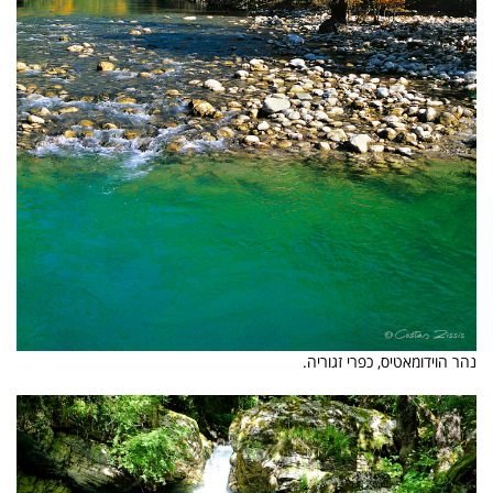
נהר הוידומאטיס, כפרי זגוריה.