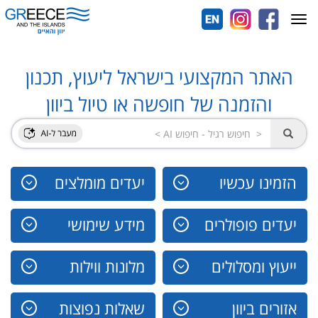
Toggle
navigation
האתר המקצועי בישראל ליעוץ, תכנון
והזמנה של חופשה או טיול ביוון
הזמינו עכשיו
יעדים מומלצים
יעדים פופולרים
מידע שימושי
ייעוץ ומסלולים
מלונות ווילות
אזורים ביוון
שאלות נפוצות