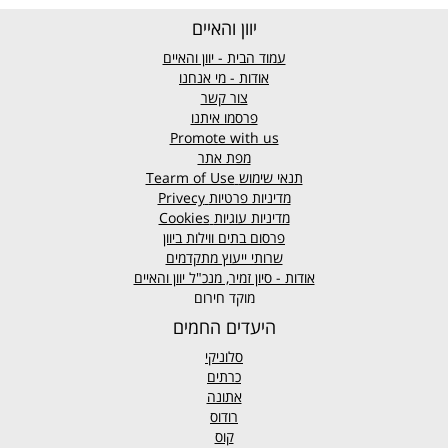
יוון והאיים
עמוד הבית - יוון והאיים
אודות - מי אנחנו
צור קשר
פרסמו איתנו
Promote with us
מפת אתר
תנאי שימוש
Tearm of Use
מדיניות פרטיות
Privecy
מדיניות עוגיות
Cookies
פרסום בתים ווילות ביוון
שרותי ייעוץ מתקדמים
אודות - סיון זמיר, מנכ"ל יוון והאיים
מוקד חירום
היעדים החמים
סלוניקי
כרתים
אתונה
רודוס
קוס