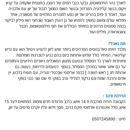
לאורך נהר הוידומאטיס, נבקר בגבי המים של רוגובו, בתצפית אוקסיה על קניון
ויקוס, בגשר קלידוניה המרהיב ובגשר האוס הסמוך לגבול של יוון עם אלבניה
ועוד, לאחר 5 ימים בהרים של יוון נסע למנזרים התלויים של מטאורה, אחד
מפלאי עולם ומשם נמשיך לפתחו של גן העדן האבוד שבחצי האי פיליון לביקור
בכמה ספוטים מרהיבים במיוחד הכוללים את חוף מילופוטאמוס, הכפר
צאגאראדה, מילייס ועוד.
מה נאכל?
מלבד היותו טיול בנופים המרהיבים ביותר שיש ליוון להציע הטיול הוא עם גדש
קולינארי, המחיר כולל שלוש ארוחות ביום בהם נגיע לטברנות מומלצות
ומיוחדות לאורך כל המסלול ונטעם ממגוון המאכלים היווניים הידועים והמזוהים
על כם איזור ואיזור במהלך המסלול, בנוסף לטעמים ולריחות, נעשה גם
ארוחת חג [ ראש השנה ] בכפר אריסטי שבכפרי זגוריה, עם תפוח בדבש, יין
אדום והרבה שמח וגם נרקוד לצלילי ערב בוזוקי חי שם שני נגני בוזוקי
וירטואוזים.
הדרכה ורכב :
הקבוצה תהיה מורכבת מ 14 איש, ברכב מרצדס חדש וממוזג המתאים לעד 15
איש, כולל אינטרנט אלחוטי חינם ברכב, מסך וידאו עליו יוקרנו סרטים על יוון,
חייגו : 0507245890