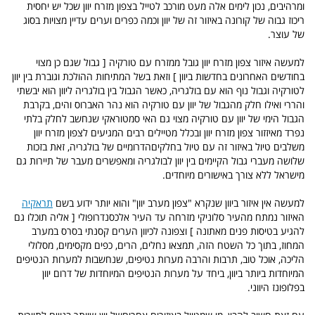
ומרהיבים, נכון לימים אלה מעט מורכב לטייל בצפון מזרח יוון שכל יש יחסית
ריכוז גבוה של קורונה באיזור זה של יוון וכמה כפרים וערים עדיין מצויות בסוג
של עוצר.
למעשה איזור צפון מזרח יוון גובל ממזרח עם טורקיה [ גבול שגם כן מצוי
בחודשים האחרונים בחדשות ביוון ] וזאת בשל המתיחות ההולכת וגוברת בין יוון
לטורקיה וגבול נוף הוא עם בולגריה, כאשר הגבול בין בולגריה ליוון הוא יבשתי
והררי ואילו חלק מהגבול של יוון עם טורקיה הוא נהר האברוס והים, בקרבת
הגבול הימי של יוון עם טורקיה מצוי גם האי סמטוראקי שנחשב לחלק בלתי
נפרד מאיזזור צפון מזרח יוון ובכלל מטיילים רבים המגיעים לצפון מזרח יוון
משלבים טיול באיזור זה עם טיול בחלקיםהדרומיים של בולגריה, זאת בזכות
שלושה מעברי גבול הקיימים בין יוון לבולגריה ומאפשרים מעבר של תיירות גם
מישראל ללא צורך באישורים מיוחדים.
למעשה אין איזור ביוון שנקרא "צפון מערב יוון" והוא יותר ידוע בשם
תראקיה
האיזור נמתח מהעיר סלוניקי מזרחה עד העיר אלכסנדרופולי [ אליה תוכלו גם
להגיע בטיסות פנים מאתונה ] וצפונה לכיוון הערים קסנתי בסרס במערב
המחוז, בתוך כל השטח הזה, תמצאו נחלים, הרים, כפים מקסימים, מסלולי
הליכה, אוכל טוב, תרבות והרבה מערות נטיפים, שנחשבות למערות הנטיפים
המיוחדות ביותר ביוון, ביחד על מערות הנטיפים המיוחדות של דרום יוון
בפלופונז היווני.