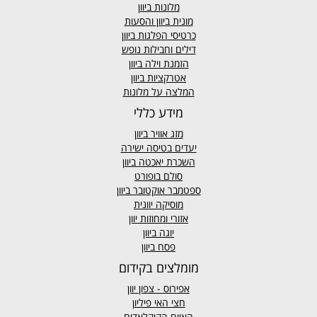
מלונות ביוון
מונית ביוון
והסעות
כרטיסי הפלגות ביוון
דילים וחבילות נופש
הזמנת וילה ביוון
אטרקציות ביוון
המלצה על מלונות
מידע כללי
מזג אוויר
ביוון
יעדים בטיסה ישירה
השכרת יאכטה ביוון
סולם בופורט
ספטמבר אוקטובר ביוון
מוסיקה יוונית
אזורי ומחוזות יוון
יוגה ביוון
פסח ביוון
מומלצים בקידום
אפירוס
- צפון יוון
חצי האי פיליון
האיים הקיקלאדים