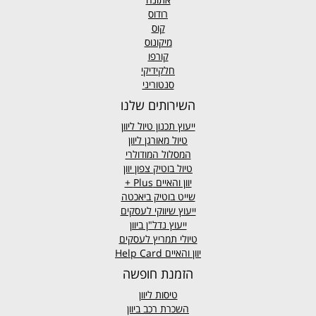
רודוס
קוס
מיקונוס
קורפו
חלקידיקי
סנטוריני
השירותים שלנו
ייעוץ תכנון טיול ליוון
טיול מאורגן ליוון
המסלול המודולרי
טיול בוטיק צפון יוון
יוון והאיים
Plus +
שייט בוטיק ביאכטה
ייעוץ שיווקי לעסקים
ייעוץ נדל"ן ביוון
טיולי תמריץ לעסקים
יוון והאיים Help Card
הזמנת חופשה
טיסות ליוון
השכרת רכב ביוון