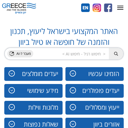
Toggle
navigation
האתר המקצועי בישראל ליעוץ, תכנון
והזמנה של חופשה או טיול ביוון
הזמינו עכשיו
יעדים מומלצים
יעדים פופולרים
מידע שימושי
ייעוץ ומסלולים
מלונות ווילות
אזורים ביוון
שאלות נפוצות