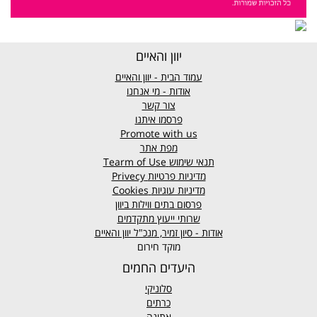
יוון והאיים
עמוד הבית - יוון והאיים
אודות - מי אנחנו
צור קשר
פרסמו איתנו
Promote with us
מפת אתר
תנאי שימוש
Tearm of Use
מדיניות פרטיות
Privecy
מדיניות עוגיות
Cookies
פרסום בתים ווילות ביוון
שרותי ייעוץ מתקדמים
אודות - סיון זמיר, מנכ"ל יוון והאיים
מוקד חירום
היעדים החמים
סלוניקי
כרתים
אתונה