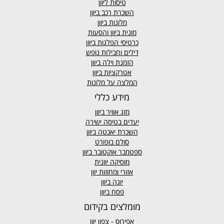
טיסות ליוון
השכרת רכב ביוון
מלונות ביוון
מונית ביוון
והסעות
כרטיסי הפלגות ביוון
דילים וחבילות נופש
הזמנת וילה ביוון
אטרקציות ביוון
המלצה על מלונות
מידע כללי
מזג אוויר
ביוון
יעדים בטיסה ישירה
השכרת יאכטה ביוון
סולם בופורט
ספטמבר אוקטובר ביוון
מוסיקה יוונית
אזורי ומחוזות יוון
יוגה ביוון
פסח ביוון
מומלצים בקידום
אפירוס
- צפון יוון