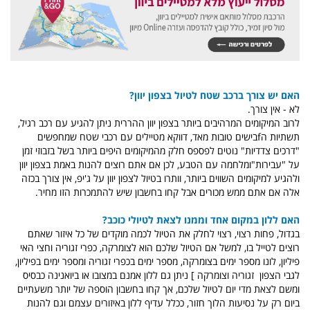
האם יש צורך ברכב שטח לטיול בצפון יוון?
לא - אין צורך.
לרוב המיקומים המרהיבים ביותר בצפון יוון ההררית ניתן להגיע עם רכב רגיל,
תשתיות הfבישים טובות מאד, דווקא מטיילים עם רכבי שטח שמחפשים
"דרכים צדדיות" נוטים לפספס חלק מהמיקומים היפים ביותר בשל בזבוזי זמן
על "עבירות"ומלחמה עם הטבע, לכן אם אתם רוצים להנות באמת בצפון יוון
ולהגיע למיקומים השווים ביותר, וותרו בטיול לצפון יוון על ג'יפ, אין צורך בכזה
אלה אם אתם ממש מכורים אבל קחו בחשבון שיש להתמכרות הזו מחיר.
האם ללון במקום אחד וממנו לצאת לטיולי כוכב?
בגדול, פחות רצוי, רצוי לחלק את הטיול לכמה מוקדים של כל איזור שאתם
רוצים לטייל בו, למשל אם הטיול שלכם הוא לצומרקה, כפרי זגוריה וחצי האי
פיליון, לונו מספר ימים בצומרקה, מספר ימים בכפרי זגוריה ומספר ימים בפיליון,
לגבי הצפון זגוריה וצומרקה ] ניתן גם ללון אמנם במצובו או ביואנינה כבסיס
ומשם לצאת מדי יום לטיול שלכם, אך קחו בחשבון הוספה של יותר משעתיים
ביום רק על נסיעות הלוך חזור, ככלל עדיף ללון באיזורים עצמם וגם להנות