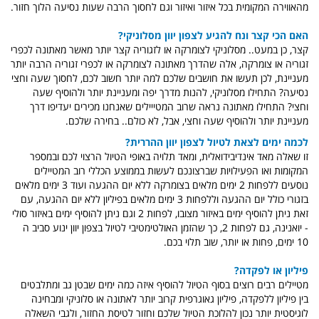
מהאווירה המקומית בכל איזור ואיזור וגם לחסוך הרבה שעות נסיעה הלוך חזור.
האם הכי קצר ונח להגיע לצפון יוון מסלוניקי?
קצר, כן במעט.. מסלוניקי לצומרקה או לזגוריה קצר יותר מאשר מאתונה לכפרי
זגוריה או צומרקה, אלה שהדרך מאתונה לצומרקה או לכפרי זגוריה הרבה יותר
מעניינת, לכן תעשו את חושבים שלכם למה יותר חשוב לכם, לחסוך שעה וחצי
נסיעה? התחילו מסלוניקי, להנות מדרך יפה ומעניינת יותר ולהוסיף שעה
וחצי? התחילו מאתונה נראה שרוב המטייילים שאנחנו מכירים יעדיפו דרך
מעניינת יותר ולהוסיף שעה וחצי, אבל, לא כולם.. בחירה שלכם.
לכמה ימים לצאת לטיול לצפון יוון ההררית?
זו שאלה מאד אינדיבידואלית, ומאד תלויה באופי הטיול הרצוי לכם ובמספר
המקומות ואו הפעילויות שברצונכם לעשות בממוצע הכללי רוב המטיילים
נוסעים ללפחות 2 ימים מלאים בצומרקה ללא יום ההגעה ועוד 3 ימים מלאים
בזגורי כולל יום ההגעה וללפחות 3 ימים מלאים בפיליון ללא יום ההגעה, עם
זאת ניתן להוסיף ימים באיזור מצובו, לפחות 2 וגם ניתן להוסיף ימים באיזור סולי
- יואנינה, גם לפחות 2, כך שהזמן האולטימטיבי לטיול בצפון יוון ינוע סביב ה
10 ימים, פחות או יותר, שוב תלוי בכם.
פיליון או לפקדה?
מטיילים רבים רוצים בסוף הטיול להוסיף איזה כמה ימים שבטן גב ומתלבטים
בין פיליון ללפקדה, פיליון גאוגרפית קרוב יותר לאתונה או סלוניקי ומבחינה
לוגיסטית יותר נכון להלוכת הטיול שלכם וחזור לטיסת החזור, ולגבי השאלה