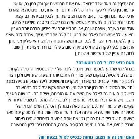
מה עדיף? זה מאד אינדיבידואלי, אם אתם מחפשים אך ורק בטן גב, אז אין
עדיפות בין פיליון ללפקדה וזה יכול להיות גם יעד אחר, כמו סיבוטה או פארגה
או כל כפר עם חוף ביוון.. אם אתם רוצים שהיעד לבטן גב, יהיה גם קצת
מעניין ולא כל היום להשתזף בשמש אלה גם לשלב בקטנה טיולים קצרים,
אוכל יווני משובח, אווירה שונה, אני ממליץ יותר על פיליון, הרבה יותר מעניין
ומציע שלל אפשרויות כאלה ואז הבטן גב קצת יותר "מעניין", אסכם לכם שאני
נותן ללפקדה את הציון 8 לבטן גב וחופשה ומנוחה ולחצי האי פיליון אני נותן
את הציון 9.5 לפקדה בהחלט בחירה טובה, פיליון בחירה מצויינת. [ שוב
לרוב, זה עניין של העדפות אישיות ]
האם כדאי ללון לילה במטאורה?
בגדול למי שמגיע למספר ימים מוגבל, לינה של לילה במטאורה יכולה לקחת
יום שלם מהטיול, במיקום שאין צורך להיות בו יותר משעה, שעתיים ולכן רצוי
לתכנן כך שרק עוברים במטאורה, מבקרים וממשיכים ליעד הבא, זו בנייה נכונה
יותר של מסלול וניצול נכון יותר של זמן, מי שמתעקש על לילה במטאורה
למשל כי הוא רוצה לצלם את השקיעה או הזריחה, שיקח בחשבון שזה בא על
חשבון משהו אחר, לדעתי אין ממש צורך לבזבז לילה מהטיול בשביל זריחה או
שקיעה יפה, עוד יהיו לכם הרבה כאלה במהלך הטיול, הש'וס הגדול של
מטאורה אינה שקיעה או זריחה אלה היעד עצמו ואותו ניתן להספיק יפה מאד
בשעתיים של ביקור. זה כמובן נכון אם אתם נוסעים למסלול שהינו כאמור
מוגבל בימים, אם אתם נוסעים לתקופה ארוכה, בהחלט ניתן ללון במטאורה.
האם יואנינה או מצובו נוחות כבסיס לטיול בצפון יוון?