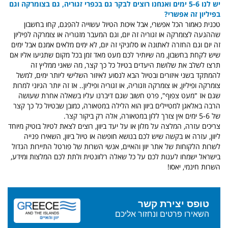
יש לנו 5-6 ימים ואנחנו רוצים לבקר גם בכפרי זגוריה, גם בצומרקה וגם
בפיליון זה אפשרי?
טכנית כאמור הכל אפשרי, אבל איכות הטיול עשוייה להפגם, קחו בחשבון
שההגעה לצומרקה או זגוריה זה יום, וגם המעבר מזגוריה או צומרקה לפיליון
זה יום וגם החזרה לאתונה או סלוניקי זה יום, לא ימים מלאים אמנם אבל ימים
שיש לקחת בחשבון, מה שיותיר לכם מעט מאד זמן בכל מקום שתגיעו אליו אם
תרצו לשלב את שלושת היעדים בטיול כל כך קצר, מה שאני ממליץ זה
להמתקד בשני איזורים ובטיול הבא לנסוע לאיזור השלישי ליותר ימים, למשל
צומרקה ופיליון, או צומרקה וזגוריה, או זגוריה ופיליון.. אז זה יותר הגיוני למרות
שגם אז "מעט צפוף", פרט חשוב שגם דיברנו עליו בשאלה אחרת שעושה
הרבה באלאגן למטיילים ביוון הוא הלילה במטאורה, כמובן שבטיול כל כך קצר
של 5-6 ימים אין צורך ללון במטאורה, אלה רק ביקור קצר.
צריכים עזרה, המלצה על מלון או על יעד ביוון, רוצים לצאת לטיול בוטיק מיוחד
ליוון, עזרה או בקשה שיש לכם בנושא חופשה או טיול ביוון, השאירו פנייה
לשרות הלקוחות של אתר יוון והאיים, אנשי השרות של פורטל התיירות הגדול
בישראל ישמחו לענות לכם על כל שאלה רלוונטית ולתת לכם המלצות ומידע,
השרות חינמי, יאסו!