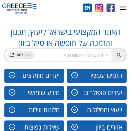
Toggle
navigation
האתר המקצועי בישראל ליעוץ, תכנון
והזמנה של חופשה או טיול ביוון
הזמינו עכשיו
יעדים מומלצים
יעדים פופולרים
מידע שימושי
ייעוץ ומסלולים
מלונות ווילות
אזורים ביוון
שאלות נפוצות