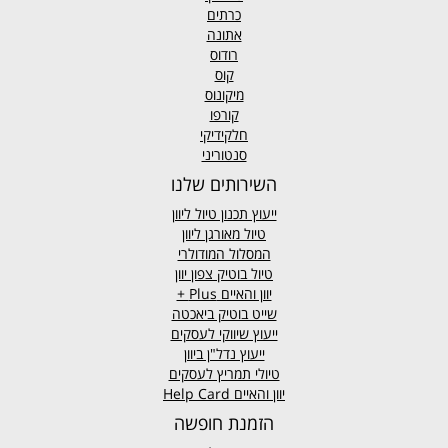
כרתים
אתונה
רודוס
קוס
מיקונוס
קורפו
חלקידיקי
סנטוריני
השירותים שלנו
ייעוץ תכנון טיול ליוון
טיול מאורגן ליוון
המסלול המודולרי
טיול בוטיק צפון יוון
יוון והאיים
Plus +
שייט בוטיק ביאכטה
ייעוץ שיווקי לעסקים
ייעוץ נדל"ן ביוון
טיולי תמריץ לעסקים
יוון והאיים Help Card
הזמנת חופשה