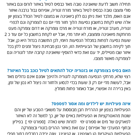
תחילה חשוב לדעת שיואנינה טובה מאד כבסיס לטיול באיזור לורוס וגם באיזור
סולי ומצובו טובה כבסיס לטיול באיזור מזרח זגוריה, אפירוס גבול גרבנה ואיזור
אגם האוס, מלבד זאת ניתן גם ללון ביואנינה או במצובו לטיול הכולל בצפון יוון
אלה שיש לקחת בחשבון נסיעות הלוך חזור מדי יום גם לצומרקה וגם לכפרי
זגוריה, מערב זגוריה, או מזרח זגוריה או מרכז צומרקה או דרום צומרקה מעט
מרוחקות מיואנינה וממצובו, לא יותר מדי, אבל יש לקחת בחשבון כל יום עוד כ 2
שעות נסיעה לפחות במכלול הנסיעות היומי, לכן התשובה בגדול היא כן, אבל
תוך לקיחה בחשבון של הבעייתיות הזו, הכי נכון מבחינת ניצול זמנים ללון בכל
איזור שבו מטיילים, יד עם זאת כדאי להוסיף שיואנינה קרובה יותר לזגוריה וגם
לצומרקה מאשר מצובו.
האם בסיס בצומרקה או בזגוריה יכול להתאים לטיול כוכב בכל האיזור?
רצוי שלא, מרחקי הנסיעה מצומרקה לזגוריה ולהיפך אמנם אינם גדולים מאד
אבל, לעשות מדי יום רק 3 שעות בכדי לנסוע ולחזור זה ניצול לא נכון של זמן,
באין ברירה זה אפשרי, אבל כאמור פחות מומלץ.
איזה פעילויות יש לילדים ומה אסור לפספס?
הפעילויות בצפון יוון ההררית רובן מבוססות על משאבי הטבע של יוון והם
שונות מהאטרקציות או הפעילויות באיים של יוון, כך למשל זה לא האיזור
לפארקים של מים או ספורט ימי למרות שיש כאלה [ספורט ימי ] בפיליון
ובחוף המערבי של אפירוס ] עם זאת באיזור ההרים בזגורי ובצומרקה
הפעילויות העיקריות הן ראפטינג, או קניונינג שזה ירידה בחבלים בתוך מפלי