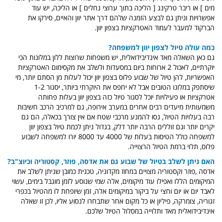
מים ] או ריבר טרקינג [ הליכה בתוך ערוצי נחלים ] או הליכה, יש עוד
אפשרויות וניתן גם לבצע הזמנה שלהם דרך אתר יוון והאיים, סירקו את
הברקוד למעבר לעמוד האטרקציות בצפון יוון.
כמה עולה טיול לצפון יוון למשפחה?
גם כאן השאלה מאד אינדיבידואלית, יש משפחות שרוצות ללון במלונות הכי
יוקרתיים, לאכול 2 ארוחות ביום במסעדות ולשלב את מקסימום האטרקציות
האפשריות, להן טיול של שבוע פלוס בצפון יוון יכול לעלות מן הסתם יותר, מי
שיסתפק במלונו הטובים אבל לא יחפס את היוקרתי ביותר, יסגור 1-2
אטרקציות או פעילויות יוכל לסגור טיול כזה בצפון יוון בעלות פחותה
משמעותית מיעדים רבים אחרים במערב אירופה, גם למרכיב הרכב חשיבות
רבה בעלויות הטיול, נסו להמנע מרכבי שטח אם אין צורך בכאלה, הם גם
יקרים יותר וגם זוללים הרבה יותר דלק, בגדול ניתן לכמת טיול בצפון יוון
למשפחה כולל הטיסות בעלות של 4000 עד 8000 יורו למשפחה לשבוע
פלוס, תלוי ברמת הטיול הרצוייה.
האם ניתן לשלב בטיול של שבוע גם את אדסה, פוזר, קסטוריה וכיוצ"ב?
אדסה ,פוזר וקסטוריה מצויים במחוז מקדוניה, טכנית כמובן שניתן לשלב את
המיקומים הללו ואפילו עוד מיקומים, אלה שמי שנוסע לזמן מוגבל בימים, עשוי
לאבד יום או יום וחצי על ביקור במיקומים אלה, זמן שיופחת לו מהטיול בכפרי
זגוריה, צומרקה, פיליון או כל מקום אחר שתבחרו לנסוע אליו, לכן זו שאלה
אינדיבידואלית מאד ותלוייה במסלול הטיול שלכם.