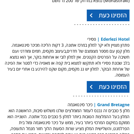
(Monastiraki) נמצא במרחק של 200 מ' משם
- - - - - - - - - - - - - - - - - - - - -
Ederlezi Hotel
|
פסירי
פתרון מצויין ולא יקר למלון במרכז אתונה, 3 דקות הליכה מכיכר סינטאגמה.
מלון קטן עם מספר מצומצם של חדרים,בעיצוב מקסים, חמים ומודרני ועם
חשיבה על הפרטים הקטנים. אין למלון לובי או ארוחות בוקר, אך הוא נמצא
בלב שכונת פסירי ולא תתקשו למצוא בית קפה או מאפיה כדי לסגור את הפינה
של ארוחת הבוקר. למלון יש גג מקסים, מקום שקט להירגע בו אחרי יום בעיר
העמוסה.
- - - - - - - - - - - - - - - - - - - - -
Grand Bretagne |
כיכר סינטאגמה
מלון 5 כוכבים זה נכנס לעמוד המומלצים שלנו משלוש סיבות, הראשונה הוא
המלון בעל ההמלצות הטובות ביותר למלון 5 כוכבים בכל אתונה. השנייה הוא
ממוקם במיקום המרכזי ביותר בעיר, ממש על כיכר סינטאגמה ומול בית
הפרלמנט, והשלישית המלון מציע שרות הסעות הלוך חזור מנמל התעופה,