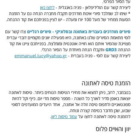
על הסיור הפרטי.
ליצירת קשר עם הולידיפלאן - פניה באנגלית -
לחצו כאן
* שימו לב שמלבד סיורי איכות מודרכים תקבלו מחברה הנחה גם על הזמנת
הסעות ממחיר של מעל 100 יורו ומעלה - יש לציין בפניתכם את קוד ההנחה.
סיורים מודרכים בעברית באתונה ובסלוניקי - סיורים רגליים
צרו קשר עם
לוסי מתאמת הסיורים שלנו באתונה, היא מפעילה יוונים מקומיים דוברי עברית
מצויינת שהסיור איתם הוא חוייה אוטנטית ומומלצת.
בפנייתכם ציינו את קוד
ההנחה
GRD3
ותקבלו הנחה מיוחדת על הסיור הרגלי.
ליצירת קשר עם לוסי - פניה בעברית -
emmanuel.lucy@yahoo.gr
הזמנת טיסה לאתונה
בנובמבר, לרוב, ניתן למצוא את מחירי הטיסות הנוחים ביותר. טיסות לאתונה
יוצאות באופן סדיר לאורך כל השנה - מספר טיסות מדי יום. כייף וקל להיות
ספונטאניים ולתפוס טיסה זולה אל אתונה, אחד היעדים המועדפים לסופי
שבוע, שכן מדובר בטיסה קצרה ונוחה.
להזמנת טיסה לאתונה לחצו על
עמוד טיסות ליוון
.
יוון והאיים פלוס