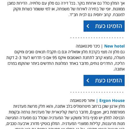
אך המלון כולל גם ארוחת בוקר. בכל דירה גם סלון עם טלויזיה. הדירות כמובן
ממוזגות. יופי של בחירה לאירוח של משפחה, או למי ששומר כשרות וזקוק
למטבח. קרוב יחסית גם לבית חב"ד.
- - - - - - - - - - - - - - - - - - - - -
New hotel
| כיכר סינטאגמה
גם מלון זה מצוי בקרבת מלון אמאליה וגם בו תקבלו תנאים טובים ומיקום
מעולה, נמצא קרוב לתחנת האוטובוס איקס 95 אם כי תדרשו לעוד 2-3 דקות
הליכה, החדרים נוחים, מדובר באחד המלונות החדשים ביותר שהוקמו במרכז
אתונה.
- - - - - - - - - - - - - - - - - - - - -
Ergon House
|
איזור סינטאגמה
מלון ארגון שוכן ברחוב מיטרופוליס בלב אתונה, והוא חלק מרשת מעדניות
מפורסמת ביוון, Ergon, מדובר ברשת קולינארית של מעדניות גורמה ובקומת
הכניסה למלון יש סניף גדול ומשקע של המעדניה שכולל גם מסעדה המגישה
מנות מרעננות, קלילות ממוצרי המעדניה. המלון בוטיקי מדורג ארבעה כוכבים,