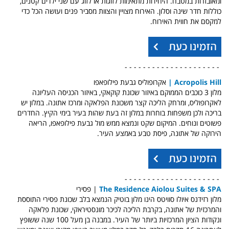
ומאובזרות במטבח. היחידות מתאימות לזוגות או לזוג עם שני ילדים קטנים,
כוללות חדר שינה וסלון. האירוח מצויין והצוות מסביר פנים ועושה הכל כדי
למקסם את חווית האירוח.
- - - - - - - - - - - - - - - - - - - - -
Acropolis Hill |
אקרופוליס גבעת פילופאפו
מלון 3 כוכבים הממוקם באיזור שכונת קוקאקי, באיזור הכניסה העליונה
לאקרופוליס, ומרחק הליכה קצר משכונת הפלאקה ומרכז אתונה. במלון יש
בריכה ולכן משפחות בוחרות במלון זה בעת שהות בעיר בימי הקיץ. החדרים
פשוטים ונוחים. המיקום שקט ונמצא ממש מול גבעת פילופאפו, הריאה
הירוקה של אתונה, פיסת טבע באמצע העיר.
- - - - - - - - - - - - - - - - - - - - -
The Residence Aiolou Suites & SPA
| פסירי
מלון רזידנס איולו סוויטס הינו מלון בוטיק הנמצא בלב שכונת פסירי התוססת
והמרכזית של אתונה, בקרבת הליכה לכיכר מונסטיראקי, שכונת פלאקה
ונקודות הציון המרכזיות ביותר של העיר. במבנה בן מעל 100 שנה ששופץ