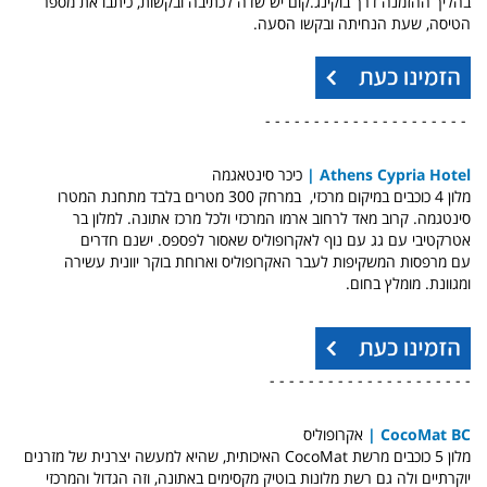
בהליך ההזמנה דרך בוקינג.קום יש שדה לכתיבה ובקשות, כיתבו את מספר
הטיסה, שעת הנחיתה ובקשו הסעה.
- - - - - - - - - - - - - - - - - - - - -
Athens Cypria Hotel |
כיכר סינטאגמה
מלון 4 כוכבים במיקום מרכזי, במרחק 300 מטרים בלבד מתחנת המטרו
סינטגמה. קרוב מאד לרחוב ארמו המרכזי ולכל מרכז אתונה. למלון בר
אטרקטיבי עם גג עם נוף לאקרופוליס שאסור לפספס. ישנם חדרים
עם מרפסות המשקיפות לעבר האקרופוליס וארוחת בוקר יוונית עשירה
ומגוונת. מומלץ בחום.
- - - - - - - - - - - - - - - - - - - - -
CocoMat BC
|
אקרופוליס
מלון 5 כוכבים מרשת CocoMat האיכותית, שהיא למעשה יצרנית של מזרנים
יוקרתיים ולה גם רשת מלונות בוטיק מקסימים באתונה, וזה הגדול והמרכזי