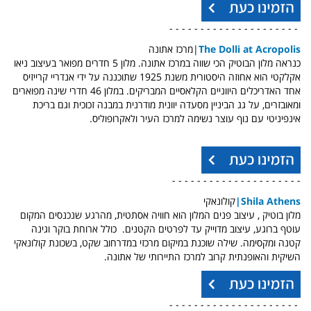
- - - - - - - - - - - - - - - - - - - - -
The Dolli at Acropolis
|מרכז אתונה
כנראה מלון הבוטיק הכי שווה במרכז אתונה. מלון 5 חדרים מפואר בעיצוב ניאו
אקלקטי הוא אחוזה היסטורית משנת 1925 שתוכננה על ידי אנדריי קרייזיס
אחד האדריכלים היווניים הקלאסיים המבריקים. במלון 46 חדרי שינה מפוארים
ומאובזרים, על גג הביניין מסעדה יוונית מודרנית במבנה זכוכית וגם בריכת
אינפיניטי עם נוף עוצר נשימה למרכז העיר ולאקרופוליס.
- - - - - - - - - - - - - - - - - - - - -
Shila Athens
|
קולונאקי
מלון בוטיק , עיצוב פנים המלון הוא חוויה אסתטית, מהרגע שנכנסים המקום
עוטף ברוגע, עיצוב מדוייק עד לפרטים הקטנים. כולל ארוחת בוקר וגינה
קטנה ומקסימה.
שילה שוכנת במיקום מרכזי במדרחוב שקט, בשכונת קולונאקי
השיקית והאופנתית קרוב למרכז התיירותי של אתונה.
- - - - - - - - - - - - - - - - - - - - -