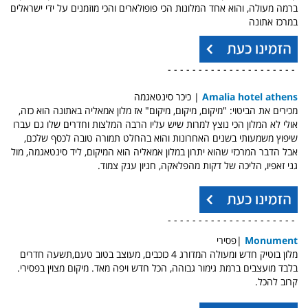
ברמה מעולה, והוא אחד המלונות הכי פופולארים והכי מוזמנים על ידי ישראלים
במרכז אתונה
- - - - - - - - - - - - - - - - - - - - -
Amalia hotel athens
| כיכר סינטאגמה
מכירים את הביטוי: "מיקום, מיקום, מיקום" אז מלון אמאליה באתונה הוא כזה,
אולי לא המלון הכי נוצץ למרות שיש עליו הרבה המלצות וחדרים שלו גם עברו
שיפוץ משמעותי בשנים האחרונות והוא בהחלט תמורה טובה לכסף שלכם,
אבל הדבר המרכזי שהוא יתרון במלון אמאליה הוא המיקום, ליד סינטאגמה, מול
גני זאפיו, הליכה של דקות מהפלאקה, חניון ענק צמוד.
- - - - - - - - - - - - - - - - - - - - -
Monument
|פסירי
מלון בוטיק חדש ומעולה המדורג 4 כוכבים, מעוצב בטוב טעם,
תשעה חדרים
בלבד מועצבים ברמת גימור גבוהה,
הכל חדש ויפה מאד. מיקום מצוין בפסירי.
קרוב להכל.