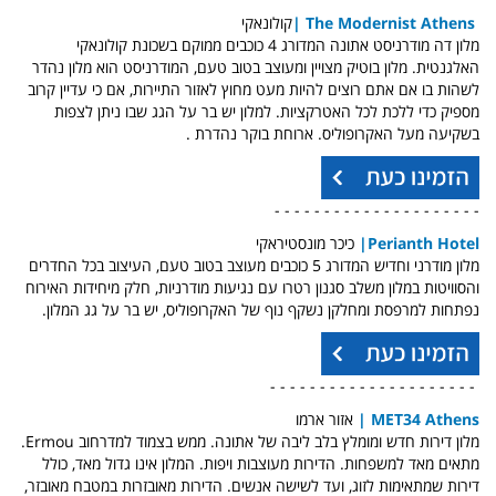
The Modernist Athens
|
קולונאקי
מלון דה מודרניסט אתונה המדורג 4 כוכבים ממוקם בשכונת קולונאקי
האלגנטית. מלון בוטיק מצויין ומעוצב בטוב טעם,
המודרניסט הוא מלון נהדר
לשהות בו אם אתם רוצים להיות מעט מחוץ לאזור התיירות, אם כי עדיין קרוב
מספיק כדי ללכת לכל האטרקציות.
למלון יש בר על הגג שבו ניתן לצפות
בשקיעה מעל האקרופוליס. ארוחת בוקר נהדרת .
- - - - - - - - - - - - - - - - - - - - -
Perianth Hotel
|
כיכר מונסטיראקי
מלון מודרני וחדיש המדורג 5 כוכבים מעוצב בטוב טעם,
העיצוב בכל החדרים
והסוויטות במלון משלב סגנון רטרו עם נגיעות מודרניות, חלק מיחידות האירוח
נפתחות למרפסת ומחלקן נשקף נוף של האקרופוליס, יש בר על גג המלון.
- - - - - - - - - - - - - - - - - - - - -
MET34 Athens
|
אזור
ארמו
מלון דירות חדש ומומלץ בלב ליבה של אתונה. ממש בצמוד למדרחוב Ermou.
מתאים מאד למשפחות. הדירות מעוצבות ויפות. המלון אינו גדול מאד, כולל
דירות שמתאימות לזוג, ועד לשישה אנשים. הדירות מאובזרות
במטבח מאובזר,