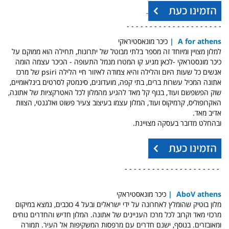
- - - - - - - - - - - - - - - - - - - - -
A for athens
|
כיכר מונאסטיראקי
למלון מצויין ומיוחד זה מספר בלתי מבוטל של יתרונות, תחילה הוא ממוקם על
כיכר מונסטראקי -לכאן מגיע קו המטרו מנמל התעופה - הכיכר עצמה הומה
אנשים כל שעות היום והלילה והיא צמודה לאיזור חיי הלילה psiri של מרכז
אתונה המכיל עשרות ברים, בתי קפה, מועדונים, סינמטק לסרטים בינלאומיים,
שוק הפשפשם ועוד, בנוף קל מאד להגיע מהמלון לכל האטרקציות של אתונה,
האקרופוליס, קרמיקוס ועוד, המלון עצמו בעיצוב צעיר פשוט ואלגנטי, הצוות
אדיב מאד.
ובהחלט מדובר בעסקה מצויינת.
- - - - - - - - - - - - - - - - - - - - -
AboV athens
|
כיכר מונאסטיראקי
מלון בוטיק שהומלץ לאחרונה על ידי ישראלים ובעל 4 כוכבים, נמצא במיקום
מרכזי מאד וקרוב לכל מרכז העניינים של אתונה. המלון חדיש והחדרים נוחים
ומאובזרים. בנוסף, ישנם חדרים עם מרפסות המשקיפות אל העיר. תמורה