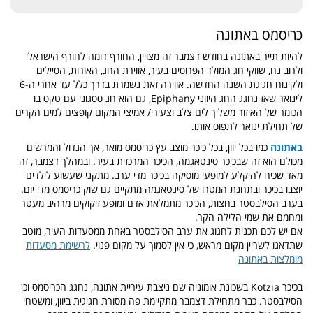
כריסמס באתונה
להיות תייר באתונה בחודש דצמבר זה מצויין, החורף דומה לחורף הישראלי
ולרוב נח, שווקי חג המולד הפרוסים בעיר, אווירת החג, האורות, הסיילים
ולקינוח חגיגת השנה החדשה. אווירה זאת נשמרת בדרך כלל עד אחרי ה-6
לינואר שאז נחגג החג היווני Epiphany, גם הוא חג ססגוני עם טקס בו
הכומר של האיזור משליך לים צלב וצעירי/ אמיצי המקום קופצים למים הקרים
של תחילת ינואר לתפוס אותו.
באתונה
כמו בכל יוון, בכל כיכר מוצב עץ כריסמס מואר, אך הגדול והמרשים
מכולם הוא זה שבכיכר סינטאגמה, הכיכר המרכזית בעיר. ובמהלך דצמבר, זה
מאד שכיח להיקלע למופעי מוסיקה בכיכר מדי ערב. מתקני שעשוע לילדים
יוצבו בכיכר ובתחנת המטרו של סינטאגמה מתקיים גם שוק כריסמס מדי יום.
בערב הסילבסטר בחצות, הכיכר מתמלאת אדם ומופע זיקוקים מרהיב מעטר
ומחמם את שמי הלילה הקר.
אם יש לכם תכנית לחגוג את ערב הסילבסטר באחת ממסעדות העיר, מוטב
שתדאגו לשריין מקום מראש, כי אין לסמוך על מקום פנוי.
לרשימת מסעדות
מומלצות באתונה
בכיכר Kotzia בשכונת אומוניה שם ניצבת עיריית אתונה, נחגג הכריסמס וכן
הסילבסטר. כבר מתחילת דצמבר מתקיימת פה מסורת חגיגית ביוון, ומשטחי