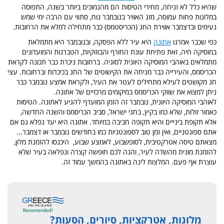
שהיא כלל לא זניחה, מחירי הטיסות הם מהנמוכים ביותר בשנה, התפוסה
במלונות פחות עמוסה, מזג האוויר בנובמבר נוח, סתווי עם הרבה ימי שמש
נעימים ובדצמבר אווירת החג (הכריסטמס) כבר מתחילה למלא את הרחובות.
כפי שכבר אמרנו
אתונה
היא עיר ללא הפסקה, ובנובמבר היא מתמלאת
במוסיקה חיה, זאת פתיחת עונת החורף והבוזוקיות, הטברנות והמועדונים
מתמלאים באוהבי המוסיקה היוונית לסוגיה. ברחובות ניכרת כבר תכונה לקראת
הכריסמס, והעירייה כבר מניחה את הקישוטים של החג בכיכרות וברחובות. עצי
חג מקושטים לעילא מתחילים לעטר את העיר, ולקראת אמצע נובמבר כבר
ניתן למצוא את שווקי הכריסמס במיקומים מרכזיים של אתונה.
לאוהבי המוסיקה היוונית, נובמבר זה הזמן המועדף להגיע לאתונה. הטיסות
כאמור זולות, שלא כמו בקיץ, בחגי ישראל, סביב הכריסמס והשנה החדשה,
אלא תקופת בינייים והיא תקופה חביבה במיוחד. אתונה היא יעד נפלא גם אם
אתם ספונטניים, ואין זמן טוב לספונטניות כמו בחודשים נובמבר או דצמבר...
מצאתם טיסה אטרקטיבית, לסופשבוע, לאמצע שבוע, היכנסו להזמנת מלון,
להזמנת מונית מהשדה לעיר, והנה לכם חופשה קצרה ונפלאה בעיר שלא
עוצרת אף פעם. המלצות לינה באתונה בהמשך עמוד זה.
מלונות, אטרקציות, סיורים, הסעות?