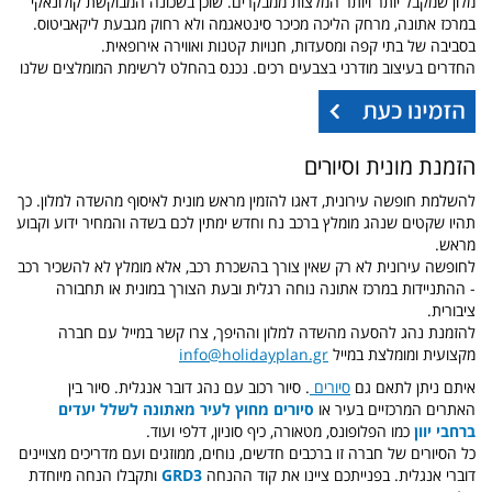
מלון שמקבל יותר ויותר המלצות ממבקרים. שוכן בשכונה המבוקשת קולונאקי
במרכז אתונה, מרחק הליכה מכיכר סינטאגמה ולא רחוק מגבעת ליקאביטוס.
בסביבה של בתי קפה ומסעדות, חנויות קטנות ואווירה אירופאית.
החדרים בעיצוב מודרני בצבעים רכים. נכנס בהחלט לרשימת המומלצים שלנו
הזמנת מונית וסיורים
להשלמת חופשה עירונית, דאגו להזמין מראש מונית לאיסוף מהשדה למלון. כך
תהיו שקטים שנהג מומלץ ברכב נח וחדש ימתין לכם בשדה והמחיר ידוע וקבוע
מראש.
לחופשה עירונית לא רק שאין צורך בהשכרת רכב, אלא מומלץ לא להשכיר רכב
- ההתניידות במרכז אתונה נוחה רגלית ובעת הצורך במונית או תחבורה
ציבורית.
להזמנת נהג להסעה מהשדה למלון וההיפך, צרו קשר במייל עם חברה
מקצועית ומומלצת במייל
info@holidayplan.gr
איתם ניתן לתאם גם
סיורים
. סיור רכוב עם נהג דובר אנגלית. סיור בין
האתרים המרכזיים בעיר או
סיורים מחוץ לעיר מאתונה לשלל יעדים
ברחבי יוון
כמו הפלופונס, מטאורה, כיף סוניון, דלפי ועוד.
כל הסיורים של חברה זו ברכבים חדשים, נוחים, ממוזגים ועם מדריכים מצויינים
דוברי אנגלית.
בפנייתכם ציינו את קוד ההנחה
GRD3
ותקבלו הנחה מיוחדת