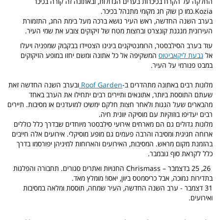
החלקה על הקרח בכיכרות בערים הגדולות, ובאתונה זה קורה בכיכר
Kozia.כמו כן שוק חג מקומי מתנהל בכיכר.
בערב השנה החדשה, ראש העיר נושא ברכה מעל בימת החג, התזמורת
העירונית מנגנת קונצרט ובחצות מטח של זיקוקים צובע את שמי העיר.
עוד בערב הסילבסטר, הרומנטיקנים בינינו הצטיידו בבקבוק שמפניה ויעלו
אל
גבעת ליקאביטוס
המשקיפה אל כל אתונה ומשם יחזו במופע הזיקוקים
במבט פנורמי על העיר.
מלונות רבים באתונה מתהדרים ב-
Roof Garden
ובערב השנה החדשה זאת
שעתם התוססת ביותר, אתונאים ותיירים רבים יתחילו את הערב באחד
מהבארים שעל הגגות ולאחר חצות חלקם ימשיכו למועדנים או מסיבות. תיירים
רבים יעדיפו בוזוקיות עם מוסיקה יוונית חיה.
מלונות גדולים גם הם מארחים אירועי סילבסטר מיוחדים שבדרך כלל כוללים
ארוחה חגיגית ומסיבה והרבה פעמים גם מופע מוסיקלי. אירועים אלה חייבים
בהזמנת מקום מראש. המסיבות, האירועים והארוחות למיניהן יפורסמו בדרך
כלל לקראת סוף נובמבר.
26, 25 בדצמבר – Chrismass ה
חנויות ואתרים סגורים. תחבורה והפלגות
בתדירות נמוכה, אבל כריסמטס ביוון, יאסו! מומלץ מאד.
31 דצמבר - ערב השנה החדשה, העיר שמחה, תוססת ומלאה במסיבות
ואירועים.