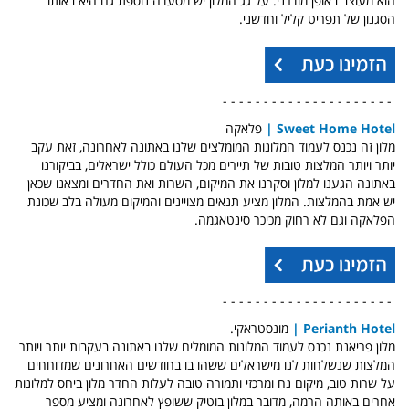
הוא מעוצב באופן מודרני. על גג המלון יש מסעדה נוספת גם היא באותו
הסגנון של תפריט קליל וחדשני.
- - - - - - - - - - - - - - - - - - - - -
Sweet Home Hotel
|
פלאקה
מלון זה נכנס לעמוד המלונות המומלצים שלנו באתונה לאחרונה, זאת עקב
יותר ויותר המלצות טובות של תיירים מכל העולם כולל ישראלים, בביקורנו
באתונה הגענו למלון וסקרנו את המיקום, השרות ואת החדרים ומצאנו שכאן
יש אמת בהמלצות. המלון מציע תנאים מצויינים והמיקום מעולה בלב שכונת
הפלאקה וגם לא רחוק מכיכר סינטאגמה.
- - - - - - - - - - - - - - - - - - - - -
Perianth Hotel
|
מונסטראקי.
מלון פריאנת נכנס לעמוד המלונות המומלים שלנו באתונה בעקבות יותר ויותר
המלצות שנשלחות לנו מישראלים ששהו בו בחודשים האחרונים שמדוחחים
על שרות טוב, מיקום נח ומרכזי ותמורה טובה לעלות החדר מלון ביחס למלונות
אחרים באותה הרמה, מדובר במלון בוטיק ששופץ לאחרונה ומציע מספר