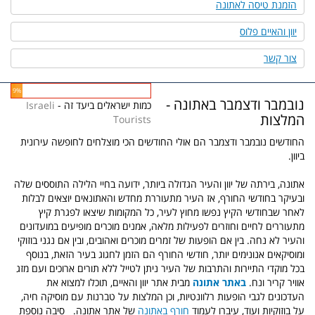
הזמנת טיסה לאתונה
יוון והאיים פלוס
צור קשר
9%
נובמבר ודצמבר באתונה -
כמות ישראלים ביעד זה -
Israeli
המלצות
Tourists
החודשים נובמבר ודצמבר הם אולי החודשים הכי מוצלחים לחופשה עירונית
ביוון.
אתונה,
בירתה של יוון והעיר הגדולה ביותר, ידועה בחיי הלילה התוססים שלה
ובעיקר בחודשי החורף, אז העיר מתעוררת מחדש והאתונאים יוצאים לבלות
לאחר שבחודשי הקיץ נפשו מחוץ לעיר, כל המקומות שיצאו לפגרת קיץ
מתעוררים לחיים וחוזרים לפעילות מלאה, אמנים מוכרים מופיעים במועדונים
והעיר לא נחה. בין אם הופעות של זמרים מוכרים ואהובים, ובין אם נגני בוזוקי
ומוסיקאים אנונימים יותר, חודשי החורף הם הזמן לחגוג בעיר הזאת, בנוסף
בכל מוקדי התיירות והתרבות של העיר ניתן לטייל ללא תורים ארוכים ועם מזג
אוויר קריר ונח.
באתר אתונה
מבית אתר יוון והאיים, תוכלו למצוא את
העדכונים לגבי הופעות רלוונטיות, וכן המלצות על טברנות עם מוסיקה חיה,
על בוזוקיות ועוד, עיברו לעמוד
חורף באתונה
של אתר אתונה.
סיבה נוספת