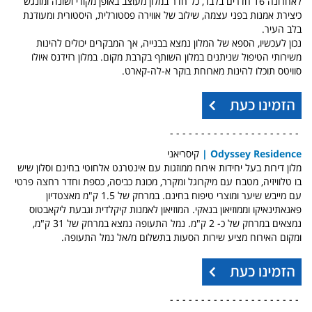
לאחרונה 16 חדרים בלבד, כל חדר במלון מעוצב באופן מקורי ושונה ומונגש
כיצירת אמנות בפני עצמה, שילוב של אווירה פסטורלית, היסטורית ומעודנת
בלב העיר.
נכון לעכשיו, הספא של המלון נמצא בבנייה, אך המבקרים יכולים להינות
משירותי הטיפול שניתנים במלון השותף בקרבת מקום. ב
מלון רזידנס איולו
סוויטס תוכלו להינות מארוחת בוקר א-לה-קארט.
- - - - - - - - - - - - - - - - - - - - -
Odyssey Residence |
קיסריאני
מלון דירות בעל יחידות אירוח ממוזגות עם אינטרנט אלחוטי בחינם וסלון שיש
בו טלוויזיה, מטבח עם מיקרוגל ומקרר, מכונת כביסה, כספת וחדר רחצה פרטי
עם מייבש שיער ומוצרי טיפוח בחינם. במרחק של 1.5 ק"מ מאצטדיון
פאנאתינאיקו וממוזיאון בנאקי. המוזיאון לאמנות קיקלדית וגבעת ליקאבטוס
נמצאים במרחק של כ- 2 ק"מ. נמל התעופה נמצא במרחק של 31 ק"מ,
ומקום האירוח מציע שירות הסעות בתשלום מ/אל נמל התעופה.
- - - - - - - - - - - - - - - - - - - - -