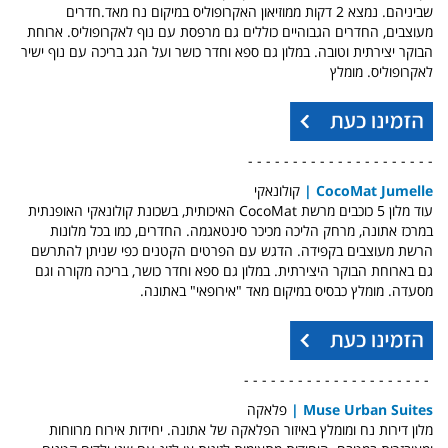
שביניהם. נמצא 2 דקות ממוזיאון האקרופוליס במיקום נח מאד.חדרים
מעוצבים, החדרים הגבוהיים כוללים גם מרפסת עם נוף לאקרופוליס. ארוחת
הבוקר יצירתית וטובה. במלון גם ספא וחדר כושר ועל הגג בריכה עם נוף ישיר
לאקרופוליס. מומלץ
- - - - - - - - - - - - - - - - - - - - -
umelle |
CocoMat J
קולונאקי
עוד מלון 5 כוכבים מרשת CocoMat האיכותית, בשכונת קולונאקי האופנתית
במרכז אתונה, מרחק הליכה מכיכר סינטאגמה. החדרים, כמו בכל מלונות
הרשת מעוצבים בקפידה. הדגש עם הפרטים הקטנים כפי שניתן להתרשם
גם בארוחת הבוקר היצירתית. במלון גם ספא וחדר כושר, בריכה מקורה וגם
מסעדה. מומלץ כבסיס במיקום מאד "אירופאי" באתונה.
- - - - - - - - - - - - - - - - - - - - -
Muse Urban Suites
|
פלאקה
מלון דירות נח ומומלץ באיזור הפלאקה של אתונה. יחידות אירוח מרווחות