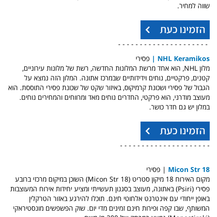
שווה למחיר.
- - - - - - - - - - - - - - - - - - - - -
NHL Keramikos |
פסירי
מלון NHL, הוא אחד מרשת המלונות החדשה, רשת של מלונות עירוניים,
קטנים, פרקטיים, נוחים וידידותיים שבמרכז אתונה. המלון הזה נמצא על
הגבול של פסירי ושכונת קרמיקוס, באיזור שקט של שכונת פסירי התוססת. הוא
מעוצב מודרני, הוא פרקטי, החדרים נוחים מאד ומרווחים והמחירים נוחים.
במלון יש גם חדר כושר.
- - - - - - - - - - - - - - - - - - - - -
18 Micon Str
| פסירי
מקום האירוח 18 מיקון סטריט (18 Micon Str) השוכן במיקום מרכזי ברובע
פסירי (Psiri) באתונה, מעוצב בסגנון תעשייתי ומציע יחידות אירוח המעוצבות
באופן ייחודי עם אינטרנט אלחוטי חינם. תוכלו להירגע באזור הטרקלין
המשותף, שבו קפה ופירות חינם זמינים מדי יום. שוק הפשפשים מונסטיראקי