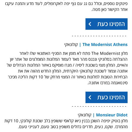
פינוקים נוספים, וכולל גם גג עם נוף יפה לאקרופוליס, לעוד מדע והמנה עיקבו
אחר הקישור כאן מטה.
- - - - - - - - - - - - - - - - - - - - -
The Modernist Athens
|
קולונאקי
מלון The Modernist פתח לא מזמן את הסניף האתונאי שלו לאחר
ההצלחה בסלוניקי ונכנס מהר מאד לעמוד המלונות המומלצים של אתר יוון
והאיים, המלון מצוי בשכונת ליסיה / מגרו מוסיקס באיזור המלונות הגדולים של
אתונה וצמוד לשכונת קולונאקי היוקרתית, המלון החדש מהווה את את
הבחירות הטובות למלונות באיזור זה המצוי מרחק של 10 דקות הליכה מכיכר
סינטאגמה במרכז אתונה.
- - - - - - - - - - - - - - - - - - - - -
Monsieur Didot
|
קולונאקי
מלון בוטיק יפיפה השוכן בבנין ניאו קלאסי ששופץ בלב שכונת קולונקי, 10 דקות
מהמרכז. שקט, נעים, חדרים גדולים משופץ בטוב טעם, לענייני טעם.