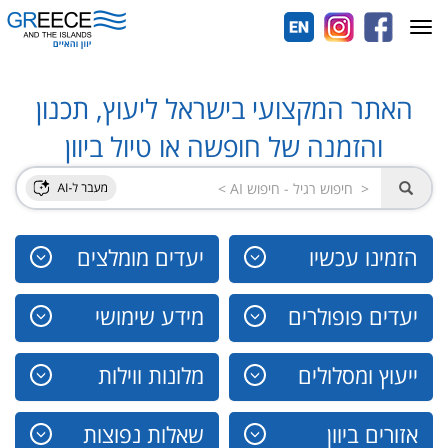
Toggle
navigation
האתר המקצועי בישראל ליעוץ, תכנון
והזמנה של חופשה או טיול ביוון
הזמינו עכשיו
יעדים מומלצים
יעדים פופולרים
מידע שימושי
ייעוץ ומסלולים
מלונות ווילות
אזורים ביוון
שאלות נפוצות