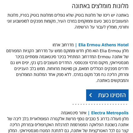
מלונות מומלצים באתונה
באתונה יש ריכוז של מלונות בוטיק שלא נופלים ממלונות בוטיק בפריז, מלונות
המעוצבים בטוב טעם וממוקמים במרכז העיר, מקומות מפנקים לסופשבוע זוגי
וחורפי, מומלץ לעבור על הרשימה.
Elia Ermou Athens Hotel
|
מדרחוב ארמו
מלון Elia Ermou הוא מלון חדש וממוקם ממש על מדרחוב הקניות המפורסם
של אתונה
Ermou המדרחוב המתחיל בכיכר סינטאגמה ומסתיים בכיכר
מונסטיראקי, מיקום מרכזי ופנטסטי. החדרים מעוצבים בקו נקי, יפים ויש גם
חדרים מפנקים הכוללים חמאם, וכן סוויטות מרווחות. ממש בלב העניינים
ומרחק הליכה נח מכל מקום במרכז. ללא ספק אחד המלונות המומלצים
והמבוקשים באתונה.
- - - - - - - - - - - - - - - - - - - - -
Electra Metropolis
|
איזור סינטאגמה
מלון מעולה בדרוג 5 כוכבים נוסף מרשת אלקטרה הפופולארית בלב ליבה של
אתונה בשכונת הפלאקה המפורסמת למרגלות האקרופוליס ובמרחק הליכה
קצר גם לכל האטרקציות של אתונה, גם לתחנת המטרו מונסטיראקי. המלון