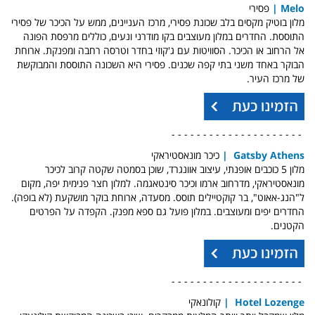
Melo
|
פסירי
מלון בוטיק מקסים בלב שכונת פסירי, מרכז העניינים, ממש על הכיכר של פסירי
התוססת. החדרים במלון מעוצבים בקו מודרני ונעים, כוללים מרפסת הפונה
אל הרחוב או הכיכר. הסוויטות עם ג'קוזי בחדר וטרסה רחבה ומפנקת. ארוחת
הבוקר באחד משני בתי קפה שכנים. פסירי היא השכונה התוססת והמבוקשת
של מרכז העיר.
- - - - - - - - - - - - - - - - - - - - -
Gatsby Athens
|
כיכר מונאסטיראקי
מלון 5 כוכבים אופנתי, עיצוב אוונגרד, שוכן בסמטה שקטה קרוב לכיכר
מונאסטיראקי, מדרחוב ארמו וכיכר סינטאגמה. למלון חצר פנימית יפה, מקום
ל"הנג-אאוט", בר קוקטיילים תוסס. מסעדה, ארוחת בוקר מושקעת (לא בופה).
החדרים יפים ומעוצבים. במלון פועל גם ספא מפנק. הקפדה על הפרטים
הקטנים.
- - - - - - - - - - - - - - - - - - - - -
Hotel Lozenge
|
קולונאקי