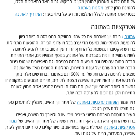
אל תחכו לרגע האחרון להזמין מלון כי הביקוש גבוה מאד בתאריכים הללו,
להזמנת מלון לחצו
מלונות באתונה
כנסו לאתר אתונה לשלל המלצות ומידע על בילוי בעיר:
המדריך לאתונה
אטרקציות באתונה
אתונה
:
בירת יוון מארחת את כל אמני המוזיקה המפורסמים ביותר ביוון
להופעות המתקיימות כמעט מדי ערב בכל מועדוני הבירה, ההופעות מתחילות
בחודש אוקטובר ונמשכות כל החורף, זהו הזמן הטוב ביותר להגיע לאתונה
לשמוע מוזיקה יוונית בטברנות של אתונה, בנוסף המוזיאונים, אתרי התיירות
הרבה פחות עמוסים וגם מציעים הנחה בכניסה וגם מאפשרים שיטוט נינוח
הרבה יותר מהעומס של עונת התיירות, המלונות הטובים מאד של אתונה
מוצעים להזמנה בהנחות של עד 60% וגם באתונה, בחודשים אלה ניתן
להרגיש את יון האמיתית, זו שאינה מצפה לתיירים, תיירים המגיעים בתקופה זו
נחשבים ליותר "אוהבי יוון" שכן הם מוכנים ורוצים להגיע אליה מחוץ לעונת
התיירות ולכן גם זוכים להערכה רבה יותר.
ראו עמוד
הופעות עדכניות באתונה
של אתר יוון והאיים, מומלץ להתעדכן כאן
וגם תוכלו להתעדכן בגוגל.
העיר התוססת מארחת מליוני תיירים מידי שנה ולאורך כל השנה, ואפילו
בחודשי החורף היא מהנה אף יותר, ראו רשימה של אתר יוון והאיים של
מגוון
אטרקציות באתונה
הכוללת ביקור במוזיאונים, סיור קולינרי, סיור יום מחוץ לעיר,
שופינג, מסעדות, ברים על גגות ועוד.