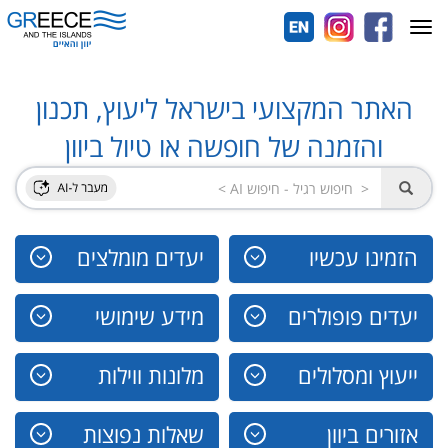
Toggle
navigation
האתר המקצועי בישראל ליעוץ, תכנון
והזמנה של חופשה או טיול ביוון
הזמינו עכשיו
יעדים מומלצים
יעדים פופולרים
מידע שימושי
ייעוץ ומסלולים
מלונות ווילות
אזורים ביוון
שאלות נפוצות