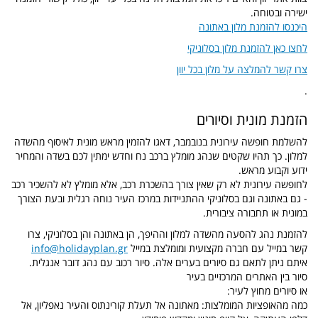
ישירה ובטוחה.
היכנסו להזמנת מלון באתונה
לחצו כאן להזמנת מלון בסלוניקי
צרו קשר להמלצה על מלון בכל יוון
.
הזמנת מונית וסיורים
להשלמת חופשה עירונית בנובמבר, דאגו להזמין מראש מונית לאיסוף מהשדה
למלון. כך תהיו שקטים שנהג מומלץ ברכב נח וחדש ימתין לכם בשדה והמחיר
ידוע וקבוע מראש.
לחופשה עירונית לא רק שאין צורך בהשכרת רכב, אלא מומלץ לא להשכיר רכב
- גם באתונה וגם בסלוניקי ההתניידות במרכז העיר נוחה רגלית ובעת הצורך
במונית או תחבורה ציבורית.
להזמנת נהג להסעה מהשדה למלון וההיפך, הן באתונה והן בסלוניקי, צרו
קשר במייל עם חברה מקצועית ומומלצת במייל
info@holidayplan.gr
איתם ניתן לתאם גם סיורים בערים אלה. סיור רכוב עם נהג דובר אנגלית.
סיור בין האתרים המרכזיים בעיר
או סיורים מחוץ לעיר:
כמה מהאופציות המומלצות: מאתונה אל תעלת קורינתוס והעיר נאפליון, אל