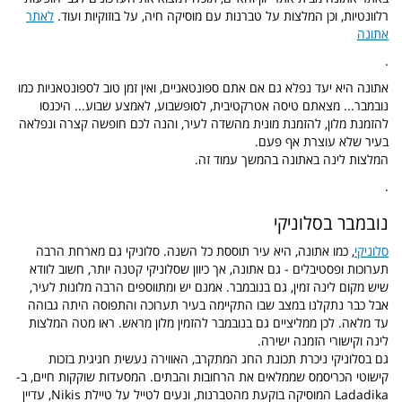
רלוונטיות, וכן המלצות על טברנות עם מוסיקה חיה, על בוזוקיות ועוד.
לאתר
אתונה
.
אתונה היא יעד נפלא גם אם אתם ספונטאניים, ואין זמן טוב לספונטאניות כמו
נובמבר... מצאתם טיסה אטרקטיבית, לסופשבוע, לאמצע שבוע... היכנסו
להזמנת מלון, להזמנת מונית מהשדה לעיר, והנה לכם חופשה קצרה ונפלאה
בעיר שלא עוצרת אף פעם.
המלצות לינה באתונה בהמשך עמוד זה.
.
נובמבר בסלוניקי
סלוניקי
, כמו אתונה, היא עיר תוססת כל השנה. סלוניקי גם מארחת הרבה
תערוכות ופסטיבלים - גם אתונה, אך כיוון שסלוניקי קטנה יותר, חשוב לוודא
שיש מקום לינה זמין, גם בנובמבר. אמנם יש ומתווספים הרבה מלונות לעיר,
אבל כבר נתקלנו במצב שבו התקיימה בעיר תערוכה והתפוסה היתה גבוהה
עד מלאה. לכן ממליציים גם בנובמבר להזמין מלון מראש. ראו מטה המלצות
לינה וקישורי הזמנה ישירה.
גם בסלוניקי ניכרת תכונת החג המתקרב, האווירה נעשית חגיגית בזכות
קישוטי הכריסמס שממלאים את הרחובות והבתים. המסעדות שוקקות חיים, ב-
Ladadika המוסיקה בוקעת מהטברנות, ונעים לטייל על טיילת Nikis, עדיין