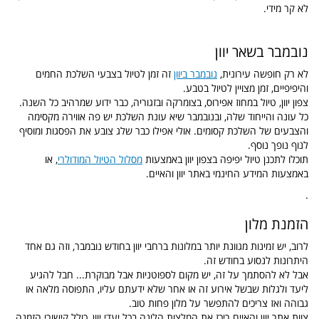
לא קר מידי.
נובמבר בשאר יוון
לא רק חופשה עירונית,
נובמבר ביוון
זה זמן לטיול בצבעי השלכת החמים
והיפיפיים, זמן מצויין לטיול בטבע.
צפון יוון, טיול במחוז אפירוס, בצומרקה ובזגוריה, כבר ידוע שמרהיב כל השנה.
כל עונה והייחוד שלה, ובנובמבר שיא עונת השלכת יש פה אווירה מקסימה
והצבעים של השלכת קסומים. אולי אפילו כבר שלג צובע את הפסגות ומוסיף
לנוף נופך נוסף.
תוכלו לתכנן טיול יפיפה בצפון יוון באמצעות
מסלול הטיול המודולרי
, או
באמצעות המידע החינמי באתר יוון והאיים.
.
הזמנת מלון
לרוב, יש זמינות מגוונת יותר במלונות ברחבי יוון בחודש נובמבר, וזה גם אחד
היתרונות לנסוע בחודש זה.
אבל לא להסתמך על זה, יש מקום לספוטניות אבל מבוקרת... חבל להגיע
ליעד ולגלות שבשל אירוע זה או אחר שלא ידעתם עליו, התפוסה מלאה או
גבוהה ואז צריכים להתפשר על מלון פחות טוב.
צוות אתר יוון והאיים ריכז את המלצות הלינה בכל יעדי יוון, כולל קישורי הזמנה