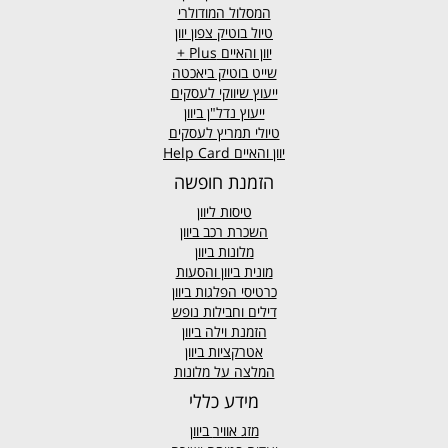
המסלול המודולרי
טיול בוטיק צפון יוון
יוון והאיים
Plus +
שייט בוטיק ביאכטה
ייעוץ שיווקי לעסקים
ייעוץ נדל"ן ביוון
טיולי תמריץ לעסקים
יוון והאיים Help Card
הזמנת חופשה
טיסות ליוון
השכרת רכב ביוון
מלונות ביוון
מונית ביוון
והסעות
כרטיסי הפלגות ביוון
דילים וחבילות נופש
הזמנת וילה ביוון
אטרקציות ביוון
המלצה על מלונות
מידע כללי
מזג אוויר
ביוון