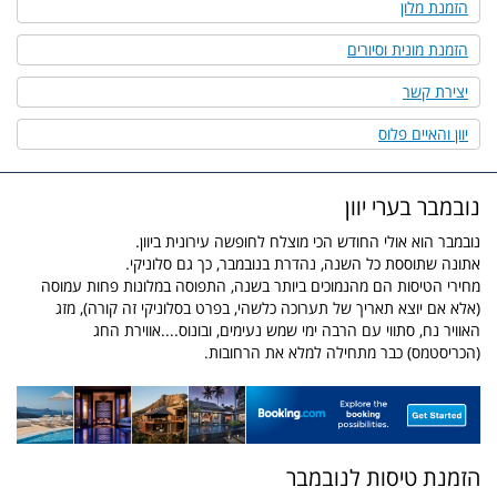
הזמנת מלון
הזמנת מונית וסיורים
יצירת קשר
יוון והאיים פלוס
נובמבר בערי יוון
נובמבר הוא אולי החודש הכי מוצלח לחופשה עירונית ביוון.
אתונה שתוססת כל השנה, נהדרת בנובמבר, כך גם סלוניקי.
מחירי הטיסות הם מהנמוכים ביותר בשנה, התפוסה במלונות פחות עמוסה
(אלא אם יוצא תאריך של תערוכה כלשהי, בפרט בסלוניקי זה קורה), מזג
האוויר נח, סתווי עם הרבה ימי שמש נעימים, ובונוס....אווירת החג
(הכריסטמס) כבר מתחילה למלא את הרחובות.
הזמנת טיסות לנובמבר