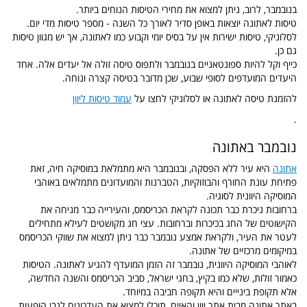
בנובמבר, לרוב, ניתן למצוא את מחירי הטיסות הנוחים ביותר.
טיסות לאתונה יוצאות באופן סדיר לאורך כל השנה - מספר טיסות מדי יום.
לסלוניקי, טיסות ישירות אין על בסיס יומי וקבוע כמו לאתונה, אך יש מגוון טיסות
גם כן.
כייף וקל להיות ספונטאניים בנובמבר ולתפוס טיסה זולה אל יעדים אלה. אחד
היעדים המועדפים לסופי שבוע, שכן מדובר בטיסה קצרה ונוחה.
להזמנת טיסה לאתונה או לסלוניקי לחצו על
עמוד טיסות ליוון
.
נובמבר באתונה
אתונה
היא עיר ללא הפסקה, ובנובמבר היא מתמלאת במוסיקה חיה, זאת
פתיחת עונת החורף והבוזוקיות, הטברנות והמועדונים מתמלאים באוהבי
המוסיקה היוונית לסוגיה.
ברחובות ניכרת כבר תכונה לקראת הכריסמס, והעירייה כבר מניחה את
הקישוטים של החג בכיכרות וברחובות. עצי חג מקושטים לעילא מתחילים
לעטר את העיר, ולקראת אמצע נובמבר כבר ניתן למצוא את שווקי הכריסמס
במיקומים מרכזיים של אתונה.
לאוהבי המוסיקה היוונית, נובמבר זה הזמן המועדף להגיע לאתונה. הטיסות
כאמור זולות, שלא כמו בקיץ, בחגי ישראל, סביב הכריסמס והשנה החדשה,
אלא תקופת בינייים והיא תקופה חביבה במיוחד.
באתר אתונה מבית אתר יוון והאיים, תוכלו למצוא את העדכונים לגבי הופעות