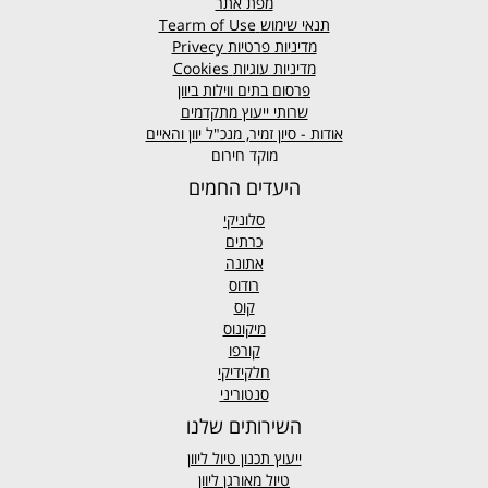
מפת אתר
תנאי שימוש
Tearm of Use
מדיניות פרטיות
Privecy
מדיניות עוגיות
Cookies
פרסום בתים ווילות ביוון
שרותי ייעוץ מתקדמים
אודות - סיון זמיר, מנכ"ל יוון והאיים
מוקד חירום
היעדים החמים
סלוניקי
כרתים
אתונה
רודוס
קוס
מיקונוס
קורפו
חלקידיקי
סנטוריני
השירותים שלנו
ייעוץ תכנון טיול ליוון
טיול מאורגן ליוון