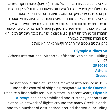
אולימפיק מתואמת עם נמל הים של אתונה [פיראוס]. טיסת הבוקר מישראל
ליוון באולימפיק תאפשר לכם להגיע בזמן ליציאת המעבורת לאיי יוון המרכזיים
כגון סנטוריני, פארוס, מיקונוס, איוס, כרתים, רודוס ואיי המפרץ הסארוני.
אולימפיק נחשבת לאחת מחברות תעופה הטובות באירופה, עם צי מטוסים
חדיש, ורמת שירות ונוחות מהטובות באירופה. מערכת
אתר האינטרנט של
חברת אולימפיק ידידותית ופשוטה וניתן בין היתר להזמין בה כרטיסים לטיסות
החברה [כרגע השירות לא קיים]. אולימפיק, שידעה בעבר משברים רבים, היא
כיום חברה מתקדמת ומצליחה.
להלן נתונים נוספים על החברה וקישור לאתר האינטרנט:
Olympic Airlines SA
Athens International Airport "Eleftherios Venizelos" uilding
No. 97
GR19019
Athens
Greece
The national airline of Greece first went into service in 1957
under the control of shipping magnate
Aristotle Onassis
.
Despite a financially tenuous history, in recent years,
Olympic
Airways
has been stabilised and currently operates an
extensive network of flights around the many Greek islands,
and to a number of destinations around the world including