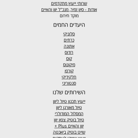
שרותי ייעוץ מתקדמים
אודות - סיון זמיר, מנכ"ל יוון והאיים
מוקד חירום
היעדים החמים
סלוניקי
כרתים
אתונה
רודוס
קוס
מיקונוס
קורפו
חלקידיקי
סנטוריני
השירותים שלנו
ייעוץ תכנון טיול ליוון
טיול מאורגן ליוון
המסלול המודולרי
טיול בוטיק צפון יוון
יוון והאיים
Plus +
שייט בוטיק ביאכטה