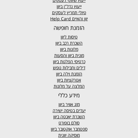
ייעוץ שיווקי לעסקים
ייעוץ נדל"ן ביוון
טיולי תמריץ לעסקים
יוון והאיים Help Card
הזמנת חופשה
טיסות ליוון
השכרת רכב ביוון
מלונות ביוון
מונית ביוון
והסעות
כרטיסי הפלגות ביוון
דילים וחבילות נופש
הזמנת וילה ביוון
אטרקציות ביוון
המלצה על מלונות
מידע כללי
מזג אוויר
ביוון
יעדים בטיסה ישירה
השכרת יאכטה ביוון
סולם בופורט
ספטמבר אוקטובר ביוון
מוסיקה יוונית