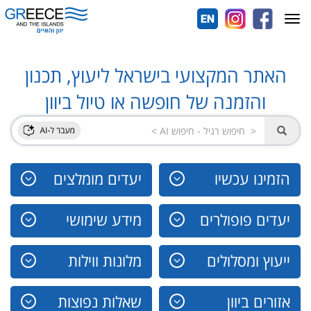
Toggle
navigation
האתר המקצועי בישראל ליעוץ, תכנון
והזמנה של חופשה או טיול ביוון
הזמינו עכשיו
יעדים מומלצים
יעדים פופולרים
מידע שימושי
ייעוץ ומסלולים
מלונות ווילות
אזורים ביוון
שאלות נפוצות