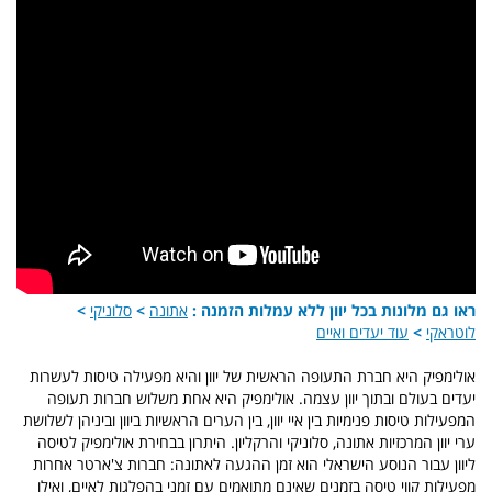
ראו גם מלונות בכל יוון ללא עמלות הזמנה :
אתונה
>
סלוניקי
>
לוטראקי
>
עוד יעדים ואיים
אולימפיק היא חברת התעופה הראשית של יוון והיא מפעילה טיסות לעשרות
יעדים בעולם ובתוך יוון עצמה. אולימפיק היא אחת משלוש חברות תעופה
המפעילות טיסות פנימיות בין איי יוון, בין הערים הראשיות ביוון וביניהן לשלושת
ערי יוון המרכזיות אתונה, סלוניקי והרקליון.
היתרון בבחירת אולימפיק לטיסה
ליוון עבור הנוסע הישראלי הוא זמן ההגעה לאתונה: חברות צ'ארטר אחרות
מפעילות קווי טיסה בזמנים שאינם מתואמים עם זמני בהפלגות לאיים, ואילו