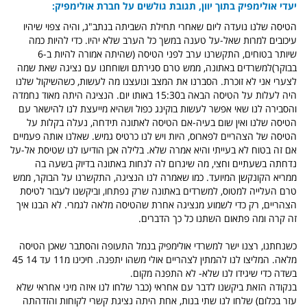
יעדי אולימפיק בתוך יוון, תגובת גולשים על חברת אולימפיק:
הטיסה שלנו נועדה ליום שאחרי תחילת השביתה בנתב"ג, והיה צפוי שיהיו
עיכובים למרות שאל-על טענה במשך כל הערב שלא יהיו. כדי להיות כמה
שיותר בטוחים, התקשרנו ערב לפני הטיסה (שהיתה אמורה להיות ב-6
בבוקר)למשרדים באתונה, ממש טרם סגירתם ושוחחנו עם נציגה שאת שמה
לצערי אני לא זוכרת. הסברנו את המצב ונועצנו מה לעשות, כשהשיקול שלנו
היה לעלות על הטיסה הבאה ב15:30 באותו יום. הנציגה היתה מאוד נחמדה
והסבירה לנו שאי אפשר לעשות בוקינג כפול ושהיא מייעצת לנו להישאר עם
הטיסה שלנו ואין שום בעיה-אם הטיסה לאתונה תידחה, נעלה בקלות על
הטיסה של הצהריים לפארוס, היות ויש לנו כרטיס גמיש. שאלנו אותה פעמיים
אם זה בטוח לא בעייתי והיא אמרה שלא. בלילה אכן הודיעו לנו שטיסת אל-על
נדחתה בשעתיים וחצי, מה שיגרום לה לנחות באתונה בדיוק בשעה בה
ממריא הקונקשן המיועד. כמו שאמרה לנו הנציגה, התקשרנו על הבוקר, ממש
טרם העלייה למטוס, למשרדים באתונה שרק נפתחו, וביקשנו לעבור לטיסת
הצהריים, רק כדי לשמוע מנציגה אחרת שהטיסה מלאה לגמרי. לא הבנו איך
זה קרה ומה פתאום השתנו כל כך הדברים.
כשנחתנו, רצנו ישר למשרדי אולימפיק בנמל התעופה והסתבר שאכן הטיסה
מלאה. המליצו לנו להמתין לצהריים אולי משהו יתפנה. חיכינו מ11 עד 14 45
בשדה כדי שיגידו לנו שלא- לא התפנה מקום.
בנקודה הזאת ביקשנו לדבר עם אחראי (כבר שלחו לנו איזה מיני אחראי שלא
עזר בכלום) שלחו לנו שתי בנות, אחת היתה נציגת קשרי לקוחות והזדהתה