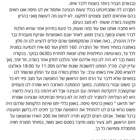
כבנאדם הבכיר ביותר בשטח לדבר איתו.
הסברנו לה שמבחינתנו בגלל טעות הנציגה אתמול אין לנו טיסה ואנו רואים
בהם אחראים למצב ומצפים לתיקונו. לא ידענו מה לעשות (ואני בהריון
ותקועה בשדה שעות- לא מצב נעים).
היא סחבה אותנו שם עוד כמה שעות, כל פעם בתירוץ אחר שהיא הולכת
לברר משהו ובסוף, בערב ממש, לאחר שגם האפשרות שניקח מעבורת כבר
ירדה מהפרק , באה ואמרה שהמקסימום שהם יכולים להציע לנו זה מלון
באתונה במחיר מיוחד של החברה: 160 למלון ועוד 60 אירו לנסיעה במונית
לכל צד, כשהטיסה החילופית שלנו יוצאת למחרת ב0630 בבוקר. בנקודה
הזאת כבר לא היה לנו כוח אליהם יותר והלכנו למלון אחר בשדה, זול יותר, (אך
עדיין יקר). סה"כ המתנו לתשובות שונות שלהם מ11:30 עד 18:00 ונאלצנו
להוציא 200 אירו באותו ערב: על המלון בשדה וגם על המלון שנשמר לנו
בפארוס שלא לדבר על הרס היום הראשון של החופשה ועל מצב פיזי לא כל
כך פשוט עבורי בהמתנה. במשך ההמתנה הארוכה היא אמרה לנו פעמיים
שהקשיבה להקלטת השיחה עם הנציגה אבל לא זיהתה בה בעיה כלשהי .
היא לא הצליחה להסביר לנו למה זה לא בעייתי מבחינתה שנציגה אומרת
"אל תדאגו " כשאין כרטיסי טיסה. באופן כללי יחס שירות הלקוחות שלהם היה
פשוט נוראי וגרם לנו להתחיל את החופשה שכל כך חיכינו לה בלשון המעטה-
ברגל שמאל. אנחנו רוצים לבקש חזרה לפחות את 200 האירו שהוצאנו על
היום הראשון, לזוג צעיר כמונו מדובר בסכום כואב מאוד, במיוחד תמורת חוויה
מתסכלת ומתישה כל כך.