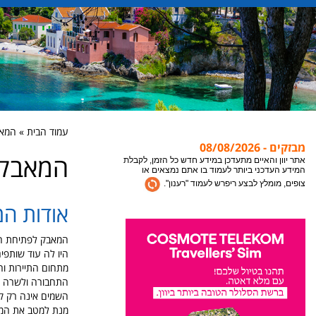
עמוד הבית » המא
מבזקים - 08/08/2026
המאבק 
אתר יוון והאיים מתעדכן במידע חדש כל הזמן, לקבלת
המידע העדכני ביותר לעמוד בו אתם נמצאים או
צופים, מומלץ לבצע ריפרש לעמוד "רענון".
אודות ה
צריכים עזרה? המלצה? משהו לא ברור? השאירו
פנייה למחלקת השרות של אתר יוון והאיים, אנחנו
נקח את זה משם עד לחופשה שלכם ביוון.
המאבק לפתיחת השמ
היו לה עוד שותפים
מתחום התיירות וה
התחבורה ולשרה מי
השמים אינה רק קבו
מנת למטב את המצב