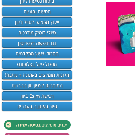
ביטוח נסיעות ליוון
הסעות ומוניות
ייעוץ מקצועי לטיול ביוון
טיולי בוטיק מודרכים
גם חופשה בקפריסין
מסלולי ייעוץ מתקדמים
מסלול טיול בפלופונס
מלונות מומלצים באתונה + מתנה!
המומחים לצפון יוון ההררית
רכישת Esim ביוון
סיור באתונה בעברית