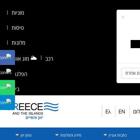
מוניות
|
×
טיסות
|
מלונות
|
🌥️
|
רכב
מזג אוויר
|
ם אחרת
הפלגות
|
ביטוח
לום
EN
Eλ
כתבות ועניין
מידע והמלצות
צפון יוון