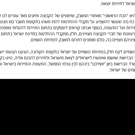
שראל לתיירות יוצאת.
א "הכח הראשוני" מאחורי המאבק, שיתופים של הקבוצה ותיוגים מאד עוזרים לנו 
 כח כזה שעשוי להשפיע על מקבלי ההחלטות להזיז משהו בתקופות משבר כמו מגפ
רות ועל התעופה, בנוסף אנחנו קוראים לעוסקים בתחום התיירות להעלות פוסטים
רעיונות של חברי הקבוצה מצויינים, חלק ממקבלי ההחלטות במדינת ישראל בתחום 
יגיהם מצויים בה, כולם מוזמנים לתרום למאבק לפתיחת השמים.
מיים לקח חלק בפתיחת השמיים של ישראל בתקופת הקורונה, הצענו הצעות ייע
בריאות שיושמו ואיפשרו לישראלים לצאת מישראל ולתיירים להכנס אליה, היינו ב
ד הבריאות ביוון "ושידכנו" בינהם לבין גורמי הממשל, התעופה והתיירות בישראל וה
ים של ישראל.