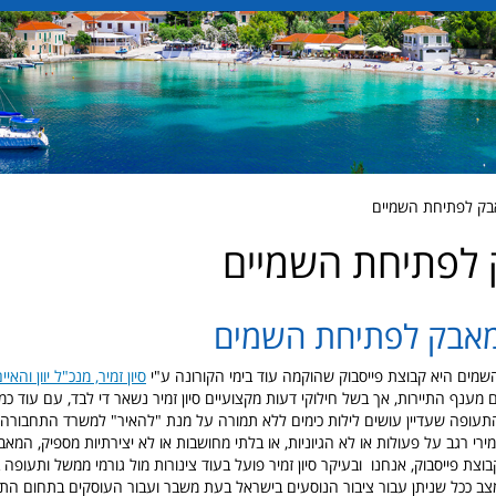
בק לפתיחת השמיים
לפתיחת השמיים
מאבק לפתיחת השמים
ים היא קבוצת פייסבוק שהוקמה עוד בימי הקורונה ע"י
סיון זמיר, מנכ"ל יוון והאיי
 מענף התיירות, אך בשל חילוקי דעות מקצועיים סיון זמיר נשאר די לבד, עם עוד כ
תעופה שעדיין עושים לילות כימים ללא תמורה על מנת "להאיר" למשרד התחבורה
רי רגב על פעולות או לא הגיוניות, או בלתי מחושבות או לא יצירתיות מספיק, המא
צת פייסבוק, אנחנו ובעיקר סיון זמיר פועל בעוד צינורות מול גורמי ממשל ותעופה
 ככל שניתן עבור ציבור הנוסעים בישראל בעת משבר ועבור העוסקים בתחום התי