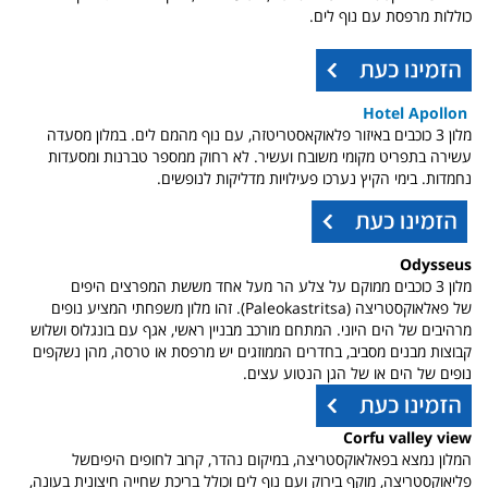
כוללות מרפסת עם נוף לים.
Hotel Apollon
מלון 3 כוכבים באיזור פלאוקאסטריטזה, עם נוף מהמם לים. במלון מסעדה
עשירה בתפריט מקומי משובח ועשיר. לא רחוק ממספר טברנות ומסעדות
נחמדות.
בימי הקיץ נערכו פעילויות מדליקות לנופשים.
Odysseus
מלון 3 כוכבים ממוקם על צלע הר מעל אחד מששת המפרצים היפים
של
פאלאוקסטריצה
(Paleokastritsa). זהו מלון משפחתי המציע נופים
מרהיבים של הים היוני. המתחם מורכב מבניין ראשי, אגף עם בונגלוס ושלוש
קבוצות מבנים מסביב,
בחדרים הממוזגים יש מרפסת או טרסה, מהן נשקפים
נופים של הים או של הגן הנטוע עצים.
Corfu valley view
המלון נמצא בפאלאוקסטריצה,
במיקום נהדר, קרוב לחופים היפיםשל
פליאוקסטריצה, מוקף בירוק ועם נוף לים
וכולל בריכת שחייה חיצונית בעונה,