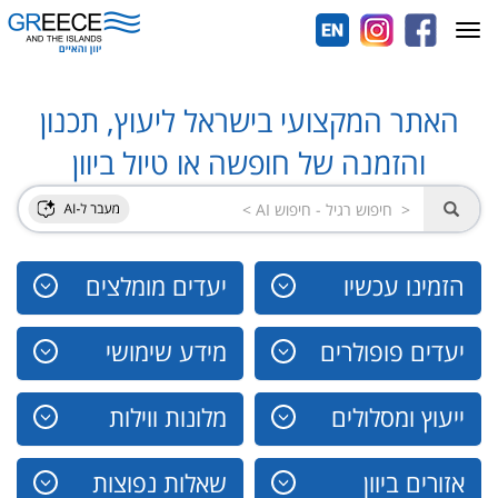
Toggle
navigation
האתר המקצועי בישראל ליעוץ, תכנון
והזמנה של חופשה או טיול ביוון
הזמינו עכשיו
יעדים מומלצים
יעדים פופולרים
מידע שימושי
ייעוץ ומסלולים
מלונות ווילות
אזורים ביוון
שאלות נפוצות