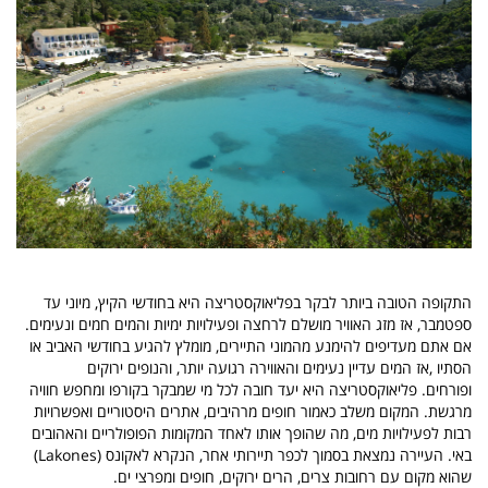
התקופה הטובה ביותר לבקר בפליאוקסטריצה היא בחודשי הקיץ, מיוני עד
ספטמבר, אז מזג האוויר מושלם לרחצה ופעילויות ימיות והמים חמים ונעימים.
אם אתם מעדיפים להימנע מהמוני התיירים, מומלץ להגיע בחודשי האביב או
הסתיו ,אז המים עדיין נעימים והאווירה רגועה יותר, והנופים ירוקים
ופורחים.
פליאוקסטריצה היא יעד חובה לכל מי שמבקר בקורפו ומחפש חוויה
מרגשת. המקום משלב כאמור חופים מרהיבים, אתרים היסטוריים ואפשרויות
רבות לפעילויות מים, מה שהופך אותו לאחד המקומות הפופולריים והאהובים
באי.
העיירה נמצאת בסמוך לכפר תיירותי אחר, הנקרא לאקונס (Lakones)
שהוא מקום עם רחובות צרים, הרים ירוקים, חופים ומפרצי ים.