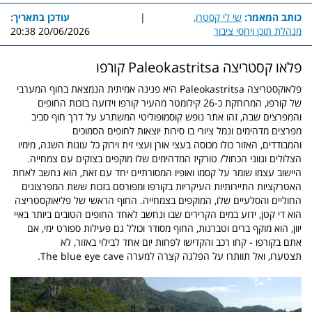
כותב המאמר:
שי לי קסטרו,
|
עודכן בתאריך:
מנהלת תוכן ויחסי ציבור
20/06/2026 20:38
פלאו קסטריצה Paleokastritsa קורפו
פלאוקסטריצה Paleokastritsa היא פנינה אמיתית הנמצאת בחוף המערבי
של קורפו, המרוחקת כ-26 קילומטר מהעיר קורפו וידועה בזכות החופים
והמפרצים שבה, זהו אתר נופש קוסמופוליטי המשתרע על דרך חוף סביב
מפרצים מדהימים ונמל ציורי בו סירות יוצאות לחופים הסמוכים
והמבודדים, האזור כולו מכוסה בעצי אורן ועצי זית וירוק כל עונות השנה,
מימיו
הצלולים וגווני הכחול/ טורקיז המדהימים שלו מוקפים בצוקים עם צמחייה.
היישוב עצמו שומר על קסמו ואופיו המסורתיים יחד עם זאת, הוא נחשב לאחת
האטרקציות התיירותיות העיקריות בקורפו ומפורסם בזכות ששת המפרצונים
החוליים והסלעיים שלו, המוקפים בצמחייה.
החוף הראשי של פליאוקסטריצה ​​
הוא די קטן, ידוע במים הקרירים שבו ונחשב לאחד החופים הטובים ביותר באיי
יוון, הוא מוקף ברים וטברנות, החוף מסודר וכולל גם פעילות ספורט ימי, אם
אתם בקורפו - קחו רכב והקדישו לפחות יום אחד
לבילוי באזור, לא
תצטערו, ואל תוותרו על הפלגה קצרה למערה The blue eye cave.