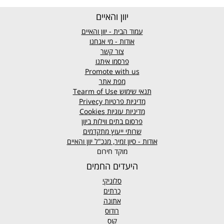
יוון והאיים
עמוד הבית - יוון והאיים
אודות - מי אנחנו
צור קשר
פרסמו איתנו
Promote with us
מפת אתר
תנאי שימוש
Tearm of Use
מדיניות פרטיות
Privecy
מדיניות עוגיות
Cookies
פרסום בתים ווילות ביוון
שרותי ייעוץ מתקדמים
אודות - סיון זמיר, מנכ"ל יוון והאיים
מוקד חירום
היעדים החמים
סלוניקי
כרתים
אתונה
רודוס
קוס