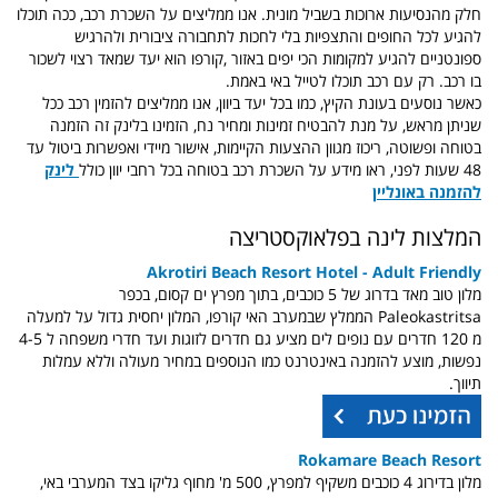
חלק מהנסיעות ארוכות בשביל מונית. אנו ממליצים על השכרת רכב, ככה תוכלו
להגיע לכל החופים והתצפיות בלי לחכות לתחבורה ציבורית ולהרגיש
ספונטניים להגיע למקומות הכי יפים באזור ,
קורפו הוא יעד שמאד רצוי לשכור
בו רכב. רק עם רכב תוכלו לטייל באי באמת.
כאשר נוסעים בעונת הקיץ, כמו בכל יעד ביוון, אנו ממליצים להזמין רכב ככל
שניתן מראש, על מנת להבטיח זמינות ומחיר נח,
הזמינו בלינק זה הזמנה
בטוחה ופשוטה, ריכוז מגוון ההצעות הקיימות, אישור מיידי ואפשרות ביטול עד
48 שעות לפני,
ראו מידע על השכרת רכב בטוחה בכל רחבי יוון כולל
לינק
להזמנה באונליין
המלצות לינה בפלאוקסטריצה
Akrotiri Beach Resort Hotel - Adult Friendly
מלון טוב מאד בדרוג של 5 כוכבים, בתוך מפרץ ים קסום, בכפר
Paleokastritsa הממלץ שבמערב האי קורפו, המלון יחסית גדול על למעלה
מ 120 חדרים עם נופים לים מציע גם חדרים לזוגות ועד חדרי משפחה ל 4-5
נפשות, מוצע להזמנה באינטרנט כמו הנוספים במחיר מעולה וללא עמלות
תיווך.
Rokamare Beach Resort
מלון בדירוג 4 כוכבים משקיף למפרץ,
500 מ' מחוף גליקו בצד המערבי באי,