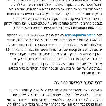
לאנגלוקסטרו בשעות הבוקר המוקדמות או לקראת השקיעה, כדי ליהנות
מהאור הרך שמאיר את הנוף. אל תשכחו להביא איתכם מים, נעליים נוחות
וכובע, במיוחד אם אתם מבקרים בעונת הקיץ. אם אתם רוצים לצלם תמונות
מדהימות, כדאי להגיע קצת לפני השקיעה, כשהשמש צובעת את הנוף
בצבעים מרהיבים. המקום
פתוח בין השעות 08:30-20:00, אבל מומלץ לבדוק
את השעות המעודכנות באתר או במקום עצמו, ה
כניסה בתשלום סמלי.
בקרו
במנזר פליאוקסטריצה
העתיק הנקרא
Moni Theotokou
הממוקם
על ראש גבעה ומשקיף על נוף פנורמי מרהיב של המפרץ והים היוני, מומלץ
גם לעלות לתצפית מעל המנזר - הנוף משם פשוט מדהים, במיוחד בשקיעה.
יש שם גם מסעדות קטנות עם אוכל מקומי טעים זהו מנזר זה מהמאה ה-13,
השוכן מעל מפרצי הטורקיז של פלאוקסטריצה, כולל חצרות שקטות, כנסייה
קטנה ומוזיאון קטן עם פריטים נדירים מהתקופה הביזנטית, ספרי קודש
ושרידים אחרים. בתוך המנזר פועל בית בד שמן זית מסורתי, הדרך למנזר
עוברת ביער של עצי זית וברושים, הכניסה למנזר, הביקור בכנסייה ובמוזיאון
הם ללא תשלום.
דרכי הגעה לפלאוקסטריצה
פליאוקסטריצה נמצאת במרחק נסיעה קצרה של כ-25 קילומטרים מהעיר
קורפו. ניתן להגיע אליה בקלות באמצעות אוטובוס ציבורי היוצא בקביעות
מהעיר, או לשכור רכב או קטנוע ולנסוע בכביש נופי ומהנה. ישנם גם שירותי
מוניות זמינים מכל רחבי האי אבל להסתמך על מוניות בלבד עשוי להיות יקר,