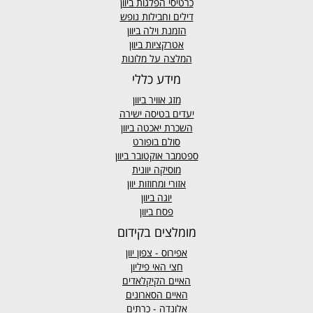
כרטיסי הפלגות ביוון
דילים וחבילות נופש
הזמנת וילה ביוון
אטרקציות ביוון
המלצה על מלונות
מידע כללי
מזג אוויר
ביוון
יעדים בטיסה ישירה
השכרת יאכטה ביוון
סולם בופורט
ספטמבר אוקטובר ביוון
מוסיקה יוונית
אזורי ומחוזות יוון
יוגה ביוון
פסח ביוון
מומלצים בקידום
אפירוס
- צפון יוון
חצי האי פיליון
האיים הקיקלאדים
האיים הסארונים
אלונדה - כרתים