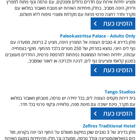
ומציע יחידות אירוח עם חדרים גדולים ומפנקים,
עם טרסה
ונוף
פתוח למפרץ
ולירוק היפה מסביב. בחלק מיחידות האירוח יש מטבח מאובזר במלואו עם
מקרר וחדר רחצה פרטי מרווח עם מקלחת ומוצרי טיפוח ללא תשלום.
Paleokastritsa Palace - Adults Only
מלון בדירוג 4 כוכבים הצופה אל המפרץ היפה,
מציע 2 בריכות, מסעדה עם
נוף לים היוני, נמצא במרחק של 250 מטרים בלבד מהחוף. מוקף בצמחייה
עבותה, יחידות האירוח הממוזגות נפתחות למרפסת פרטית, החדרים
מעוצבים
בסגנון קלאסי ומציעים נוף לים, לגינה ולבריכה או לאזור שמסביב.
Tango Studios
בית דירות מקסים הצופה לים, בכל יחידה יש טרסה, מטבחון מאובזר במלואו
עם מקרר, פינת ישיבה עם מיטת ספה, טלוויזיה וג׳קוזי פרטי בכל חדר.
Zefiros Traditional Hotel
מלון בדירוג של 3 כוכבים שוכן במיקום מושלם על החוף הכי יפה בקורפו, מול
הים בפאלאוקסטריצה וכולל טרסה, מסעדה ובר,חלק מהיחידות במקום האירוח