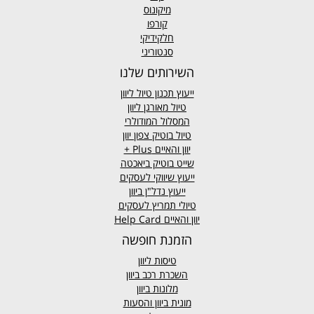
מיקונוס
קורפו
חלקידיקי
סנטוריני
השירותים שלנו
ייעוץ תכנון טיול ליוון
טיול מאורגן ליוון
המסלול המודולרי
טיול בוטיק צפון יוון
יוון והאיים
Plus +
שייט בוטיק ביאכטה
ייעוץ שיווקי לעסקים
ייעוץ נדל"ן ביוון
טיולי תמריץ לעסקים
יוון והאיים Help Card
הזמנת חופשה
טיסות ליוון
השכרת רכב ביוון
מלונות ביוון
מונית ביוון
והסעות