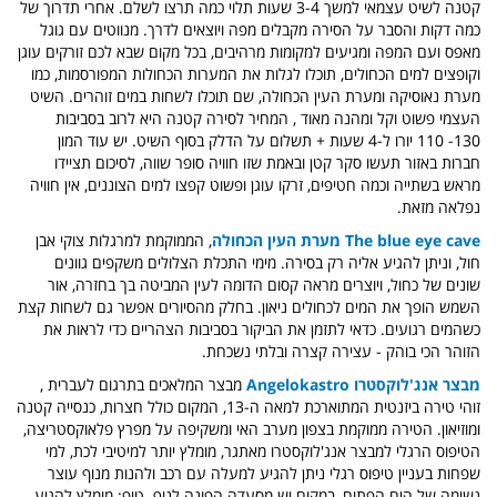
קטנה לשיט עצמאי למשך 3-4 שעות תלוי כמה תרצו לשלם. אחרי תדרוך של
כמה דקות והסבר על הסירה מקבלים מפה ויוצאים לדרך. מנווטים עם גוגל
מאפס ועם המפה ומגיעים למקומות מרהיבים, בכל מקום שבא לכם זורקים עוגן
וקופצים למים הכחולים, תוכלו לגלות את המערות הכחולות המפורסמות, כמו
מערת נאוסיקה ומערת העין הכחולה, שם תוכלו לשחות במים זוהרים. השיט
העצמי פשוט וקל ומהנה מאוד , המחיר לסירה קטנה היא לרוב בסביבות
130- 110 יורו ל-4 שעות + תשלום על הדלק בסוף השיט. יש עוד המון
חברות באזור תעשו סקר קטן ובאמת שזו חוויה סופר שווה, לסיכום תציידו
מראש בשתייה וכמה חטיפים, זרקו עוגן ופשוט קפצו למים הצוננים, אין חוויה
נפלאה מזאת.
The blue eye cave מערת העין הכחולה
,
הממוקמת למרגלות צוקי אבן
חול, וניתן להגיע אליה רק ​​בסירה. מימי התכלת הצלולים משקפים גוונים
שונים של כחול, ויוצרים מראה קסום הדומה לעין המביטה בך בחזרה,
אור
השמש הופך את המים לכחולים ניאון. בחלק מהסיורים אפשר גם לשחות קצת
כשהמים רגועים. כדאי לתזמן את הביקור בסביבות הצהריים כדי לראות את
הזוהר הכי בוהק - עצירה קצרה ובלתי נשכחת.
מבצר אנג'לוקסטרו Angelokastro
מבצר המלאכים בתרגום לעברית ,
זוהי טירה ביזנטית המתוארכת למאה ה-13, המקום
כולל חצרות, כנסייה קטנה
ומוזיאון.
הטירה ממוקמת בצפון מערב האי ומשקיפה על מפרץ פלאוקסטריצה,
הטיפוס הרגלי למבצר אנג'לוקסטרו מאתגר, מומלץ יותר למיטיבי לכת, למי
שפחות בעניין טיפוס רגלי ניתן להגיע למעלה עם רכב ולהנות מנוף עוצר
נשימה של הים הפתוח, במקום יש מסעדה הפונה לנוף. טיפ:
מומלץ להגיע