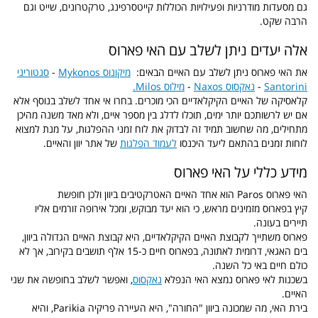
גם מסעדות מודרניות ופעילויות הכוללות קייטסרפינג, טרקטרונים, שייט וגם
הרבה שקט.
אלה יעדים ניתן לשלב עם האי פארוס
את האי פארוס ניתן לשלב עם האיים הבאים:
מיקונוס Mykonos
-
סנטוריני
Santorini
-
נאקסוס Naxos
-
מילוס Milos.
קלאסיקה של האיים הקיקלאדיים הכי מוכרים. בחרו אי אחד לשלב בנוסף אלא
אם יש לרשותכם יותר ימים, תוכלו לדלג בין מספר איים, ולא מאד משנה מהיכן
מתחילים, מה שחשוב תמיד זה לבדוק את לוח זמני ההפלגות, על מנת למצוא
לוחות זמנים בהתאם ליעד היכנסו
לעמוד הפלגות
של אתר יוון והאיים.
מידע כללי על האי פארוס
האי פארוס Paros הוא אחד האיים האטרקטיבים ביוון ולכן חופשת
קיץ בפארוס מזמינים מראש, כי הוא יעד מבוקש, ומכל אירופה זורמים אליו
תיירים בעונה.
פארוס משתייך לקבוצת האיים הקיקלאדיים, היא קבוצת האיים הגדולה ביוון,
בים האגאי, דרומית לאתונה, בפארוס חיים כ-15 אלף תושבים בקירוב, אך לא
כולם חיים באי כל השנה.
בשכנות לאי פארוס נמצא האי הנפלא
נאקסוס
, ואפשר לשלב בחופשה את שני
האיים.
בירת האי, מה שמכונה ביוון "החורה", היא העיירה פריקיה Parikia, והיא