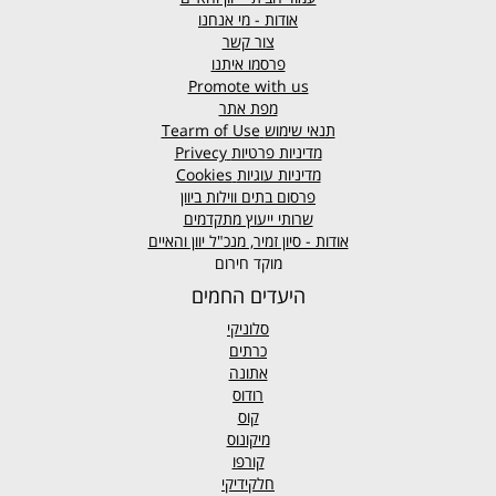
אודות - מי אנחנו
צור קשר
פרסמו איתנו
Promote with us
מפת אתר
תנאי שימוש
Tearm of Use
מדיניות פרטיות
Privecy
מדיניות עוגיות
Cookies
פרסום בתים ווילות ביוון
שרותי ייעוץ מתקדמים
אודות - סיון זמיר, מנכ"ל יוון והאיים
מוקד חירום
היעדים החמים
סלוניקי
כרתים
אתונה
רודוס
קוס
מיקונוס
קורפו
חלקידיקי