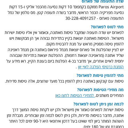
שדה התעופה של פארוס
Paros Airport ממוקם בקמפוס' 10 דקות נסיעה מהכפר אליקי ו-15 דקות
נסיעה מפריקיה הכפר הראשי, מדובר בשדה תעופה קטן. מס טלפון של
נמל
התעופה פארוס - 30-228-4091257
מתי לטוס לפארוס?
לפארוס יש שדה תעופה שמקבל טיסות מאתונה, וכאמור אין אליו טיסות ישירות
מישראל. הטיסות מאתונה יוצאות בקיץ בתדירות גבוהה אך הן מבוקשות ויש
להזמין טיסה מספיק מראש על מנת להבטיח מקום.
יש לציין ש
הפלגות אל פארוס יוצאות מנמל פיראוס באתונה וכן מנמל ראפינה
שליד אתונה (מראפינה יוצאות רחפות). ההפלגות יוצאות בתדירות שגבוהה
יחסית לאיים אחרים, אך מדובר בכ-4 הפלגות ביום בעונת הקיץ,
ראו מידע על
הזמנת כרטיסי הפלגה לאיי יוון
.
מתי להזמין טיסות לפארוס?
טיסות עם קונקשן באתונה ניתן להזמין בכל מועד שרוצים, אלה טיסות סדירות.
מה מחירי הטיסות לפארוס?
המחירים משתנים.
למחירי הטיסות לחצו כאן
לכמה זמן ניתן לטוס לפארוס?
טיסות ישירות לפארוס כאמור אין מישראל ולכן יש לקחת טיסת המשך דרך
אתונה, מדובר בטיסות סדירות, ולכן ניתן לטוס לכמה זמן שבוחרים. מגבלת זמן
השהות המותר ביוון למי שאינו בעל דרכון אירופאי היא ל-90 ימים לכל היותר
במסגרת זמן של 180 ימים.