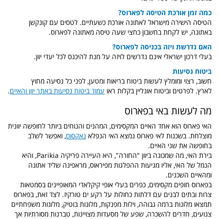
כמה זמן אורכת הטיסה לפארוס?
הטיסה הישירה מישראל לאתונה אורכת כשעתיים. לטסים עם קונקשן
באתונה, יש לקחת בחשבון כחצי שעה טיסה מאתונה לפארוס.
האם נדרשת ויזה בכניסה לפארוס?
בעלי דרכון ישראלי אינם נדרשים לויזה על מנת להיכנס לכל יעדי יוון.
ביטוח נסיעות
חשוב, רצוי ומומלץ לעשות ביטוח בריאות ומטען, לפני כל נסיעה מחוץ
לארץ. לפרטים וביטוח אונליין בקלות ראו
עמוד ביטוח נסיעות באתר יוון והאיים
.
מה לעשות באי בפארוס
האי פארוס הוא אחד האיים המקסימים, המהנים והנוחים ביותר לחופשה יוונית
מוצלחת. בשכנות לאי פארוס נמצא האי הנפלא
נאקסוס
, ואפשר לשלב
בחופשה את שני האיים.
בירת האי, מה שמכונה ביוון "החורה", היא העיירה פריקיה Parikia, והיא
הנמל של האי, אליו מגיעות ההפלגות מפיראוס, מראפינה שליד אתונה
ומהאיים השכנים.
בפארוס חופים מקסימים, כפרים בעלי אופי קיקלאדי המאופיינים בסמטאות
צרות ובתים לבנים עם דלתות כחולות על רקע ים טורקיז. לצד זאת, בפארוס
תמצאו מלונות ברמה גבוהה, וילות מפנקות, מלונות בוטיק, מלונות משפחתיים
צנועים, חדרים להשכרה, שפע של מסעדות מצויינות, טברנות מסורתיות אך