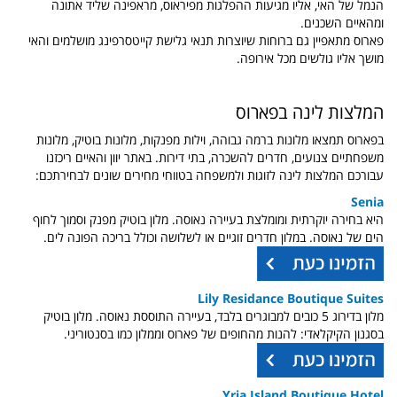
הנמל של האי, אליו מגיעות ההפלגות מפיראוס, מראפינה שליד אתונה
ומהאיים השכנים.
פארוס מתאפיין גם ברוחות שיוצרות תנאי גלישת קייטסרפינג מושלמים והאי
מושך אליו גולשים מכל אירופה.
המלצות לינה בפארוס
בפארוס תמצאו מלונות ברמה גבוהה, וילות מפנקות, מלונות בוטיק, מלונות
משפחתיים צנועים, חדרים להשכרה, בתי דירות. באתר יוון והאיים ריכזנו
עבורכם המלצות לינה לזוגות ולמשפחה בטווחי מחירים שונים לבחירתכם:
Senia
היא בחירה יוקרתית ומומלצת בעיירה נאוסה. מלון בוטיק מפנק וסמוך לחוף
הים של נאוסה. במלון חדרים זוגיים או לשלושה וכולל בריכה הפונה לים.
Lily Residance Boutique Suites
מלון בדירוג 5 כובים למבוגרים בלבד, בעיירה התוססת נאוסה. מלון בוטיק
בסגנון הקיקלאדי: להנות מהחופים של פארוס וממלון כמו בסנטוריני.
Yria Island Boutique Hotel