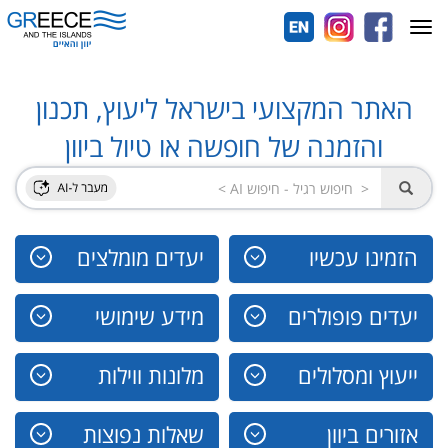
Toggle
navigation
האתר המקצועי בישראל ליעוץ, תכנון
והזמנה של חופשה או טיול ביוון
הזמינו עכשיו
יעדים מומלצים
יעדים פופולרים
מידע שימושי
ייעוץ ומסלולים
מלונות ווילות
אזורים ביוון
שאלות נפוצות