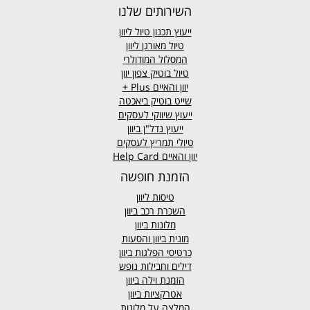
השירותים שלנו
ייעוץ תכנון טיול ליוון
טיול מאורגן ליוון
המסלול המודולרי
טיול בוטיק צפון יוון
יוון והאיים
Plus +
שייט בוטיק ביאכטה
ייעוץ שיווקי לעסקים
ייעוץ נדל"ן ביוון
טיולי תמריץ לעסקים
יוון והאיים Help Card
הזמנת חופשה
טיסות ליוון
השכרת רכב ביוון
מלונות ביוון
מונית ביוון
והסעות
כרטיסי הפלגות ביוון
דילים וחבילות נופש
הזמנת וילה ביוון
אטרקציות ביוון
המלצה על מלונות