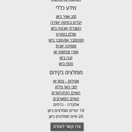
מידע כללי
מזג אוויר
ביוון
יעדים בטיסה ישירה
השכרת יאכטה ביוון
סולם בופורט
ספטמבר אוקטובר ביוון
מוסיקה יוונית
אזורי ומחוזות יוון
יוגה ביוון
פסח ביוון
מומלצים בקידום
אפירוס
- צפון יוון
חצי האי פיליון
האיים הקיקלאדים
האיים הסארונים
אלונדה - כרתים
10 יעדים מומלצים ביוון
20 איים מומלצים ביוון