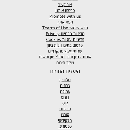
צור קשר
פרסמו איתנו
Promote with us
מפת אתר
תנאי שימוש
Tearm of Use
מדיניות פרטיות
Privecy
מדיניות עוגיות
Cookies
פרסום בתים ווילות ביוון
שרותי ייעוץ מתקדמים
אודות - סיון זמיר, מנכ"ל יוון והאיים
מוקד חירום
היעדים החמים
סלוניקי
כרתים
אתונה
רודוס
קוס
מיקונוס
קורפו
חלקידיקי
סנטוריני