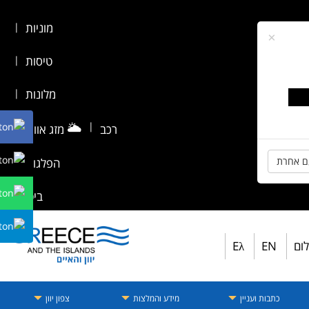
מוניות
|
×
טיסות
|
מלונות
|
🌥️
|
רכב
מזג אוויר
|
ם אחרת
הפלגות
|
ביטוח
לום
EN
Eλ
כתבות ועניין
מידע והמלצות
צפון יוון