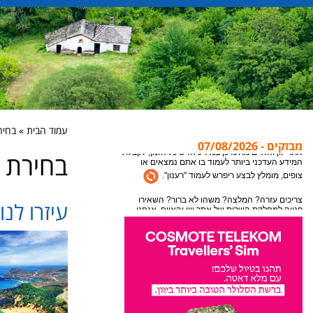
עמוד הבית » בחירת תמ
מבזקים - 07/08/2026
בחירת תמו
אתר יוון והאיים מתעדכן במידע חדש כל הזמן, לקבלת
המידע העדכני ביותר לעמוד בו אתם נמצאים או
צופים, מומלץ לבצע ריפרש לעמוד "רענון".
עיזרו לנו
צריכים עזרה? המלצה? משהו לא ברור? השאירו
פנייה למחלקת השרות של אתר יוון והאיים, אנחנו
נקח את זה משם עד לחופשה שלכם ביוון.