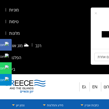
מוניות
|
×
טיסות
|
מלונות
|
🌥️
|
רכב
מזג אוויר
|
ם אחרת
הפלגות
|
ביטוח
לום
EN
Eλ
כתבות ועניין
מידע והמלצות
צפון יוון