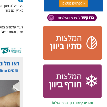
זהו!
» לפרטים נוספים
כעת יעלה מסך אישו
בארץ וגם ביוון.
לעוד עדכונים בנוש
תכנון והזמנה של חו
ראו מלונו
והזמינו online עם קישור מאובטח דרך אתר יוון והאיים בשיתוף בוקינג.קום
תפריט קיצור דרך מהיר בולט!