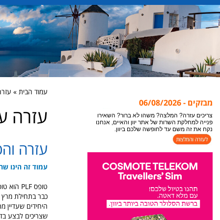
עמוד הבית » עזרה עם 
מבזקים - 06/08/2026
עזרה עם טו
אתר יוון והאיים מתעדכן במידע חדש כל הזמן, לקבלת
המידע העדכני ביותר לעמוד בו אתם נמצאים או
צופים, מומלץ לבצע ריפרש לעמוד "רענון".
עזרה והסב
צריכים עזרה? המלצה? משהו לא ברור? השאירו
פנייה למחלקת השרות של אתר יוון והאיים, אנחנו
נקח את זה משם עד לחופשה שלכם ביוון.
עמוד זה הינו שרו
טופס PLF הוא טופס חובה של ממשלת יוון, שכל תייר הנכנס ליוון נדרש למלא לפני טיסתו, בזמן הקורונה.
כבר בתחילת מרץ ב
שצריכים לבצע בדי