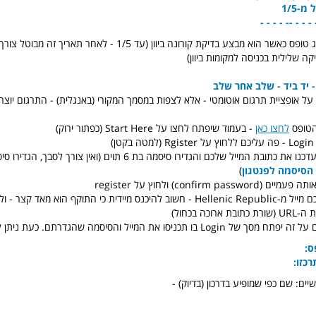
-1/5
- - - - - - - - -
אז מי שצריך להציג טופס כאשר הוא מבצע בדיקת קורונה ביוון (עד 1/5 - לאח
ה שלילית בכניסה למקומות ביוון)
על אופציית תרגום אוטומטי - אלא לצפות במסמך המקורי (באנגלית) - התרגום יוצר ב
הטופס
לחצו כאן
- בעמוד שיפתח לחצו על Start Here (כפתור ירוק)
)
במסך שנפתח עדכנו את כתובת המייל שלכם והגדירו סיסמה בת 6 תוים (ואין צור
הסיסמה לפנטגון
)
confirm ) ולחוץ על register
כעת ישלח אליכם מייל מ-Hellenic Republic - חשוב להיכנס מיידית כי התוקף הוא מאד קצ
וכה בכחול)
ניסו את המייל והסיסמה שהגדרתם. כעת ניתן למלא את הטופס.
ס:
כזו:
יים: שם כפי שמופיע בדרכון (בדיוק) -