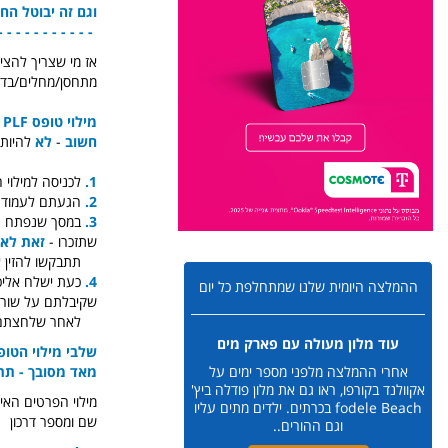
וגם זה יבוטל החל מ
 - - - - - -- - - - -
מתחסן/מחלים/בדיק
מילוי טופס PLF - יד ביד - שלב אחר שלב
חשוב
-
לא
להיות 
1.
לכניסה למילוי 
2.
הגעתם לעמוד Login - פה עליכם ללחוץ על Rgister (למטה בקטן
3.
שתזכרו -
זאת לא 
תתבקשו להזין אותה פעמיים (password
4.
ההמלצה היומית שלנו שמתחלפת כל יום
שקיבלתם על שורת ה-URL (שורת כתובת אר
לאחר שלחצתם על זה יפתח מסך של Login בו תכ
עוד מלון מעולה עם פארק מים
שלבי מילוי הטופ
מאד מסובך - תתר
אחרי ההמלצה מלפני מספר ימים על
אקוולנד בקורפו, ראו גם את מלון פודלה ביץ'
מילוי הפרטים האיש
fodele Beach בכרתים. ילדים מתים עליו
שם ומספר דרכון
וגם ההורים..