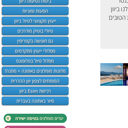
נסו
ביטוח נסיעות ליוון
 ביוון
הסעות ומוניות
 הטובים
ייעוץ מקצועי לטיול ביוון
טיולי בוטיק מודרכים
גם חופשה בקפריסין
מסלולי ייעוץ מתקדמים
מסלול טיול בפלופונס
מלונות מומלצים באתונה + מתנה!
המומחים לצפון יוון ההררית
רכישת Esim ביוון
סיור באתונה בעברית