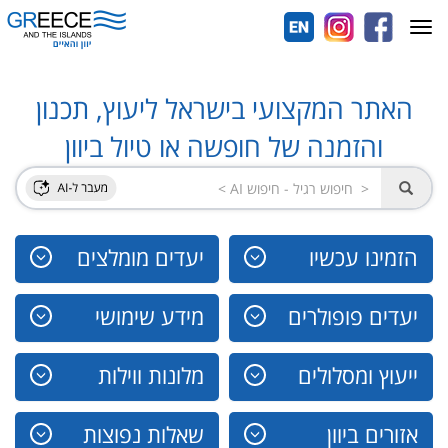
Toggle
navigation
האתר המקצועי בישראל ליעוץ, תכנון
והזמנה של חופשה או טיול ביוון
הזמינו עכשיו
יעדים מומלצים
יעדים פופולרים
מידע שימושי
ייעוץ ומסלולים
מלונות ווילות
אזורים ביוון
שאלות נפוצות