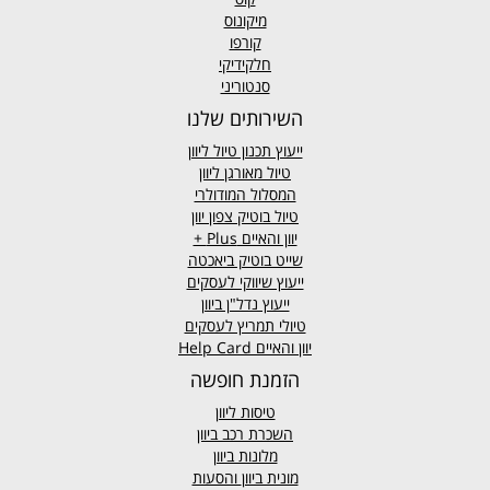
מיקונוס
קורפו
חלקידיקי
סנטוריני
השירותים שלנו
ייעוץ תכנון טיול ליוון
טיול מאורגן ליוון
המסלול המודולרי
טיול בוטיק צפון יוון
יוון והאיים
Plus +
שייט בוטיק ביאכטה
ייעוץ שיווקי לעסקים
ייעוץ נדל"ן ביוון
טיולי תמריץ לעסקים
יוון והאיים Help Card
הזמנת חופשה
טיסות ליוון
השכרת רכב ביוון
מלונות ביוון
מונית ביוון
והסעות