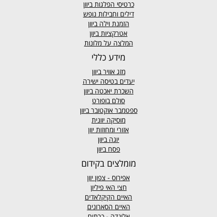
כרטיסי הפלגות ביוון
דילים וחבילות נופש
הזמנת וילה ביוון
אטרקציות ביוון
המלצה על מלונות
מידע כללי
מזג אוויר
ביוון
יעדים בטיסה ישירה
השכרת יאכטה ביוון
סולם בופורט
ספטמבר אוקטובר ביוון
מוסיקה יוונית
אזורי ומחוזות יוון
יוגה ביוון
פסח ביוון
מומלצים בקידום
אפירוס
- צפון יוון
חצי האי פיליון
האיים הקיקלאדים
האיים הסארונים
אלונדה - כרתים