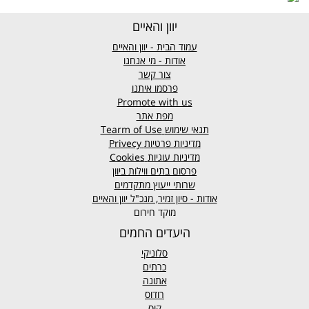
יוון והאיים
עמוד הבית - יוון והאיים
אודות - מי אנחנו
צור קשר
פרסמו איתנו
Promote with us
מפת אתר
תנאי שימוש
Tearm of Use
מדיניות פרטיות
Privecy
מדיניות עוגיות
Cookies
פרסום בתים ווילות ביוון
שרותי ייעוץ מתקדמים
אודות - סיון זמיר, מנכ"ל יוון והאיים
מוקד חירום
היעדים החמים
סלוניקי
כרתים
אתונה
רודוס
קוס