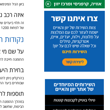
ביוון הגיל המינימא
איזה רכב נכ
זה תלוי ביעדים ש
של לפחות 1200 סמ"ק. אם צריכים לנסוע מהרקליון לערים הגדולות בצפון כרתים בלבד, רכב קטן יעשה את העבודה.
נקודות ח
על שם מי צ
ההזמנה חייבת להי
בחירת היע
שבוחרים ביעד הרצ
תוספות לה
במהלך ההזמנה תקב
הביטוח, שחשוב לק