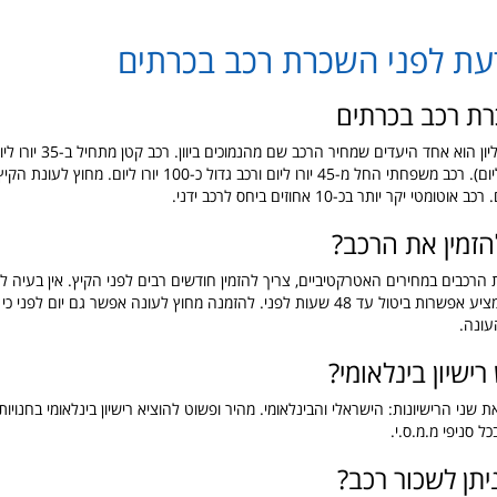
עת לפני השכרת רכב בכרתים
רת רכב בכרתים
בעונת הקיץ, הרקליון הוא אחד היע
עומד על 50-60 ליום). רכב משפחתי החל מ-45 יורו ליום ורכב גדול כ-100
הזמין את הרכב?
 הרכבים במחירים האטרקטיביים, צריך להזמין חודשים רבים לפני הקיץ. אין בעיה לה
, כיוון שמציע אפשרות ביטול עד 48 שעות לפני. להזמנה מחוץ לעונה אפשר גם יום ל
עונה.
ישיון בינלאומי?
את שני הרישיונות: הישראלי והבינלאומי. מהיר ופשוט להוציא רישיון בינלאומי בחנויו
ל סניפי מ.מ.ס.י.
יתן לשכור רכב?