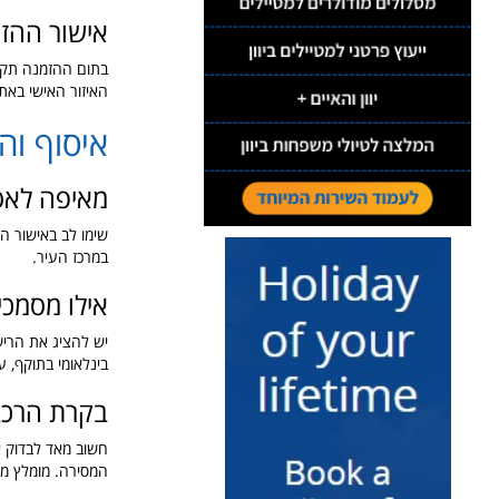
אישור ההז
בתום ההזמנה תקב
האיזור האישי באת
איסוף וה
מאיפה לאס
שימו לב באישור 
במרכז העיר.
אילו מסמכי
יש להציג את הרישי
בינלאומי בתוקף, 
בקרת הרכב
חשוב מאד לבדוק א
המסירה. מומלץ מא