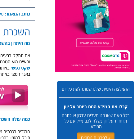
כותב המאמר:
סיו
השכרת ר
מה היתרון בהשכר
אם תתקלו בבעיה כספית מול חברת
והאיים הוא הגורם
שקט נפשי
באותו 
באנר המצוי באתר יו
ההמלצה היומית שלנו שמתחלפת כל יום
קבלו את המידע החם ביותר על יוון
בכל פעם שאנחנו מעלים עדכון או כתבה
כמה עולה השכרת
מיוחדת על יוון נשלח לכם מייל עם כל
המידע!
הרכבים בכרתים מח
» לפרטים נוספים