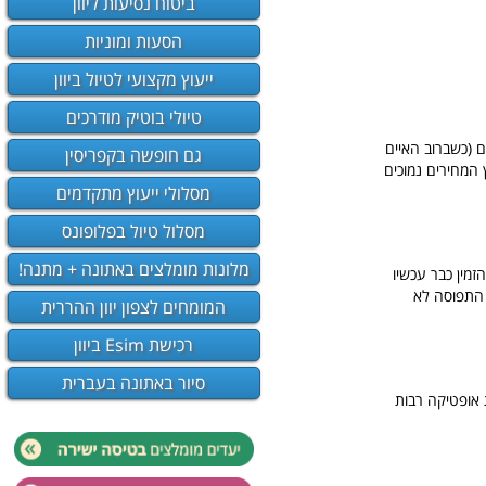
ביטוח נסיעות ליוון
הסעות ומוניות
ייעוץ מקצועי לטיול ביוון
טיולי בוטיק מודרכים
דים שמחיר הרכב שם מהנמוכים ביוון. רכב קטן מתחיל ב-35 יורו ליום (כשברוב האיים
גם חופשה בקפריסין
 יורו ליום. מחוץ לעונת הקיץ המחירים נמוכים
מסלולי ייעוץ מתקדמים
מסלול טיול בפלופונס
מלונות מומלצים באתונה + מתנה!
זמין כבר עכשיו
פני כי התפוסה לא
המומחים לצפון יוון ההררית
רכישת Esim ביוון
סיור באתונה בעברית
ת אופטיקה רבות