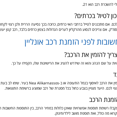
לי להשכרת רכב הוא 21.
ון לטיול בכרתים?
לכם. אם מתכננים לטייל ברחבי האי כרתים, כרוכה בכך נסיעה הררית ולכן רצוי לקח
שובות לפני הזמנת רכב אונליין
ריך להזמין את הרכב?
ות על שם הנהג והוא זה שידרש להציג את הרישיונות שלו, הקפידו על כך.
ד
בהרקליון ניתן להזמין את הרכב לאיסוף בנמל התעופה או ב-a Alikarnassos
וי לכם. היעד מצויין בצבע כחול בכל מסגרת של רכב שמוצע ברשימת התוצאות.
זמנת הרכב
לו רשימת תוספות אפשרויות שאינן כלולות במחיר הרכב, בין התוספות החשובות 
רוא מה כולל, ואת תוספת מושב לילד/תינוק.