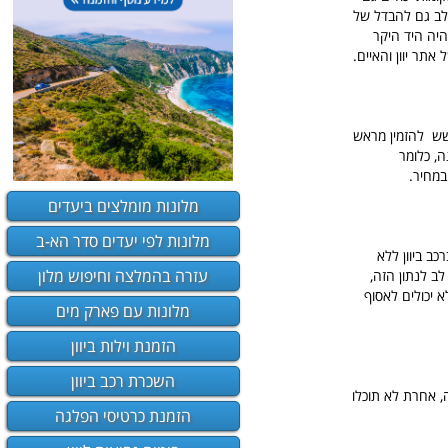
ימו לב גם להבדל של
יה היד היקר
תר יוון והאיים.
חשש להזמין מראש
מחוץ לעונה, כלומר
במחיר.
מלונות מומלצים ביעדים
מלונות לפי יעדים סדר הא-ב
ב ביוון ללא
עזרה בהמלצה וחיפוש מלון
לב לנתון הזה,
מעשה לא יכולים לאסוף
מלונות עם פארק מים
הזמנת וילות ביוון
השכרת רכב ביוון
לפחות 3 שנות נסיון וותק בנהיגה, אחרת לא תוכלו
הזמנת כרטיסי הפלגה