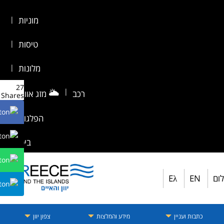
מוניות
|
טיסות
|
מלונות
|
27
🌥️
|
רכב
מזג אוויר
|
Shares
הפלגות
|
ביטוח
לום
EN
Eλ
כתבות ועניין
מידע והמלצות
צפון יוון