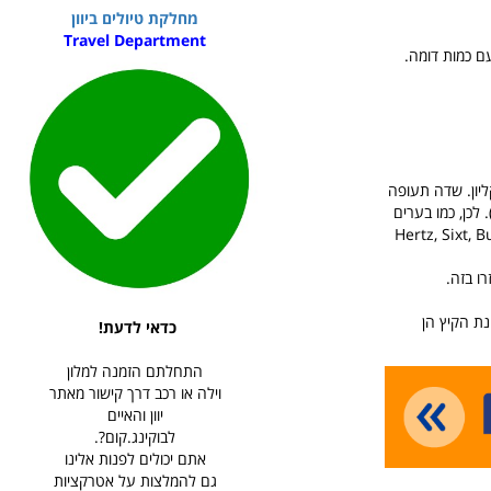
מחלקת טיולים ביוון
Travel Department
ם כמות דומה.
ליון. שדה תעופה
לכן, כמו בערים
ת השכרת הרכב, כל הבינלאומיות כמו Hertz, Sixt, Budget, Avis
ו בזה.
נת הקיץ הן
כדאי לדעת!
התחלתם הזמנה למלון
וילה או רכב דרך קישור מאתר
יוון והאיים
לבוקינג.קום?.
אתם יכולים לפנות אלינו
גם להמלצות על אטרקציות