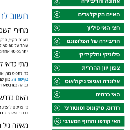
חשוב לד
מחירי השכ
יותר בכ-40 אחוזים. רכב אוטומטי יקר יותר בכ-10 אחוזים ביחס לרכב ידני.
מתי כדאי ל
כדי לתפוס בזמן את
בקישור זה
גבוהה כמו בשיא ה
האם נדרש ר
כן! צריכים להציג 
ברחבי הארץ וגם בכ
מאיזה גיל נ