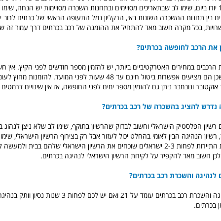
להגיע ל 110-130 יורו ביום, שימו לב שבתאריכים מסויימים ובתחנות השכרה מסויימות יש הנחה, ש
 בין תחנות ההשכרה השונות באי, הרקליון נמל התעופה הראשי של כרתים לרוב יה
שרויות, בכל מקרה חשוב מאד להתחיל את ההזמנה של רכב בכרתים דרך עמוד זה של א
ן את הרכב לחופשה בכרתים?
ת הרכבים במחירים האטרקטיביים ביותר, יש להזמין מספר חודשים לפני הקיץ. אין 
בקישורים באתר, שכן הם מציעים אפשרות ביטול חינם עד 48 שעות לפני המועד. להזמנות 
קטובר ונובמבר ניתן גם להזמין מספר ימים לפני החופשה, אז אין שינויים דרמטים 
ה נדרש להציג בהשכרה של רכב בכרתים?
שיון הפלסטיק הישראלי וחשוב לבדוק שהרשיון בתוקף, שימו לב שלא ניצן לנהוג ברכ
, רשיון הנהיגה הבין לאומי בהחלט יכול לעזור אבל רק בצירוף הרשיון הישראלי, שימו 
מדי יום בשיא עונת התיירות לפחות 2-3 ישראלים שוכחים את הרשיון הישראלי שלהם בבית ול
לכן חשוב מאד להקפיד על לקיחת הרשיון הישראלי לנהיגה בכרתים.
 לנהיגה והשכרת רכב בכרתים?
גיל המינימום לנהיגה והשכרת רכב בכרתים עומד על 21 ואם יש לכם 
ן בכרתים.