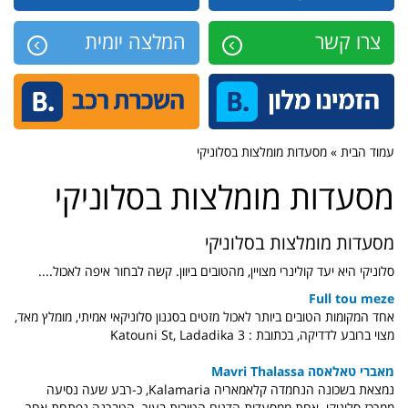
צרו קשר
המלצה יומית
עמוד הבית » מסעדות מומלצות בסלוניקי
מסעדות מומלצות בסלוניקי
מסעדות מומלצות בסלוניקי
סלוניקי היא יעד קולינרי מצויין, מהטובים ביוון. קשה לבחור איפה לאכול....
Full tou meze
אחד המקומות הטובים ביותר לאכול מזטים בסגנון סלוניקאי אמיתי, מומלץ מאד,
מצוי ברובע לדדיקה, בכתובת : 3 Katouni St, Ladadika
מאברי טאלאסה Mavri Thalassa
נמצאת בשכונה הנחמדה קלאמאריה Kalamaria, כ-רבע שעה נסיעה
ממרכז סלוניקי. אחת ממסעדות הדגים הטובות בעיר. הטברנה נפתחת אחר