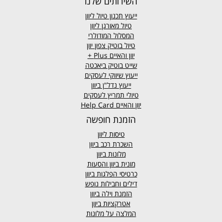
השירותים שלנו
ייעוץ תכנון טיול ליוון
טיול מאורגן ליוון
המסלול המודולרי
טיול בוטיק צפון יוון
יוון והאיים
Plus +
שייט בוטיק ביאכטה
ייעוץ שיווקי לעסקים
ייעוץ נדל"ן ביוון
טיולי תמריץ לעסקים
יוון והאיים Help Card
הזמנת חופשה
טיסות ליוון
השכרת רכב ביוון
מלונות ביוון
מונית ביוון
והסעות
כרטיסי הפלגות ביוון
דילים וחבילות נופש
הזמנת וילה ביוון
אטרקציות ביוון
המלצה על מלונות