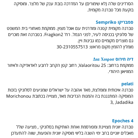
הסרדינים שלה (לא שימורים) על המדרכה בובת ענק של מלצר. ומוסיקה
בוקעת מכל טברנה מקומית.
סמבריקו Sempriko
טברנה מקומית קטנה ומודרנית עם אוכל מצוין. ממוקמת מאחורי בית המשפט
של סלוניקי בכניסה לעיר, לפני הנמל. רח' Fragkon2. בטברנה זאת מוכרים
גם מוצרים מקומיים כמו גבינות ויין.
מומלץ להזמין מקום מראש: 30-2310557513
דיה חירוס Δια Χοιροσ
ממוקמת ברחוב: Valaoritou 25, רחוב קטן הקרוב לרובע לאדאדיקה ולאיזור
המוזיאון היהודי.
pelati
טברנה איכותית ומומלצת, מאד אהובה על ישראלים שמגיעים לסלוניקי בזכות
המוסיקה המתנגנת בה והמנות הנדיבות מאד, מצוייה בכתובת Morichonou
3, ,ladadika
4 Epoches
טברנה יוונית מצויינת ומפורסמת ואחת הוותיקות בסלוניקי , מציעה שלל
מאכלים יווניים ברוב ימי השנה בליווי מוסיקה יוונית והופעות, שווה להתעדכן