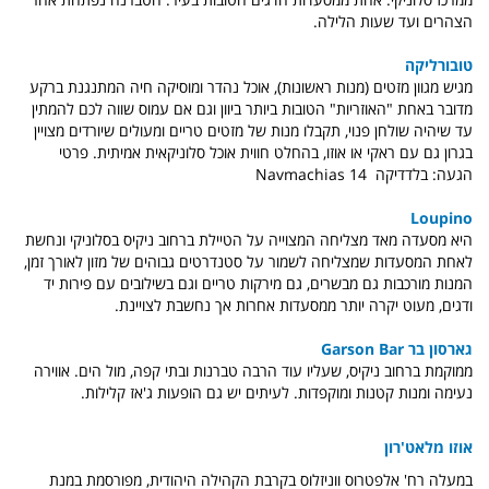
הצהרים ועד שעות הלילה.
טובורליקה
מגיש מגוון מזטים (מנות ראשונות), אוכל נהדר ומוסיקה חיה המתנגנת ברקע
מדובר באחת "האוזריות" הטובות ביותר ביוון וגם אם עמוס שווה לכם להמתין
עד שיהיה שולחן פנוי, תקבלו מנות של מזטים טריים ומעולים שיורדים מצויין
בגרון גם עם ראקי או אוזו, בהחלט חווית אוכל סלוניקאית אמיתית. פרטי
הגעה: בלדדיקה
Navmachias 14
Loupino
היא מסעדה מאד מצליחה המצוייה על הטיילת ברחוב ניקיס בסלוניקי ונחשת
לאחת המסעדות שמצליחה לשמור על סטנדרטים גבוהים של מזון לאורך זמן,
המנות מורכבות גם מבשרים, גם מירקות טריים וגם בשילובים עם פירות יד
ודגים, מעוט יקרה יותר ממסעדות אחרות אך נחשבת לצויינת.
גארסון בר Garson Bar
ממוקמת ברחוב ניקיס, שעליו עוד הרבה טברנות ובתי קפה, מול הים. אווירה
נעימה ומנות קטנות ומוקפדות. לעיתים יש גם הופעות ג'אז קלילות.
אוזו מלאט'רון
במעלה רח' אלפטרוס ווניזלוס בקרבת הקהילה היהודית, מפורסמת במנת