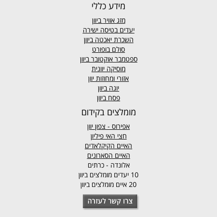
מידע כללי
מזג אוויר
ביוון
יעדים בטיסה ישירה
השכרת יאכטה ביוון
סולם בופורט
ספטמבר אוקטובר ביוון
מוסיקה יוונית
אזורי ומחוזות יוון
יוגה ביוון
פסח ביוון
מומלצים בקידום
אפירוס
- צפון יוון
חצי האי פיליון
האיים הקיקלאדים
האיים הסארונים
אלונדה - כרתים
10 יעדים מומלצים ביוון
20 איים מומלצים ביוון