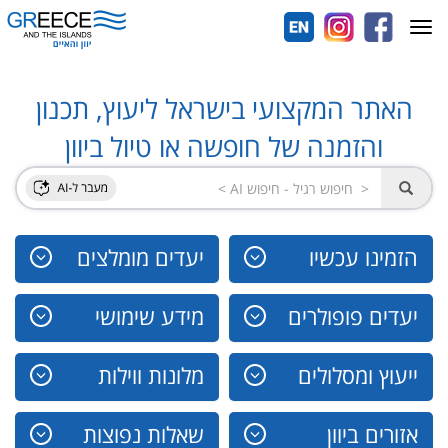
Toggle
navigation
האתר המקצועי בישראל ליעוץ, תכנון
והזמנה של חופשה או טיול ביוון
הזמינו עכשיו
יעדים מומלצים
יעדים פופולרים
מידע שימושי
ייעוץ ומסלולים
מלונות ווילות
אזורים ביוון
שאלות נפוצות