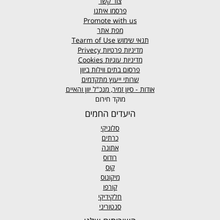
צור קשר
פרסמו איתנו
Promote with us
מפת אתר
תנאי שימוש
Tearm of Use
מדיניות פרטיות
Privecy
מדיניות עוגיות
Cookies
פרסום בתים ווילות ביוון
שרותי ייעוץ מתקדמים
אודות - סיון זמיר, מנכ"ל יוון והאיים
מוקד חירום
היעדים החמים
סלוניקי
כרתים
אתונה
רודוס
קוס
מיקונוס
קורפו
חלקידיקי
סנטוריני