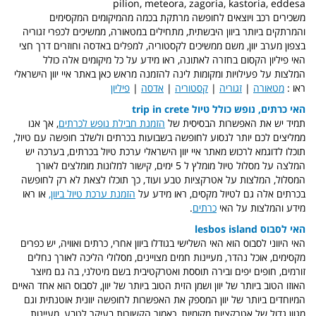
pilion, meteora, zagoria, kastoria, eddesa
משכירים רכב ויוצאים לחופשה מרתקת בכמה מהמיקומים המקסימים
והמרתקים ביותר ביוון היבשתית, מתחילים במטאורה, ממשיכים לכפרי זגוריה
בצפון מערב יוון, משם ממשיכים לקסטוריה, למפלים באדסה וחוזרים דרך חצי
האי פיליון הקסום בחזרה לאתונה, ראו מידע על כל מיקומים אלה כולל
המלצות על פעילויות ומקומות לינה להזמנה מראש כאן באתר איי יוון הישראלי
ראו :
מטאורה
|
זגוריה
|
קסטוריה
|
אדסה
|
פיליון
האי כרתים, נופש כולל טיול trip in crete
תמיד יש את האפשרות הבסיסית של
הזמנת חבילת נופש לכרתים
, אך אנו
ממליצים לכם יותר לנסוע לחופשה בשבועות בכרתים ולשלב חופשה עם טיול,
תוכלו לדוגמא לרכוש מאתר איי יוון הישראלי ערכת טיול בכרתים, בערכה יש
המלצה על מסלול טיול מומלץ ל 5 ימים, קישור למלונות מומלצים לאורך
המסלול, המלצות על אטרקציות טבע ועוד, כך תוכלו לצאת לא רק לחופשה
בכרתים אלה גם לטיול מקסים, ראו מידע על
הזמנת ערכת טיול ביוון,
או ראו
מידע והמלצות על האי
כרתים
.
האי לסבוס lesbos island
האי היווני לסבוס הוא האי השלישי בגודלו ביוון אחרי, כרתים ואוויה, יש כפרים
מקסימים, אוכל נהדר, מעיינות חמים מצויינים, מסלולי הליכה לאורך נחלים
זורמים, חופים יפים ובירה תוססת ואטרקטיבית בשם מיטלני, בה גם מיוצר
האוזו הטוב ביותר של יוון ושמן הזית הטוב ביותר של יוון, לסבוס הוא אחד האיים
המיוחדים ביותר של יוון המספק את האפשרות לחופשה יוונית אוטנתית וגם
מגוון גדול של אטרקציות מקומיות, כאמור הקשורות בעיקר לטבע, מעיינות