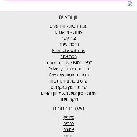
יוון והאיים
עמוד הבית - יוון והאיים
אודות - מי אנחנו
צור קשר
פרסמו איתנו
Promote with us
מפת אתר
תנאי שימוש
Tearm of Use
מדיניות פרטיות
Privecy
מדיניות עוגיות
Cookies
פרסום בתים ווילות ביוון
שרותי ייעוץ מתקדמים
אודות - סיון זמיר, מנכ"ל יוון והאיים
מוקד חירום
היעדים החמים
סלוניקי
כרתים
אתונה
רודוס