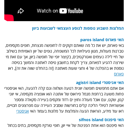
המלצות השבוע נוספות לנוסע העצמאי לשבועות ביוון
האי פארוס paros island
באי פארוס, יש את כל מה שאתם זקוקים לו לחופשה מנצחת, חופים מקסימים,
טברנות מעולות, מגוון פעילויות לכל המשפחה, נופים של יוון האמיתית בשילוב
של חיי לילה נעימים ואטרקטיבים, בקיצור יופי של חופשה ביוון, אך עם זאת מי
שירצה להגיע לפארוס, צריך לקחת בחשבון טיסה לאתונה והמשך בטיסה
נוספת או בהפלגה של 4 וחצי שעות מאתונה [זה בהחלט שווה את זה], ראו
פארוס
האי אגיסטרי agistri island
אם אתם מחפשים חופשה יוונית רגועה ושלווה וגם קלה להגעה, האי אגיסטרי
פחות משעה ברחפת מנמל פיראוס של אתונה הוא אופציה מקסימה, אי יווני
קטן, שקט, עם אוכל מעולה וחוץ ים רדוד ומקסים בעיירה סקאלה ומספר
אפשרויות לטיולי הליכה קלים בחורשות שסביב העיירה עם מפרצונים חבויים,
ראו עוד מידע, הוראות הגעה והמלצות על מלונות בעמוד האי
אגיסטרי
האי סיפנוס sifnos island
האי סיפנוס הוא אחת הפנינות של איי יוון, חופי טורקיז מקסימים, בתים בכחול