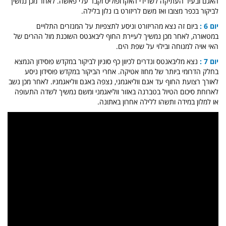
האגם ובעיר העתיקה לשרידי האקרופוליס וקבר עלי פאשה. לאחר מכן נמשיך
לביקור בכפר מצובו ואז משם לריזורט בו נלון בלילה
.
יום 6 :
ביום זה נצא מהריזורט וניסע לתצפיות על המנזרים התלויים
במטאורה, לאחר מכן נמשיך לעיירת החוף ליבאנטס השוכנת מול ההרים של
האי אויה למנוחה ובילוי על שפת הים
.
יום 7 :
נצא מליבאנטס ונדרים לכיוון כף סוניון לביקור במקדש פוסידון הנמצא
בחלק הדרומי ביותר של מחוז אטיקה. אחרי הביקור במקדש פוסידון ניסע
לאורך רצועת החוף עד אגם ווליאגמני, נצפה באגם ווליאגמניו. לאחר מכן נשב
לארוחת סיכום הטיול בטברנה באזור ווליאגמני ומשם נמשיך לשדה התעופה
או למלון במידה ותשהו ללילה אחרון באתונה
.