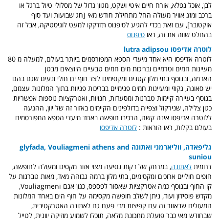
לבן, אוכל נפלא, אורח חיים איטי ושקט, מגוון גדול של מסלולי טיול ברגל או
ברכב ומזג אוויר מעולה החל מתחילת חודש מאי [חג שבועות ועד סוף
אוקטובר], עם זאת בכדי להגיע לסיפנוס תזדקקו למעט לוגיסטיקה, אבל זה
בהחלט שווה את זה, ראו
סיפנוס
לוטרה אדיפסו lutra adipsou
לוטרה אדיפסו היא אחד מיעדי הספא המפורסמים ביותר בעולם, למעלה מ 80
מעיינות חמים וטרמיים ובריכות מים חמים טבעיים היוצאים מבטן
האדמה, ובנוסף בתי מלון קטנים ומקסימים לצד חוף ים חולי ונעים שגם בהם
יש סאונה, גקוזי ומעיינות חמים פנימיים בבריכות פניוות בתוך המלונות עצמם,
בנוסף בעיירה קיימות טברנות ומסעדות, חנויות, ואטרקציות נוספות אפשריות
כגון צלילה, שנירקול וצפייה בדולפינים הקיימים באזור זה של יוון, ההגעה
ללוטרה אדיפסו אינה קשה, הרכיבו חופשה באחד מיעדי הספא המפורסמים
בעולם בקלות, ראו הוראות :
לוטרה אדיפסו
גליפאדה, ווליארמני ואתונה glyfada, Vouliagmeni athens and
suniou
דרומית
לאתונה
, במרחק של דקות נסיעה מצוי אזור מקסים ומעולה לחופשה,
חופים חוליים ארוכים ומקסימים, בתי מלון ברמה גבוהה מאד, מאות טברנות על
קו החוף ובנוסף כמה אטרקציות שאסור לפספס, כגון אגם Vouliagmeni,
מקדש פוסידון ועוד, ניתן לשלב חופשה מקסימה על חוף הים באחד המלונות
המעולים שבאזור זה עם קפיצות מדי פעם גם לאתונה האטרקטיבית,
שבחודש מאי כבר פועלת מתכונת מלאה, תוכלו לשמוע מוזיקה יוונית, לטייל