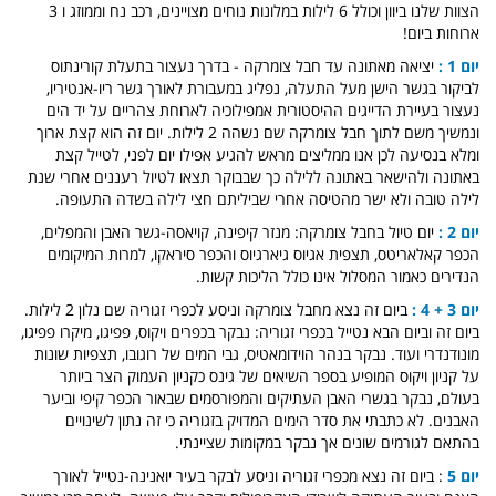
הצוות שלנו ביוון וכולל 6 לילות במלונות נוחים מצויינים, רכב נח וממוזג ו 3
ארוחות ביום!
יום 1 :
יציאה מאתונה עד חבל צומרקה - בדרך נעצור בתעלת קורינתוס
לביקור בגשר הישן מעל התעלה, נפליג במעבורת לאורך גשר ריו-אנטיריו,
נעצור בעיירת הדייגים ההיסטורית אמפילוכיה לארוחת צהריים על יד הים
ונמשיך משם לתוך חבל צומרקה שם נשהה 2 לילות. יום זה הוא קצת ארוך
ומלא בנסיעה לכן אנו ממליצים מראש להגיע אפילו יום לפני, לטייל קצת
באתונה ולהישאר באתונה ללילה כך שבבוקר תצאו לטיול רעננים אחרי שנת
לילה טובה ולא ישר מהטיסה אחרי שביליתם חצי לילה בשדה התעופה
.
יום 2 :
יום טיול בחבל צומרקה: מנזר קיפינה, קויאסה-גשר האבן והמפלים,
הכפר קאלאריטס, תצפית אגיוס גיארגיוס והכפר סיראקו, למרות המיקומים
הנדירים כאמור המסלול אינו כולל הליכות קשות
.
יום 3 + 4 :
ביום זה נצא מחבל צומרקה וניסע לכפרי זגוריה שם נלון 2 לילות.
ביום זה וביום הבא נטייל בכפרי זגוריה: נבקר בכפרים ויקוס, פפיגו, מיקרו פפיגו,
מונודנדרי ועוד. נבקר בנהר הוידומאטיס, גבי המים של רוגובו, תצפיות שונות
על קניון ויקוס המופיע בספר השיאים של גינס כקניון העמוק הצר ביותר
בעולם, נבקר בגשרי האבן העתיקים והמפורסמים שבאור הכפר קיפי וביער
האבנים. לא כתבתי את סדר הימים המדויק בזגוריה כי זה נתון לשינויים
בהתאם לגורמים שונים אך נבקר במקומות שציינתי
.
יום 5
: ביום זה נצא מכפרי זגוריה וניסע לבקר בעיר יואנינה-נטייל לאורך