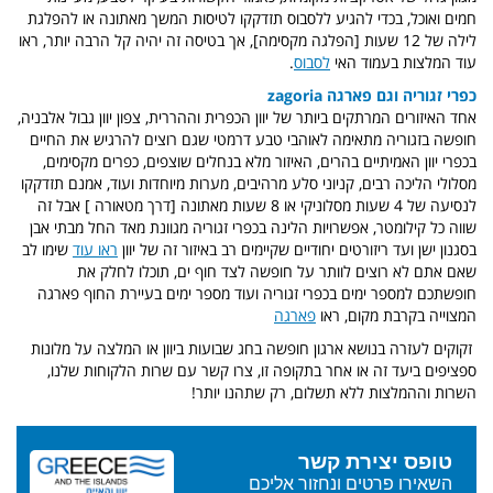
חמים ואוכל, בכדי להגיע ללסבוס תזדקקו לטיסות המשך מאתונה או להפלגת
לילה של 12 שעות [הפלגה מקסימה], אך בטיסה זה יהיה קל הרבה יותר, ראו
עוד המלצות בעמוד האי
לסבוס
.
כפרי זגוריה וגם פארגה zagoria
אחד האיזורים המרתקים ביותר של יוון הכפרית וההררית, צפון יוון גבול אלבניה,
חופשה בזגוריה מתאימה לאוהבי טבע דרמטי שגם רוצים להרגיש את החיים
בכפרי יוון האמיתיים בהרים, האיזור מלא בנחלים שוצפים, כפרים מקסימים,
מסלולי הליכה רבים, קניוני סלע מרהיבים, מערות מיוחדות ועוד, אמנם תזדקקו
לנסיעה של 4 שעות מסלוניקי או 8 שעות מאתונה [דרך מטאורה ] אבל זה
שווה כל קילומטר, אפשרויות הלינה בכפרי זגוריה מגוונת מאד החל מבתי אבן
בסגנון ישן ועד ריזורטים יחודיים שקיימים רב באיזור זה של יוון
ראו עוד
שימו לב
שאם אתם לא רוצים לוותר על חופשה לצד חוף ים, תוכלו לחלק את
חופשתכם למספר ימים בכפרי זגוריה ועוד מספר ימים בעיירת החוף פארגה
המצוייה בקרבת מקום, ראו
פארגה
זקוקים לעזרה בנושא ארגון חופשה בחג שבועות ביוון או המלצה על מלונות
ספציפים ביעד זה או אחר בתקופה זו, צרו קשר עם שרות הלקוחות שלנו,
השרות וההמלצות ללא תשלום, רק שתהנו יותר!