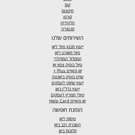
קוס
מיקונוס
קורפו
חלקידיקי
סנטוריני
השירותים שלנו
ייעוץ תכנון טיול ליוון
טיול מאורגן ליוון
המסלול המודולרי
טיול בוטיק צפון יוון
יוון והאיים
Plus +
שייט בוטיק ביאכטה
ייעוץ שיווקי לעסקים
ייעוץ נדל"ן ביוון
טיולי תמריץ לעסקים
יוון והאיים Help Card
הזמנת חופשה
טיסות ליוון
השכרת רכב ביוון
מלונות ביוון