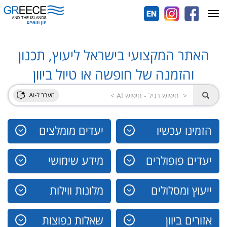
Toggle
navigation
האתר המקצועי בישראל ליעוץ, תכנון
והזמנה של חופשה או טיול ביוון
הזמינו עכשיו
יעדים מומלצים
יעדים פופולרים
מידע שימושי
ייעוץ ומסלולים
מלונות ווילות
אזורים ביוון
שאלות נפוצות