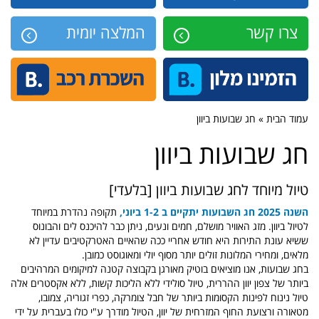
צרו קשר
המלצה יומית
עמוד הבית » חג שבועות ביוון
חג שבועות ביוון
טיול מיוחד לחג שבועות ביוון [בלעדי]
השנה 2025 חג השבועות יתקיים ב 1-2 ביוני,
תקופה נהדרת במיוחד
לטיול ביוון. מזג האוויר מושלם, חמים ונעים, ניתן כבר להיכנס לים והבונוס
ששיא עונת התירות היא חודש אחריי ככה שהאיים האטרקטיבים עדיין לא
מלאים, ומחירי המלונות זולים יותר מסוף יולי ומאוגוסט כמובן.
בחג שבועות, אנו מוציאים בוטיק מאורגן בקבוצה קטנה למיקומים המרהיבים
ביותר של צפון יוון ההררית, טיול סולידי ללא הליכות קשות, ללא אקסטרים אלה
טיול נינוח לפינות הקסומות ביותר של חבל צומרקה, כפרי זגוריה, צמובו,
מטאורה ורצועת החוף המזרחית של יוון, הטיול מודרך ע"י כולו בעברית על ידי