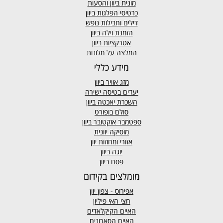
מונית ביוון
והסעות
כרטיסי הפלגות ביוון
דילים וחבילות נופש
הזמנת וילה ביוון
אטרקציות ביוון
המלצה על מלונות
מידע כללי
מזג אוויר
ביוון
יעדים בטיסה ישירה
השכרת יאכטה ביוון
סולם בופורט
ספטמבר אוקטובר ביוון
מוסיקה יוונית
אזורי ומחוזות יוון
יוגה ביוון
פסח ביוון
מומלצים בקידום
אפירוס
- צפון יוון
חצי האי פיליון
האיים הקיקלאדים
האיים הסארונים