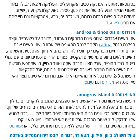
בסימטאות אתונה העתיקה סביב האקרופוליס והפלאקה ולצאת לבילוי באחד
מאזורי הבילוי המעולים של אתונה כגון, פסירי, גאזי, קולונאקי ועוד, שילוב
מעולה של חופשה ברמה גבוהה, משולבת ים, טבע, אטרקציות וגם חיי לילה
אם תרצו
ראו עוד
אנדרוס וטינוס andros & tinos
שני האיים אנדרוס וטינוס אינם מרוחקים מאתונה, מדובר על כשעתיים וקצת
הפלגה מנמל
rafina
הקרוב לנמל התעופה של אתונה, שני האיים אינם
יעדים תיירותיים מובהקים לכן תוכלו להרגיש בהם את יוון האוטנטית והשקטה,
האיים מלאים בחופים מקסימים ושקטים, כפרים הרריים וכפרים יווניים עם נמלי
דייגים לצד החופים, אוכל מצוין והרבה שקט ואוויר מצויין, מי שמחפש חופשה
יוונית באיים פחות מוכרים באווירה מינימליסטית ונינוחה, יוכל לחלק את
חופשתו, 2-3 ימים בכל אחד מהאיים הללו, אגב מדרום לאי טינוס מצוי האי
מיקונוס, ראו
אנדרוס
וגם
טינוס
האי אמורגוס amogros island
חופשה באי אמורגוס היא לאנשים מאד ספצפים, שמכנים להקריב יום בהלוך
ויום בחזור בהפלגות על מנת להגיע לאחד האיים הכי מיוחדים ונדירים של יוון,
אמורגוס נחשב בפי יוונים רבים האי המיוחד והיפה ביותר של יוון, ,בכדי להגיע
אליו תזדקקו ל 7 שעות הפלגה אבל תגיעו לאי שבחודש מאי הוא שקט
במיוחד, מקסים במיוחד ויוון של ממש ללא גינונים תירותיים כלל, ראו
אמורגוס
טיול משולב ביוון, פיליון, מטאורה, זגוריה, קסטוריה והמפלים באדסה.