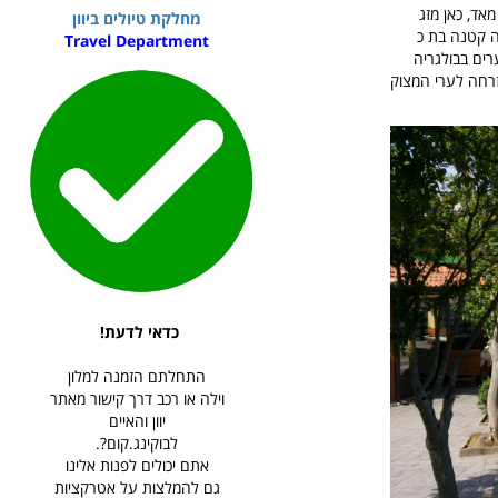
מאד, כאן מזג
מחלקת טיולים ביוון
ונית מקסטוריה נמצאת פלורינה florina, עיירה יפה קטנה בת כ
Travel Department
ערים בבולגריה
זרחה לערי המצוק
כדאי לדעת!
התחלתם הזמנה למלון
וילה או רכב דרך קישור מאתר
יוון והאיים
לבוקינג.קום?.
אתם יכולים לפנות אלינו
גם להמלצות על אטרקציות