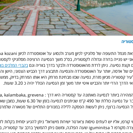
טוריה
אני יש פנייה ברורה וגדולה לקסטוריה, בס"כ משך הנסיעה הרציפה מסלוניקי לקסטו
בקברי המלכים בוו
ם של אדסה, יוותר על האוטוסטרדה והנסיעה תתבצע דרך הכביש הצפוני, הישן והי
לעיר קסטוריה מכיוון מזרח, נסיעה שכזו מבחינת מרחק היא אותו המרחק בדיוק, ממש
רך הררי יותר והכביש איטי יותר משך זמן הנסיעה הכולל יהיה כ 3.20 שעות.
- הדרך המהירה ביותר לנסיעה מאתונה עד קסטוריה היא דרך : a
ועד קסטוריה, מדובר על נסיעה כוללת של 490 ק"מ שניתנים 
 הנסיעה ברצף, ניתן לעשות הפסקה ללילה במנזרים התלויים של מטאורה שלמרגל
 קורפו, אליו יש לעתים טיסות צ'ארטר ישירות מישראל' ניתן להגיע יסחית בקלות לק
להפליג הפלגה קצרה מקורפו ל iguminitsa שעה הפלגה, ומשם ניתן להמשיך ברכב עד קס