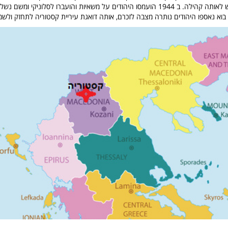
נשאר זכר של ממש לאותה קהילה. ב 1944 הועמסו היהודים על משאיות והועברו לסלוניקי ומש
וא נאספו היהודים נותרה מצבה לזכרם, אותה דואגת עיריית קסטוריה לתחזק ולשמו