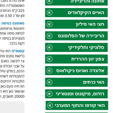
אחת כוללת מעבר בא
האוטוסטרדה החדיש
זמן של כ 3.50 שעות בנסיעה רציפה.
מאתונה בטיסה
-
לפחות טיסה אחת 
דקות בלבד.
קסטוריה
היא עיר 
גלישות צוקים וטי
הרכס, בחלקו טיילת
להתבודדות לשחיה ו
הזו חיה פעם באגם 
שנשאר כאן היא המ
20000 תושבים, ועוד כ 15000 סביבה.