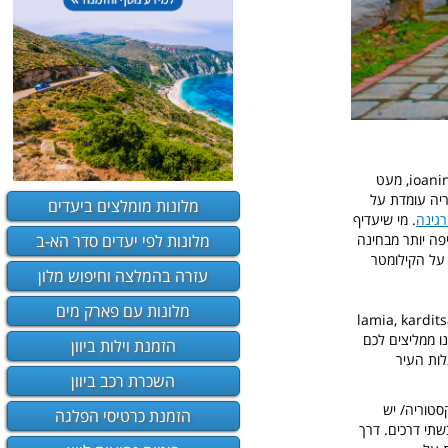
- יש לצאת מנמל התעופה של סלוניקי לכיוןן מערב ולנסוע על אוטוסטרדה לכיוון ioanina kozani, מעט
ריה עומדת על
מלונות מומלצים ביעדים
רגינה
. מי שיעדיף
מלונות לפי יעדים סדר הא-ב
פה יותר מבחינה
 על הקילומטר
עזרה בהמלצה וחיפוש מלון
מלונות עם פארק מים
lamia, karditsa, kalambaka, greven
לנסיעה בזמן של 6.30 שעות, כמובן שאנו ממליצים לכם
הזמנת וילות ביוון
ות העיר
השכרת רכב ביוון
סטוריה/ יש
הזמנת כרטיסי הפלגה
טוריה, בשתי דרכים. דרך