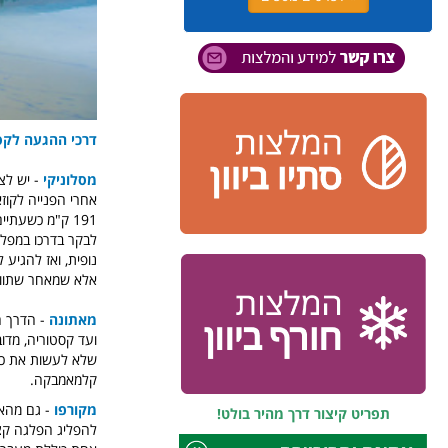
דרכי ההגעה לקס
מסלוניקי
אחרי הפנייה לקוז
191 ק"מ כשעתיים וקצת נסיעה. ניתן לרדת מהאוטוסטרדה ולבקר בדרך בווריה וגם
לבקר בדרכו במפלי
נופית, ואז להגיע 
אלא שמאחר שתוואי הד
מאתונה
שלא לעשות את כל
קלמאמבקה.
מקורפו
- גם מהאי
תפריט קיצור דרך מהיר בולט!