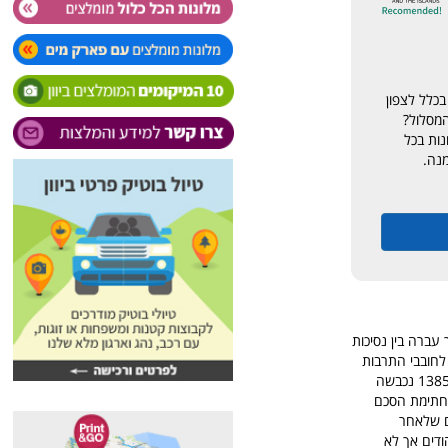
בכלל לצפון
המסלול?
נות בכל
מנה.
עברה בין נסיכות
ת מוקד התעניינות לחובבי התרבות
ביזאנטית הפוקדים את האתרים הללו, הממוקמים ברחובות הצרים, המפותלים והתלולים בעיר. בשנת 1385 נכבשה
 שנים רבות. העיר הוחזרה לשלטון יוון רק בשנת 1913 לאחר חתימת הסכם
ם שלאחר
אותה מלחמה בין הקומוניסטים לבין המלוכנים. בעיר קסטוריה חיו קרוב ל 1000 יהודים אך לא