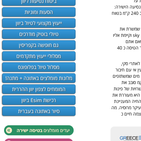
ביטוח נסיעות ליוון
ת על
נסיעה הישירה:
הסעות ומוניות
225 ק"מ הניתנים לביצוע ב 2.30 שעות, או הנסיעה דרך כפרי זגוריה וקוניצה [ דרך נופית מרהיבה], כ 240 ק"מ בטווח
ייעוץ מקצועי לטיול ביוון
י שמשרת את
טיולי בוטיק מודרכים
kastoria, kozani והסביבה הקרובה. לנמל תעופה זה מופעלות טיסות של חברת התעופה sky express וקיימת אליו
שאם אתם
גם חופשה בקפריסין
מעוניינים בטיסה לקסטוריה, רצוי לפנות למוקד שרות הלקוחות להזמנת כרטיס מוקדם ככל שניתן. משך הטיסה כ 40
מסלולי ייעוץ מתקדמים
לאתרי סקי,
מסלול טיול בפלופונס
ן אי עם חיבור
ם, צבי מים שמשתזפים
מלונות מומלצים באתונה + מתנה!
ת ושאר עופות מים. זהו אגם פסטוראלי וחי מאד, הקופא בעונת החורף. כביש באורך 9 קמ סובב את
המומחים לצפון יוון ההררית
רויות של פינות
ו היא מעוררת את
רכישת Esim ביוון
ם קרויה העיר... כן החיה המעניינת
עיקר מרוסיה. מה
סיור באתונה בעברית
צמה חיים כ