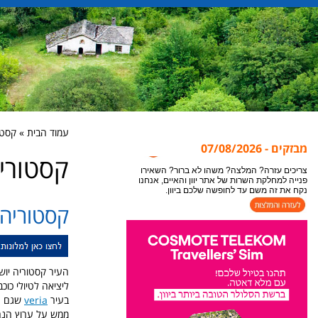
עמוד הבית » קסטוריה ia
מבזקים - 07/08/2026
קסטוריה toria
אתר יוון והאיים מתעדכן במידע חדש כל הזמן, לקבלת
המידע העדכני ביותר לעמוד בו אתם נמצאים או
צופים, מומלץ לבצע ריפרש לעמוד "רענון".
קסטוריה astoria
צריכים עזרה? המלצה? משהו לא ברור? השאירו
פנייה למחלקת השרות של אתר יוון והאיים, אנחנו
נקח את זה משם עד לחופשה שלכם ביוון.
העיר
קסטוריה יוש
ליציאה לטיולי כוכ
בעיר
veria
שגם ה
ממש על ערוץ הנחל