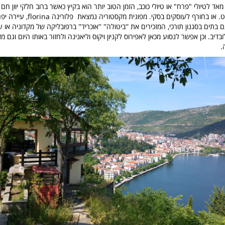
ד לטיולי "פרח" או טיולי כוכב, הזמן הטוב יותר הוא בקיץ כאשר ברוב חלקי יוון חם 
האויר נעים בהחלט. או בחורף לעוסקים בסקי. מפ
המזכירים את ''ביטולה'' ''אוכריד'' ברפובליקה של מקדוניה או 
בדיב. וכן אפשר לנסוע מכאן לאפירוס לקניון ויקוס וליאנינה ולחזור
באותו היום וגם מ
.