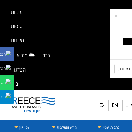
מוניות
|
×
טיסות
|
מלונות
|
🌥️
|
רכב
מזג אוויר
|
ם אחרת
הפלגות
|
ביטוח
לום
EN
Eλ
כתבות ועניין
מידע והמלצות
צפון יוון