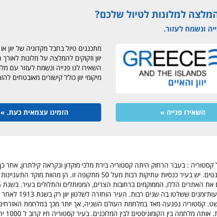
המלצה למלונות לטיול שלכם?
יה ונשמח לעזור.
מתכננים טיול בחבל מקדוניה של יוון או 
יוון וזקוקים להמלצה על מלונות לאורך 
השאירו לנו פנייה ונשמח לעזור עם מלו
מיקומי יוון כולל קישורים מאובטחים להז
השאירו פנייה »
הזמינו עצמאית כעת. »
קסטוריה : בעבר הרחוק היתה קסטוריה בירת מלכי מוקדון ונקראה קילתרון, אחר כך 
אפירוס לבין הביזאנטים. יש בעיר כנסיות עתיקות רבות מעל 50 מתקופה זו. הן מהוו
קסטוריה על ידי העות'ומנים ששלטו בה
רשט. קסטוריה נפגעה מאד במלחמת העולם השניה, אך יותר מכך במלחמת האזרחי
המלחמה העולמית. 