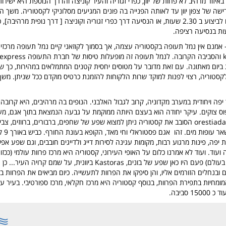
יזור מרהיב לא פחות של יוון, כפרי זגוריה והעיר קוניצה והדרך הנוספת היא ישירו
ה של צפון יוון עד לאותה הפנייה בה פונים המגיעים מסלוניקי לקסטוריה. משך ה
 אמנם אין נמל תעופה בקסטוריה עצמה, אך בסמוך לקוזאני קיים נמל תעופה מרכז
ביום מאתונה. עם זאת מדובר על מטוסים יחסית קטנים המתמלאים במהירות, כך 
יפה ויחודית במערב מקדוניה, קרוב לגבול האלבני. הנופים בה מרהיבים, היא קרובה 
פוס צוקים. עיקר יחודה הוא בעצם היותה ממוקמת על גבעה הנמצאת בתוך אגם, מעי
צר ליבשה. באגם orestiada הסובב את קסטוריה ניתן למצוא שפע של שחפים, ברבורים, ברווזי
על אבני הבזל
 יפה, פינות מרגוע רבות, מקומות עגינה לסירות דייג ולדייגים חובבים, וגם שפע אפש
עוד. ועוד לא אמרנו כלום על האופי העירוני, קסטוריה היא מרכז פרוות עולמי (ככז
התנגדות הירוקים בעולם) פעם היו כאן שפע של בונים, Kastoras ביוונית, על שמ
ובנחלים הזורמים אליו, והן סיפקו את הפרוות לתעשייה. כיום מביאים את הפרוות ב
ומחיות בתפירת הפרוות, בנוסף קסטוריה היא מרכז חקלאי, מרכז ספורטיבי. בעיר ע