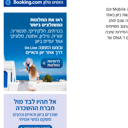
אנחנו מחפשים ספונסרים מתחום התיירות שיקבלו פרסום קבוע וממוקד בכל עמודי האתר גם בגרסת ה Mobile וגם
שות ביוון באתר
מה שגם ימתג
צוב מסויימים
תיירות שיצרו
איתנו קשר או הוצעו לנו מישראל ומיוון ופתוחים גם להצעת נוספת, לבחירת הספונסרים שהכי מתאימים ל DNA של