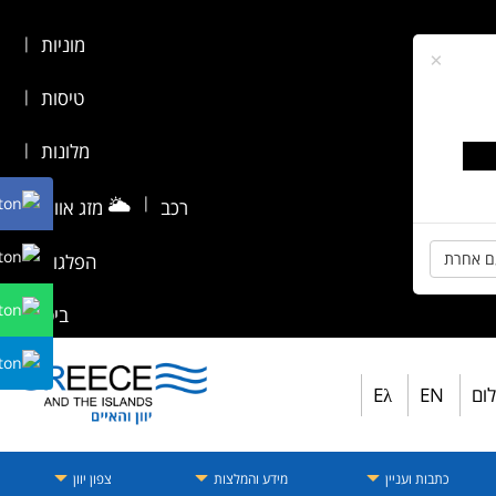
מוניות
|
×
טיסות
|
מלונות
|
🌥️
|
רכב
מזג אוויר
|
ם אחרת
הפלגות
|
ביטוח
לום
EN
Eλ
כתבות ועניין
מידע והמלצות
צפון יוון