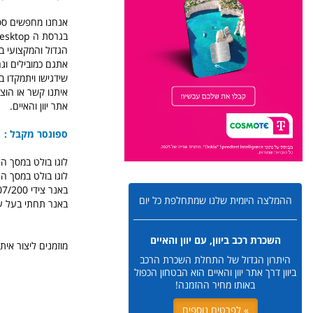
הגדול והמקצועי ב
אתגם כמובילים וגם
שידגישו ויתמקדו 
אתר יוון והאיים.
ספונסר מקבל :
לוגו בולט במסך ה Desktop הראשי בכל עמודי האתר
לוגו בולט במסך ה Mobile הראשי בכל העמודים באתר
באנר צידי 207/200 בכל עמודי האתר ב Desktop
ההמלצה היומית שלנו שמתחלפת כל יום
באנר תחתי בעל עמודי
השכרת רכב ביוון, עם יוון והאיים
מוזמנים ליצור אית
היתרון הגדול של התחלת השכרת הרכב
ביוון דרך אתר יוון והאיים הוא הבטחון הכפול
באותו מחיר ההזמנה!
» לפרטים נוספים