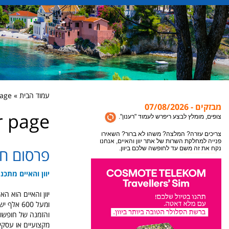
עמוד הבית » sponser page
מבזקים - 07/08/2026
r page
אתר יוון והאיים מתעדכן במידע חדש כל הזמן, לקבלת
המידע העדכני ביותר לעמוד בו אתם נמצאים או
צופים, מומלץ לבצע ריפרש לעמוד "רענון".
פרסום חס
צריכים עזרה? המלצה? משהו לא ברור? השאירו
פנייה למחלקת השרות של אתר יוון והאיים, אנחנו
נקח את זה משם עד לחופשה שלכם ביוון.
יוון והאיים מתכנ
ומעל 600
והזמנה של חופשות 
מקצועיים או עסקי