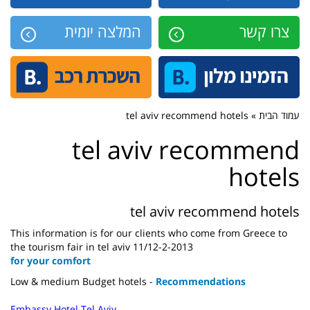
צרו קשר
המלצה יומית
עמוד הבית » tel aviv recommend hotels
tel aviv recommend
hotels
tel aviv recommend hotels
This information is
for our clients
who come
from
Greece to
the
tourism fair
in tel aviv 11/12-2-2013
for
your comfort
Low & medium
Budget hotels
-
Recommendations
Embassy Hotel Tel Aviv