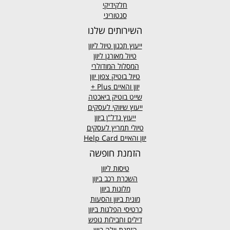
חלקידיקי
סנטוריני
השירותים שלנו
ייעוץ תכנון טיול ליוון
טיול מאורגן ליוון
המסלול המודולרי
טיול בוטיק צפון יוון
יוון והאיים
Plus +
שייט בוטיק ביאכטה
ייעוץ שיווקי לעסקים
ייעוץ נדל"ן ביוון
טיולי תמריץ לעסקים
יוון והאיים Help Card
הזמנת חופשה
טיסות ליוון
השכרת רכב ביוון
מלונות ביוון
מונית ביוון
והסעות
כרטיסי הפלגות ביוון
דילים וחבילות נופש
הזמנת וילה ביוון