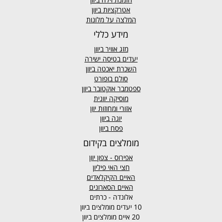
אטרקציות ביוון
המלצה על מלונות
מידע כללי
מזג אוויר
ביוון
יעדים בטיסה ישירה
השכרת יאכטה ביוון
סולם בופורט
ספטמבר אוקטובר ביוון
מוסיקה יוונית
אזורי ומחוזות יוון
יוגה ביוון
פסח ביוון
מומלצים בקידום
אפירוס
- צפון יוון
חצי האי פיליון
האיים הקיקלאדים
האיים הסארונים
אלונדה - כרתים
10 יעדים מומלצים ביוון
20 איים מומלצים ביוון