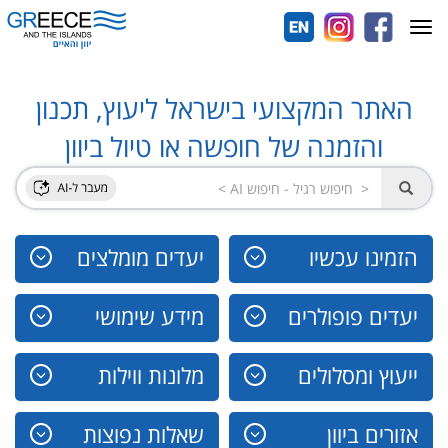
Toggle
navigation
האתר המקצועי בישראל ליעוץ, תכנון
והזמנה של חופשה או טיול ביוון
הזמינו עכשיו
יעדים מומלצים
יעדים פופולרים
מידע שימושי
ייעוץ ומסלולים
מלונות ווילות
אזורים ביוון
שאלות נפוצות