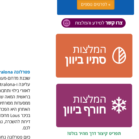
» לפרטים נוספים
פטרלונה
ralona
לאזורי בילוי ותחב
בראשית המאה שעב
ממסעדות מסורתיות 
האחרון היא הפכה 
דירות להשכרה, גם
לכם.
תפריט קיצור דרך מהיר בולט!