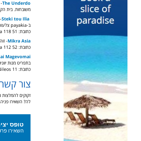
The Underdo
- 
משובחות. בית הקפ
Steki tou Ilia
-
ב-payakia צלעות טלה בגריל המוגשת לפי קילו, יחד עם עוד מנות בשריות מצוינות.
כתובת: Thessalonikis 7, Athina 118 51
Mikra Asia
- זו
כתובת: Moschonision και, Athina 112 52
ai Magevomai
בתפריט מנות יווני
כתובת: Nileos 11.
צור קשר
זקוקים להמלצות נ
לה? השאירו פניה 