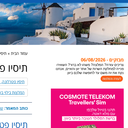
עמוד הבית » תיסי
מבזקים - 06/08/2026
תיסיו פ
אתר יוון והאיים מתעדכן במידע חדש כל הזמן, לקבלת
המידע העדכני ביותר לעמוד בו אתם נמצאים או
צופים, מומלץ לבצע ריפרש לעמוד "רענון".
תיסיו פטרלונה, 
צריכים עזרה? המלצה? משהו לא ברור? השאירו
פנייה למחלקת השרות של אתר יוון והאיים, אנחנו
המלצות בילוי בש
נקח את זה משם עד לחופשה שלכם ביוון.
כותב המאמר:
שי
תיסיו פט