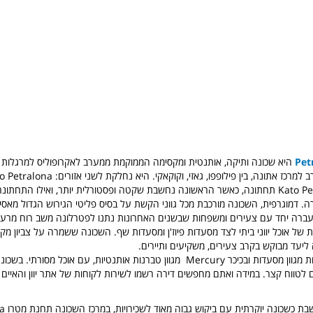
Pet
היא שכונה ותיקה, אותנטית ומקסימה הממוקמת ממערב לאקרופוליס למרגלות 
עליונה ו-Kato Petralona תחתונה, כאשר הראשונה נחשבת שקטה ופסטורלית יותר, ואילו התחת
ורה. דמוגרפית, השכונה מורכבת מכל גווני הקשת על בסיס פליטי הגירוש הגדול מא
רה יחד עם צעירים ומשפחות שבשנים האחרונות נתנו לפטרלונה משב רוח מרענן 
של אוכל יווני ביתי לצד מסעדות פיוז'ן ומסעדות שף. ה
שכונה ששמרה על צביון מקו
ליעד מבוקש בקרב צעירים, משקיעים ותיירים.
בכיכר Lous מרוכזות מגוון מסעדות ובכיכר Mercury מגוון טברנות אותנטיות, עם אוכל מסו
 לטווח קצר. במידה ואתם מחפשים דירה רשמו לשירות לקוחות של אתר יוון והאיים 