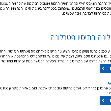
שיר לתחנת מונאסטיראקי ולמרכז העיר ותחנות אוטובוס רבות מה שהופך את השכונה 
אופניים צמוד לפסי הרכבת, מי שמסתובב בפטרלונה בשעות היום ייהנה מאווירה נינו
ות מסורתיות לצד בתי אוכל עכשויים.
ינה בתיסיו פטרלונה
מלון מקסים בדירוג 3 כוכבים נהנה ממיקום מרכזי ומציע נוף מרשים לאקרופוליס מטרסת הגג שלו. 
ם עם אינטרנט חינם, מיזוג, רצפת עץ ונופים של האקרופוליס, מהמרפסת או מהחלונ
דר רחצה מודרני עם מוצרי טיפוח. במלון, מסעדה המגישה מנות יצירתיות ומגוון של יינו
Ac
טופח שוכן ברחוק קטן ושקט במיקום טוב במרכז אתונה, ומציע ארוחת בוקר קונטיננט
ות.