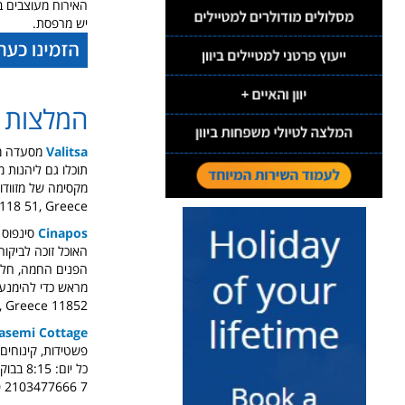
האירוח מעוצבים בס
יש מרפסת.
המלצות ב
Valitsa
מסעדה מק
תוכלו גם ליהנות 
מקסימה של מזוודו
118 51, Greece
Cinapos
סינפוס 
האוכל זוכה לביקור
הפנים החמה, חלק 
מראש כדי להימנע 
s, Greece 11852
asemi Cottage-
פשטידות, קינוחים,
כל יום: 8:15 בבוקר עד 1:00 לפנות בוקר
7 Iraklidon, Thiseio, Athens, GR 11851 +30 2103477666