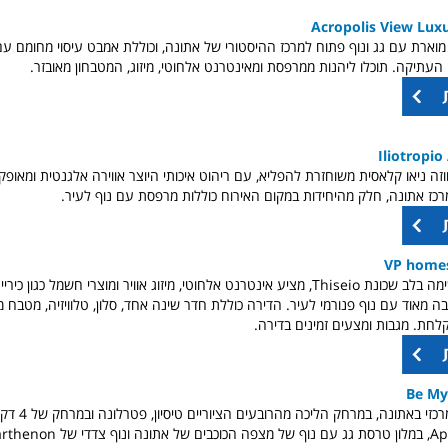
Acropolis View Lux
מוארת עם גג ונוף פתוח למרכז ההיסטורי של אתונה, וכוללת אמבט עיסוי מחומם עם 
עתיקה. תוכלו ליהנות ממרפסת ומאינטרנט אלחוטי, מיזוג, המטבחון מאובזר.
Iliotropio
זה ניאו קלאסית משוחזרת להפליא, עם ריהוט איכותי היוצר אווירה אלגנטית ומאופ
מרכז אתונה, חלק מהיחידות במקום האירוח כוללות מרפסת עם נוף לעיר.
פנטהאוז עוצר נשימה בלב שכונת Thiseio, מציע אינטרנט אלחוטי, מיזוג אוויר ומוצרי חשמל כג
 מאוד עם נוף פנורמי לעיר. הדירה כוללת חדר שינה אחד, סלון, טלוויזיה, מטבח מ
חת. מגבות ומצעים זמינים בדירה.
Be My
המלון וכן במיקום מר