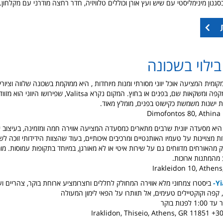
גנון מינימליסטי עם שיש ועץ אורן וכוללים טלוויזיה, חדר רחצה מודרני עם מקלחו
ילוי בשכונה
ומית המציעה אוכל יווני מסורתי ומנות מיוחדות , היא ממוקמת בשכונה שלווה וציורי
מקפה ומשקאות שם, בפנים או בחוץ.
המקום נקרא Valitsa, שפירושו היווני הוא
ת ישנות משמשת כקישוט בפנים,
מומלץ מאוד.
Dimofontos 80, Athina 
היא מסעדה יוונית שרבים מתארים כמסעדה המציעה אווירה חמה ומזמינה, בעיצוב יפה
ות מצויינות על טעמיו האותנטיים ומרכיבים איכותיים, בעוד שהצוות הידידותי זוכה 
מהאורחים מדווחים גם על שירות איטי או לא מאורגן, במיוחד בתקופות עמוסות. מומ
מהמתנות ארוכות.
Irakleidon 10, Athen
Yi
ביסטרו צמחוני מלא אווירה המחולק לחללים וחצרומציע ארוחת בוקר, צהריים ו
 קפה וקוקטיילים טעימים, אל תוותרו על הפאי לימון המעולה