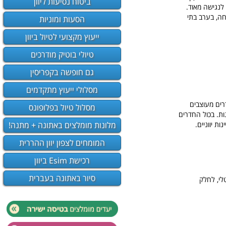
ביטוח נסיעות ליוון
לנגישה מאוד.
חה, בערב בתי
הסעות ומוניות
ייעוץ מקצועי לטיול ביוון
טיולי בוטיק מודרכים
גם חופשה בקפריסין
מסלולי ייעוץ מתקדמים
החדרים מעוצבים
מסלול טיול בפלופונס
ות. בכול החדרים
מלונות מומלצים באתונה + מתנה!
ת יווניים.
המומחים לצפון יוון ההררית
רכישת Esim ביוון
סיור באתונה בעברית
לי, לחלק