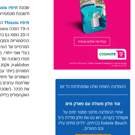
שכונת
תיסיו Thissio
ולשכונת מונסטירא
תיסיו Thissio
הו
ה-20 נוספו גם בתי מגורים בסגנון עממי יותר, חלקם על ידי פליטים יוונים מאסיה הקטנה. כיום
ההיסטוריות והמבו
המרכזיים של העיר,
בעלי אופי ייחודי. 
Iraklidon, אקמנטוס והמדרחוב Apostolou Pavlou (אפוסטולו פאבלו) המקיף את האקרופוליס,
המזוהים ביותר עם 
השמורים של תיסיו 
שולחנות ערוכים ב
ההמלצה היומית שלנו שמתחלפת כל יום
האקרופוליס בלילות
עוד מלון מעולה עם פארק מים
אחרי ההמלצה מלפני מספר ימים על
אקוולנד בקורפו, ראו גם את מלון פודלה ביץ'
fodele Beach בכרתים. ילדים מתים עליו
וגם ההורים..