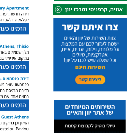
ury Apartment
דירה חדשה, יפה, 
לפלאקה ולאגורה ה
 Athens, Thisio
מלון שממוקם באחו
במיקום אידיאלי ב
דירת פנטהאוס VP homes
בדירה מרפסת רחבה
רחצה אחד עם מקל
 Guest Athens