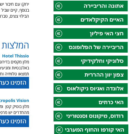
ירוק) עם חיבור י
בנוסף, קיים שביל 
הבילוי צצים, טברנ
המלצות ל
Hotel Thissio
באלגנטיות ומגיעי
תמצאו טלוויזיה וח
ropolis Vision
מלון בוטיק קטן ומ
מהחדרים יש מרפס