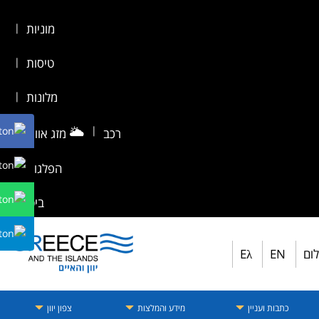
מוניות
|
טיסות
|
מלונות
|
🌥️
|
רכב
מזג אוויר
|
הפלגות
|
ביטוח
לום
EN
Eλ
כתבות ועניין
מידע והמלצות
צפון יוון