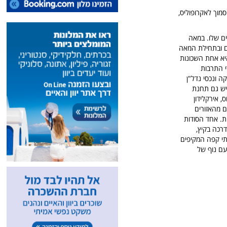
סמוך ל
אקרופוליס,
ים שלו.
במאה
שימים ובתחילת המאה
היא אחת השכונות
י התרבות
ה ונכסי נדל"ן
 יש גם תחנת
ת נילאוס, אירקלידון
מהאזורים
אחד הסודות
דרכה בקיץ,
תי קפה המקיפים
יאלי להקרנות סרטים עם נוף של