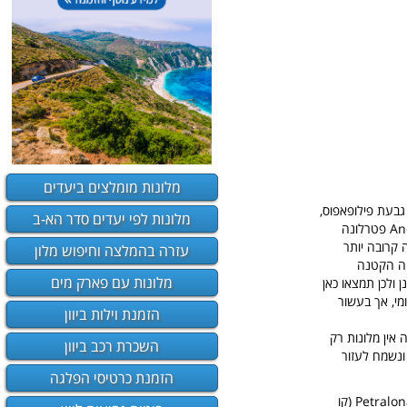
מלונות מומלצים ביעדים
גבעת פילופאפוס,
מלונות לפי יעדים סדר הא-ב
שוכנת מדרום-מערב למרכז אתונה, בין פילופפו, גאזי, וקוקאקי. היא נחלקת לשני אזורים: Ano Petralona פטרלונה
ונה קרובה יותר
עזרה בהמלצה וחיפוש מלון
סיה הקטנה
מלונות עם פארק מים
ולכן תמצאו כאן
מי, אך בעשור
הזמנת וילות ביוון
רתי. בשכונה אין מלונות רק
השכרת רכב ביוון
ונשמח לעזור
הזמנת כרטיסי הפלגה
כיום פטרלונה נחשבת כשכונה יוקרתית עם ביקוש גבוה מאוד לשכירויות, במרכז השכונה תחנת מטרו Petralona (קו