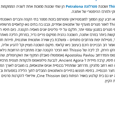
ושכונת
פטרלונה Petralona
הן שתי שכונות סמוכות אחת לשניה הממוקמות 
קי ולמרכז ההיסטורי של אתונה.
א רובע קטן הסמוך למונסטיראקי ומפורסם בזכות מספר בתי הקפה והברים האופנתי
ה-19 הפכה Thiseio לאזור מגורים מועדף של אתונאים אמידים, ונבנו בה בתים נאו-קלאסיים מר
תיסיו 
קשות ביותר במרכז אתונה, השכונה נהנית ממיקום פריים נדיר, במרחק הליכה מאתר
 מטיילות יפות ומרחבים פתוחים – ומשלבת בין אווירה אתונאית אותנטית, תיירות חזק
כאמור
רוב הבניינים הינם בעיצוב ניאו קלאסי. מיקום השכונה מצויין וקל להגיע אליה,
מטרו בשכונה של הקו הירוק. לב ליבה של Thissio הוא הכיכר הקטנה שבה מתחברים הרחובו
שהם 
תיסיו,
קרבה מיידית ל-Ancient Agora, לגבעת פילופאפוס ולנקודות תצפית מרכזיות.
הוא רחוב סלוניקי, מדרחוב שמתחיל בכנסיית אגיוס אתנאסיוס, בו מוצבים לאורך המ
חצר הכנסייה. בתיסיו תפגשו בתיירים והאתונאים המבלים לתוך הלילה במסעדות וב
את הכיכר. בשכונה יש גם בית קולנוע באוויר הפתוח בשם Cine Thission, איד
 הקיץ.