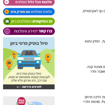
נוף לאקרופוליס,
קת, המלון נמצא
ון כיריים ומכונת קפה.
אובזר וחדר
כזי באתונה, במרחק הליכה מהרובעים הציוריים טיסיון, פטרלונה ובמרחק של 4 דקות הליכה מרחוב
Apostolou Pavlou, במלון טרסת גג עם נוף של מצפה הכוכבים של אתונה ונוף צדדי של Parthenon. סוויטות וחדרי