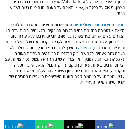
בתוך הפארק הלאומי של Valia Kalnta, ארץ הדובים החומים במערב יוון
מצפון. טיפוס על פסגת Flegga, הצופה על האגם יהווה סיום נאות לשבוע
מרתק.
מנזרי מטאורה והר האולימפוס
ההתיישבות הנזירית במטאורה החלה סביב
המאה 8 לספירה המנזרים בנויים בקצות המצוקים הקשיחים ובימים עברו היו
הנזירים עולים אליהם באמצעות חבל, סולם חבלים או נטו ללא עזרה. כיום,
רק 6 מתוך 22 המנזרים מיושבים ויכולים לקבל מבקרים. עם שילוב של טרקים
והמראות המדהימים,
מטאורה
תמשיך להוות בפני המבקר חוויה גדולה ולא
משנה כמה פעמים יבקר שם. ביקור בכנסייה הביזנטית העתיקה מאוד ב-
Kalambaka יגמול למבקר על הבחירה שלו.
הר האולימפוס
עטור צמרות עצי
המחט הרבים ביערות שעליו, ממוקם על קו הגבול הגיאוגרפי בין תסליה
ומקדוניה, והוא ההר הגבוה ביותר ביוון כאשר קצהו העליון נמצא בגובה של
2917 מטרים. על פי המיתולוגיה היוונית האולימפוס הוא מקום מגוריהם של
שנים עשר האלים העתיקים.