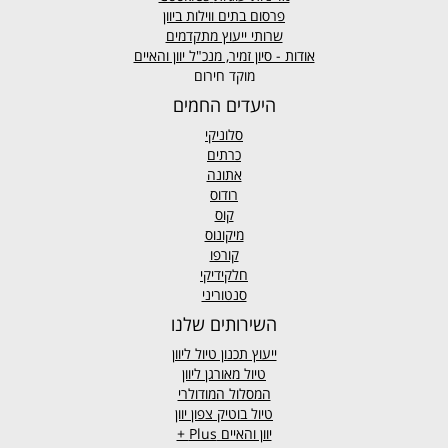
פרסום בתים ווילות ביוון
שרותי ייעוץ מתקדמים
אודות - סיון זמיר, מנכ"ל יוון והאיים
מוקד חירום
היעדים החמים
סלוניקי
כרתים
אתונה
רודוס
קוס
מיקונוס
קורפו
חלקידיקי
סנטוריני
השירותים שלנו
ייעוץ תכנון טיול ליוון
טיול מאורגן ליוון
המסלול המודולרי
טיול בוטיק צפון יוון
יוון והאיים
Plus +