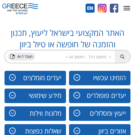
Toggle
navigation
האתר המקצועי בישראל ליעוץ, תכנון
והזמנה של חופשה או טיול ביוון
הזמינו עכשיו
יעדים מומלצים
יעדים פופולרים
מידע שימושי
ייעוץ ומסלולים
מלונות ווילות
אזורים ביוון
שאלות נפוצות