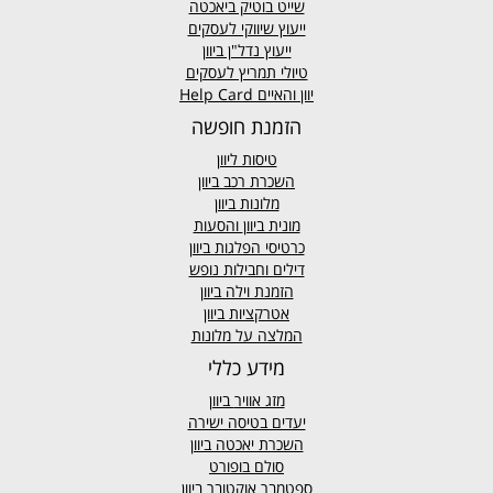
שייט בוטיק ביאכטה
ייעוץ שיווקי לעסקים
ייעוץ נדל"ן ביוון
טיולי תמריץ לעסקים
יוון והאיים Help Card
הזמנת חופשה
טיסות ליוון
השכרת רכב ביוון
מלונות ביוון
מונית ביוון
והסעות
כרטיסי הפלגות ביוון
דילים וחבילות נופש
הזמנת וילה ביוון
אטרקציות ביוון
המלצה על מלונות
מידע כללי
מזג אוויר
ביוון
יעדים בטיסה ישירה
השכרת יאכטה ביוון
סולם בופורט
ספטמבר אוקטובר ביוון