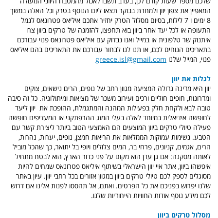
שלכם מספר שעות קודם לכן, בערב תשבו לאכול מהמטבח היווני המעולה
המאפיין את צפון יוון ולמחרת בבוקר תצאו ליום הנוסף בטרק וכל האלה במשך
8 ימים ו 7 לילות, בסיום מסלול הטרק יחזיר אתכם איליאס פטרונאס לנמל
התעופה או לכל יעד אחר ביוון בוא תחפצו, להזמנה של טרקים ביוון צרו
איתנוק שר טלפונית או במייל ואנו נבדוק עם איליאס פטרונאס פנוי עבורכם
בתאריכים הנוחים לכם, או תנו לנו לבחור עבורכם את התאריכים בהם איליאס
פנוי, המייל שלנו
greece.isl@gmail.com
לגלות את יוון
יוון היא מדינה גדולה המציעה מגוון רחב של נופים, הרים נישאים, צוקים
ומדרונות, חופים חוליים ורכים ועירוב משכר של מציאות ומיתולוגיה. כל זה סיבה
טובה לבא ולקחת חלק בפעילות המהנה והמתגמלת, ההופכת את יוון ליעד
לחופשה אידיאלית במיוחד לאלה בעלי המזג ההרפתקני או המעדיפים חופשה
פעילה טיולי טרקים ביוון המוצעים הם האמצעי הטוב ביותר ליצירת קשר עם
הטבע. נשימות עמוקות הממלאות את הריאות חמצן, נופים, יערות, נהרות,
הרים, אגמים, קניונים, פרחי בר, המים צלולים ויופי בל יתואר, כך שהכל מוביל
לאותה מסקנה: אם גן עדן הוא מקום על פני כדור הארץ, הוא לבטח מתחיל
איפשהו ביוון, אתר איי יוון הישראלי בשיתוף
איליאס פטרונאס שמחים להיות
מסוגלים לספק לכם טיולי טרקים ביוון במגוון אזורים בכל רחבי יוון. עיון באתר
שלנו יפרוש בפניכם את כל הפרטים. ואתם, אל תהססו לפנות אלינו אם דרוש
לכם מידע נוסף אודות החוויות הייחודיות שלנו.
מסלול טרקים ביוון