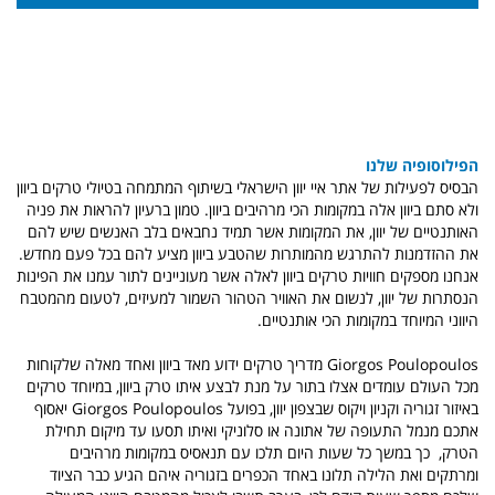
הפילוסופיה שלנו
הבסיס לפעילות של אתר איי יוון הישראלי בשיתוף המתמחה בטיולי טרקים ביוון
ולא סתם ביוון אלה במקומות הכי מרהיבים ביוון. טמון ברעיון להראות את פניה
האותנטיים של יוון, את המקומות אשר תמיד נחבאים בלב האנשים שיש להם
את ההזדמנות להתרגש מהמותרות שהטבע ביוון מציע להם בכל פעם מחדש.
אנחנו מספקים חוויות טרקים ביוון לאלה אשר מעוניינים לתור עמנו את הפינות
הנסתרות של יוון, לנשום את האוויר
הטהור השמור למעיזים, לטעום מהמטבח
היווני המיוחד במקומות הכי אותנטיים.
Giorgos Poulopoulos
מדריך טרקים ידוע מאד ביוון ואחד מאלה שלקוחות
מכל העולם עומדים אצלו בתור על מנת לבצע איתו טרק ביוון, במיוחד טרקים
באיזור זגוריה וקניון ויקוס שבצפון יוון, בפועל
Giorgos Poulopoulos
יאסוף
אתכם מנמל התעופה של אתונה או סלוניקי ואיתו תסעו עד מיקום תחילת
הטרק, כך במשך כל שעות היום תלכו עם תנאסיס במקומות מרהיבים
ומרתקים ואת הלילה תלונו באחד הכפרים בזגוריה איהם הגיע כבר הציוד