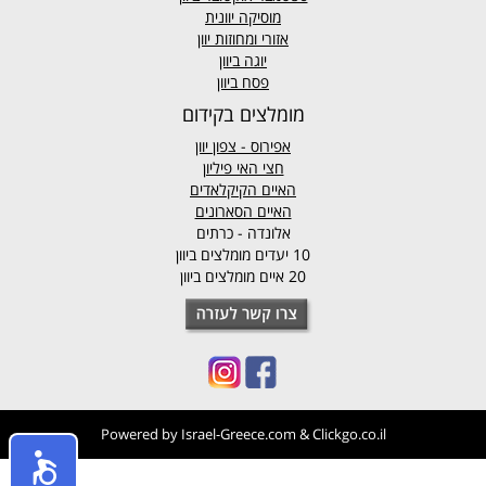
מוסיקה יוונית
אזורי ומחוזות יוון
יוגה ביוון
פסח ביוון
מומלצים בקידום
אפירוס
- צפון יוון
חצי האי פיליון
האיים הקיקלאדים
האיים הסארונים
אלונדה - כרתים
10 יעדים מומלצים ביוון
20 איים מומלצים ביוון
Powered by
Israel-Greece.com
&
Clickgo.co.il