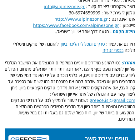
פעילות : כפרי זגוריה וחבל אפירוס
דואר אלקטרוני ליצירת קשר :
info@alpinezone.gr
טלפון ליצירת קשר : 30-6974659999
אתר אינטרנט :
http://www.alpinezone.gr
פייסבוק :
https://www.facebook.com/alpinezone.gr
מילת הקסם :
הגענו דרך אתר איי יוון בישראל..
ראו גם את עמוד:
טרקים ומסלולי הליכה ביוון
להזמנה של טרקים ומסלולי
הליכה
בכפרי זגוריה
אזהרה:
נסו להמנע ממדריכים יווניים מפוקפקים המנצלים את המשבר הכלכלי
של יוון לעשות מעט כסף מהצד, לאחרונה יותר ויותר ישראלים מתחום הטיולים
ליוון עובדים עם מדריכים יווניים, או בלתי מוכרים על ידי האיגוד המקצועי של
המדריכים ביוון או כאלה שלתת להם את כספכם זה כמו לשים את כספכם על
קרן הצבי, אם אתה זקוקים למידע אודות מדריכי טרקים מקצועיים ביוון, ניתן
ליצור קשר עם ההנהלה של אתר איי יוון הישראלי :
greece.isl@gmail.com
נשמח לעזור ולהמליץ לכם על מדריכי הטרקים
המומלצים והאמינים ביותר ביוון ועל מדריכי הטיולים הפרטיים המומלצים
והמקצועיים ביותר של יוון, רווח כפול שלכם גם בעלויות וגם במקצועיות
המדריכים.