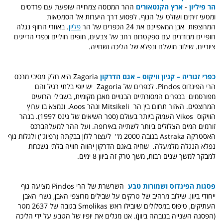
הר פיליון
-
ארץ הקנטאורים
ההר המכוסה צמחייה שופעת עם פרדסים
ומטעי זיתים ושולט על הנוף. לפסוע דרך היערות אל הסמטאות
המרוצפות אבן המאפיינם את 24 הכפרים של הר
פליון
. באזורי החוף נגלה
חופי ים מבודדים עם ספקטרום רחב של צבעים, חופים חוליים וכפרי הדייגים
ציוריים. שילוב מושלם ונפלא של הליכה ושחייה.
כפרי זגוריה – קניון וויקוס – אגם הדרקון
Zagoria היא חלק מסיבי מרכס
הרי הפינדוס Pindos. לכפרים של Zagoria יש יופי בלתי רגיל והם
מפורסמים בכפרים המסורתיים הבנויים מאבן מקומית, בשבילי הרועים
המרוצפים. האזור תחום בין הר Mitsikeli ונהר Aoos. ונמצא בו ערוץ
הוויקוס Vikos העמוק ביותר בעולם (ספר השיאים של גינס 1997). בנהר
זורמים המים הצלולים ביותר לשתייה באירופה. ועל ההר למעלהברכס
האסטרקה Astraka בגובה 2000 מ'' לעצור ללון בבקתה (רפיוג'') ולגלות נוף
נפלא הנגלה מלמעלה. שחיה באגם הדרקון יהווה חוויה בלתי נשכחת
למבקר למשך שנים רבות, משך טרק זה ביוון 8 ימים.
פסגות הפינדוס ושמורות טבע
השרשרת של הרי Pindos מציעה נוף
ייחודי ביוון. שילוב מרהיב של טרקים על שבילים מרוצפי האבן, גשרי האבן
העתיקים, טיפוס במסלולים שיובילו ראש Smolikas
בגובה של 2637 מטר
(הפסגה השנייה בגובהה ביוון). אנו מגלים את יופיו של הטבע על ידי הליכה