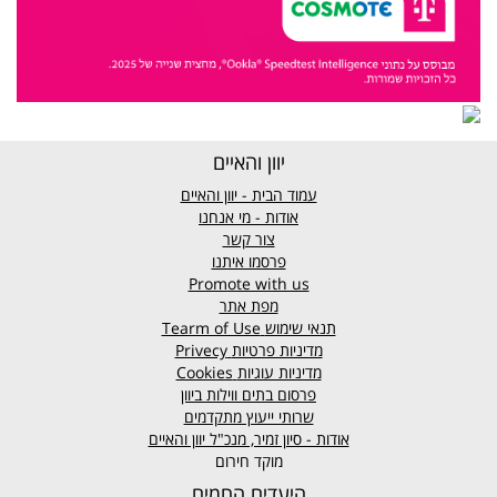
יוון והאיים
עמוד הבית - יוון והאיים
אודות - מי אנחנו
צור קשר
פרסמו איתנו
Promote with us
מפת אתר
תנאי שימוש
Tearm of Use
מדיניות פרטיות
Privecy
מדיניות עוגיות
Cookies
פרסום בתים ווילות ביוון
שרותי ייעוץ מתקדמים
אודות - סיון זמיר, מנכ"ל יוון והאיים
מוקד חירום
היעדים החמים