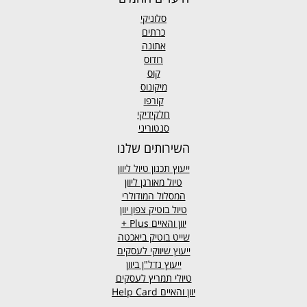
סלוניקי
כרתים
אתונה
רודוס
קוס
מיקונוס
קורפו
חלקידיקי
סנטוריני
השירותים שלנו
ייעוץ תכנון טיול ליוון
טיול מאורגן ליוון
המסלול המודולרי
טיול בוטיק צפון יוון
יוון והאיים
Plus +
שייט בוטיק ביאכטה
ייעוץ שיווקי לעסקים
ייעוץ נדל"ן ביוון
טיולי תמריץ לעסקים
יוון והאיים Help Card