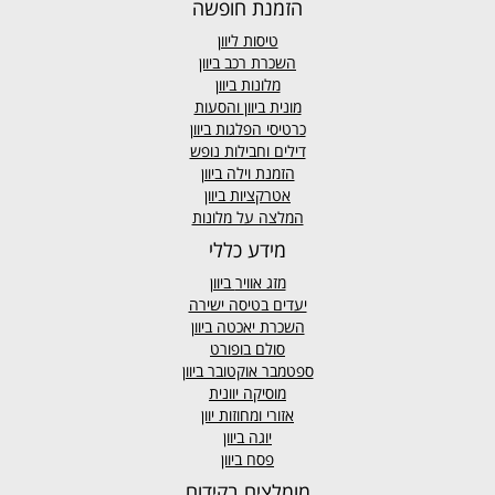
הזמנת חופשה
טיסות ליוון
השכרת רכב ביוון
מלונות ביוון
מונית ביוון
והסעות
כרטיסי הפלגות ביוון
דילים וחבילות נופש
הזמנת וילה ביוון
אטרקציות ביוון
המלצה על מלונות
מידע כללי
מזג אוויר
ביוון
יעדים בטיסה ישירה
השכרת יאכטה ביוון
סולם בופורט
ספטמבר אוקטובר ביוון
מוסיקה יוונית
אזורי ומחוזות יוון
יוגה ביוון
פסח ביוון
מומלצים בקידום