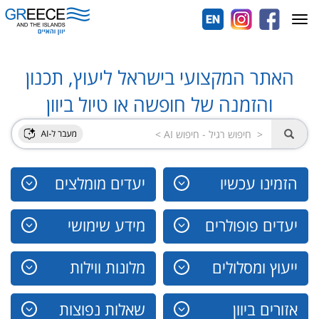
Toggle
navigation
האתר המקצועי בישראל ליעוץ, תכנון
והזמנה של חופשה או טיול ביוון
הזמינו עכשיו
יעדים מומלצים
יעדים פופולרים
מידע שימושי
ייעוץ ומסלולים
מלונות ווילות
אזורים ביוון
שאלות נפוצות