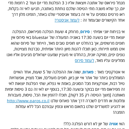
מנמל פיראוס של אתונה ויוצאות אליו כ 3 הפלגות מדי יום ועוד 2 רחפות מדי
יום, כך שלא משנה מתי הטיסה שלכם נוחתת באתונה, תגיעו לאי זה בקלות,
ראו פרטים נוספים על אי זה בעמוד אגיסטרי שלנו באתר, הזמינו מלון דרך
אחד הקישורים שבעמוד זה :
לעמוד אגיסטרי!
אי בניחוח יווני אמיתי :
סירוס
, מרוחק 4 שעות הפלגה מפיראוס, ההפלגה
יוצאת מדי יום בשעה 17:30 באוניה המעולה של bluestar באי סירוס אין
חופים מרשימים, אך בהחלט יש חופים טובים מאד, הייחוד של סירוס שהוא
אינו ממש תיירותי, כאן תוכלו להנות מיוון היותר אמיתית, טברנות מצויינות,
נופים יפים, מוזיקה יוונית, בהחלט אי מעניין שמעט ישראלים מגיעים אליו ואנו
ממליצים עליו מאד,
לעמוד סירוס
אי אטרקטיבי מאד :
פארוס
, שווה את ההפלגה של 5 שעות, אחד האיים
המומלצים ביותר של אתר איי יוון ביוון, חופים מעולים!, אוכל מצויין, אפשרויות
טיול רבות, אטרקציות מכל הסוגים, באמת אי נפלא, שתי הפלגות יוצאות לאי
זה מפיראוס מדי יום בבוקר ובשעה 17:30, בנוסף יש לאי זה גם 3 טיסות יומיות
מאותנה [משך הטיסה רק 35 דקות], תוכלו להזמין את הכל, טיסות, מעבורות
ומלונות או חדרים לשכרה דרך אתר פארוס שלנו
http://www.paros.co.il
או להגיע למשרדים שלנו בתאום מראש ונזמין עבורכם הכל ללא עמלות
הזמנה!
האי
אוויה
של יוון לא דורש הפלגה כלל!