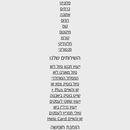
סלוניקי
כרתים
אתונה
רודוס
קוס
מיקונוס
קורפו
חלקידיקי
סנטוריני
השירותים שלנו
ייעוץ תכנון טיול ליוון
טיול מאורגן ליוון
המסלול המודולרי
טיול בוטיק צפון יוון
יוון והאיים
Plus +
שייט בוטיק ביאכטה
ייעוץ שיווקי לעסקים
ייעוץ נדל"ן ביוון
טיולי תמריץ לעסקים
יוון והאיים Help Card
הזמנת חופשה