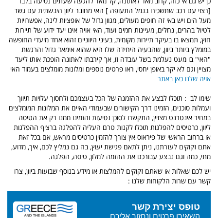
כן יש גם אי כזה, קרוב מאד לאתונה, קל מאד להגעה שעתים נסיעה בלבד
[רצוי עם רכב שתשכירו בנמל התעופה ] האי מחובר ליוון היבשתית עם גשר
מעל הים ויש באי זה חופים מעולים, מגוון גדול של אופציות לינה, אפשרויות
לטיול בהרים, נחלים, מעיינות חמים ועוד, האי אויה אינו יעד ידוע של תיירות
חוץ, תמצאו בו בעיקר תיירות מקומית, בעיני היווניים זהוא אחד מיעדי החופשה
במומלץ ביותר ביוון, שהבעיה היחידה שלו היא שהוא אימאד גדול והרגשת
"האי" בו מעט נעלמת בשל עובדה זו, אך קירבתו לאתונה הופכת אותו ליעד
מצויין וגם לא יקר באופן יחסי, ראו פרטים נוספים ומלונות מומלצים בעמוד האי
אויה שלנו כאן באתר
שימו לב : תוכלו לבצע את ההזמנה של הכל בעצמכם ולחסוך עלויות תיווך
ועמלות סוכנים, הזמינו דרך הקישורים שבעמודי האיים את המלונות המומלצים
במחיר אינטרנט מצויין, התקשרו לסוכן נסיעות והזמינו ממנו רק את הטיסה
ליוון, כרטיסים להפלגות תוכלו לקנות טרם העליה להפלגה ברציף ההפלגות
או ברחוב הראשי של פיראוס אין צורך להזמין כרטיסים מראש, אם בכל זאת
אתם זקוקים לעזרתנו, ניתן לתאם פגישת יעוץ, בה גם נמליץ לכם, איך, מדוע,
מתי, כמה וגם נבצע עבורכם את ההזמה למלון, טיסה, הפלגה.
יש לכם שאלות או שאתם זקוקים להמלצות או מידע בנוסף שבועות ביוון, צרו
קשר עם שרות הלקוחות שלנו :