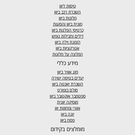
טיסות ליוון
השכרת רכב ביוון
מלונות ביוון
מונית ביוון
והסעות
כרטיסי הפלגות ביוון
דילים וחבילות נופש
הזמנת וילה ביוון
אטרקציות ביוון
המלצה על מלונות
מידע כללי
מזג אוויר
ביוון
יעדים בטיסה ישירה
השכרת יאכטה ביוון
סולם בופורט
ספטמבר אוקטובר ביוון
מוסיקה יוונית
אזורי ומחוזות יוון
יוגה ביוון
פסח ביוון
מומלצים בקידום