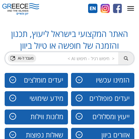
Toggle
navigation
האתר המקצועי בישראל ליעוץ, תכנון
והזמנה של חופשה או טיול ביוון
הזמינו עכשיו
יעדים מומלצים
יעדים פופולרים
מידע שימושי
ייעוץ ומסלולים
מלונות ווילות
אזורים ביוון
שאלות נפוצות