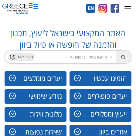
Toggle
navigation
האתר המקצועי בישראל ליעוץ, תכנון
והזמנה של חופשה או טיול ביוון
הזמינו עכשיו
יעדים מומלצים
יעדים פופולרים
מידע שימושי
ייעוץ ומסלולים
מלונות ווילות
אזורים ביוון
שאלות נפוצות