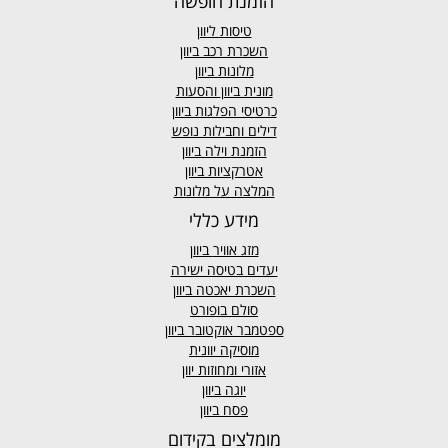
הזמנת חופשה
טיסות ליוון
השכרת רכב ביוון
מלונות ביוון
מונית ביוון
והסעות
כרטיסי הפלגות ביוון
דילים וחבילות נופש
הזמנת וילה ביוון
אטרקציות ביוון
המלצה על מלונות
מידע כללי
מזג אוויר
ביוון
יעדים בטיסה ישירה
השכרת יאכטה ביוון
סולם בופורט
ספטמבר אוקטובר ביוון
מוסיקה יוונית
אזורי ומחוזות יוון
יוגה ביוון
פסח ביוון
מומלצים בקידום