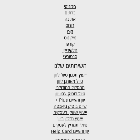
סלוניקי
כרתים
אתונה
רודוס
קוס
מיקונוס
קורפו
חלקידיקי
סנטוריני
השירותים שלנו
ייעוץ תכנון טיול ליוון
טיול מאורגן ליוון
המסלול המודולרי
טיול בוטיק צפון יוון
יוון והאיים
Plus +
שייט בוטיק ביאכטה
ייעוץ שיווקי לעסקים
ייעוץ נדל"ן ביוון
טיולי תמריץ לעסקים
יוון והאיים Help Card