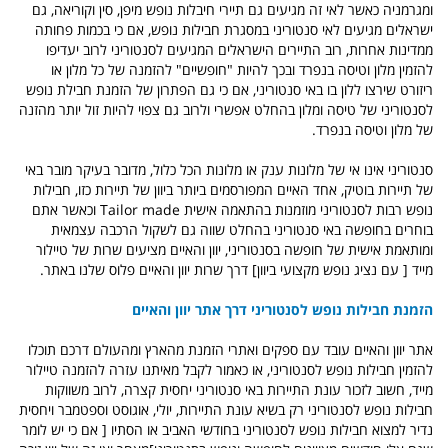
ומגרמניה כאשר לאי זה מגיעים גם תיירי חיבלות נופש מיפן, סין וקוריאה, גם
ישראלים מגיעים לאי סנטוריני במסגרת חבילות נופש, אם כי בכמות פחותה
ממדינות אחרות, רוב התיירים הישראלים המגיעים לסנטוריני לרוב יעדיפו
להזמין מלון וטיסה בנפרד ובכך להיות "חופשיים" להזמנה של כל מלון או
ריזורט שירצו ללון בו באי סנטוריני, אם כי גם הפתרון של הזמנת חבילת נופש
לסנטוריני של טיסה ומלון בהחלט אפשרי ולרוב גם צפוי להיות זול יותר מהזנה
של מלון וטיסה בנפרד.
סנטוריני אינו אי של מלונות ענק או מלונות הכל כלול, מדובר בעיקר מובר באי
של תיירות בוטיק, אחד האיים המפורסמים ביותר ביוון של תיירות כזו, חבילות
נופש רבות לסנטוריני מוזמנות בהתאמה אישית Tailor made וכאשר אתם
בוחרים בחופשה באי סנטוריני בהחלט שווה גם לשקול הרכבה עצמאית
ומותאמת אישית של חופשה בסנטוריני, יוון והאיים מציעים שרות של טיילור
מייד [ עם נציג נופש מקצועי ביוון] דרך שרות יוון והאיים פלוס שלנו באתר.
הזמנת חבילות נופש לסנטוריני דרך אתר יוון והאיים
אתר יוון והאיים עובד עם ספקים ואתרי הזמנת מהארץ ומהעולם דרכם תוכלו
להזמין חבילות נופש לסנטוריני, או כאמור לקבל מאיתנו עזרה להזמנה טיילור
מייד, חשוב לזכור עונת התיירות באי סנטוריני יחסית קצרה, לרוב משווקות
חבילות נופש לסנטוריני רק בשיא עונת התיירות, יולי, אוגוסט וספטמבר ויחסית
נדיר למצוא חבילות נופש לסנטוריני בחודשי האביב או הסתיו [ אם כי יש לומר