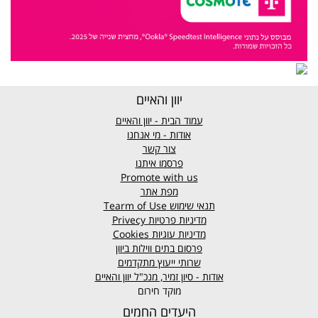
יוון והאיים
עמוד הבית - יוון והאיים
אודות - מי אנחנו
צור קשר
פרסמו איתנו
Promote with us
מפת אתר
תנאי שימוש
Tearm of Use
מדיניות פרטיות
Privecy
מדיניות עוגיות
Cookies
פרסום בתים ווילות ביוון
שרותי ייעוץ מתקדמים
אודות - סיון זמיר, מנכ"ל יוון והאיים
מוקד חירום
היעדים החמים