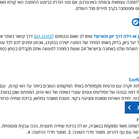
להזמנה עצמאית ובטוחה באינטרנט, אם פנוי הזדרזו בביצוע ההזמנה האי קורפו מאד 
וסט וספטמבר בקרב תיירים מכל העולם.
או וילה דרך יוון והאיים?
שימו לב שאם נכנסתם
לבוקינג.קום
דרך קישור באתר יוון
כל יעד ביוון, בדיוק באותו המחיר של הזמנה ישירה בבוקינג, אנחנו זמינים לכם לכל עז
ישראל 24 שעות ביממה! למעשה אתם מקבלים בטחון כפול באותו המחיר,
Corf
ות יוקרה עם פרטיות מקסימלית באחד המיקומים הטובים ביותר על האי קורפו,
עם ג
 רמה גבוהה של פסיליטיס ונופים עוצרי נשימה של האי והים, המתחם
שוכן בבארב
F
רשימה מאוד ממוקמת בגאוביה, יש לה בריכת שחייה חיצונית, גינה ענקית ומטופחת. 
נוף להרים. מספר חדרי השינה: 5. מספר חדרי הרחצה: 4.
.