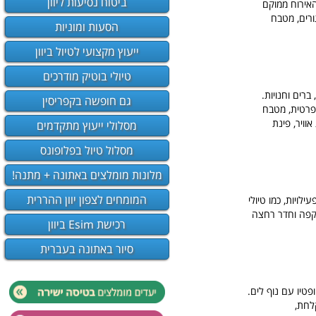
ביטוח נסיעות ליוון
האירוח ממוקם
ורים, מטבח
הסעות ומוניות
ייעוץ מקצועי לטיול ביוון
טיולי בוטיק מודרכים
עדות, ברים וחנויות.
גם חופשה בקפריסין
ס. בוילה יש בריכה פרטית, מטבח
צה: 2. הווילה כוללת מיזוג אוויר, פינת
מסלולי ייעוץ מתקדמים
מסלול טיול בפלופונס
מלונות מומלצים באתונה + מתנה!
המומחים לצפון יוון ההררית
ילויות, כמו טיולי
ת קפה וחדר רחצה
רכישת Esim ביוון
סיור באתונה בעברית
ואו ופטיו עם נוף לים.
ם מקלחת,