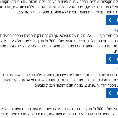
ינה מקסימה וענקית, בריכת שחייה חיצונית בעונה, גינה וטרסה עם נוף לים. מקום 
מ אחד מחוף גליקו, ויש בו הסעות ללא תשלום. הווילה כוללת מיזוג אוויר, חדר מג
דר רחצה עם מקלחת ומוצרי טיפוח ללא תשלום. מספר חדרי השינה: 2.
P
וילה נהדרת, ממוקמת מעל חוף Arillas. מיקום שקט ופרטי, אך רק כמה דקות הליכה ממספר מס
בוילה חצר ירוקה וגדולה ונוף פתוח לים, נמצאת במרחק של כ-700 מ' מחוף ארילא
מאובזר במלואו וטרסה עם נוף לים. מספר חדרי השינה: 3. מספר חדרי הרח
ה.
 בריכת שחיה,ג׳קוזי ונוף פתוח לים באיפסוס, חוויה. הווילה ממוקמת באזור עם מגוון פע
לינג. הווילה כוללת מיזוג אוויר, חדר מגורים, מטבח מאובזר במלואו עם מקרר ומכונ
ה: 2. בווילה תוכלו למצוא מגבות ומצעים.
הוילה נמצאת במרחק של כ-300 מ' מחוף ברבטי, ויש בהבריכה חיצונית פרטית, מטבח מאובזר במל
מספר חדרי השינה: 2. מספר חדרי הרחצה: 3. בווילה יש מיזוג אוויר, מכונת כביסה וחדר רחצה ע