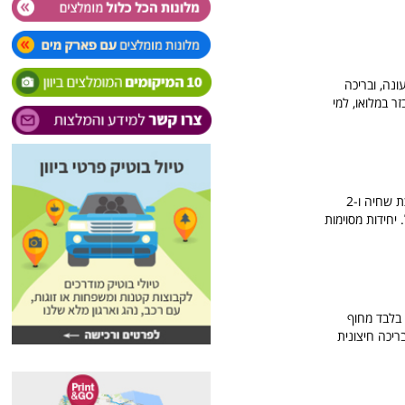
ונה, ובריכה
זר במלואו, למי
מתחם וילות מפרץ גאיו בקורפו ממוקמות במפרץ גוביה (Gouvia Bay), מוקף בעצי דקל וזית, וכולל בריכת שחיה ו-2
 יחידות מסוימות
'ורי שוכן בין גנים יפיפיים המשתרעים על פני מספר דונמים, במרחק של 500 מ' בלבד מחוף
ריכה חיצונית