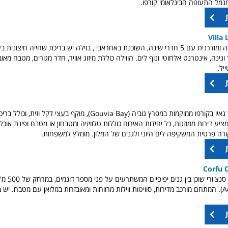
Villa
 עם 5 חדרי שינה, השוכנת
באחראבי ,
בוילה יש
בריכת שחייה חיצונית בע
וגינה, אינטרנט אלחוטי ונוף לים. הווילה כוללת מיזוג אוויר, חדר מגורים, מטבח מאוב
יל.
ציע דירות ממוזגות, כל יחידות האירוח כוללות טלוויזיה ומטבחון או מטבח ופינת אוכל.
רה פרטית המשקיפה לים היוני ולגנים של המלון. מומלץ למשפחות.
Corfu 
אתר הנופש קורפו סנצ
המתחם מורכב מדירות, סוויטות ווילות מרווחות ומאובזרות במלואן עם מטבח. יש ב