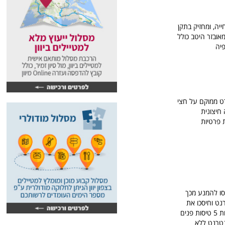
 כוכבים, ריזורט שופע הצמחייה, ומחזיק בתקן
 טניס , 4 מסעדות, מרכז הספא המאובזר היטב כולל
תרפיה
רט ממוקם על חצי
 ובבריכה חיצונית
ת פרטיות
נסו להמנע מכך
נט וחיסכו את
עמלות ההזמנה הגבוהות של סוכני הנסיעות, אם סוכני הנסיעות יעשו לכם יד קשה, דעו שקיימות לפחות 5 טיסות פנים
נטרנט ללא