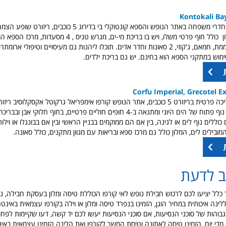
Kontokali Ba
אפשרות לסויטות וחדרי משפחה באתר הנופש והספא קונטוקלי בי בדירוג 5
איכות סביבה, המלון כולל חוף פרטי משלו, ויש בו בריכת מי-ים, מגרש
בריכה מקורה מחוממת, חמאם, ג'קוזי, 2 סאונות וחדר אדים. תוכלו ליהנות גם מעיסויים וטיפולי ארומ
שימוש במתקני הספא הוא בחינם. יש גם בריכת ילדים.
Corfu Imperial, Grecotel E
פרטית בריזורט 5 כוכבים,
אתר הנופש קורפו אימפריאל גרקוטל אקסקלוסיב ריזו
אי פרטי משלו עם נוף פתוח של הים היוני ומתגאה ב-4 חופים חוליים פרטיים, בחוף חלוקי אבן
כוללים נוף לים או לגינה, בין אם הם ממוקמים בבניין הראשי ובין אם בבונגלו או וילו
מובילים לים, המלון
כולל גם מרכז ספא ובריאות עם מגוון מתקנים, כולל סאונה.
ב לדעת
 כלל יציעו לכם לרכוש חבילת נופש לאי קורפו הכוללת טיסה ומלון בעסקת חבילה, 
נה איכותית במחיר הוגן, הזמינו בנפרד טיסה ומלון או וילה בקורפו עצמאית באינטר
 מדי יום, הזמינו טיסה לאתונה וטיסת המשך לקורפו ואת הלינה הזמינו עצמאית באי