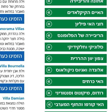
וילה מרווחת עם ג
במרחק של פחות מק"
מאובזר במלואו וח
anorama Villas
ישיבה, מכונת כביס
Villa Bournella
וילת אבן יחודית עם
הליכה, דיג ושנורק
עם מקלחת וג'קוזי. מספר חדרי השינ
Villa Damian