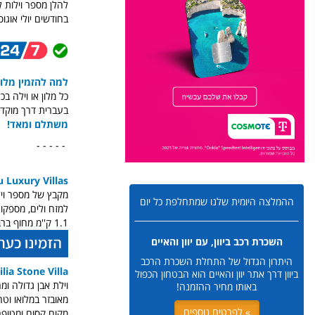
להלן מספר וילות 
בחודשים יולי אוג
למה להזמין מלון 
כל מלון או וילה ב
בעברית דרך מוקד השרות שלנו באתונה וב
משתלם ומאד!
- - - - -
u Luxury Villas
מקבץ של מספר ויל
ההמלצה היומית שלנו שמתחלפת כל יום
למזח ולים,
מספקות
1.1 ק''מ מחוף ברבטי. יחידת האירוח ממוזגת ומציעה ג'קוזי. מטבח מאובזר במלואו, בריכת שחייה פרטית לכל וילה.
השכרת רכב ביוון, עם יוון והאיים
היתרון הגדול של התחלת השכרת הרכב
ilia Stone Villa
ביוון דרך אתר יוון והאיים הוא הבטחון הכפול
וילת אבן גדולה ומ
באותו מחיר ההזמנה!
מאובזר במלואו וטרסה עם 
» לפרטים נוספים
מקום קסום ומטופח