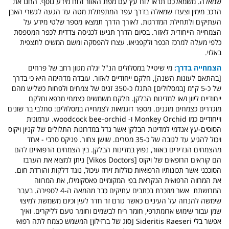
שמאלה. משמאלכם תראו לוח עץ עם מפת האזור ולוח מידע נוסף. החנו את
הרכב מימין וצעדו שמאלה בדרך עפר המתפתלת מטה עד הגעה לגשרי האבן
העתיקים ולתחילת המדרגות. לאורך הדרך תמצאו מספר שלטי מידע על
הצמחייה הייחודית לאזור. בסיום הדרך תגיעו לכניסה צדדית לכפר המטפסת
כלפי מעלה למרכז הכפר ולקפניאו. עצרו להפסקה ומשם המשיכו לתצפית
באלוי.
הצמחייה בדרך:
מי שיטייל במסלולים הנ"ל יגלה מגוון רחב של פרחים
[בהתאם לעונות השנה], חלקם ייחודיים לאזור. עובדה מדהימה היא כי בדרך
של כ-5 ק"מ [במסלולים] התגלו כ-350 זנים של צמחים ולפחות כשליש מהם
ייחודיים ליוון ו/או למדינות הבלקן. חלקם משמשים כצמחי מרפא וחלקם
מוגדרים כצמחים מוגנים. מספר דוגמאות לצמחייה במסלולים: סחלבי בר שונים
וייחודיים כמו Monkey Orchid ו- woodcock bee-orchid. ערמונית
הסוסים-עץ אנדמי למדינות הבלקן אשר גדל במדרונות התלולים של קניון ויקוס
ויכול להגיע עד לגובה של כ-35 מטרים. שושן צחור. פניקס סרבי - אחד
מהצמחים הנדירים באזור, נפוץ במדינות הבלקן. בין הצמחים הרפואיים להם
הם קוראים הרופאים של ויקוס [Vikos Doctors] ניתן למצוא את הערבז
הסוככני אשר תכונותיו הרפואיות כוללות זירוז עיכול, נוגד דלקות והורדת חום.
את המרווה הרפואית הנקראת בפי המקומיים פאסקומילו, את המרווה
המרושתת אשר מוזכרת בכתבים עתיקים כבר מהמאה ה-4 לספירה. בעבר
שימשה להנחה על העיניים כאשר גורם זר חדר לעין וכיום משמשת למיצוי
שמן עבור שימוש ארומתרפי, חומר ריח לבשמים וחומר טעם לליקרים. ואיך
אפשר בלי Sideritis Raeseri [סוג של ברזילון] המשמש כצמח לתה רפואי