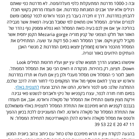
ובה כ-1000 מדרגות המתעקלות כלפי מעלה/מטה. לא מדרגות כפי שאתם
רגילים אלא יותר אבנים המונחות כמדרגות. אם תעמדו מרחוק בקושי תוכלו
להבחין במדרגות. דרך זו חיברה בעבר בין הכפר וראדטו לכפר קפסובו ומשם
לכפרים אחרים. המסלול אינו מתאים למי שסובל מבעיה רפואית אשר מגבילה
בהליכה אך אם אין לכם בעיה כזאת המסלול הוא נפלא ומספק נוף נהדר של
האזור ושל חלקו הצפוני של קניון מזריה Mezaria gorge הקטן יחסית אשר
מקביל לקניון ויקוס. אורך המסלול הוא כ-50 דקות עד שעה. המתחילים את
המסלול מהכפר וראדטו [מומלץ] ימצאו בסיום המדרגות 2 מגשרי האבן
העתיקים הידועים באזור זגוריה.
איפשהו באמצע הדרך תמצאו שלט עץ ישן ועליו חרוטות המילים Look
Down. תציצו, רק בזהירות. מנקודה זו רואים הכי טוב את המסלול המפותל.
חשוב לזכור כי המסלול אינו מסלול מעגלי ולכן בין אם תעלו או תרדו במדרגות
וראדטו יש צורך לתאם איסוף מול אחד המקומים כדי לחזור חזרה לרכב שלכם.
ההמלצה שלנו: סעו לכפר וראדטו, החנו את הרכב וצעדו
לתצפית באלוי
.
בסיום חזרו חזרה לכפר, עצרו בקפניאו של ניקי ולאברוס לנשנש פאי גבינה
וירקות מצוין ומשם התחילו את המסלול של סקאלה וראדטו. אגב, אם תעמדו
בגבכם לקפניאו תראו מימינכם את התחלת המסלול לתצפית באלוי ומשמאלכם
את התחלת המסלול של סקאלה וראדטו. לאלו המעוניינים ללכת בכיוון ההפוך
ולטפס את מסלול סקאלה וראדטו להלן הקואורדינטות לתחילת המסלול: N
39 53 22 E 20 47 11
בהגעה לנקודת ציון זו תראו מימינכם שלט כחול עם כיתוב צהוב ביוונית המכוון