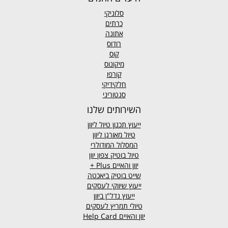
סלוניקי
כרתים
אתונה
רודוס
קוס
מיקונוס
קורפו
חלקידיקי
סנטוריני
השירותים שלנו
ייעוץ תכנון טיול ליוון
טיול מאורגן ליוון
המסלול המודולרי
טיול בוטיק צפון יוון
יוון והאיים
Plus +
שייט בוטיק ביאכטה
ייעוץ שיווקי לעסקים
ייעוץ נדל"ן ביוון
טיולי תמריץ לעסקים
יוון והאיים Help Card