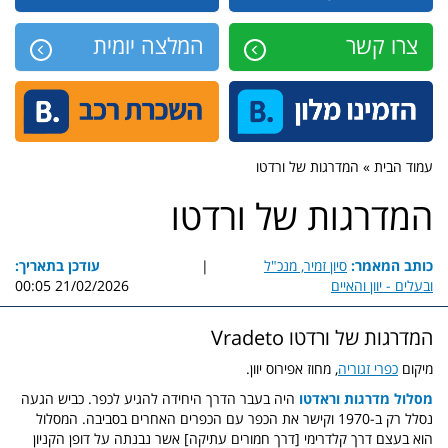
צרו קשר
המלצה יומית
עמוד הבית » המדרגות של ורדטו
המדרגות של ורדטו
כותב המאמר:
סיון זמיר, מנכ"ל
|
עודכן בתאריך:
ובעלים - יוון והאיים
21/02/2026 00:05
המדרגות של ורדטו Vradeto
מיקום
כפרי זגוריה
, מחוז אפירוס יוון.
מסלול מדרגות וראדטו
היה בעבר הדרך היחידה להגיע לכפר. כביש הגעה
נסלל רק ב-1970 וקישר את הכפר עם הכפרים האחרים בסביבה. המסלול
הוא בעצם דרך קלדרימי [דרך חמורים עתיקה] אשר נבנתה על דופן הקניון