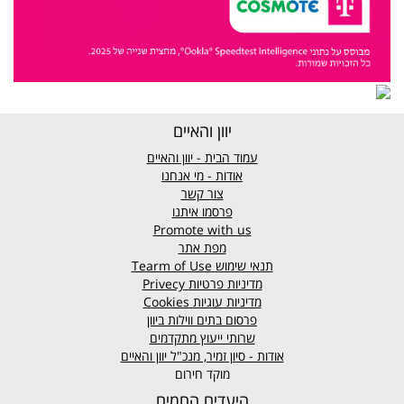
יוון והאיים
עמוד הבית - יוון והאיים
אודות - מי אנחנו
צור קשר
פרסמו איתנו
Promote with us
מפת אתר
תנאי שימוש
Tearm of Use
מדיניות פרטיות
Privecy
מדיניות עוגיות
Cookies
פרסום בתים ווילות ביוון
שרותי ייעוץ מתקדמים
אודות - סיון זמיר, מנכ"ל יוון והאיים
מוקד חירום
היעדים החמים