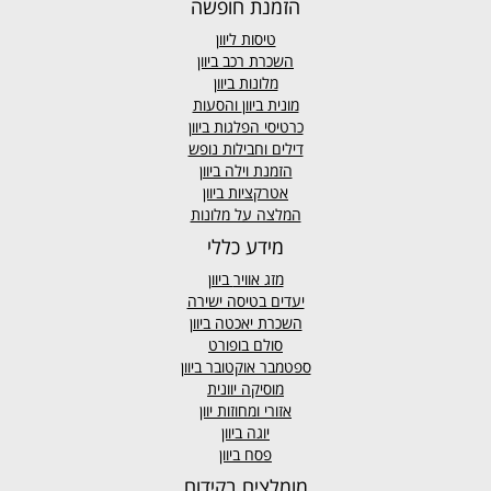
הזמנת חופשה
טיסות ליוון
השכרת רכב ביוון
מלונות ביוון
מונית ביוון
והסעות
כרטיסי הפלגות ביוון
דילים וחבילות נופש
הזמנת וילה ביוון
אטרקציות ביוון
המלצה על מלונות
מידע כללי
מזג אוויר
ביוון
יעדים בטיסה ישירה
השכרת יאכטה ביוון
סולם בופורט
ספטמבר אוקטובר ביוון
מוסיקה יוונית
אזורי ומחוזות יוון
יוגה ביוון
פסח ביוון
מומלצים בקידום