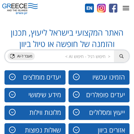
Toggle
navigation
האתר המקצועי בישראל ליעוץ, תכנון
והזמנה של חופשה או טיול ביוון
הזמינו עכשיו
יעדים מומלצים
יעדים פופולרים
מידע שימושי
ייעוץ ומסלולים
מלונות ווילות
אזורים ביוון
שאלות נפוצות