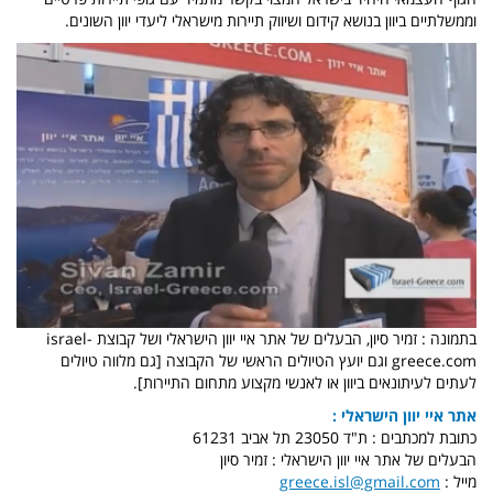
וממשלתיים ביוון בנושא קידום ושיווק תיירות מישראלי ליעדי יוון השונים.
בתמונה : זמיר סיון, הבעלים של אתר איי יוון הישראלי ושל קבוצת israel-
greece.com וגם יועץ הטיולים הראשי של הקבוצה [גם מלווה טיולים
לעתים לעיתונאים ביוון או לאנשי מקצוע מתחום התיירות].
אתר איי יוון הישראלי :
כתובת למכתבים : ת"ד 23050 תל אביב 61231
הבעלים של אתר איי יוון הישראלי : זמיר סיון
מייל :
greece.isl@gmail.com