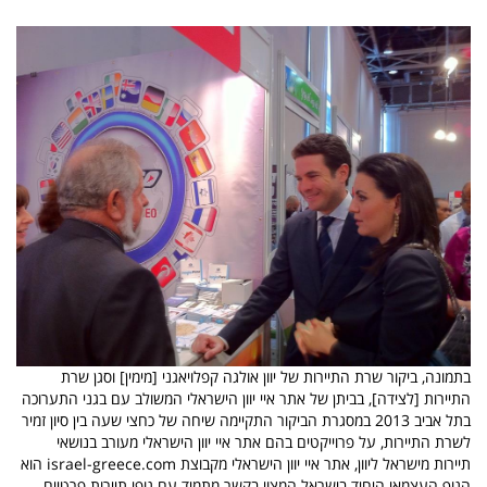
בתמונה, ביקור שרת התיירות של יוון אולגה קפלויאגני [מימין] וסגן שרת
התיירות [לצידה], בביתן של אתר איי יוון הישראלי המשולב עם בגני התערוכה
בתל אביב 2013 במסגרת הביקור התקיימה שיחה של כחצי שעה בין סיון זמיר
לשרת התיירות, על פרוייקטים בהם אתר איי יוון הישראלי מעורב בנושאי
תיירות מישראל ליוון, אתר איי יוון הישראלי מקבוצת israel-greece.com הוא
הגוף העצמאי היחיד בישראל המצוי בקשר מתמיד עם גופי תיירות פרטיים