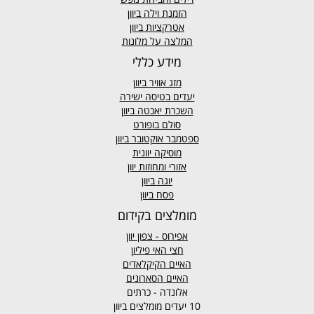
הזמנת וילה ביוון
אטרקציות ביוון
המלצה על מלונות
מידע כללי
מזג אוויר
ביוון
יעדים בטיסה ישירה
השכרת יאכטה ביוון
סולם בופורט
ספטמבר אוקטובר ביוון
מוסיקה יוונית
אזורי ומחוזות יוון
יוגה ביוון
פסח ביוון
מומלצים בקידום
אפירוס
- צפון יוון
חצי האי פיליון
האיים הקיקלאדים
האיים הסארונים
אלונדה - כרתים
10 יעדים מומלצים ביוון