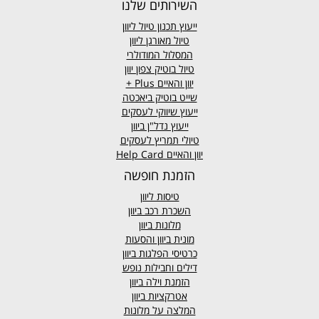
השירותים שלנו
ייעוץ תכנון טיול ליוון
טיול מאורגן ליוון
המסלול המודולרי
טיול בוטיק צפון יוון
יוון והאיים
Plus +
שייט בוטיק ביאכטה
ייעוץ שיווקי לעסקים
ייעוץ נדל"ן ביוון
טיולי תמריץ לעסקים
יוון והאיים Help Card
הזמנת חופשה
טיסות ליוון
השכרת רכב ביוון
מלונות ביוון
מונית ביוון
והסעות
כרטיסי הפלגות ביוון
דילים וחבילות נופש
הזמנת וילה ביוון
אטרקציות ביוון
המלצה על מלונות