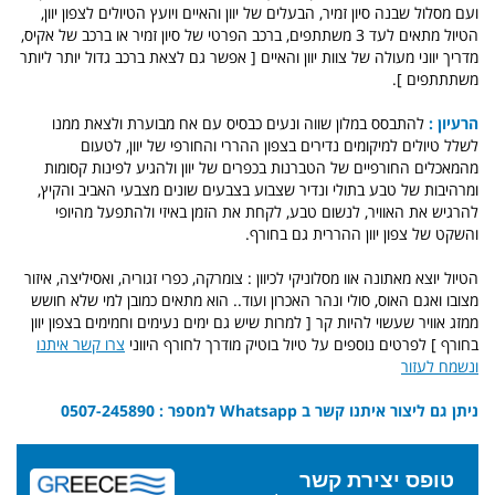
ועם מסלול שבנה סיון זמיר, הבעלים של יוון והאיים ויועץ הטיולים לצפון יוון,
הטיול מתאים לעד 3 משתתפים, ברכב הפרטי של סיון זמיר או ברכב של אקיס,
מדריך יווני מעולה של צוות יוון והאיים [ אפשר גם לצאת ברכב גדול יותר ליותר
משתתתפים ].
הרעיון :
להתבסס במלון שווה ונעים כבסיס עם אח מבוערת ולצאת ממנו
לשלל טיולים למיקומים נדירים בצפון ההררי והחורפי של יוון, לטעום
מהמאכלים החורפיים של הטברנות בכפרים של יוון ולהגיע לפינות קסומות
ומרהיבות של טבע בתולי ונדיר שצבוע בצבעים שונים מצבעי האביב והקיץ,
להרגיש את האוויר, לנשום טבע, לקחת את הזמן באיזי ולהתפעל מהיופי
והשקט של צפון יוון ההררית גם בחורף.
הטיול יוצא מאתונה אוו מסלוניקי לכיוון : צומרקה, כפרי זגוריה, ואסיליצה, איזור
מצובו ואגם האוס, סולי ונהר האכרון ועוד.. הוא מתאים כמובן למי שלא חושש
ממזג אוויר שעשוי להיות קר [ למרות שיש גם ימים נעימים וחמימים בצפון יוון
בחורף ] לפרטים נוספים על טיול בוטיק מודרך לחורף היווני
צרו קשר איתנו
ונשמח לעזור
ניתן גם ליצור איתנו קשר ב Whatsapp למספר : 0507-245890