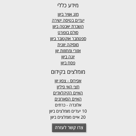
מידע כללי
מזג אוויר
ביוון
יעדים בטיסה ישירה
השכרת יאכטה ביוון
סולם בופורט
ספטמבר אוקטובר ביוון
מוסיקה יוונית
אזורי ומחוזות יוון
יוגה ביוון
פסח ביוון
מומלצים בקידום
אפירוס
- צפון יוון
חצי האי פיליון
האיים הקיקלאדים
האיים הסארונים
אלונדה - כרתים
10 יעדים מומלצים ביוון
20 איים מומלצים ביוון