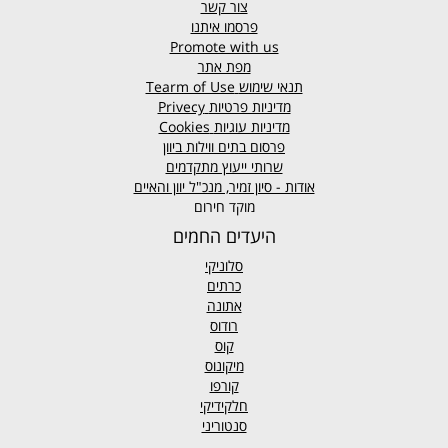
צור קשר
פרסמו איתנו
Promote with us
מפת אתר
תנאי שימוש
Tearm of Use
מדיניות פרטיות
Privecy
מדיניות עוגיות
Cookies
פרסום בתים ווילות ביוון
שרותי ייעוץ מתקדמים
אודות - סיון זמיר, מנכ"ל יוון והאיים
מוקד חירום
היעדים החמים
סלוניקי
כרתים
אתונה
רודוס
קוס
מיקונוס
קורפו
חלקידיקי
סנטוריני