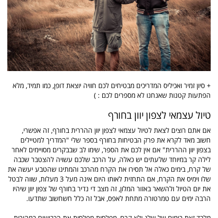
+ סיון זמיר ואכיליס המדריכים מבטיחים לכם חוויה יוצאת דופן, כמו תמיד, מלא
הפתעות קטנות שאנחנו לא מספרים לכם : )
טיול עצמאי לצפון יוון בחורף
אם אתם רוצים לצאת לטיול עצמאי לצפון יוון ההררית בחורף, זה אפשרי,
חשוב מאד לקרא את פרק הבטיחות בחורף בספר שלי "המדריך למטיילים
בצפון יוון ההררית" אם אין לכם את הספר, שימו לב שבבקרים מסויימים לאחר
לילה קר במיוחד שלעתים יש כאלה, על הרכב שלכם עשויה להצטבר שכבה
של קרח, בימים כאלה אל תסירו את הקרח מהרכב והמתינו שהטבע יעשה את
שלו וימיס את הקרח, אם התחזית לאותו היום אינה מעל 3 מעלות, שווה לבטל
את יום הטיול ולהשאר באזור המלון, זה מצב די נדיר בחורף של צפון יוון שיהיו
הרבה ימים עם טמרטורה מתחת לאפס, אבל זה כלל חשחשוב שתדעו.
מלבד זאת בימים של שלג ולא קרח, מפלסות מפלסות את הכבישים במהירות