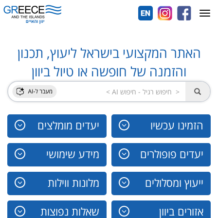
Toggle
navigation
האתר המקצועי בישראל ליעוץ, תכנון
והזמנה של חופשה או טיול ביוון
הזמינו עכשיו
יעדים מומלצים
יעדים פופולרים
מידע שימושי
ייעוץ ומסלולים
מלונות ווילות
אזורים ביוון
שאלות נפוצות