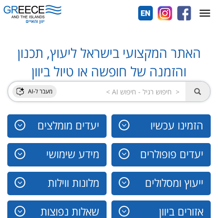
Toggle
navigation
האתר המקצועי בישראל ליעוץ, תכנון
והזמנה של חופשה או טיול ביוון
הזמינו עכשיו
יעדים מומלצים
יעדים פופולרים
מידע שימושי
ייעוץ ומסלולים
מלונות ווילות
אזורים ביוון
שאלות נפוצות