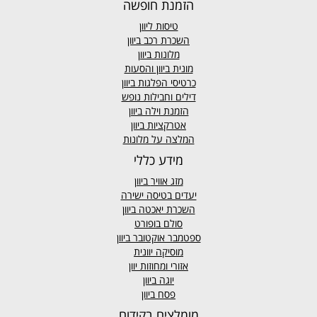
הזמנת חופשה
טיסות ליוון
השכרת רכב ביוון
מלונות ביוון
מונית ביוון
והסעות
כרטיסי הפלגות ביוון
דילים וחבילות נופש
הזמנת וילה ביוון
אטרקציות ביוון
המלצה על מלונות
מידע כללי
מזג אוויר
ביוון
יעדים בטיסה ישירה
השכרת יאכטה ביוון
סולם בופורט
ספטמבר אוקטובר ביוון
מוסיקה יוונית
אזורי ומחוזות יוון
יוגה ביוון
פסח ביוון
מומלצים בקידום