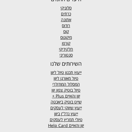
סלוניקי
כרתים
אתונה
רודוס
קוס
מיקונוס
קורפו
חלקידיקי
סנטוריני
השירותים שלנו
ייעוץ תכנון טיול ליוון
טיול מאורגן ליוון
המסלול המודולרי
טיול בוטיק צפון יוון
יוון והאיים
Plus +
שייט בוטיק ביאכטה
ייעוץ שיווקי לעסקים
ייעוץ נדל"ן ביוון
טיולי תמריץ לעסקים
יוון והאיים Help Card