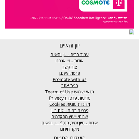
יוון והאיים
עמוד הבית - יוון והאיים
אודות - מי אנחנו
צור קשר
פרסמו איתנו
Promote with us
מפת אתר
תנאי שימוש
Tearm of Use
מדיניות פרטיות
Privecy
מדיניות עוגיות
Cookies
פרסום בתים ווילות ביוון
שרותי ייעוץ מתקדמים
אודות - סיון זמיר, מנכ"ל יוון והאיים
מוקד חירום
היעדים החמים