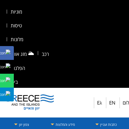
מוניות
|
טיסות
|
מלונות
|
🌥️
|
רכב
מזג אוויר
|
הפלגות
|
ביטוח
לום
EN
Eλ
כתבות ועניין
מידע והמלצות
צפון יוון