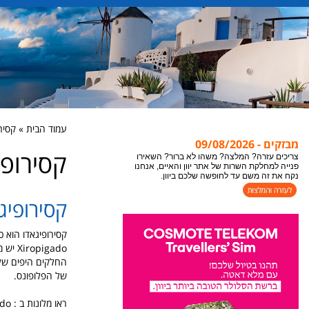
עמוד הבית » קסירופיגאדו 
מבזקים - 09/08/2026
קסירופיגאדו o
צריכים עזרה? המלצה? משהו לא ברור? השאירו
פנייה למחלקת השרות של אתר יוון והאיים, אנחנו
נקח את זה משם עד לחופשה שלכם ביוון.
קסירופיגאדו ado
קסירופיגאדו הוא כ
igado
החלקים היפים של ה
של הפלופונס.
ראו מלונות ב : Xiropigado :