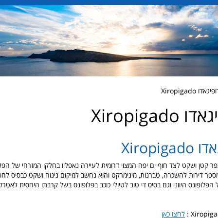
Xiropigado
Xiropigad
Xiropig
פר קטן ושקט לצד חוף ים יפה המצוי דרומית לעיירה נאפליו בחלקו המזרחי של הפלופ
Xirop יש מספר דירות להשכרה, טברנות, מינימרקט והוא נחשב למיקום נינוח ושקט כבסיס 
פלופונס היווני וגם בסיס די טוב לטיולי כוכב בפלופונס בשל קרבתו היחסית לאטרק
לחצו כאן