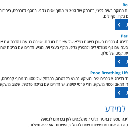
Ro
מלון בדירוג 4 כוכבים ממוקם באיה גליני, במרחק של 300 מ' מחוף אגיה גליני. בנוסף למ
ג׳קוזי, נוף לים.
Par
מלון סופר מעוצב בדירוג 4 כוכבים השוכן בשטח נפלא של עצי זית בוגרים. אווירה רגועה נהדרת ע
בעה עם נוף פנורמי לים ולמפרץ גליני, מוקף בעצי זית, מציע חדרים עם בריכות שחי
ת, קסם של מלון.
Pnoe Breathing Life
מלון למבוגרים בלבד בדירוג 5 כוכבים יפה ומושקע נמצא בקרטרוס, 
שר, חמאם וספא מושקע, חוף פרטי יפיפה, יש חדרים עם בריכה פרטית, עיצוב מושקע.
למידע
ינה נוספות באגיה גליני ? מתלבטים לאן בכרתים לנסוע?
מטה מה אתם מחפשים ונשמח להמליץ, הישרות הוא ללא תשלום.