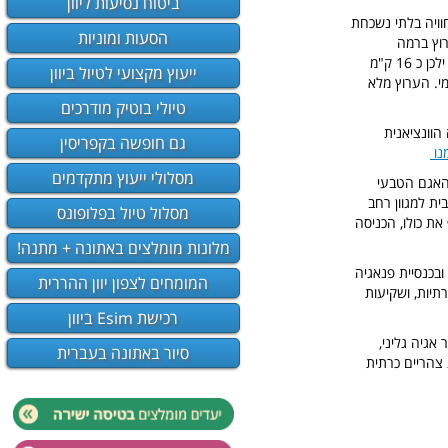
ביטוח נסיעות ליוון
יע חוויה בלתי נשכחת
הסעות ומוניות
רוץ ברמה
הנקראת "אומלוס", ומסתיים קרוב לכפר אגיה רומלי (שהמרחק ביניהם הינו 18 ק"מ). המטיילים בערוץ ילכן כ 16 ק"מ
ייעוץ מקצועי לטיול ביוון
ם דרך 13 ק"מ של הפארק הלאומי. הערוץ מלא
טיולי בוטיק מודרכים
וונציאנית
גם חופשה בקפריסין
נו
מסלולי ייעוץ מתקדמים
האגם הטבעי
ית למגוון רחב
מסלול טיול בפלופונס
את כולו, הכניסה
מלונות מומלצים באתונה + מתנה!
בכנסיית פנאגיה
המומחים לצפון יוון ההררית
תיות, ושקיעות
רכישת Esim ביוון
 אגיה גליני,
סיור באתונה בעברית
 צהריים כרתית