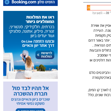
2%
 זה -
Israeli
יין את אווירת
שנה. העיירה
יק מקומיות
יותר באזור דרום
תים הפראית .
כחולים והגבעות
רי שמסביב
ות דולפינים או
והביזנטים כולם
 בארכיטקטורה
 לאורך קו המים,
ות שונים, כולל