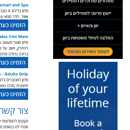
zmari and Spa
אוויר, חדר ספא עם 
alos Irini Mare
להיזרק, יושב על ג
בריכה גדולה מרכזי
 - Adults Only
חיצונית ,מרכז כו
צור קשר 
זקוקים להמלצות ל
ספרו לנו בטופס 