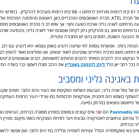
עה
אגיה גליני ממוקמת 61 ק״מ דרומית-מזרחית לרתימנו ו- 68 ק״מ דרומית-מערבית להרקליון. 
אוטובוסים ישירים של חברת KTEL, חברת האוטובוסים הפרבריים ביוון, היוצאים מהתחנה המרכזי
עה מרתימנו לאגיה גליני אורכת כשעה וחצי. אך שימו לב כי מרבית האוטובוסים מתמל
כרטיסים מראש, גם מהרקליון ניתן לקחת אוטובוס ישיר לאגיה גליני, והנסיעה אורכת
ת ההגעה השונות, הזמנים בהם יש תחבורה ציבורית.
הנוחה ביותר. אפשרות נוספת למי שרוצה להגיע באופן עצמאי היא להגיע עם רכב שכ
ו רתימנו משם מרבית התיירים שמגיעים לאזור יוצאים. אנו ממליצים מאוד להזמין רכ
 הביקוש הרב לרכבים במיוחד לרכבים מרווחים למשפחות, רכבים אוטומטיים וג'יפים.
כל רחבי יוון כולל
לינק להזמנה באונליין
את הרכב תוכלו לאסוף כבר בשדה התע
 באגינה גליני ומסביב
ים של נמל אגיה גליני, הגבעות השלוות המקיפות את העיר והים הלובי. חופים שקט
השתזף בשמש הים תיכונית, אטרקציות תרבותיות כמו שרידי העיר הרומית העתיקה גו
ל פייסטוס נמצאים במרחק נסיעה.
הם שני איים קטנים ונטושים במפרץ מסארה בכרתים, הנראים כא
ני בכרתים.
ייט באי פאקסימדיה הכולל עצירות לשחייה וצלילה במי הים הלובי, שם אפשר לראות 