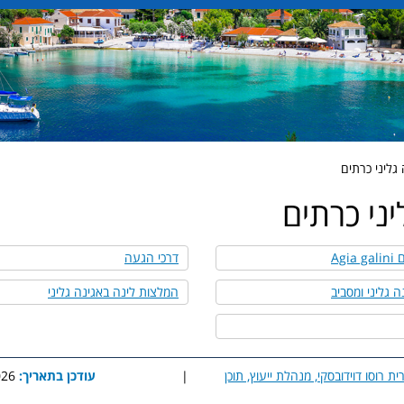
גליני כרתים
יני כרתים
Agi
דרכי הגעה
 גליני ומסביב
המלצות לינה באגינה גליני
ית רוסו דוידובסקי, מנהלת ייעוץ, תוכן
|
עודכן בתאריך:
2:17