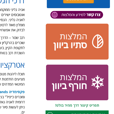
דרכי הג
לאגיה גליני. הנסי
מומלץ מאוד לרכוש 
לבדוק את אפשרויו
רכב שכור – הדרך 
שוכרים בהרקליון א
לתקופת הקיץ, בשל
השכרת רכב בטוחה ב
אטרקציות
תוכלו ליהנות מנופ
מציעים הזדמנות ל
המינואי המדהים ש
פקסימדיה Paximadia Islands
דרומית לאגיה גאלי
תפריט קיצור דרך מהיר בולט!
ניתן לעשות סיור ש
ים.