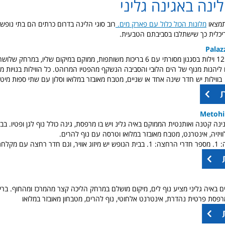
ינה באגינה גליני
תמצאו
מלונות הכול כלול עם פארק מים.
רוב סוגי הלינה בדרום כרתים הם בתי נופש,
דריכלית כך שישתלבו בסביבתם הטבעית.
Palaz
מתחם מהמם של 12 וילות בסגנון מסורתי עם 6 בריכות משותפות, ממוקם במיקום שליו, במ
ו ליהנות מנוף של הים הלוּבי והסביבה הנשקף מהפטיו המרוהט. כל הווילות בנויות מק
בווילות יש חדר שינה אחד או שניים, מטבח מאובזר במלואו וסלון עם שתי ספות מיט
Metohi
נה קטנה ואותנטית הממוקם באיה גלינ ויש בו מרפסת, גינה כולל נוף לגן ופטיו. בב
ויזיה, אינטרנט, מטבח מאובזר במלואו וטרסה עם נוף להרים.
מכונת כביסה
יקום מושלם במרחק הליכה קצר מהמרכז ומהחוף. ברי
מרפסת פרטית נהדרת
, אינטרנט אלחוטי, נוף להרים, מטבחון מאובזר במלואו