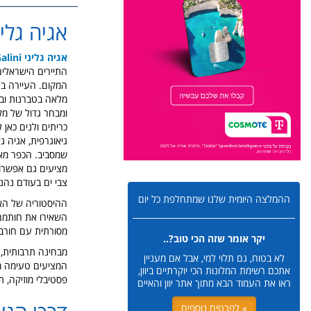
אגיה גליני כרת
אגיה גליני Agia Galini
התיירים הישראלים
המקום. העיירה בנ
מלאה בטברנות ובת
ומבחר גדול של מקו
כריתים ולנים כאן
גיאוגרפית, אגיה 
שמסביב. הכפר מאופ
מציעים גם אפשרות 
צבי ים בעודם נהני
ההמלצה היומית שלנו שמתחלפת כל יום
ההיסטוריה של האזו
השאירו את חותמם ב
מסורתית עם חורב
יקר אומר שזה הכי טוב?..
מבחינה תרבותית, 
לא בטוח, גם תלוי למי, אבל אם מעניין
המציעים טעימה מה
אתכם רשימת המלונות הכי יוקרתיים ביוון,
פסטיבלי מוזיקה, 
ראו את העמוד הבא מתוך אתר יוון והאיים
» לפרטים נוספים