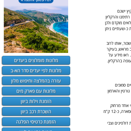
בחודשי הקיץ ישנם
ת של רתימנו והרקליון
אים מוקדם ולכן
 כ-שעתיים ניתן
ור, אותו לרוב
ב מראש, בעיקר
 ראו מידע על
מלונות מומלצים ביעדים
ופה בהרקליון.
מלונות לפי יעדים סדר הא-ב
עזרה בהמלצה וחיפוש מלון
ים סמוכים
מלונות עם פארק מים
רטין והארמון
הזמנת וילות ביוון
י אחד מרחוק
השכרת רכב ביוון
ומוכרים כ״פיל" בגלל צורתם, ונחשבים לאטרקציה טבעית ויעד לסירות המבקרות באזור.מיקום: מפרץ מסארה, כ-12 ק"מ
הזמנת כרטיסי הפלגה
דולפינים וצבי