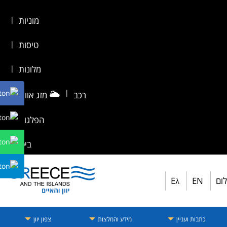
מוניות
|
טיסות
|
מלונות
|
🌥️
|
רכב
מזג אוויר
|
הפלגות
|
ביטוח
לום
EN
Eλ
כתבות ועניין
מידע והמלצות
צפון יוון