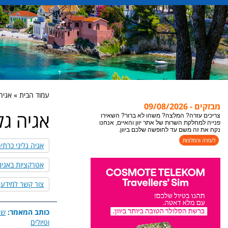
עמוד הבית » אגיה 
מבזקים - 09/08/2026
אגיה גל
צריכים עזרה? המלצה? משהו לא ברור? השאירו
פנייה למחלקת השרות של אתר יוון והאיים, אנחנו
נקח את זה משם עד לחופשה שלכם ביוון.
אגיה גליני כרתים a galini
אטרקציות באגינה
צור קשר למידע
כותב המאמר:
שר
וטיולים