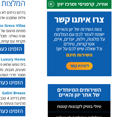
המלצות ל
בדרום כרתים לא 
ווילות שתוכננו א
zo Greco Villas
אגיה גאליני. תוכל
תקרות עם קורות, 
 Luxury Home
בית נופש שהוא פני
מצעים, מגבות, טלו
מספר חדרי השינה: 1. מספר חדרי הרחצה: 1. בבית הנופש יש מיזוג אוויר, וגם חדר רחצה עם מקלחת ו
Galini Breeze
מלון בדירוג 4 כוכבים באיה גליני מציע נוף לים, מ
מרגיעה ונעימה ו