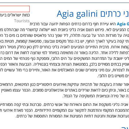
ים Agia galini
כמות ישראלים ביעד
Tourists
היא עיירת חוף בדרום כרתים הפחות ידועה עבור מרבית
 המגיעים לאי. פירוש השם אגיה גליני ביוונית הוא ״שלווה קדושה״ מה שבהחלט מאפ
ויה על מורדות ההר על גבעה תלולה, ליד שפך נהר פלאטיס שזורמים בו מים כל ה
י קפה בעיקר לאורך החוף, יש בה נמל מקסים וצבעוני, סמטאות קסומות, חנויות בוט
מות אירוח. מרבית התיירים המגיעים לאגיה גליני בוחרים ללון כאן כחלק מטיול רחב 
 לפחות ללילה אחד. הלינה באזור זה מתאימה במיוחד למי שרוצה לחוות את דרום כר
גליני יושבת על המדרונות המשקיפים על הים הלובי, ומספקת נוף פנורמי של המים ה
יין בבתים מסוידים בלבן, בסמטאות הצרות ובצמחי בוגנוויליה. הגבעות והאזור הכפ
לצפרות, עם מיני ציפורים שונים המאכלסים את האזור, ותיירים ברי מזל עשויים לזה
ם משייט בים הלובי.
ר שזורה בעקבות של תרבויות עתיקות ואירועים היסטוריים כגון המינואים, הרומאים 
אזור, וניתן כיום לראות שרידים באתרים ארכיאולוגיים סמוכים. הכפר עצמו מאופיין
ה של טירה ונציאנית המשקיפה על הנמל.
אגיה גליני משקפת את החום והאירוח של אנשי כרתים. טברנות ובתי קפה מסורתיים
מטבח המקומי והזדמנות לתקשר עם המקומיים הידידותיים. הכפר מארח אירועי תרב
תערוכות אמנות וחגיגות דתיות המציגות את המסורות התוססות של כרתים.