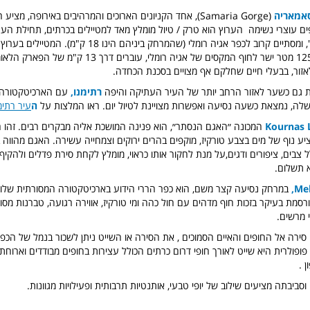
סאמאריה
(Samaria Gorge), אחד הקניונים הארוכים והמרהיבים באירופה, מצ
ים עוצרי נשימה הערוץ הוא טרק / טיול מומלץ מאד למטיילים בכרתים, תחילת הע
וירדו מגובה של 1250 מטר ישר לחוף המקסים של אגיה רומלי, עוברי
לאזור, בבעלי חיים שחלקם אף מצויים בסכנת הכחדה.
ת גם כשער לאזור הרחב יותר של העיר העתיקה והיפה
רתימנו,
עם הארכיטקטורה ה
לה, נמצאת כשעה נסיעה ואפשרות מצויינת לטיול יום. ראו המלצות על
ה
עיר רתימ
המכונה ״האגם הנסתר״, הוא פנינה המושכת אליה מבקרים רבים. זהו 
ציע נוף של מים בצבע טורקיז, מוקפים בהרים ירוקים וצמחייה עשירה. האגם מהווה ב
ל צבים, ציפורים ודגים,על מנת לחקור אותו כראוי, מומלץ לקחת סירת פדלים ולהקיף 
 תשלום.
במרחק נסיעה קצר משם, הוא כפר הררי הידוע בארכיטקטורה המסורתית שלו ו
רסמת בעיקר בזכות חוף מדהים עם חול כהה ומי טורקיז, אווירה רגועה, טברנות מסור
 מרשים.
סירה אל החופים והאיים הסמוכים , את הסירה או השייט ניתן לשכור בנמל של הכפר
פולרית היא שייט לאורך חופי דרום כרתים הכולל עצירות בחופים מבודדים וארוחת
 .
 וסביבתה מציעים שילוב של יופי טבעי, אותנטיות תרבותית ופעילויות מגוונות.