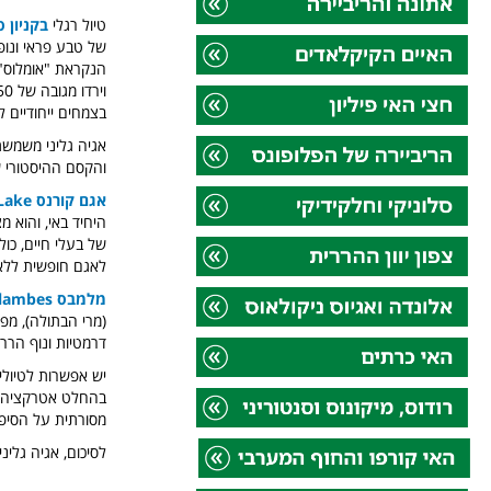
טיול רגלי
בקניון 
של טבע פראי ונופ
בצמחים ייחודיים 
אגיה גליני משמש
והקסם ההיסטורי ש
אגם קורנס Kournas Lake
היחיד באי, והוא מ
של בעלי חיים, כול
לאגם חופשית ללא
מלמבס Melambes,
(מרי הבתולה), מפו
דרמטיות ונוף הררי
יש אפשרות לטיולי 
בהחלט אטרקציה פו
מסורתית על הסיפון
לסיכום, אגיה גליני