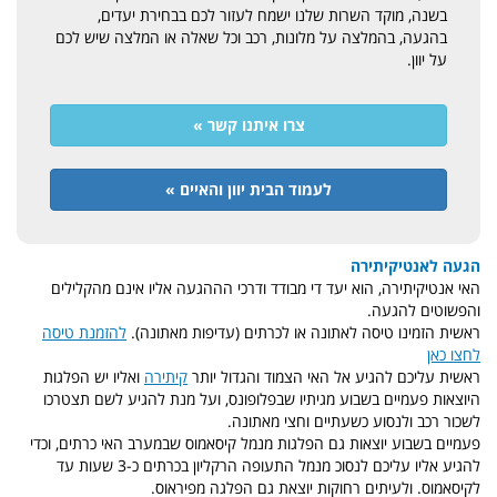
בשנה, מוקד השרות שלנו ישמח לעזור לכם בבחירת יעדים,
בהגעה, בהמלצה על מלונות, רכב וכל שאלה או המלצה שיש לכם
על יוון.
צרו איתנו קשר »
לעמוד הבית יוון והאיים »
הגעה לאנטיקיתירה
האי אנטיקיתירה, הוא יעד די מבודד ודרכי הההגעה אליו אינם מהקלילים
והפשוטים להגעה.
ראשית הזמינו טיסה לאתונה או לכרתים (עדיפות מאתונה).
להזמנת טיסה
לחצו כאן
ראשית עליכם להגיע אל האי הצמוד והגדול יותר
קיתירה
ואליו יש הפלגות
היוצאות פעמיים בשבוע מגיתיו שבפלופונס, ועל מנת להגיע לשם תצטרכו
לשכור רכב ולנסוע כשעתיים וחצי מאתונה.
פעמיים בשבוע יוצאות גם הפלגות מנמל קיסאמוס שבמערב האי כרתים, וכדי
להגיע אליו עליכם לנסוכ מנמל התעופה הרקליון בכרתים כ-3 שעות עד
לקיסאמוס. ולעיתים רחוקות יוצאת גם הפלגה מפיראוס.