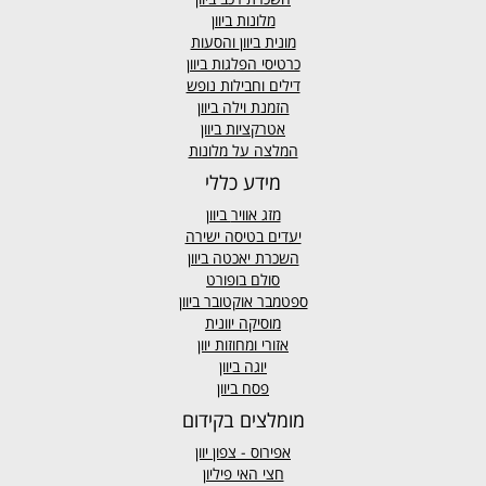
מלונות ביוון
מונית ביוון
והסעות
כרטיסי הפלגות ביוון
דילים וחבילות נופש
הזמנת וילה ביוון
אטרקציות ביוון
המלצה על מלונות
מידע כללי
מזג אוויר
ביוון
יעדים בטיסה ישירה
השכרת יאכטה ביוון
סולם בופורט
ספטמבר אוקטובר ביוון
מוסיקה יוונית
אזורי ומחוזות יוון
יוגה ביוון
פסח ביוון
מומלצים בקידום
אפירוס
- צפון יוון
חצי האי פיליון