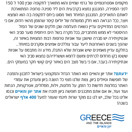
מיקומים אסטרונומיים של גרמי שמיים והוא מתוארך לתקופה שבין 100 ל 150
לפני הספירה, המנגנון נמצא בקרבעית הים ליד ספינה טרופה המתוארכת
לאותם התאריכים, המנגנון המיוחד מאד מסוגו ביחס לתקופה בה הוא הומצא
ויוצר, ככל הנראה הוא חלק ממשלוח של יוליוס קיסר שהוזמן מהאי רודוס, אם כי
הפרטים המדוייקים עדיין נשארו תעלומה שכן חלקים שונים של הפזל
ההיסטורי לא ממש מתחברים, בכל מקרה בשל הים היחסית סוער סביב האי
אנטיקיתירה יש סברה שישנן עוד אוניות טרופות רבות המצויות באיזור זה,
שהפך בשנים האחרונות ליעד עבור צוללנים אמיצים וסקרנים במיוחד..
בחלקם עדיין מאמינים שיש אוצרות שלא התגלו, מידע זה מתבסס על אוניות
ששטו בקו מרודוס לכרתים ומשם לרומא וששרידיהם נמצאו סביב האי
אנתיקיתירה בעבר, אם כי בשל מצב הים באיזור קיים קושי חקר במעמקי הים.
ידעתם?
אתר יוון והאיים הוא האתר הגדול והמקצועי בישראל לתכנון והזמנה
של חופשות וטיולים ביוון, צוות שלנו מצוי כל השנה ביוון ומעדכן את עמודי
האתר במלצות חדשות כל הזמן, על מלונות, וילות, מסלולים, אטרקציות, הנחות
ועוד ועוד, אז אם אתם מתכננים חופשה ביוון תזכרו את
אתר יוון והאיים
וכנסו
אלינו בכל שלב, יש לנו גם מוקד שרות חינמי שעוזר למעל
400 אלף
ישראלים
בשנה!