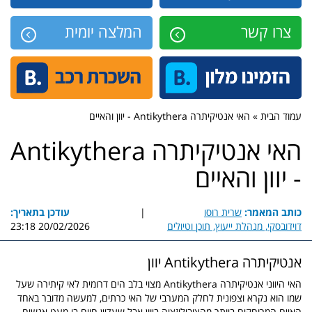
צרו קשר
המלצה יומית
עמוד הבית » האי אנטיקיתרה Antikythera - יוון והאיים
האי אנטיקיתרה Antikythera
- יוון והאיים
כותב המאמר:
שרית רוסו
|
עודכן בתאריך:
דוידובסקי, מנהלת ייעוץ, תוכן וטיולים
20/02/2026 23:18
אנטיקיתרה Antikythera יוון
האי היווני אנטיקיתרה Antikythera מצוי בלב הים דרומית לאי קיתירה שעל
שמו הוא נקרא וצפונית לחלק המערבי של האי כרתים, למעשה מדובר באחד
האיים המרוחקים ביותר מהציביליזציה ביוון אבל שעדיין חיים בו מעט אנשים,