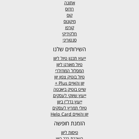
אתונה
רודוס
קוס
מיקונוס
קורפו
חלקידיקי
סנטוריני
השירותים שלנו
ייעוץ תכנון טיול ליוון
טיול מאורגן ליוון
המסלול המודולרי
טיול בוטיק צפון יוון
יוון והאיים
Plus +
שייט בוטיק ביאכטה
ייעוץ שיווקי לעסקים
ייעוץ נדל"ן ביוון
טיולי תמריץ לעסקים
יוון והאיים Help Card
הזמנת חופשה
טיסות ליוון
השכרת רכב ביוון