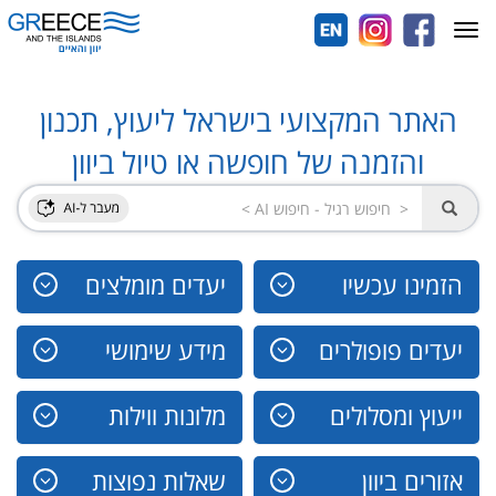
Toggle
navigation
האתר המקצועי בישראל ליעוץ, תכנון
והזמנה של חופשה או טיול ביוון
הזמינו עכשיו
יעדים מומלצים
יעדים פופולרים
מידע שימושי
ייעוץ ומסלולים
מלונות ווילות
אזורים ביוון
שאלות נפוצות