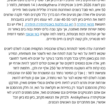
נכון לשנת 2026 חיים ב אנטיקיתרה Antikythera כ 14 משפחות, כלומר כ
50 איש, האי סובל בשנים האחרונות מהגירה שלילית ומעט מאד תיירים
מגיעים אליו ואלה שכן מגיעים אליו הם בדרך כלל סקרנים חסרי תקנה שרוצים
לחוות את החיים ביוון לפני 40-50 שנה. לאי עצמו ניתן להגיע במעבורות
היוצאות
מהאי קיתירה
[
ראו גם מלונות באנטיקיתירה וקיתירה
] אליו יש גם
טיסות ישירות יומיות מאתונה, אך עקב גובה גלים יחסית גבוה בים באיזור זה
של יוון הפלגות רבות מבוטלות, בדומה למה שקורה
באי אנאפי
המצוי דרומית
לאי סנטוריני, ולכן קשה לקיים בו חיים סדירים.
לאחרונה עלה סיפור לכותרות בעולם שהכנסיה המקומית מוכנה לשלם ליוונים
שיבואו לחיות על האי על מנת לפתח את האי ולשפר את תשתיותיו, המידע
הזה נכון באופן חלקי ובכל מקרה מדובר בעיקר על יוונים ולא מיועד לתושבי
חוץ, אלה אינם כפופוים לחוקים של יוון ואינם יכולים להפוך להיות אזרחי יוון
בכזו קלות וללא השקעה מינימלית של 250 אלף יורו ולכן.. חלומות לחוד
ומציאות לחוד : ) אבל כן הסיפור נחמד גם המשכורת של 600 יורו שהכנסיה
מוכנה לשלם למי שיבוא לגור על האי נחמדה, אגב אם כן תצליחו להשיג
אזרחות יוונית ותרצו להגיע לחיות חיים שלווים ונטולי איומים מאירן, תזדקקו
כחלק מההסכם לעבוד רק בתיירות או חקלאות על האי, זה חלק מההסכם אז
אם אתם רומנטיקנים אמיתיים וגם שאפתנים מאד, אתם מוזמנים להגיע לאי
אנטיקיתרה Antikythera ולבדוק את הנושא מקרוב, ביוון כמו ביוון הכל
אפשרי, אם מתחברים עם האנשים הנכונים.