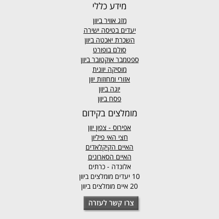
מידע כללי
מזג אוויר
ביוון
יעדים בטיסה ישירה
השכרת יאכטה ביוון
סולם בופורט
ספטמבר אוקטובר ביוון
מוסיקה יוונית
אזורי ומחוזות יוון
יוגה ביוון
פסח ביוון
מומלצים בקידום
אפירוס
- צפון יוון
חצי האי פיליון
האיים הקיקלאדים
האיים הסארונים
אלונדה - כרתים
10 יעדים מומלצים ביוון
20 איים מומלצים ביוון