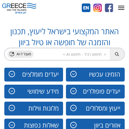
Toggle
navigation
האתר המקצועי בישראל ליעוץ, תכנון
והזמנה של חופשה או טיול ביוון
הזמינו עכשיו
יעדים מומלצים
יעדים פופולרים
מידע שימושי
ייעוץ ומסלולים
מלונות ווילות
אזורים ביוון
שאלות נפוצות