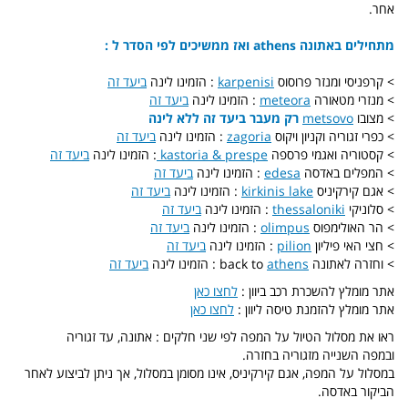
אחר.
מתחילים באתונה athens ואז ממשיכים לפי הסדר ל :
> קרפניסי ומנזר פרוסוס
karpenisi
: הזמינו לינה
ביעד זה
> מנזרי מטאורה
meteora
: הזמינו לינה
ביעד זה
> מצובו
metsovo
רק מעבר ביעד זה ללא לינה
> כפרי זגוריה וקניון ויקוס
zagoria
: הזמינו לינה
ביעד זה
> קסטוריה ואגמי פרספה
kastoria & prespe
: הזמינו לינה
ביעד זה
> המפלים באדסה
edesa
: הזמינו לינה
ביעד זה
> אגם קירקיניס
kirkinis lake
: הזמינו לינה
ביעד זה
> סלוניקי
thessaloniki
: הזמינו לינה
ביעד זה
> הר האולימפוס
olimpus
: הזמינו לינה
ביעד זה
> חצי האי פיליון
pilion
: הזמינו לינה
ביעד זה
> וחזרה לאתונה back to
athens
: הזמינו לינה
ביעד זה
אתר מומלץ להשכרת רכב ביוון :
לחצו כאן
אתר מומלץ להזמנת טיסה ליוון :
לחצו כאן
ראו את מסלול הטיול על המפה לפי שני חלקים : אתונה, עד זגוריה
ובמפה השנייה מזגוריה בחזרה.
במסלול על המפה, אגם קירקיניס, אינו מסומן במסלול, אך ניתן לביצוע לאחר
הביקור באדסה.