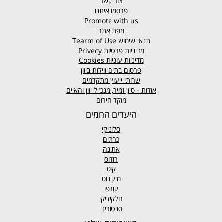
צור קשר
פרסמו איתנו
Promote with us
מפת אתר
תנאי שימוש
Tearm of Use
מדיניות פרטיות
Privecy
מדיניות עוגיות
Cookies
פרסום בתים ווילות ביוון
שרותי ייעוץ מתקדמים
אודות - סיון זמיר, מנכ"ל יוון והאיים
מוקד חירום
היעדים החמים
סלוניקי
כרתים
אתונה
רודוס
קוס
מיקונוס
קורפו
חלקידיקי
סנטוריני