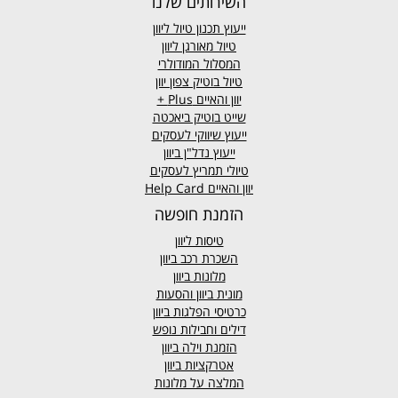
השירותים שלנו
ייעוץ תכנון טיול ליוון
טיול מאורגן ליוון
המסלול המודולרי
טיול בוטיק צפון יוון
יוון והאיים
Plus +
שייט בוטיק ביאכטה
ייעוץ שיווקי לעסקים
ייעוץ נדל"ן ביוון
טיולי תמריץ לעסקים
יוון והאיים Help Card
הזמנת חופשה
טיסות ליוון
השכרת רכב ביוון
מלונות ביוון
מונית ביוון
והסעות
כרטיסי הפלגות ביוון
דילים וחבילות נופש
הזמנת וילה ביוון
אטרקציות ביוון
המלצה על מלונות