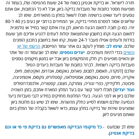
חזרה לישראל. או בדיקת אנטיגן בטווח של 24 שעות מהטיסה שלו, בעמוד זה
מופיעות מספר כתובות של מעבדות בדיקה ביוון, אבל לא כל הכתובות, אם אתם
נוסעים ליעד שאינו ברשימה תוכלו לשאול במלון בו מתארחים. שימו לב
שליוונים אסור לפסרם מחירי בדיקה, אך המחירים ברחבי יוון נעים בין 40 ל-80
יורו. כמו כן חובה לתאם הגעה מראש, לכן צרו איתם קשר במייל או טלפונית
לתאום הגעה וקחו בחשבון שהתוצאות יכולות לעתים להגיע אליכם תוך שעות
בודדות ולעתים אפילו מעבר ל-24 שעות, קחו זאת בחשבון בתכנון הזמנים
שלכם.
שימו לב:
מומלץ לעקוב גם אחר עמוד הפייסבוק
הרשמי של יוון
והאיים
בכדי להיות מעודכנים.
יעדים נוספים:
שימו לב שבעמוד זה של אתר
יוון והאיים מופיעים רק חלק מהמיקומים ביוון אבל יש במגוון מיקומים נוספים
מעבדות בדיקה רשמיות. לברור כתובות של מעבדות ביעדים הטיול
שלכם [לפקדה, תאסוס, לסבוס, פארוס, נאקסוס, אנדרוס, זאקינתוס, חיוס,
איקריה, סירוס, טינוס, נאקסוס, אסטיפלאה, קסטלוריזו, פקסוס, איגומיניצה,
סיבוטה, חלקידיקי, כפרי זגוריה, צומרקה, מצובו, קסטוריה, אלכסנדרופוליס
ועוד יעדים
] תוכלו ליצור קשר עם בעל המלון המארח אתכם, בזמן השהיה
שלכם ביוון או לפני הגעה. בעלי המלונות מחזיקים במידע לגבי מעבדות ביעד
הנסיעה שלכם וישמחו לסייע כחלק מהשרות. שימו לב שיש גם מלונות ביוון
שמציעים שירות של בדיקה במלון עצמו, כדאי לשאול בקבלה של המלון ביום
שאתם מגיעים ליוון.
שימו לב שכמעט -
כל מיקומי הבדיקה מאפשרים גם בדיקת פי סי או וגם
בדיקת אנטיגן.