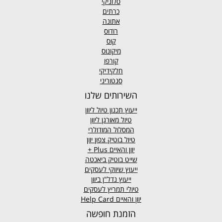
סלוניקי
כרתים
אתונה
רודוס
קוס
מיקונוס
קורפו
חלקידיקי
סנטוריני
השירותים שלנו
ייעוץ תכנון טיול ליוון
טיול מאורגן ליוון
המסלול המודולרי
טיול בוטיק צפון יוון
יוון והאיים
Plus +
שייט בוטיק ביאכטה
ייעוץ שיווקי לעסקים
ייעוץ נדל"ן ביוון
טיולי תמריץ לעסקים
יוון והאיים Help Card
הזמנת חופשה