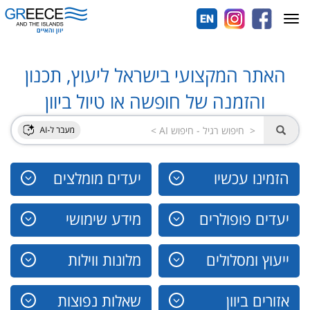
Toggle
navigation
האתר המקצועי בישראל ליעוץ, תכנון
והזמנה של חופשה או טיול ביוון
הזמינו עכשיו
יעדים מומלצים
יעדים פופולרים
מידע שימושי
ייעוץ ומסלולים
מלונות ווילות
אזורים ביוון
שאלות נפוצות