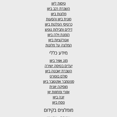
טיסות ליוון
השכרת רכב ביוון
מלונות ביוון
מונית ביוון
והסעות
כרטיסי הפלגות ביוון
דילים וחבילות נופש
הזמנת וילה ביוון
אטרקציות ביוון
המלצה על מלונות
מידע כללי
מזג אוויר
ביוון
יעדים בטיסה ישירה
השכרת יאכטה ביוון
סולם בופורט
ספטמבר אוקטובר ביוון
מוסיקה יוונית
אזורי ומחוזות יוון
יוגה ביוון
פסח ביוון
מומלצים בקידום