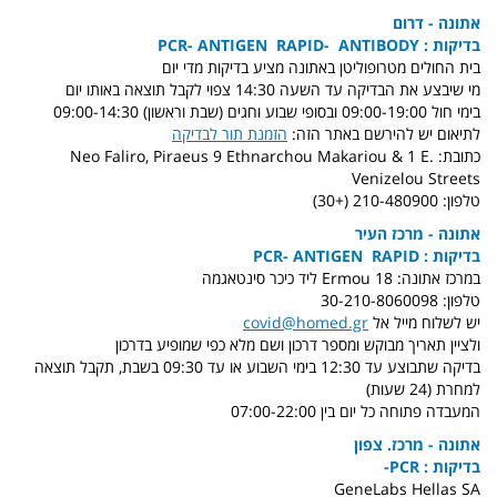
אתונה - דרום
בדיקות : PCR- ANTIGEN RAPID- ANTIBODY
בית החולים מטרופוליטן באתונה מציע בדיקות מדי יום
מי שיבצע את הבדיקה עד השעה 14:30 צפוי לקבל תוצאה באותו יום
בימי חול 09:00-19:00 ובסופי שבוע וחגים (שבת וראשון) 09:00-14:30
לתיאום יש להירשם באתר הזה:
הזמנת תור לבדיקה
כתובת:
9 Ethnarchou Makariou & 1 E.
Neo Faliro, Piraeus
Venizelou Streets
טלפון: 210-480900 (+30)
אתונה - מרכז העיר
בדיקות : PCR- ANTIGEN RAPID
במרכז אתונה: Ermou 18 ליד כיכר סינטאגמה
טלפון: 30-210-8060098
יש לשלוח מייל אל
covid@homed.gr
ולציין תאריך מבוקש ומספר דרכון ושם מלא כפי שמופיע בדרכון
בדיקה שתבוצע עד 12:30 בימי השבוע או עד 09:30 בשבת, תקבל תוצאה
למחרת (24 שעות)
המעבדה פתוחה כל יום בין 07:00-22:00
אתונה - מרכז. צפון
בדיקות : PCR-
GeneLabs Hellas SA