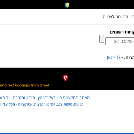
רש הרשמה לצפייה
וחות רשומים
ירות -
לחץ כאן
ur direct bookings from Israel
האתר המקצועי בישראל לייעוץ, תכנון והזמנה של חופש
מלונות, טיסות, רכב, יעדים, המלצות, אטרקציות -
הכל על יו