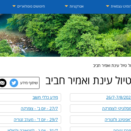
זמינו עצמאית
אטרקציות
חיפושים פופולאריים
 טיול עינת ואמיר חביב
יול עינת ואמיר חביב
שיתוף מידע
מידע כללי חשוב
27/7 - יום ב' - צומרקה
29/7 - יום ד' - מערב זגוריה
31/7 - יום ו' - למטאורה ולפיליון