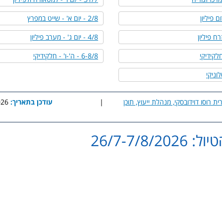
2/8 - יום א' - שייט במפרץ
4/8 - יום ג' - מערב פיליון
6-8/8 - ה'-ו' - חלקידיקי
ית רוסו דוידובסקי, מנהלת ייעוץ, תוכן
|
עודכן בתאריך:
9:57
26/7-7/8/20
clickgo.co.il@gmail.com
greece.isl@gmail.com
זה הינו אישי ואין להעבירו הל