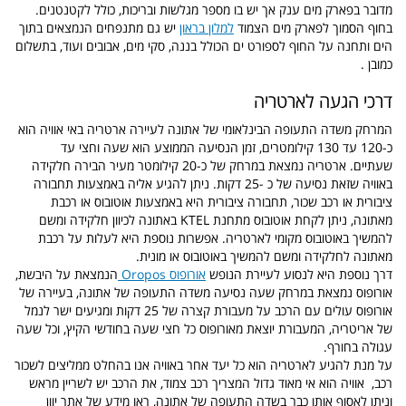
מדובר בפארק מים ענק אך יש בו מספר מגלשות ובריכות, כולל לקטנטנים.
בחוף הסמוך לפארק מים הצמוד
למלון בראון
יש גם מתנפחים הנמצאים בתוך
הים ותחנה על החוף לספורט ים הכולל בננה, סקי מים, אבובים ועוד, בתשלום
כמובן .
דרכי הגעה לארטריה
המרחק משדה התעופה הבינלאומי של אתונה לעיירה ארטריה באי אוויה הוא
כ-120 עד 130 קילומטרים, זמן הנסיעה הממוצע הוא שעה וחצי עד
שעתיים.
ארטריה נמצאת במרחק של כ-20 קילומטר מעיר הבירה חלקידה
באוויה שזאת נסיעה של כ -25 דקות.
ניתן להגיע אליה באמצעות תחבורה
ציבורית או רכב שכור,
תחבורה ציבורית היא באמצעות אוטובוס או רכבת
מאתונה, ניתן לקחת אוטובוס מתחנת KTEL באתונה לכיוון חלקידה ומשם
להמשיך באוטובוס מקומי לארטריה. אפשרות נוספת היא לעלות על רכבת
מאתונה לחלקידה ומשם להמשיך באוטובוס או מונית.
דרך נוספת היא לנסוע לעיירת הנופש
אורופוס Oropos
הנמצאת על היבשת,
אורופוס נמצאת במרחק שעה נסיעה משדה התעופה של אתונה, בעיירה של
אורופוס עולים עם הרכב על מעבורת קצרה של 25 דקות ומגיעים ישר לנמל
של אריטריה, המעבורת יוצאת מאורופוס כל חצי שעה בחודשי הקיץ, וכל שעה
עגולה בחורף.
על מנת להגיע לארטריה הוא כל יעד אחר באוויה אנו בהחלט ממליצים לשכור
רכב,
אוויה הוא אי מאוד גדול המצריך רכב צמוד, את הרכב יש לשריין מראש
וניתן לאסוף אותו כבר בשדה התעופה של אתונה,
ראו מידע של אתר יוון