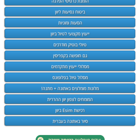
הזמנת כרטיסי הפלגה
ביטוח נסיעות ליוון
הסעות ומוניות
ייעוץ מקצועי לטיול ביוון
טיולי בוטיק מודרכים
גם חופשה בקפריסין
מסלולי ייעוץ מתקדמים
מסלול טיול בפלופונס
מלונות מומלצים באתונה + מתנה!
המומחים לצפון יוון ההררית
רכישת Esim ביוון
סיור באתונה בעברית