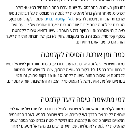
זהו נתון משתנה, בהתבסס על שנים עברו המחיר מתחיל בכ-400 דולר
לכרטיס, מאחר וחלק גדול מהטיסות לקלמטה הן מבוססות על חבילות נופש
שחברות התיירות מנסות להציע
למלון קוסטה נברינו
שמכוון לקהל עם כסף,
הטיסות לקלמטה לרוב יקרות יותר מטיסות ליעדים אחרים של יוון, עם זאת
כאמור, מי שספונטאני וימתיןם לרגע האחרון, עשוי למצוא טיסות לקלמטה
בכסף קטן מאד, מצב זה נוצר בעקבות שיווק לא נכון של חברות התיירות ליעד
הזה, הם טועים ואתם מרוויחים.
כמה זמן אורכת הטיסה לקלמטה
טיסה מישראל לקלמטה אורכת כשעתיים ורבע. טיסות חזור מיוון לישראל תמיד
קצרות יותר בכ-10-15 דקות בהשוואה להלוך, שימו לב שלעתים הטיסות
לקלמטה או טיסות החזור עשויות לקחת 10 או 15 דקות פחות, זה תלוי
בגורמים של מזג אוויר, משקל המטוס כולל הכבודה והחשיבות ועוד פרמטרים.
למי מתאימה טיסה ליעד קלמטה
טיסות לקלמטה מתאימות למי שרוצה לטייל בדרום הפלופונס של יוון או למי
שרוצה לקצר את הדרך לאי קיתירה, או למי שרוצה להגיע לאחד הריזורטים
המצויים באיזור פילוס או קלמטה, כמו למשל קוסטה נברינו כבר מספר שנים
שהטיסות לקלמטה לא מלאות שכן תיירים רבים גם מישראל מגיעים לאיזור