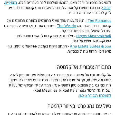
למטיילים במסינייה וחבל מאני, תמצאו המלצות לינה בעמודים הללו:
במסינייה
,
ו
במאני
. הרבה נוחתים בקלמטה על מנת לנפוש ברזורט קוסטה נברינו, ראו
לינק לרזורט ולעוד כמה נבחרים:
The Romanos
- הוא למעשה אחד משני הרזורטים במתחם הרזורטים של
קוסטה נברינו, השני הוא
The Westin
- שניהם טובים ויוקרתיים על חוף הים
ועם כל הפסיליטיס לחופשה מפנקת.
Pirgos Mavromichali
- מלון בוטיק מפנק בחבל מאני במפרץ לימני
המבוקש, יושב ממש על הים.
Aria Estate Suites & Spa
- מתחם אירוח בקרבת אאירופוליס ולימני, נוף
מלא לים ויחידות נוחות ומפנקות.
תחבורה ציבורית אל קלמטה
אל קלמטה וגם אל עיירות מרכזיות במסינייה גמו Pilos ואחרות ניתן להגיע
בתחבורה ציבורית, אך על מנת לטייל במאני ובמסינייה יש צורך ברכב שכור.
לוח זמני נסיעות אוטובוס ניתן לחפש אונליין תמיד על ידי הצירוף של KTEL
ושם היעד, למשל Ktel Kalamata או Ktel Mesinias.
להשכרת רכב לחצו כאן
.
טיול עם נהג פרטי באיזור קלמטה
בין אם נוחתים בקלמטה או באתונה, יש לכם אפשרות לקחת טיול פרטי עם