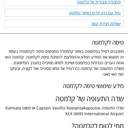
תחבורה ציבורית אל קלמטה
טיול עם נהג פרטי באיזור קלמטה
שאלות ויצירת קשר
טיסה לקלמטה
מתכננים לטייל בפלופונס, באיזור קלמטה? מחפשים טיסה לקלמטה? בעמוד
זה תמצאו את המידע המלא וההמלצות להזמנת טיסה לקלמטה. קלמטה היא
אחת הערים הגדולות בפלופונס ושייכת למחוז מסינייה במערב הפלופונס.
משדה התעופה של קלמטה נח לטייל אל מחוז מסינייה ואל לקוניה, ובעיקר
חצי האי מאני.
מידע שימושי טיסה לקלמטה
שדה התעופה של קלמטה
שדה התעופה Captain Vasillis Kostantakopoulos או פשוט Kalmata
International Airport וסימונו KLX
מתי לטוס לקלמטה?