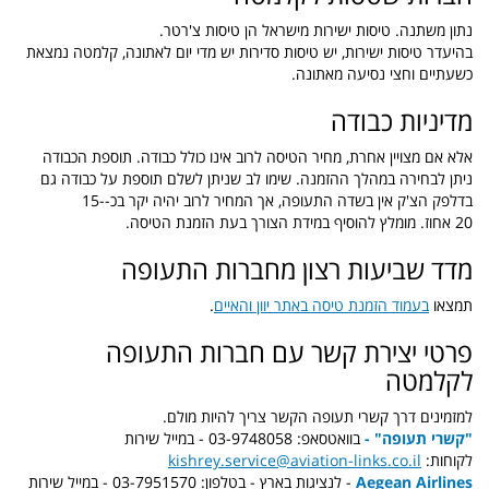
נתון משתנה. טיסות ישירות מישראל הן טיסות צ'רטר.
בהיעדר טיסות ישירות, יש טיסות סדירות יש מדי יום לאתונה, קלמטה נמצאת
כשעתיים וחצי נסיעה מאתונה.
מדיניות כבודה
אלא אם מצויין אחרת, מחיר הטיסה לרוב אינו כולל כבודה. תוספת הכבודה
ניתן לבחירה במהלך ההזמנה. שימו לב שניתן לשלם תוספת על כבודה גם
בדלפק הצ'ק אין בשדה התעופה, אך המחיר לרוב יהיה יקר בכ-15-
20 אחוז. מומלץ להוסיף במידת הצורך בעת הזמנת הטיסה.
מדד שביעות רצון מחברות התעופה
תמצאו
בעמוד הזמנת טיסה באתר יוון והאיים
.
פרטי יצירת קשר עם חברות התעופה
לקלמטה
למזמינים דרך קשרי תעופה הקשר צריך להיות מולם.
"קשרי תעופה" -
בוואטסאפ:
03-9748058 -
במייל שירות
לקוחות:
kishrey.service@aviation-links.co.il
Aegean Airlines
- לנציגות בארץ - בטלפון: 03-7951570 - במייל שירות