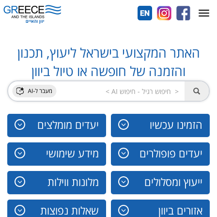
Toggle
navigation
האתר המקצועי בישראל ליעוץ, תכנון
והזמנה של חופשה או טיול ביוון
הזמינו עכשיו
יעדים מומלצים
יעדים פופולרים
מידע שימושי
ייעוץ ומסלולים
מלונות ווילות
אזורים ביוון
שאלות נפוצות