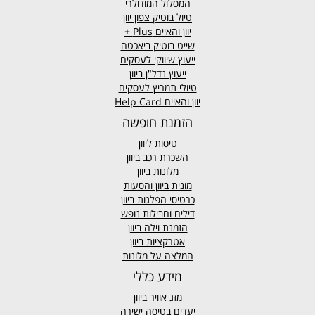
המסלול המודולרי
טיול בוטיק צפון יוון
יוון והאיים
Plus +
שייט בוטיק ביאכטה
ייעוץ שיווקי לעסקים
ייעוץ נדל"ן ביוון
טיולי תמריץ לעסקים
יוון והאיים Help Card
הזמנת חופשה
טיסות ליוון
השכרת רכב ביוון
מלונות ביוון
מונית ביוון
והסעות
כרטיסי הפלגות ביוון
דילים וחבילות נופש
הזמנת וילה ביוון
אטרקציות ביוון
המלצה על מלונות
מידע כללי
מזג אוויר
ביוון
יעדים בטיסה ישירה