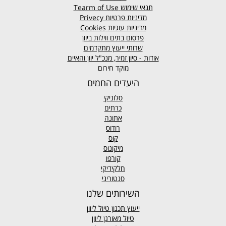
תנאי שימוש
Tearm of Use
מדיניות פרטיות
Privecy
מדיניות עוגיות
Cookies
פרסום בתים ווילות ביוון
שרותי ייעוץ מתקדמים
אודות - סיון זמיר, מנכ"ל יוון והאיים
מוקד חירום
היעדים החמים
סלוניקי
כרתים
אתונה
רודוס
קוס
מיקונוס
קורפו
חלקידיקי
סנטוריני
השירותים שלנו
ייעוץ תכנון טיול ליוון
טיול מאורגן ליוון