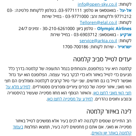
לקוחות:
info@open-sky.co.il
אל-על
- בוואטסאפ או טלפון: 03-9771111. בטלפון ללקוחות פלטינה: 03-
9771212 וללקוחות זהב: 03-9771000 - במייל שירות
לקוחות:
Telloren@elal.co.il
Olympic Airlines
- טלפון ביוון: 30-210-6261000 - זמינים 24/7
ארקיע
- בוואטסאפ: 03-6903712 - במייל שירות
לקוחות:
service@arkia.co.il
ישראייר
- שירות לקוחות: 1700-700186
יעדים לטייל סביב קלמטה
קלמטה היא עיר בפלופונס, והנוחתים בנמל התעופה של קלמטה בדרך כלל
מגיעים כדי לטייל באיזור ולא כדי לבקר בעיר עצמה. הפלופונס הוא יעד גדול
ואפשר לטייל בו גם חודשים. שני יעדי טיול קרובים לקלמטה ומומלצים הם חצי
האי מאני, איזור יפיפה של כפרים ציוריים ומפרצים פסטורליים.
למידע מלא על
חצי האי מאני לחצו כאן
. והאיזור הנוסף הוא מחוז מסינייה שעשיר בהיסטוריה
ובטבע וחופים נהדרים.
למידע על מסינייה לחצו כאן
.
לינה באיזור קלמטה
רוב התיירים שטסים לקלנטה לא לנים בעיר אלא ממשיכים לטייל באיזור
מסינייה או מאני. אם אתם כן מחפשים לינה בעיר, תמצאו המלצות
בעמוד
קלמטה באתר יוון והאיים
.