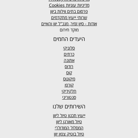
מדיניות עוגיות
Cookies
פרסום בתים ווילות ביוון
שרותי ייעוץ מתקדמים
אודות - סיון זמיר, מנכ"ל יוון והאיים
מוקד חירום
היעדים החמים
סלוניקי
כרתים
אתונה
רודוס
קוס
מיקונוס
קורפו
חלקידיקי
סנטוריני
השירותים שלנו
ייעוץ תכנון טיול ליוון
טיול מאורגן ליוון
המסלול המודולרי
טיול בוטיק צפון יוון