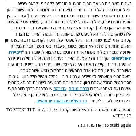
בשנות השמונים רצועת החוף המצוייה מזרחית לקטריני נקראה ריביית
האולימפוס משכה אליה הרבה תיירים ואז נבנו גם מלונות גדולים באיוור זה אך
הם נזנחו מאז וכיום איזור זה פחות מפותח ומושך משהיה בעבר [ עדיין יש כאן
מספר חופים יפים, אבל מי שרגיל למלונות ברמה גבוהה, עשוי מעט להתאכזב
מאחר ואין כאן כאלה ] קטריני עצמה כעיר אינה מהווה יעד תיירותי מיוחד,
אלה שהקרבה להר האולימפוס שמים אותה על המפה האיזור בו מצוייה
קטריני קרוי "צפון שמורת הר האולימפוס" עליו תוכלו לקרא בהרחבה באתר יוון
והאיים תחת הכותרת האולימפוס. בשנה שעברה ניסו מספר חברות ממזרח
אירופה למכור חבילות נופש לאיזור זה וניסו גם למצוא לו שם חדש "
ריביירת
האולימפוס
" אך דבר זה לא צלח, האיזור כאמור נחמד, אבל המילה ריביירה"
הבטיחה הרבה וקיימה מעט והיא ללא ספק שם יומרני מדי.. תיירים המגיעים
לאיזור זה של יוון, הם לא אלה המתאימים לחבילות נופש איזור קטריני
והאולימפוס מתאימים למטיילים עצמאיים ביוון כחלק מטיול כולל ביוון, 2 ימים
מסך הטיול הכולל שלהם ביוון. לרוב תיירים המגיעים לשמורת הר האולימפוס
עושים זאת לאחר שביקרו
בכפרי זגוריה
,
צומרקה
או כתחנה בדרך חזור מחצי
האי פיליון בחזרה לסלוניקי ולא כמיקום נופש מרכזי, למידע נוסף ומקיף על
האיזור ניתן לעבור לעמוד :
הר האולימפוס באתר יוון והאיים.
מסעדה טובה מאד באיזור האולימפוס וקטריני : עונה לשם
ΤΟ ΣΤΕΚΙ ΤΗΣ
ΑΓΓΕΛΑΣ
to steki agela ראו מפת הגעה