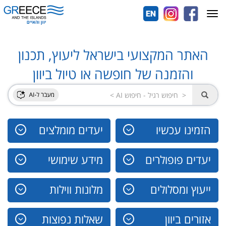
Toggle
navigation
האתר המקצועי בישראל ליעוץ, תכנון
והזמנה של חופשה או טיול ביוון
הזמינו עכשיו
יעדים מומלצים
יעדים פופולרים
מידע שימושי
ייעוץ ומסלולים
מלונות ווילות
אזורים ביוון
שאלות נפוצות