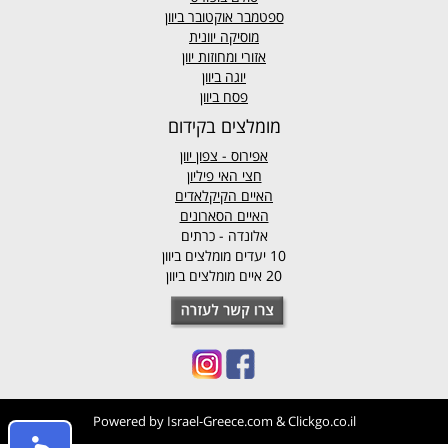
ספטמבר אוקטובר ביוון
מוסיקה יוונית
אזורי ומחוזות יוון
יוגה ביוון
פסח ביוון
מומלצים בקידום
אפירוס
- צפון יוון
חצי האי פיליון
האיים הקיקלאדים
האיים הסארונים
אלונדה - כרתים
10 יעדים מומלצים ביוון
20 איים מומלצים ביוון
Powered by
Israel-Greece.com
&
Clickgo.co.il