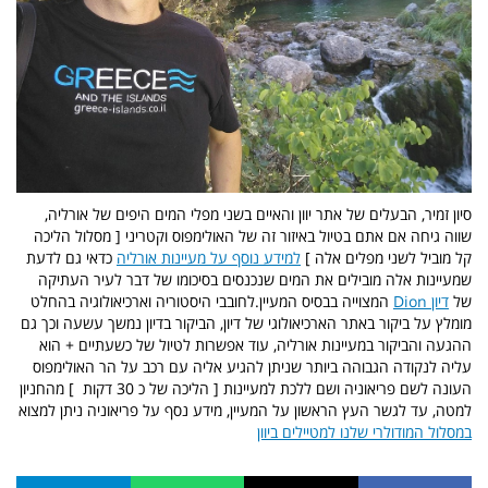
סיון זמיר, הבעלים של אתר יוון והאיים בשני מפלי המים היפים של אורליה,
שווה גיחה אם אתם בטיול באיזור זה של האולימפוס וקטריני [ מסלול הליכה
קל מוביל לשני מפלים אלה ]
למידע נוסף על מעיינות אורליה
כדאי גם לדעת
שמעיינות אלה מובילים את המים שנכנסים בסיכומו של דבר לעיר העתיקה
של
דיון Dion
המצוייה בבסיס המעיין.לחובבי היסטוריה וארכיאולוגיה בהחלט
מומלץ על ביקור באתר הארכיאולוגי של דיון, הביקור בדיון נמשך עשעה וכך גם
ההגעה והביקור במעיינות אורליה, עוד אפשרות לטיול של כשעתיים + הוא
עליה לנקודה הגבוהה ביותר שניתן להגיע אליה עם רכב על הר האולימפוס
העונה לשם פריאוניה ושם ללכת למעיינות [ הליכה של כ 30 דקות ] מהחניון
למטה, עד לגשר העץ הראשון על המעיין, מידע נסף על פריאוניה ניתן למצוא
במסלול המודולרי שלנו למטיילים ביוון