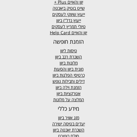
יוון והאיים
Plus +
שייט בוטיק ביאכטה
ייעוץ שיווקי לעסקים
ייעוץ נדל"ן ביוון
טיולי תמריץ לעסקים
יוון והאיים Help Card
הזמנת חופשה
טיסות ליוון
השכרת רכב ביוון
מלונות ביוון
מונית ביוון
והסעות
כרטיסי הפלגות ביוון
דילים וחבילות נופש
הזמנת וילה ביוון
אטרקציות ביוון
המלצה על מלונות
מידע כללי
מזג אוויר
ביוון
יעדים בטיסה ישירה
השכרת יאכטה ביוון
סולם בופורט