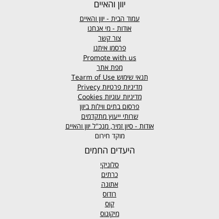
יוון והאיים
עמוד הבית - יוון והאיים
אודות - מי אנחנו
צור קשר
פרסמו איתנו
Promote with us
מפת אתר
תנאי שימוש
Tearm of Use
מדיניות פרטיות
Privecy
מדיניות עוגיות
Cookies
פרסום בתים ווילות ביוון
שרותי ייעוץ מתקדמים
אודות - סיון זמיר, מנכ"ל יוון והאיים
מוקד חירום
היעדים החמים
סלוניקי
כרתים
אתונה
רודוס
קוס
מיקונוס