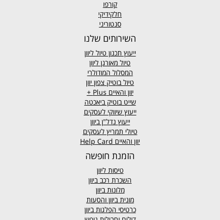
קורפו
חלקידיקי
סנטוריני
השירותים שלנו
ייעוץ תכנון טיול ליוון
טיול מאורגן ליוון
המסלול המודולרי
טיול בוטיק צפון יוון
יוון והאיים
Plus +
שייט בוטיק ביאכטה
ייעוץ שיווקי לעסקים
ייעוץ נדל"ן ביוון
טיולי תמריץ לעסקים
יוון והאיים Help Card
הזמנת חופשה
טיסות ליוון
השכרת רכב ביוון
מלונות ביוון
מונית ביוון
והסעות
כרטיסי הפלגות ביוון
דילים וחבילות נופש