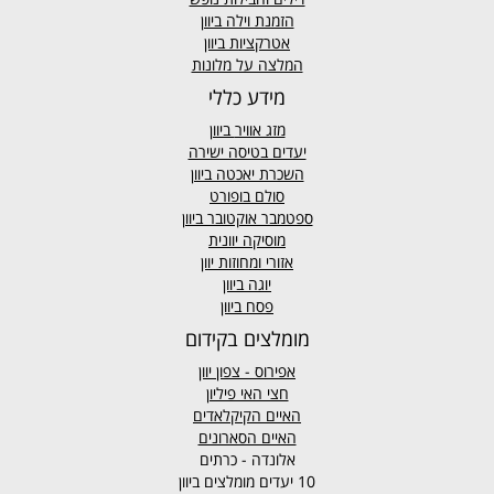
הזמנת וילה ביוון
אטרקציות ביוון
המלצה על מלונות
מידע כללי
מזג אוויר
ביוון
יעדים בטיסה ישירה
השכרת יאכטה ביוון
סולם בופורט
ספטמבר אוקטובר ביוון
מוסיקה יוונית
אזורי ומחוזות יוון
יוגה ביוון
פסח ביוון
מומלצים בקידום
אפירוס
- צפון יוון
חצי האי פיליון
האיים הקיקלאדים
האיים הסארונים
אלונדה - כרתים
10 יעדים מומלצים ביוון