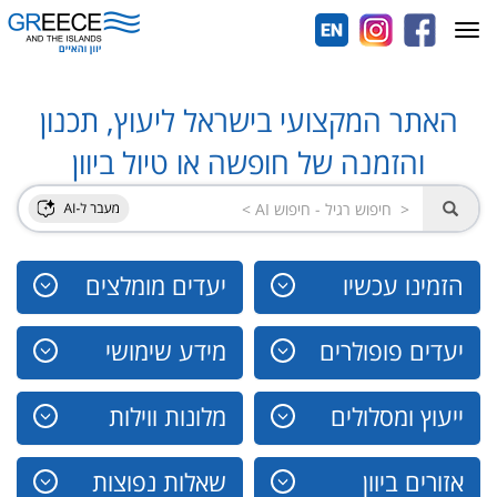
Toggle
navigation
האתר המקצועי בישראל ליעוץ, תכנון
והזמנה של חופשה או טיול ביוון
הזמינו עכשיו
יעדים מומלצים
יעדים פופולרים
מידע שימושי
ייעוץ ומסלולים
מלונות ווילות
אזורים ביוון
שאלות נפוצות