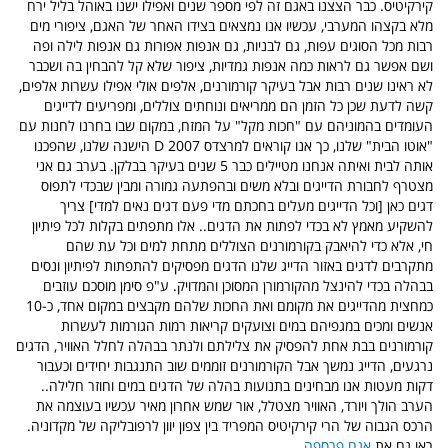
קירקיטיס. כבר הצצנו באגם זה לפי מספר שנים ואפילו ישנו באוהל בליל ירח
מלא בקצהו המערבי, עכשיו אנו נמצאים בצידו האחר של האגם, ציפורי מים
רבות מכל הסוגים עפות, גם לבניות, גם אנפות אפורות גם אנפות לילה ופה
ושם אפשר גם לראות כמה אנפות גמדיות, ציפור שלא קל להבחין בה ושכבר
לא ראינו שנים רבות אבל בעיקר קורמורנים, אלפים אולי אפילו עשרות אלפים,
קשה לדעת שכן כל הזמן הם ממריאים ונוחתים צוללים, ומפריעים לדייגים
העומדים בהמוניהם עם "חכות מקל" על המזח, במקום שבו בחרנו לחנות עם
"אוטו הבית" שלנו, כך אנו קוראים למרצדס 2007 D הישנה שלנו, שהפכנו
אותה לבית ואיתה אנחנו מטיילים כבר 5 שנים בעיקר בבלקן. בערב גם אני
מצטרף לחבורת הדייגים ובלא משים ובהפתעה גמורה ומבין שבכדי לתפוס
דגים כאן [וכל הדייגים מעלים בחכתם מדי פעם דגים נאים למדי] צריך
להשקיע מאמץ לא בכדי לפתות את הדגים.. אלו מתפתים בקלות לכל פיתיון
חי, אלא כדי להיאבק בקורמורנים הצוללים מתחת למים וכל עת שהם
מתקרבים לדגים באזור הדייג שלנו הדגים מפסיקים להתפתות לפיתיון ונסים
בבהלה בכדי להינצל מהקורמורן המסוכן והמדויק. ע"פ סימן מוסכם עוזבים
כמחצית מהדייגים את מקומם ואת החכות שלהם מקבצים במקום אחד, כ-10
אנשים ומכים במגפיהם במים וצועקים קריאות רמות הגורמות לעשרות
קורמורנים בבת אחת להפסיק את צלילתם ולנתר בבהלה לחלל האוויר, הדגים
נרגעים, הדייג נמשך אבל הקורמורנים זוממים שוב התנגבות יחידים וכעבור
דקות מעטות אנו מבחינים בתנועות בהלה של הדגים במים וחוזר חלילה..
הערב הולך ויורד, האוויר מצטלל, אור שמש אחרון מאיר עכשיו בעוצמה את
הרכס הגבוה של הרי קירקיטיס המפריד בין צפון יוון לרפובליקה של מקדוניה.
ראו גם את
אגם פרספה