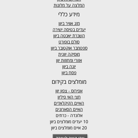
המלצה על מלונות
מידע כללי
מזג אוויר
ביוון
יעדים בטיסה ישירה
השכרת יאכטה ביוון
סולם בופורט
ספטמבר אוקטובר ביוון
מוסיקה יוונית
אזורי ומחוזות יוון
יוגה ביוון
פסח ביוון
מומלצים בקידום
אפירוס
- צפון יוון
חצי האי פיליון
האיים הקיקלאדים
האיים הסארונים
אלונדה - כרתים
10 יעדים מומלצים ביוון
20 איים מומלצים ביוון