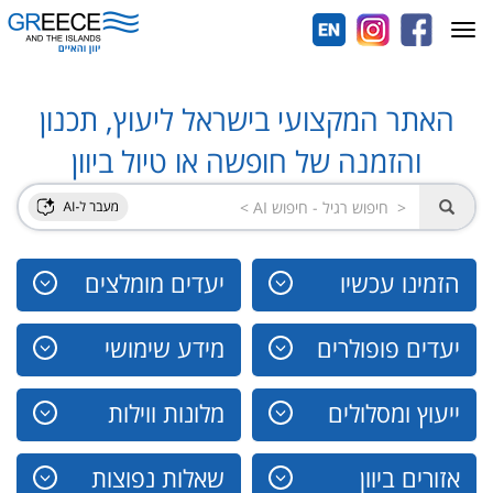
Toggle
navigation
האתר המקצועי בישראל ליעוץ, תכנון
והזמנה של חופשה או טיול ביוון
הזמינו עכשיו
יעדים מומלצים
יעדים פופולרים
מידע שימושי
ייעוץ ומסלולים
מלונות ווילות
אזורים ביוון
שאלות נפוצות