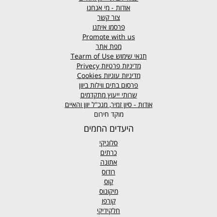
אודות - מי אנחנו
צור קשר
פרסמו איתנו
Promote with us
מפת אתר
תנאי שימוש
Tearm of Use
מדיניות פרטיות
Privecy
מדיניות עוגיות
Cookies
פרסום בתים ווילות ביוון
שרותי ייעוץ מתקדמים
אודות - סיון זמיר, מנכ"ל יוון והאיים
מוקד חירום
היעדים החמים
סלוניקי
כרתים
אתונה
רודוס
קוס
מיקונוס
קורפו
חלקידיקי