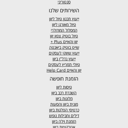
סנטוריני
השירותים שלנו
ייעוץ תכנון טיול ליוון
טיול מאורגן ליוון
המסלול המודולרי
טיול בוטיק צפון יוון
יוון והאיים
Plus +
שייט בוטיק ביאכטה
ייעוץ שיווקי לעסקים
ייעוץ נדל"ן ביוון
טיולי תמריץ לעסקים
יוון והאיים Help Card
הזמנת חופשה
טיסות ליוון
השכרת רכב ביוון
מלונות ביוון
מונית ביוון
והסעות
כרטיסי הפלגות ביוון
דילים וחבילות נופש
הזמנת וילה ביוון
אטרקציות ביוון