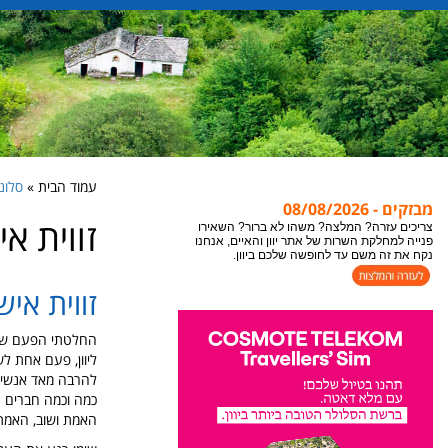
עמוד הבית »
סלוניקי iki
מבזקים - 08/08/2026
זווית א
אתר יוון והאיים מתעדכן במידע חדש כל הזמן, לקבלת
המידע העדכני ביותר לעמוד בו אתם נמצאים או
צופים, מומלץ לבצע ריפרש לעמוד "רענון".
זווית איש
צריכים עזרה? המלצה? משהו לא ברור? השאירו
פנייה למחלקת השרות של אתר יוון והאיים, אנחנו
נקח את זה משם עד לחופשה שלכם ביוון.
החלטתי הפעם שלא 
ליוון, פעם אחת ל
להרבה מאד אנשים ש
כמה וכמה חברים ט
האמת ושוב, האמת של