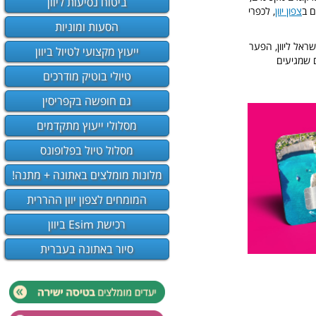
ביטוח נסיעות ליוון
ם ב
צפון יוון
, לכפרי
הסעות ומוניות
שראל ליוון, הפער
ייעוץ מקצועי לטיול ביוון
ם שמגיעים
טיולי בוטיק מודרכים
גם חופשה בקפריסין
מסלולי ייעוץ מתקדמים
מסלול טיול בפלופונס
מלונות מומלצים באתונה + מתנה!
המומחים לצפון יוון ההררית
רכישת Esim ביוון
סיור באתונה בעברית