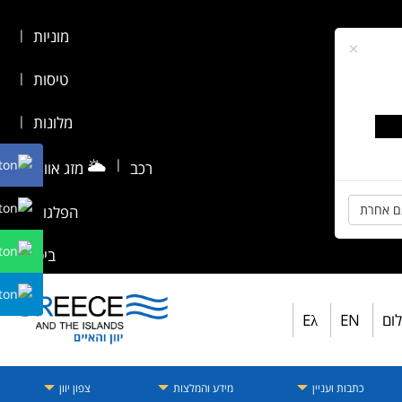
מוניות
|
×
טיסות
|
מלונות
|
🌥️
|
רכב
מזג אוויר
|
ם אחרת
הפלגות
|
ביטוח
לום
EN
Eλ
כתבות ועניין
מידע והמלצות
צפון יוון