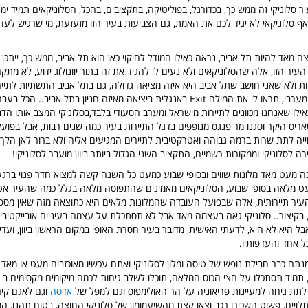
 סלוניקי זה ממש כך, בכדורגל, בפוליטיקה, בתקציבים, בהכל, הסלוניקאים תמיד ימ
 סלוניקאי לא יגיד לכם את האמת, גם הצביעות בעיר הזו מזעזעת, מי שרגיש לעדינו
צה מאד להיות תל אביב, נראה כאילו המודל לחיקוי כאן הוא תל אביב, ממש כך, יית
עיר הזו, אלה שהסלוניקאים ולא נעים לי להגיד את זה בתור יוונולוג ידוע, לא מתק
 ולא שאני חושב שתל אביב היא איזה מציאה גדולה, גם בתל אביב התשתיות לתייר
שפגשתי בעולם המערבי, תראו לי את המילה Exit באנגלית ביציאה מאיזה חניון בתל אביב.. 
ילו שאנחנו מכוונים לתיירות מישראל ומערב הסעודי בלבד,בסלוניקי המצב אותו הדב
יס היקר וסגנו מר פנגס מנופפים בדגל התיירות בעיר כמה שנים רבות, אבל בפועל,
ייה לתת שרות ברמה גבוהה ואטרקטיבית לתיירים המגיעים אליה ולא ברור לאן הלך 
ה לסלוניקי וממקורות רשמיים, התקציב השני הגדול ביותר ביוון מועבר לסלוניקי!
ה מעט מאד מלונות שווים ובסופי שבוע כמעט כל השנה קשה למצוא חדר פנוי ברגע 
ט מלאה בסופי שבוע, הסלוניקאים מאמינים שהתפוסה מלאה בגלל כמה שהעיר אטר
ר תיירותית, אלה שבפועל העובדה שהמלונות מלאים היא כתוצאה מזה שאין מספק 
קיצור.. סלוניקי גאה בעצמה מאד אבל לא תסתכלת על עצמה בעיניים אובייקטיביו
 אבל היא לא היא, לדעתי האישית, מדובר בעיר חסרת האופי במקום הראשון ביוון, ועד
כל אחד והעדפותיו.
תם כבר חבילת נופש של טיסה ומלון לסלוניקי ואתם עכשיו מאוכזבים מעט או מאד
ן לתת גיחה למעיינות פריאוניה על הר האולימפוס וגם למפל של
אדסה
וגם לאגם קירק
ויים, פשוט השכירו רכב וצאו קצת מהשיעמומון של סלוניקי החוצה, בטוח תהנו, המ