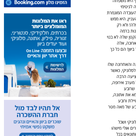
קי היא משפחה
 לגיטימי
 העובדה המוגמרת
עניין, היא ממש
לה! ולא רק
נות ברמה
הקטן שלה לא בנוי
ארוכה, אלה
וון! הם כל כך
נה והאחרונה שלו
וב לסלוניקי, כאשר
ציעה הרבה
לסטנדרטים של מערב אירופה,
 שרובע
מא את אתונה,
יילת ורובע
רובע של מאה מטר
ניקי ושכל
ים אולי מישהו
תונאים בכל