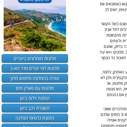
צאו באתונאים את
יות, ישים לב
כן שגם בשל הקשר
רבים לתל אביב
ות מהנמוכות
הכל בעברית ולעתים
ר בדיוק, אמנם
 סלוניקי היא עיר
לאיבוד כל הכסף
מלונות מומלצים ביעדים
מלונות לפי יעדים סדר הא-ב
האחרון, כלומר,
קטיבית ולכן לא
עזרה בהמלצה וחיפוש מלון
מלונות, אז
מלונות עם פארק מים
ת, היא מנסה
יין אם נהנתם
הזמנת וילות ביוון
השכרת רכב ביוון
 מהדברים שאני
כותב כאן, אל תהיו, תמיד תסתכלו על חצי הכוס המלאה, תוכלו לשלב גיחות לכמה מיקומים מקסימים ב 3-4 הימים שלכם
הזמנת כרטיסי הפלגה
יניס ואפילו
יקומים מקסימים,