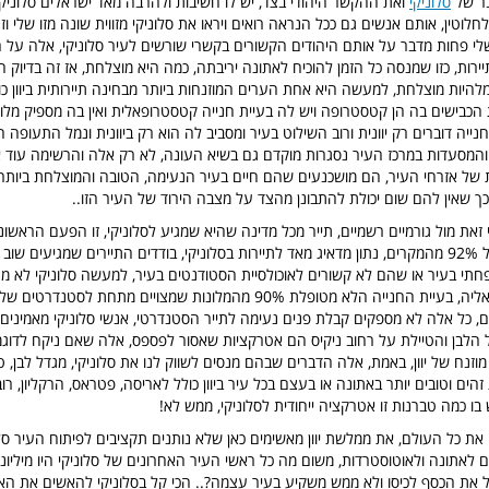
בר של
סלוניקי
ואת ההקשר היהודי בצד, יש לו חשיבות ולהרבה מאד ישראלים סלוני
לחלוטין, אותם אנשים גם ככל הנראה רואים ויראו את סלוניקי מזווית שונה מזו שלי וזה
לי פחות מדבר על אותם היהודים הקשורים בקשרי שורשים לעיר סלוניקי, אלה על
יירות, כזו שמנסה כל הזמן להוכיח לאתונה יריבתה, כמה היא מוצלחת, אז זה בדיוק ה
מלהיות מוצלחת, למעשה היא אחת הערים המוזנחות ביותר מבחינה תיירותית ביוון כו
הכבישים בה הן קטסטרופה ויש לה בעיית חנייה קטסטרופאלית ואין בה מספיק מלו
חנייה דוברים רק יוונית ורוב השילוט בעיר ומסביב לה הוא רק ביוונית ונמל התעופה 
 והמסעדות במרכז העיר נסגרות מוקדם גם בשיא העונה, לא רק אלה והרשימה עוד 
ל אזרחי העיר, הם מושכנעים שהם חיים בעיר הנעימה, הטובה והמוצלחת ביותר בי
ך שאין להם שום יכולת להתבונן מהצד על מצבה הירוד של העיר הזו..
זאת מול גורמיים רשמיים, תייר מכל מדינה שהיא שמגיע לסלוניקי, זו הפעם הראשו
בעיר סלוניקי במעל 92% מהמקרים, נתון מדאיג מאד לתיירות בסלוניקי, בודדים התיירים שמגיעים ש
תי בעיר או שהם לא קשורים לאוכולסיית הסטודנטים בעיר, למעשה סלוניקי לא מ
לתיירים המגיעים אליה, בעיית החנייה הלא מטופלת 90% מהמלונות שמצויים מתחת 
, כל אלה לא מספקים קבלת פנים נעימה לתייר הסטנדרטי, אנשי סלוניקי מאמינים
הלבן והטיילת על רחוב ניקיס הם אטרקציות שאסור לפספס, אלה שאם ניקח לדוג
מוזנח של יוון, באמת, אלה הדברים שבהם מנסים לשווק לנו את סלוניקי, מגדל לבן, ט
הים וטובים יותר באתונה או בעצם בכל עיר ביוון כולל לאריסה, פטראס, הרקליון, 
ו כמה טברנות זו אטרקציה ייחודית לסלוניקי, ממש לא!
 את כל העולם, את ממלשת יוון מאשימים כאן שלא נותנים תקציבים לפיתוח העיר סלו
 לאתונה ולאוטוסטרדות, משום מה כל ראשי העיר האחרונים של סלוניקי היו מיליונר
של את הכסף לכיסו ולא ממש משקיע בעיר עצמה?.. הכי קל בסלוניקי להאשים את הא