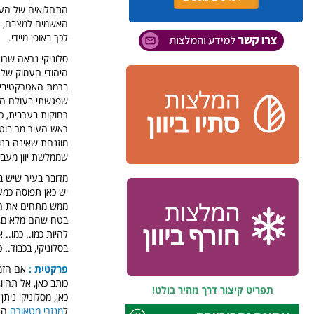
התחלואים של העיר
האשמים למצבם, אף
לכך באופן מיידי.
סלוניקי נראה שרו
היהודי העמוק של ה
ברמת האטרקטיביות
רחוקות בערבית, כא
ראש העיר מר בוטאר
מוזנחת שאינה בנו
שממלשת יוון מעביר
מדובר בעיר שיש ב
יש כאן תפוסה כמע
ממש מתחים את העי
בטח שהם מלאים, ב
להיות כמו.. כמו..
בסלוניקי, בכבוד.. 
פרקטית :
אם הזמנ
תפריט קיצור דרך מהיר בולט!
כאן, מסלוניקי נית
ל
מנזרי מטאורה
התל