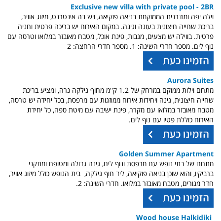
Exclusive new villa with private pool - 2BR
וילה יפה ומודרנית הממוקמת בניאה פוקיאה, ויש בה אינטרנט, מיזוג אוויר,
בריכת שחייה חיצונית בעונה וגינה. במקום האירוח יש בריכה פרטית וחניה
פרטית. בווילה יש מצעים, מגבות, פינת אוכל, מטבח מאובזר במלואו וטרסה עם
נוף לים. מספר חדרי השינה: 1. מספר חדרי הרחצה: 2
Aurora Suites
מתחם וילות ממוקם במרחק של 1.2 ק''מ מחוף גילקה נרה, ומציע בריכת
שחייה חיצונית, גינה ויחידות אירוח ממוזגות עם מרפסת, בכל יחידה יש טרסה,
מטבח מאובזר במלואו עם מקרר, פינת ישיבה עם מיטת ספה, כל יחידת
האירוח כוללת פטיו עם נוף לים.
Golden Summer Apartment
מתחם של בתי נופש עם מרפסת ונוף לים, גינה גדולה ומטופח ומתקני
ברביקיו, והוא שוכן בניאה פוקיאה, ליד חוף גילקה, בית הנופש כולל מיזוג אוויר,
חדר מגורים, מטבח מאובזר במלואו. חדרי השינה: 2.
Wood house Halkidiki