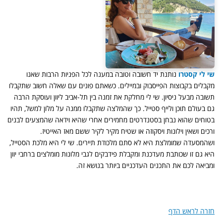
שי לי קסטרו
נותנת יד חשובה וטובה במענה לכל הפניות הרבות שאנו
מקבלים בקבוצות הפייסבוק ובמיילים. כשאתם פונים עם שאלה חשוב שתקבלו
תשובה מבעל ניסיון. שי לי מחלקת את זמנה בין תל-אביב ליוון ועוסקת הרבה
גם בעולם תוכן ולייף סטייל. כך שהמלצה שתקבלו ממנה על מלון למשל, תהיו
בטוחים שהוא נבחן בסטנדרטים מחמירים אחרי שהיא וידאה שהמצעים לבנים
ורכים ושאין וילונות ויסקוזה או שטיח מקיר לקיר ששם מאז האייטיז.
ושהמסעדה שמומלצת היא לא סתם מלכודת תיירים. שי לי היא מלכת הסטייל,
היא גם זו שכותבת מעדכנת ומקבלת פידבקים לגבי מלונות מומלצים ברחבי יוון
ומביאה לכם את התכנים העדכניים ביותר בנושא זה.
חזרה לראש הדף