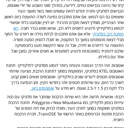
ק״מ של נהיגה בכבישים נוחים.
לידיעה, במהלך סופי השבוע של יולי ואוגוסט,
הכבישים לסלוניקי וחזרה יכולים להיות עמוסים מאוד בשל תושבי העיר
שיוצאים גם הם לנפוש. אם אתם מתכננים נסיעה לשדה התעופה ביום ראשון
אחר הצהריים, מומלץ לצאת מוקדם מהרגיל.
יש לציין שכמעט בלתי אפשרי
לנפוש בחליקידיקי ולהגיע לחופים ללא רכב, שהוא ממש בגדר חובה.
ראו
הזמנת רכב בסלוניקי
אלא אם אתם מתכננים לבלות בוילה או ריזורט על החוף
מבלי לצאת מהמתחם במשך כל התקופה, אז תוכלו להזמין הסעה משדה
התעופה עד לריזורט או לוילה, אבל זה עשוי להקשות מעט בלוגיסטיקה
שלכם להתנייד בספונטניות ולהגיע למסעדות או חופים אחרים, כמובן שכל
אחד עם בחירתו.
אוטובוס: זוהי הדרך הנפוצה והנוחה ביותר לנסוע מסלוניקי לחלקידיקי. תחנת
האוטובוס KTEL בסלוניקי, הממוקמת בסמוך לתחנת הרכבת, מציעה שירותי
אוטובוסים תכופים ליעדים שונים בחלקידיקי. אוטובוסים יוצאים באופן קבוע
לאורך כל היום, עם שירותים תכופים יותר בחודשי הקיץ. זמן הנסיעה בדרך
כלל לוקח בין 1.5 ל-2.5 שעות. ראו מידע על
אוטובוסים ביוון.
רכבת: אפשרות חדשה יותר היא שירות הרכבות שמחבר את סלוניקי עם כמה
עיירות בצפון חלקידיקי, כמו Nea Moudania ו-Polygyros. תחנת הרכבת
בסלוניקי ממוקמת בסמוך למרכז העיר, ותוכלו לבדוק את לוח הזמנים של
הרכבת וזמינות הכרטיסים באתר הרשמי של TrainOSE, חברת הרכבות
היוונית.