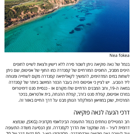
Nea fokea
בנמל של נאה פוקיאה ניתן לשכור סירה ללא רישיון ולצאת לשייט לחופים
היפים מסביב, החופים המזרחיים של קסנדרה כמו החוף של אפיטוס, שם ניתן
לשחות במים המדהימים, להמשיך לקאליתיאה קסנדרה מקום לשחייה ומנוחה
ליד הטבע.
יש לציין כי אפיטוס היה בעבר הכפר המיושב ביותר של קסנדרה
במאה ה-19, ורוב המבנים הדתיים שלו מקורם אז - כנסיית סנט דימיטריוס
במרכז אפיטוס, קפלת סנט ג'ורג', קפלת ההנחה, בית אלטראס, בכיכר
המרכזית, שוכן במוזיאון הפולקלור הנותן מבט על דרך החיים באזור זה.
דרכי הגעה לנאה פוקיאה
רוב המטיילים נוחתים בנמל התעופה הבינלאומי מקדוניה (SKG), שנמצא
דרומית לעיר – מה שמקצר את הדרך לקסנדרה. זמן הנסיעה משדה התעופה
ועד לעיירה נאה פוקיאה שבקסנדרה- חליקידיקי הוא כ -50 דקות דרך של 70