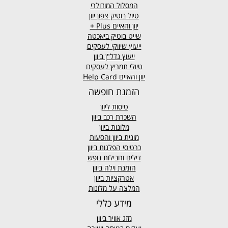
המסלול המודולרי
טיול בוטיק צפון יוון
יוון והאיים
Plus +
שייט בוטיק ביאכטה
ייעוץ שיווקי לעסקים
ייעוץ נדל"ן ביוון
טיולי תמריץ לעסקים
יוון והאיים Help Card
הזמנת חופשה
טיסות ליוון
השכרת רכב ביוון
מלונות ביוון
מונית ביוון
והסעות
כרטיסי הפלגות ביוון
דילים וחבילות נופש
הזמנת וילה ביוון
אטרקציות ביוון
המלצה על מלונות
מידע כללי
מזג אוויר
ביוון