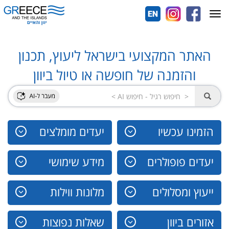
Toggle
navigation
האתר המקצועי בישראל ליעוץ, תכנון
והזמנה של חופשה או טיול ביוון
הזמינו עכשיו
יעדים מומלצים
יעדים פופולרים
מידע שימושי
ייעוץ ומסלולים
מלונות ווילות
אזורים ביוון
שאלות נפוצות