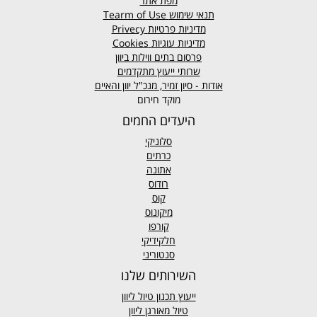
מפת אתר
תנאי שימוש
Tearm of Use
מדיניות פרטיות
Privecy
מדיניות עוגיות
Cookies
פרסום בתים ווילות ביוון
שרותי ייעוץ מתקדמים
אודות - סיון זמיר, מנכ"ל יוון והאיים
מוקד חירום
היעדים החמים
סלוניקי
כרתים
אתונה
רודוס
קוס
מיקונוס
קורפו
חלקידיקי
סנטוריני
השירותים שלנו
ייעוץ תכנון טיול ליוון
טיול מאורגן ליוון