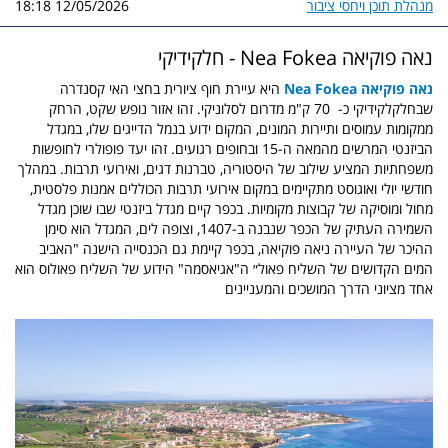
מנהלת תוכן ויחסי ציבור
12/05/2026 18:18
נאה פוקיאה Nea Fokea - חלקידיקי
נאה פוקיאה Nea Fokea
היא עיירת חוף ציורית בחצי האי קסנדרה
שבחלקלקידיקי כ- 70 ק"מ מדרום לסלוניקי. זהו אזור נופש שקט, הרחק
ממקומות עמוסים ותיירות המונים, המקום ידוע בנמל הדייגים שלו, במגדל
הביזנטי המרשים מהמאה ה-15 ובחופים רגועים. זהו יעד פופולרי לחופשות
משפחתיות המציע שילוב של היסטוריה, טברנות דגים, ואירועי תרבות. במהלך
חודשי יולי ואוגוסט מתקיימים במקום אירועי תרבות הכוללים אמנות פלסטית,
מחול ומוסיקה של קבוצות מקומיות. בכפר קיים מגדל ביזנטי שבו שוכן מגדל
השמירה העתיק של הכפר שנבנה ב-1407, וצופה לים, ‪המגדל הוא סימן
ההיכר של העיירה ניאה פוקיאה, בכפר קיימת גם הכנסייה הישנה "האביב
המים הקדושים של השליח פאול״ ה"אגיאסמה" הידוע של השליח פאולוס הוא
אחד מציוני הדרך המושכים והמעניינים