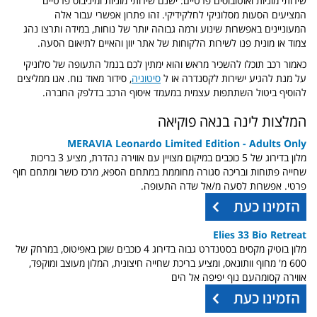
שירותי מוניות ואוטובוסים פרטיים: ישנם שירותי מוניות ומיניבוס פרטיים
המציעים הסעות מסלוניקי לחלקידיקי. זהו פתרון אפשרי עבור אלה
המעוניינים באפשרות שינוע ורמה גבוהה יותר של נוחות, במידה ותרצו נהג
צמוד או מונית פנו לשירות הלקוחות של אתר יוון והאיים לתיאום הסעה.
כאמור רכב תוכלו להשכיר מראש והוא ימתין לכם בנמל התעופה של סלוניקי
על מנת להגיע ישירות לקסנדרה או ל
סיטוניה
, סידור מאוד נוח. אנו ממליצים
להוסיף ביטול השתתפות עצמית במעמד איסוף הרכב בדלפק החברה.
המלצות לינה בנאה פוקיאה
MERAVIA Leonardo Limited Edition - Adults Only
מלון בדירוג של 5 כוכבים במיקום מצויין עם אווירה נהדרת, מציע 3 בריכות
שחייה פתוחות ובריכה סגורה מחוממת במתחם הספא, מרכז כושר ומתחם חוף
פרטי. אפשרות לסעה מ/אל שדה התעופה.
Elies 33 Bio Retreat
מלון בוטיק מקסים בסטנדרט גבוה בדירוג 4 כוכבים שוכן באפיטוס, במרחק של
600 מ' מחוף וותונאס, ומציע בריכת שחייה חיצונית, המלון מעוצב ומוקפד,
אווירה קסומהעם נוף יפיפה אל הים