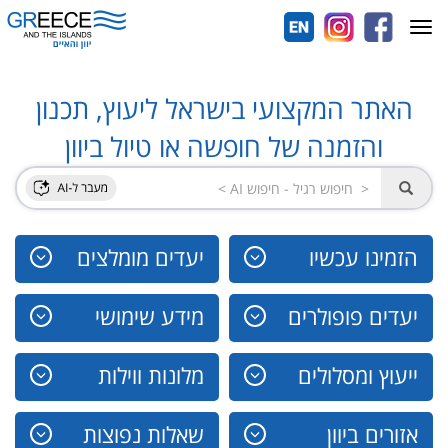
Toggle
navigation
האתר המקצועי בישראל ליעוץ, תכנון
והזמנה של חופשה או טיול ביוון
הזמינו עכשיו
יעדים מומלצים
יעדים פופולרים
מידע שימושי
ייעוץ ומסלולים
מלונות ווילות
אזורים ביוון
שאלות נפוצות