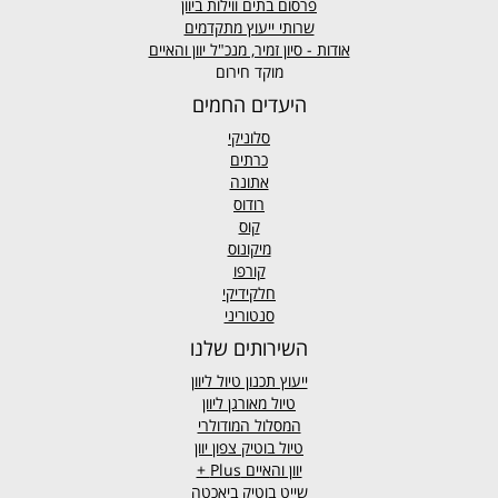
פרסום בתים ווילות ביוון
שרותי ייעוץ מתקדמים
אודות - סיון זמיר, מנכ"ל יוון והאיים
מוקד חירום
היעדים החמים
סלוניקי
כרתים
אתונה
רודוס
קוס
מיקונוס
קורפו
חלקידיקי
סנטוריני
השירותים שלנו
ייעוץ תכנון טיול ליוון
טיול מאורגן ליוון
המסלול המודולרי
טיול בוטיק צפון יוון
יוון והאיים
Plus +
שייט בוטיק ביאכטה