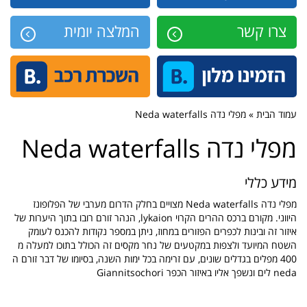
צרו קשר
המלצה יומית
עמוד הבית » מפלי נדה Neda waterfalls
מפלי נדה Neda waterfalls
מידע כללי
מפלי נדה Neda waterfalls מצויים בחלק הדרום מערבי של הפלופונז
היווני. מקורם ברכס ההרים הקרוי lykaion, הנהר זורם רובו בתוך היערות של
איזור זה ובינות לכפרים הפזורים במחוז, ניתן במספר נקודות להכנס לעומק
השטח המיועד ולצפות במקטעים של נחר מקסים זה הכולל בתוכו למעלה מ
400 מפלים בגדלים שונים, עם זרימה בכל ימות השנה, בסיומו של דבר זורם ה
neda לים ונשפך אליו באיזור הכפר Giannitsochori