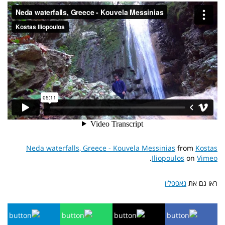
Neda waterfalls, Greece - Kouvela Messinias
from
Kostas
.
Iliopoulos
on
Vimeo
ראו גם את
נאפפליו