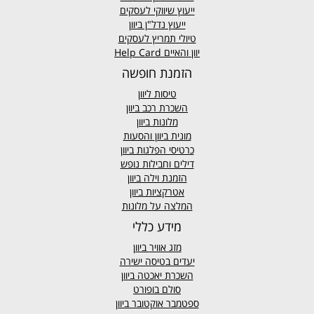
ייעוץ שיווקי לעסקים
ייעוץ נדל"ן ביוון
טיולי תמריץ לעסקים
יוון והאיים Help Card
הזמנת חופשה
טיסות ליוון
השכרת רכב ביוון
מלונות ביוון
מונית ביוון
והסעות
כרטיסי הפלגות ביוון
דילים וחבילות נופש
הזמנת וילה ביוון
אטרקציות ביוון
המלצה על מלונות
מידע כללי
מזג אוויר
ביוון
יעדים בטיסה ישירה
השכרת יאכטה ביוון
סולם בופורט
ספטמבר אוקטובר ביוון