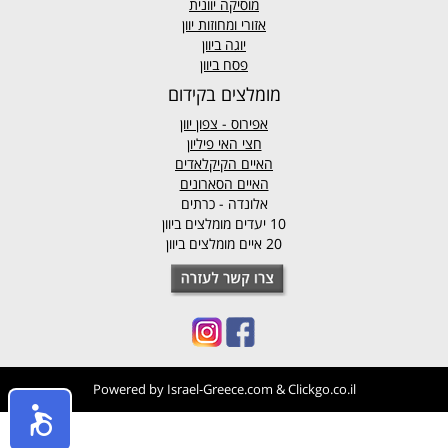
מוסיקה יוונית
אזורי ומחוזות יוון
יוגה ביוון
פסח ביוון
מומלצים בקידום
אפירוס
- צפון יוון
חצי האי פיליון
האיים הקיקלאדים
האיים הסארונים
אלונדה - כרתים
10 יעדים מומלצים ביוון
20 איים מומלצים ביוון
Powered by
Israel-Greece.com
&
Clickgo.co.il