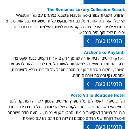
The Romanos Luxury Collection Reaort
הרזורט השני והצמוד ב-Costa Navarino, במתחם עם מלון Westin
שלעיל, ואף רמה אחת מעל. גם הוא מבוקש על ידי משפחות מכל אותן סיבות:
מתחמי ילדים, פארק מים מושקע עם מגלשות, פעילויות לילדים ומרחבים
יפיפיים לצד חוף הים הנפלא.
Archontiko Anyfanti
לא רק רזורטים... בית אחוזה שהפך למקום אירוח מקסים בכפר שקט צמוד
לכפר המתוייר דימיצאנה. למשפחות לאיזור הלוסיוס לטייל ולצאת לראפטינג
המומלץ. מקום האירוח קטן עם מספר מוגבל של חדרים. נפלא למשפחות,
אסתטי, נקי והכנסת אורחים חמה.
Porto Vitilo Boutique Hotel
מלון בוטיק קו ראשון לים על המפרץ המקסים שסמוך לעיירה המתוקה לימני
בחצי האי מאני המבוקש במחוז לקוניה של הפלופונס. מול הים בריכה ורחבה
מצויינת במיוחד לשקיעות היפות. המלון קטן ואינטימי, יש מעט חדרי משפחה
ואפשר לקחת שני חדרים סמוכים זה לזה אם אתם לא עם פעוטות.