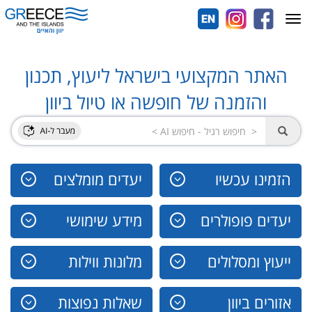
Toggle
navigation
האתר המקצועי בישראל ליעוץ, תכנון
והזמנה של חופשה או טיול ביוון
הזמינו עכשיו
יעדים מומלצים
יעדים פופולרים
מידע שימושי
ייעוץ ומסלולים
מלונות ווילות
אזורים ביוון
שאלות נפוצות