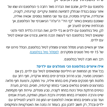
פלופונס עם ילדים, אמנם זאת הגדרה מאד רחבה כי הפלופונס זהו שמו של
איזור עצום בגודלו שנחלק לחמישה מחוזות עיקריים:
קורינתיה, לקוניה,
ארגולידה, ארקדיה ומסיניה, וגם עוד שני מחוזות נוספים: אכאיה ואיליה,
שאמנם נמצאים באיזור "כף היד" ה"עלה" הגיאוגרפי של הפלופונס, אך
מנהלתית שייכים למערב יוון.
לכן, טיול בפלופונס עם ילדים או בלי ילדים, זאת הגדרה כללית למדי ולפני
שיוצאים לטיול בפלופונס רצוי לעשות הכנה מראש, ובפרט אם יוצאים לטיול
עם ילדים.
אתר יוון והאיים מציע מסלול מפורט ומומלץ לטיול בפלופונס, הכולל פירוט יומי
של 15 ימי טיול מגוונים ומסקרנים.
למסלול טיול בפלופונס
.
רכב הוא חובה לטיול בפלופונס.
אילו איזורים בפלופונס הכי מומלצים עם ילדים?
בכל אחד מן המחוזות יש היילייטס שמתאימים לטיול עם ילדים. בין אם
ראפטינג מסעיר, טבע מרהיב וכפרים יפים במחוז ארקדיה, חוף רחב עם
מלונות חוף מפנקים ופארק מים במחוז איליה, עיר מתוקה, ורצועת חוף מלאה
במפרצונים וחופים נפלאים ובאנג'י במחוז קורינתיה, חופים, כפרים, מערת
נטיפים מרתקת וטיול נינוח במחוז לקוניה, טבע ומפלים, עיירות חוף מקסימות,
שייט והרבה היסטוריה במחוז מסינייה ורכבת העמק הוותיקה, מערת אגמים
ועוד טבע וחופים במחוז אכאיה לפלופונס יש המון מה להציע למטיילים עם
ילדים ובכלל, רק חשוב לתכנן נכון. בעמוד זה נמנה את האטרקציות והמיקומים