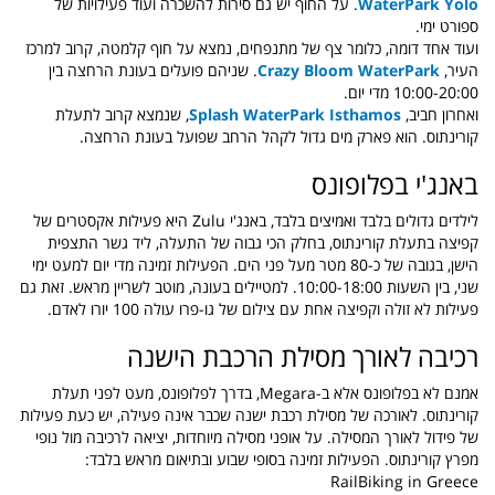
WaterPark Yolo
. על החוף יש גם סירות להשכרה ועוד פעילויות של
ספורט ימי.
ועוד אחד דומה, כלומר צף של מתנפחים, נמצא על חוף קלמטה, קרוב למרכז
העיר,
Crazy Bloom WaterPark
. שניהם פועלים בעונת הרחצה בין
10:00-20:00 מדי יום.
ואחרון חביב,
Splash WaterPark Isthamos
, שנמצא קרוב לתעלת
קורינתוס. הוא פארק מים גדול לקהל הרחב שפועל בעונת הרחצה.
באנג'י בפלופונס
לילדים גדולים בלבד ואמיצים בלבד, באנג'י Zulu היא פעילות אקסטרים של
קפיצה בתעלת קורינתוס, בחלק הכי גבוה של התעלה, ליד גשר התצפית
הישן, בגובה של כ-80 מטר מעל פני הים. הפעילות זמינה מדי יום למעט ימי
שני, בין השעות 10:00-18:00. למטיילים בעונה, מוטב לשריין מראש. זאת גם
פעילות לא זולה וקפיצה אחת עם צילום של גו-פרו עולה 100 יורו לאדם.
רכיבה לאורך מסילת הרכבת הישנה
אמנם לא בפלופונס אלא ב-Megara, בדרך לפלופונס, מעט לפני תעלת
קורינתוס. לאורכה של מסילת רכבת ישנה שכבר אינה פעילה, יש כעת פעילות
של פידול לאורך המסילה. על אופני מסילה מיוחדות, יציאה לרכיבה מול נופי
מפרץ קורינתוס. הפעילות זמינה בסופי שבוע ובתיאום מראש בלבד:
RailBiking in Greece