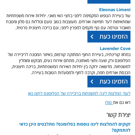
Eleonas Limeni
עוד בעיירת הנופש המקסימה לימני בחצי האי מאני. יחידות אירוח משפחתיות
שמתאימות לעד חמישה אורחים. מעוצבות בטוב טעם וכוללות גם סלון ומטבח
מאובזר וטרסה עם נוף מקסים למפרץ לימני, וגם בריכה חיצונית פרטית.
Lavender Cove
במחוז קורינתיה, בעיירת החוף המתוקה קורפוס, באיזור המכונה לריביירה של
הפלופונס ורק שעה וחצי מאתונה, מתחם אירוח נעים, מבוקש ומומלץ
למשפחות. מדשאה ירוקה בין יחידות האירוח המשפחתיות, בריכה חיצונית,
הכנסת אורחים חמה, וקרבה לחוף ולמסעדות הטובות בעיירה.
לעוד המלצות לינה למשפחות בריביירה של הפלופונס לחצו כאן
ראו גם את
טולו
יצירת קשר
זקוקים להמלצות לינה נוספות בפלופונס? מתלבטים היכן כדאי
להתמקם?