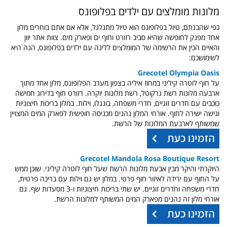
מלונות מומלצים עם ילדים בפלופונס
כפי שהבנתם, טיול בפלופונס הוא טיול מתגלגל, אלא אם אתם בוחרים מלון
אחד מפנק לחופשה שהיא סביב רזורט וחוף ים ופארק מים. צוות אתר יוון
והאיים הכין את הרשימה של המומלצים ללינה עם ילדים בפלופונס, הנה היא
לשימושכם:
Grecotel Olympia Oasis
על חוף לוטרה קיליני במחוז איליה בצפון מערב הפלופונס, מלון אחד מתוך
ארבעה מלונות רשת גרקוטל, רשת מלונות יוקרה. רזורט חוף בדירוג חמישה
כוכבים עם חדרים זוגיים, חדרי משפחה, בונגלו, וילות. במלון בריכות חיצוניות
וגישה ישירה לחוף. אורחי המלון נהנים מכניסה חופשית לפארק המים המצויין
שמשותף לארבעת המלונות של הרשת.
Grecotel Mandola Rosa Boutique Resort
היוקרתי והיקר מבין אבעת מלונות הרשת שעל חוף לוטרה קיליני. שוכן ממש
על החוף עם ירידה לאיזור חוף פרטי. במלון יש גם וילות עם בריכה פרטית,
חדרי משפחה וחדרים זוגיים. יש שתי בריכות חיצוניות ו-3 מסעדות שף. גם
אורחי מלון זה נהנים מפארק המים המשותף למלונות הרשת.