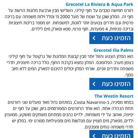
Grecotel La Riviera & Aqua Park
רזורט חמישה כוכבים על חוף קיליני, השלישי מבין ארבעת מלונות הרשת על
חוף זה. המלון שוכן על שטח של מעל 2000 מ' וכולל וילות משפחה עם בריכה
פרטית וגם חדרים צנועים יותר לזוגות, למשפחות. יש מספר בריכות חיצוניות
ובריכה פנימית, 4 מסעדות, חוף פרטי, ספא ופארק מים לילדים.
Grecotel Ilia Palms
הוא המלון הצנוע והזול יותר מבין קבוצת המלונות של גרקוטל על חוף קיליני
בצפון מערב הפלופונס. המלון נמצא בקרבת החוף, כולל בריכה חיצונית, חדרי
משפחה וחדרים זוגיים. אורחי המלון יכולים להיכנס לפארק המים ללא חיוב
נוסף.
The Westin Resort
במחוז מסיניה, ב-Costa Navarino, במתחם גדול מאד פועלים שני רזורטים
תחת הנהלה אחת. הוא אחד הרזורטים המפורסמים ביוון, שוכן על חוף ים
יפיפה, ואהוב על ידי משפחות. ילדים נהנים ממתחם משחקים מושקע, ממועדון
ילדים, מפארק מים מצויין עם מגלשות מים ומפעילויות ספורט ימי. במלון יש
חדרי משפחה נוחים ומפנקים.