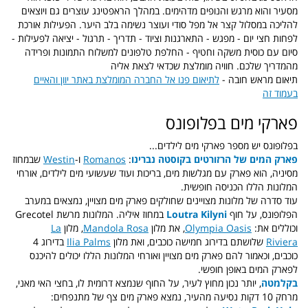
מסעיר והוא מרגש והנופים מדהימים. במהלך הראפטינג עוצרים גם ויוצאים
להליכה במסלול קצר אל מפל סודי ועוצר נשימה בלב היער. הפעילות אורכת
לפחות חצי יום - מפגש - התארגנות וציוד - תדריך - תרגול - יציאה לפעילות -
סיום עם כוסית משקה וחטיף - החלפת טלפונים למשלוח התמונות ופרידה
מהמדריך שלכם. חוויה מומלצת שכדאי לצאת אליה
תיאום מראש חובה -
לתיאום פנו אל החברה המומלצת באתר יוון והאיים
בעמוד זה
פארקי מים בפלופונס
בפלופונס יש מספר פארקי מים לילדים...
פארק המים של הרזורטים בקוסטה נברינו
:
Romanos
ו-
Westin
שבמחוז
מסיניה, הוא פארק עם מגלשות מים, בריכות ועוד שעשועי מים לילדים, אורחי
המלונות הללו הכניסה חופשית.
עוד סדרה של מלונות מצויינים שחולקים פארק מים מצויין, נמצאים במערב
הפלופונס, על חוף
Loutra Kilyni
במחוז איליה. המלונות מרשת Grecotel
וכוללים את:
Olympia Oasis
, את מלון
Mandola Rosa
, מלון
La
Riviera
שלושתם בדירוג חמישה כוכבים, ואת מלון
Ilia Palms
בדירוג 4
כוכבים, וכאמור להם פארק מים מצויין ואורחי המלונות הללו יכולים להיכנס
לפארק המים באופן חופשי.
בקלמטה
, יותר נכון מחוץ לעיר, על החוף שנמצא דרומית לו, בחצי האי מאני,
מרחק 10 דקות נסיעה מהעיר, נמצא פארק מים צף של מתנפחים: