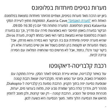
מערות נטיפים מיוחדות בפלופונס
ביוון יש הרבה מאד מערות נטיפים, ושתיים מהיותר מיוחדות נמצאות בפלופונס.
האחת היא
"מערת האגמים"
Kastria Cave, הממוקמת מחוץ לעיירת הסקי
Kalavrita בצפון הפלופונס. המערה פתוחה מדי יום בין 09:00-16:30.
הביקור במערה באופן המיטבי הוא באמצעות סירה עם מדריך, וכך גם במערה
השניה בפלופונס שהיא נמצאת בחצי האי מאני במחוז לקוניה, מערת Diros,
שהיא מערה יפיפיה ומיוחדת וגם בה הביקור הוא בסירה והוא מרתק. אבל
בשתי המערות יש תקופות בהן המים בשפל ואז אין שייט במערה אלא רק
ביקור קצר ורגלי, נחמד, אבל לא מרשים כפי שהחוויה המלאה עם הסירה
צריכה לביות.
רכבת קלבריטה-דיאקופטו
עוד באיזור קלבריטה, שהיא עיירת הבסיס לאתר הסקי, עיירה מתוקה עם
היסטוריה כואבת, וכיום יעד נופש חורפי. מקלבריטה יוצאת רכבת קטנה
שנוסעת נסיעה יפה בתוך הקניון. הרכבת נוסעת בין קלבריטה ל-Diakopto,
מההר לים, והדרך כולה בתוך שמורת טבע יפה, מלווה בערוצי מים, יערות,
מנהרות ונופים של הטבע. הרכבת קטנה - רק שני קרונות, ולכן מוטב להזמין
מראש את הנסיעה הלוך וחזור. משך הנסיעה היא כשעה לכוון.
.