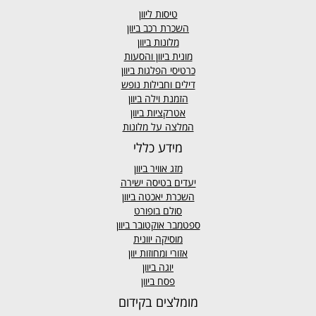
טיסות ליוון
השכרת רכב ביוון
מלונות ביוון
מונית ביוון
והסעות
כרטיסי הפלגות ביוון
דילים וחבילות נופש
הזמנת וילה ביוון
אטרקציות ביוון
המלצה על מלונות
מידע כללי
מזג אוויר
ביוון
יעדים בטיסה ישירה
השכרת יאכטה ביוון
סולם בופורט
ספטמבר אוקטובר ביוון
מוסיקה יוונית
אזורי ומחוזות יוון
יוגה ביוון
פסח ביוון
מומלצים בקידום