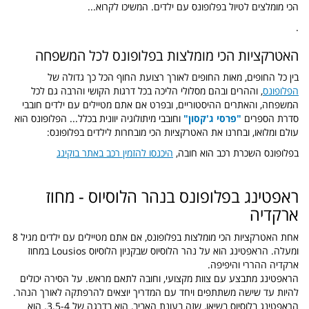
הכי מומלצים לטיול בפלופונס עם ילדים. המשיכו לקרוא...
.
האטרקציות הכי מומלצות בפלופונס לכל המשפחה
בין כל החופים, מאות החופים לאורך רצועת החוף הכל כך גדולה של
הפלופונס
, וההרים ובהם מסלולי הליכה בכל דרגות הקושי והרבה גם לכל
המשפחה, והאתרים ההיסטוריים, ובפרט אם אתם מטיילים עם ילדים חובבי
סדרת הספרים
"פרסי ג'קסון"
וחובבי מיתולוגיה יוונית בכלל... הפלופונס הוא
עולם ומלואו, ובחרנו את האטרקציות הכי מובחרות לילדים בפלופונס:
בפלופונס השכרת רכב הוא חובה,
היכנסו להזמין רכב באתר בוקינג
ראפטינג בפלופונס בנהר הלוסיוס - מחוז
ארקדיה
אחת האטרקציות הכי מומלצות בפלופונס, אם אתם מטיילים עם ילדים מגיל 8
ומעלה. הראפטינג הוא על נהר הלוסיוס שבקניון הלוסיוס Lousios במחוז
ארקדיה ההררי והיפיפה.
הראפטינג מתבצע עם צוות מקצועי, וחובה לתאם מראש. על הסירה יכולים
להיות עד שישה משתתפים ויחד עם המדריך יוצאים להרפתקה לאורך הנהר.
הראפטינג בלוסיוס בשיאו, שזה בעונת האביב, הוא בדרגה של 3.5-4. הוא