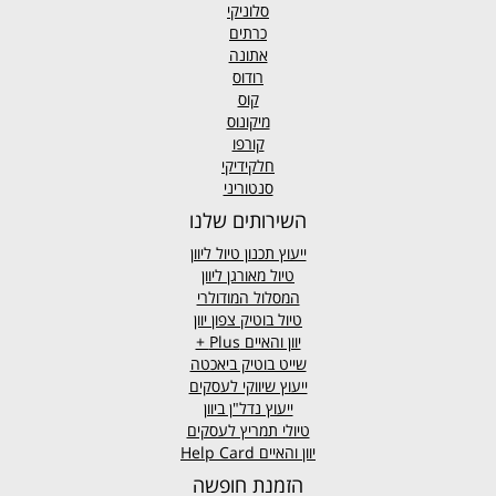
סלוניקי
כרתים
אתונה
רודוס
קוס
מיקונוס
קורפו
חלקידיקי
סנטוריני
השירותים שלנו
ייעוץ תכנון טיול ליוון
טיול מאורגן ליוון
המסלול המודולרי
טיול בוטיק צפון יוון
יוון והאיים
Plus +
שייט בוטיק ביאכטה
ייעוץ שיווקי לעסקים
ייעוץ נדל"ן ביוון
טיולי תמריץ לעסקים
יוון והאיים Help Card
הזמנת חופשה