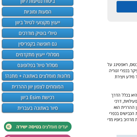
ביטוח נסיעות ליוון
הסעות ומוניות
ייעוץ מקצועי לטיול ביוון
טיולי בוטיק מודרכים
גם חופשה בקפריסין
מסלולי ייעוץ מתקדמים
וס, ראפטינג על
מסלול טיול בפלופונס
יקר בכפרי זגוריה
מלונות מומלצים באתונה + מתנה!
 מידע ויצירת
המומחים לצפון יוון ההררית
היא בכלל הדרך
רכישת Esim ביוון
ילויות, דרכי
ן ההררית הוא
סיור באתונה בעברית
ת הכבישים בכפרי
מרהיב ביופיו מדי