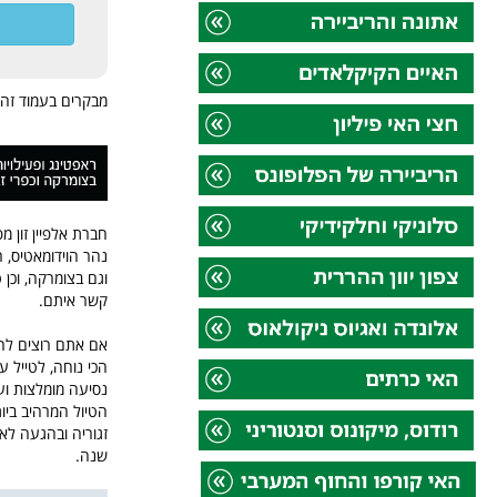
מבקרים בעמוד זה ש
חברת אלפיין זון מ
נהר הוידומאטיס, ר
וגם בצומרקה, וכן 
קשר איתם.
אם אתם רוצים להג
הכי נוחה, לטייל ע
נסיעה מומלצות ועו
הטיול המרהיב ביות
זגוריה ובהגעה לאז
שנה.