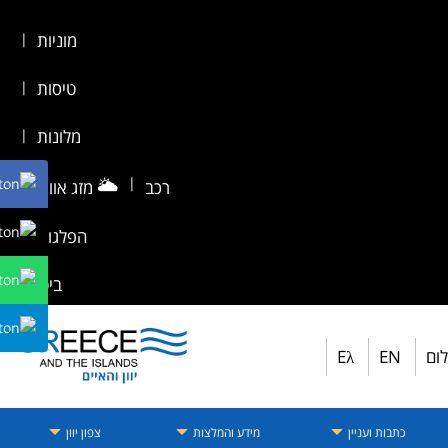
מוניות
|
טיסות
|
מלונות
|
🌥️
|
רכב
מזג אוויר
|
הפלגות
|
ביטוח
לום
EN
Eλ
כתבות ועניין
מידע והמלצות
צפון יוון