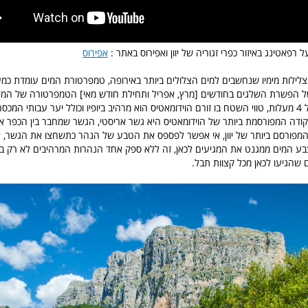
 רפאטינג באיזור כפרי זגוריה של יוון ואפירוס באתר :
אפירוס
בצלילות מימיו שנחשבים למים הצלולים ביותר באירופה, טמפרטורת המים עומדת כ
 של הפשרת השלגים בחודשים [מרץ, אפריל ותחילת חודש מאי] הטמפרטורה של המים
עשויה לצנוח עד ל 4 מעלות, טווי השטח בו זורם הוידומאטיס הוא מרהיב ביופיו וכולל יער עבותי המכ
קודה המפורסמת ביותר של הוידומאטיס היא גשר אריסטי, הגשר שמחבר בין הכפר אר
מפורסם ביותר של יוון, אי אפשר לפספס את הטבע של הנהר כתשחצו את הגשר, א
צבע המים ממגנט את המגיעים לכאן, זה ללא ספק אחד הנהרות המרהיבים לא רק ביו
ים שהגיעו לכאן מכל קצוות תבל.