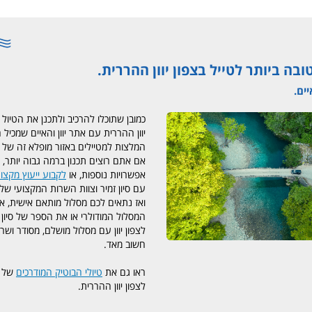
בה ביותר לטייל בצפון יוון ההררית.
יים.
כמובן שתוכלו להרכיב ולתכנן את הטיול
יוון ההררית עם אתר יוון והאיים שמכיל 
המלצות למטיילים באזור מופלא זה של יו
אפשרויות נוספות, או
לקבוע ייעוץ מקצו
עם סיון זמיר וצוות השרות המקצועי של יו
ואז נתאים לכם מסלול מותאם אישית, א
המסלול המודולרי או את הספר של סיון ז
לצפון יוון עם מסלול מושלם, מסודר ושרו
חשוב מאד.
ראו גם את
טיולי הבוטיק המודרכים
של יו
לצפון יוון ההררית.