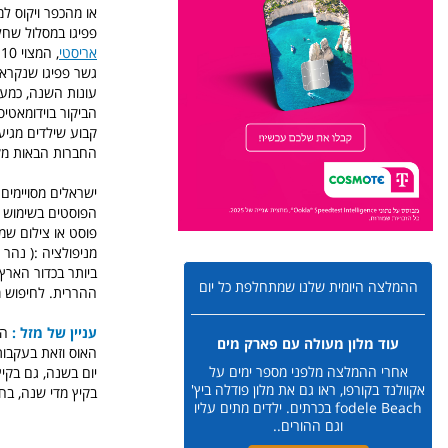
או מהכפר ויקוס ל
פפיגו במסלול שחל
אריסטי
,
גשר פפיגו שנקרא 
הביקור בוידומאטי
קבוע שילדים מגיע
החברות הבאות מקי
ישראלים מסויימים
הפוסטים בשימוש ב
פוסט או צילום שמ
מניפולציה :( נהר 
ביותר בכדור הארץ ו
ההמלצה היומית שלנו שמתחלפת כל יום
ההררית. לחיפוש מ
עניין של מזל :
הו
עוד מלון מעולה עם פארק מים
האוס וזאת בעקבות
אחרי ההמלצה מלפני מספר ימים על
אקוולנד בקורפו, ראו גם את מלון פודלה ביץ'
בקיץ מדי שנה, בח
fodele Beach בכרתים. ילדים מתים עליו
וגם ההורים..