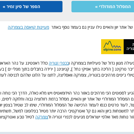
המסלול המודולרי »
הספר של סיון זמיר »
ל אתר יוון והאיים גילו עניין גם בעמוד נוסף באתר
מעיינות קויאסה בצומרקה
פעילה מגוון גדול של פעילויות בצומרקה ו
בכפרי זגוריה
כולל ראפטינג על נהר האראכט
יבר טרקינג [ הליכה בתוך אפיקי נחל ], קניונינג [ ירידה בחבלים בתוך מפלי ים ] בע
טיולי ג'יפים מרהיבים בזגוריה, צומרקה וואסליצה, לחצו על הלוגו שלהם לכניסה לעוד
יע לספוטים הכי מרהיבים באזור נהר הוידומאטיס ויש מלא כאלה, הדרך הכי נוחה ו
ם המסלול המודולרי של אתר יוון והאיים, מסלול ברמת רזולוציה גבוה וחלוקה לימים, פע
ד, לעוד פרטים כנסו לעמוד הרכישה של המסלול המודולרי, שימו לב שטיול בצפון יוו
ר למשפחות ביוון והוא גם קל ואטרקטיבי הרבה יותר מטיול בפלופונז למשל, תשתיו
ור נוחות מאד ואלפי ישראלים מגיעים לכפרי זגוריה ול
צומרקה
לטיול טבע ואטרקציות 