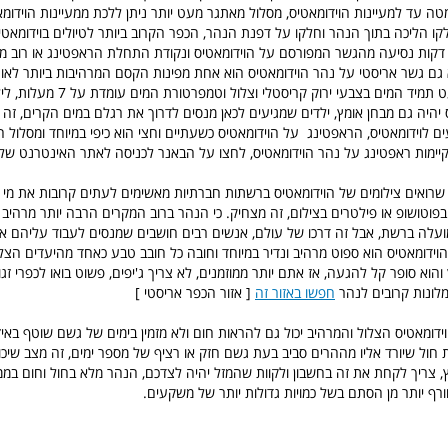
מטה עד למעיינות הוידומאטיס, מסלול מאתגר מעט יותר ניתן ללכת ממעיינות הוידומ
קו הליכה בתוך הנהר וחלקו על דפנת הנהר, הכפר הקרוב ביותר לטיולים בוידומאט
 המצוי 10 דקות נסיעה מהגשר המפורסם על הוידומאטיס ונקודת התחלת הראפטינג או רוב מ
גם גשר אריסטי על נהר הוידומאטיס הוא אחת מפינות הקסם המרהיבות ביותר לאור
עונות השנה, כמעט תמיד המים בצבעי ירוק קריסטלי ו
ס יהיה גם מבחן אומץ, ילדים שמגיעים לכאן מנסים לדרוך את רגלם במים הקרים, זה
ים לוידומאטיס, הראפטינג על הוידומאטיס כשעתיים וחצי הוא כיפי במיוחד ומסלול 
ימות ראפטינג על נהר הוידומאטיס, לחצו על הבאנר לכניסה לאתר האינטרנט של
 שרואים צילומים של הוידומאטיס ברשתות חברתיות מאשימים לעתים קרובות את מ
פוטושופ או פילטרים בצילום, זה מצחיק. כי הנהר ברוב המקרים הרבה יותר מרהיב 
ועלה ברשת, אבל זה דרכו של עולם, אנשים רבים חושבים שמנסים לעבוד עליהם א
הוידומאטיס הוא ספוט מרהיב ונדיר במיוחד וחובה כל חובב טבע כאחד מהיעדים הצלו
הוא סופר קל להגעה, אז אתם יותר ממוזמנים, לא צריך ג'יפים, פשוט בואו לכפרי זגורי
לונות קרובים לנהר
חפשו באזור זה
[ אזור הכפר אריסטי ]
ידומאטיס הצלול והמרהיב יכול גם להראות חום ולא מזמין בימים של גשם שוטף באיזו
 חול שיורד אליו מההרים סביב בעת גשם חזק או רציף של מספר ימים, זה מצב שיכו
ורף יותר מן הסתם בשל כמויות גדולות יותר של משקעים.