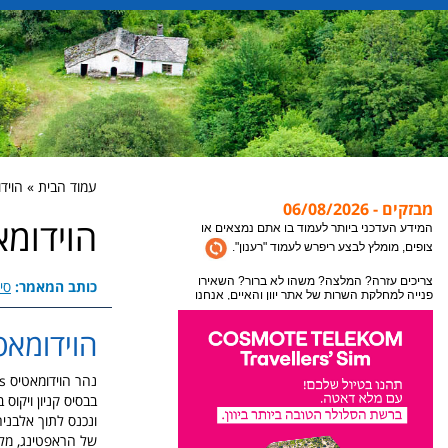
עמוד הבית » הוידומאטיס 
מבזקים - 06/08/2026
הוידומאטיס -
אתר יוון והאיים מתעדכן במידע חדש כל הזמן, לקבלת
המידע העדכני ביותר לעמוד בו אתם נמצאים או
צופים, מומלץ לבצע ריפרש לעמוד "רענון".
כותב המאמר:
סיו
צריכים עזרה? המלצה? משהו לא ברור? השאירו
פנייה למחלקת השרות של אתר יוון והאיים, אנחנו
הוידומאטיס - is
נקח את זה משם עד לחופשה שלכם ביוון.
בבסיס
קניון ויקוס
במ
ונכנס לתוך אלבני
של הראפטינג, מלבד