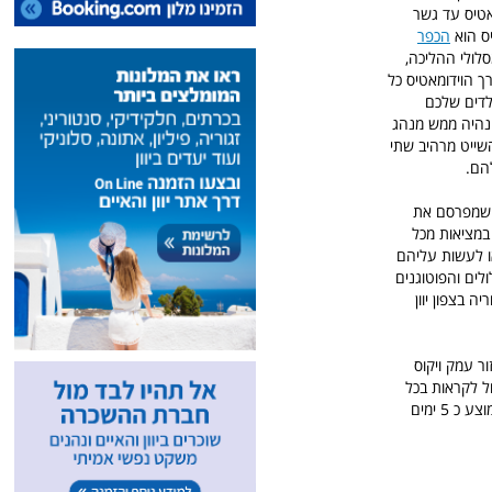
אטיס עד גשר
יס הוא
הכפר
סלולי ההליכה,
ך הוידומאטיס כל
צלול וטמפרטורת המים עומדת על 7 מעלות, לילדים שלכם
 נהיה ממש מנהג
השייט מרהיב שתי
הם.
י שמפרסם את
במציאות מכל
ו לעשות עליהם
לים והפוטוגנים
ה בצפון יוון
ר עמק ויקוס
ל לקראות בכל
יום בשנה, גם בקיץ, צריך לקחת את זה בחשבון ולקוות שהמזל יהיה לצדכם, הנהר מלא בחול וחום בממוצע כ 5 ימים