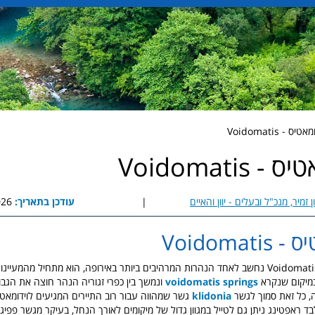
- Voidomatis
 Voidomatis
ן זמיר, מנכ"ל ובעלים - יוון והאיים
|
עודכן בתאריך:
2:24
Voidomat
נהר הוידומאטיס Voidomatis נחשב לאחד הנהרות המרהיבים ביותר באירופה, הוא מתחיל מהמע
יקום שנקרא
voidomatis springs
ונמשך בין
כפרי זגוריה
הנהר חוצה את הגבול 
ה, כל זאת סמוך לגשר
klidonia
גשר שמהווה עבור רוב התיירים המגיעים לוידומאטי
 ראפטינג ניתן גם לטייל במגוון גדול של מיקומים לאורך הנחל, בעיקר מגשר פפיגו ל