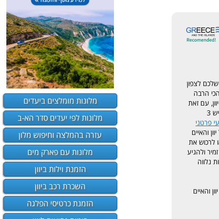
 שלכם לצפון
הכי הרבה
מלונות מומלצים ביעדים
ון, עם זאת
אם אתם רוצים תכנון ברמה גבוה יותר, יש 3
מלונות לפי יעדים סדר הא-ב
עי פרטני
ון והאיים
עזרה בהמלצה וחיפוש מלון
ו לרכוש את
מלונות עם פארק מים
מיר ולהגיע
ת נלווה
הזמנת וילות ביוון
השכרת רכב ביוון
ון והאיים
הזמנת כרטיסי הפלגה