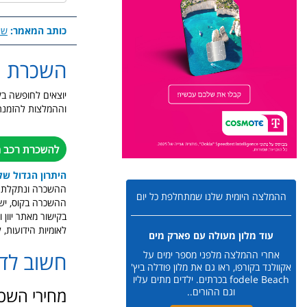
כותב המאמר:
שי
השכרת ר
יוצאים לחופשה בק
וההמלצות להזמנת 
היתרון הגדול של
ההשכרה ונתקלתם בב
ההמלצה היומית שלנו שמתחלפת כל יום
ההשכרה בקוס, יש 
בקישור מאתר יוון
לאומיות הידועות, 
עוד מלון מעולה עם פארק מים
חשוב לד
אחרי ההמלצה מלפני מספר ימים על
אקוולנד בקורפו, ראו גם את מלון פודלה ביץ'
fodele Beach בכרתים. ילדים מתים עליו
מחירי השכ
וגם ההורים..