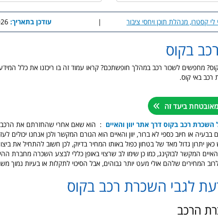
 לי קסטרו, מנהלת תוכן ויחסי ציבור
|
עודכן בתאריך:
5:27
כב בקוס
וס? מחפשים לשכור רכב במהלך חופשתכם? קראו עמוד זה בו ריכזנו את כלל המידע
רכב באי קוס.
 השכרת רכב בקוס דרך אתר יוון והאיים
: הוא שאם אחרי שהחזרתם את הרכב ב
עיה או חיוב כספי לא ברור, יוון והאיים הוא הגורם המקשר ולכן אנחנו יכולים לעז
כאן יתרון גדול מאד של בטחון כפול באותו המחיר בדיוק, לכן חשוב להתחיל את ביצ
 והאיים המקשר לבוקינג, כמו כן שימו לב שרצוי באופן כללי לבצע השכרה מחברת הה
לרוב המחירים שלהם אולי מעט יותר גבוהים, אבל הסיכוי לתקלות או בעיות נמוך מש
עת לגבי השכרת רכב בקוס
רת הרכב