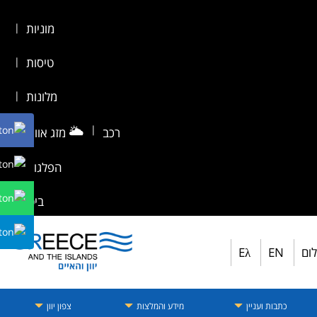
מוניות
|
טיסות
|
מלונות
|
🌥️
|
רכב
מזג אוויר
|
הפלגות
|
ביטוח
לום
EN
Eλ
כתבות ועניין
מידע והמלצות
צפון יוון