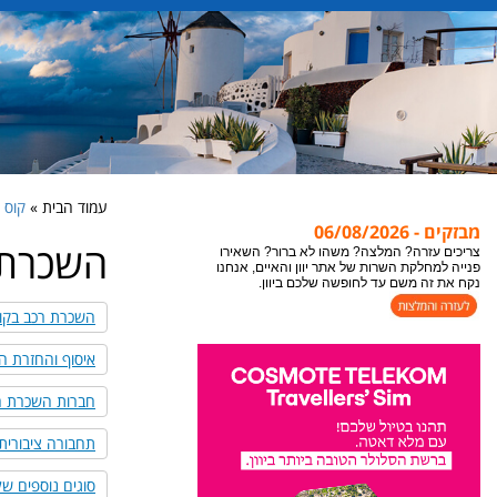
עמוד הבית »
קוס Kos island
מבזקים - 06/08/2026
השכרת 
צריכים עזרה? המלצה? משהו לא ברור? השאירו
פנייה למחלקת השרות של אתר יוון והאיים, אנחנו
נקח את זה משם עד לחופשה שלכם ביוון.
השכרת רכב בקו
איסוף והחזרת ה
חברות השכרת ה
תחבורה ציבורית
סוגים נוספים ש