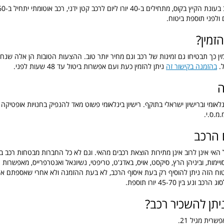
ולפני תוספת ביטוח.
זמין?
ין כך תבטיחו גם זמינות של רכב וגם מחיר יותר טוב. ההצעות הטובות הן אלה שנח
ל.
בהזמנה בקישור זה
ניתן להזמין כעת ועם אפשרות ביטול עד 48 שעות לפני.
ה
ינלאומי וברישיון ישראלי בתוקף. רישיון בינלאומי פשוט מאד להנפיק בחנויות אופטיקה
.מ.ס.י.
הרכב
אי אינן לרוב אינן מתירות הוצאת רכבים מהאי. וגם לא כל החברות מבטחות רכב 
ימות, וביניהן הרץ, סיקסט, אויס, באדג'ט, טריפטי, נשיונאל ואנטרפרייס, מאפשרות
וח הזה ניתן להוסיף רק בעת איסוף הרכב, לא בעת ההזמנה ולא אחרי שאספתם א
ע בין 45-70 יורו תוספת.
ניתן להשכיר רכב?
שרית מגיל 21.