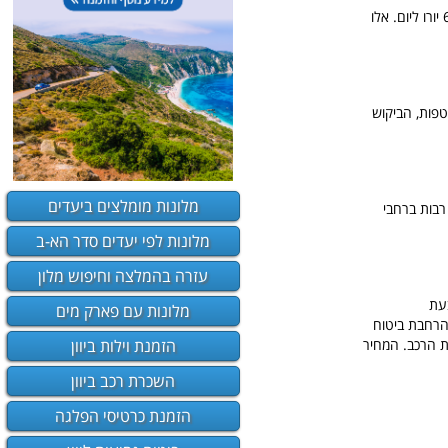
מחירי השכרת רכב בעונת הקיץ בקוס, מתחילים ב-40 יורו ליום לרכב קטן ידני, רכב אוטומתי יתחיל ב-60 יורו ליום. אלו
טפות, הביקוש
מלונות מומלצים ביעדים
 רבות ברחבי
מלונות לפי יעדים סדר הא-ב
עזרה בהמלצה וחיפוש מלון
בעת
מלונות עם פארק מים
 הרחבת ביטוח
הזמנת וילות ביוון
ת הרכב. המחיר
השכרת רכב ביוון
הזמנת כרטיסי הפלגה