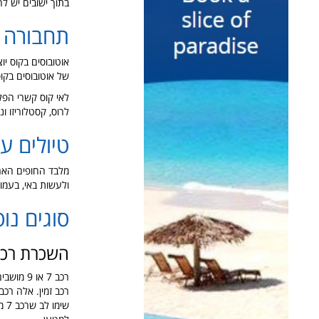
בתוך ישובים יש ל
תחבורה צ
אוטובוסים בקוס י
של אוטובוסים בקוס חפשו
לאי קוס קשרי הפלג
לרוס, קסטלוריזו ונ
טיולים ע
מלבד החופים הארו
ולעשות באי, בעמו
סוגים נו
השכרת רכב
רכב 7 א
רכב זמין. אלה רכבי
שי