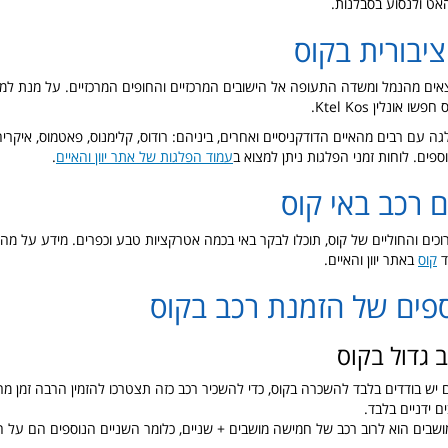
האט ולנסוע בסבלנות.
יבורית בקוס
וצאים מהנמל ומשדה התעופה אל הישובים המרכזיים והחופים המרכזיים. על מנת למצ
 אונלין Ktel Kos.
ה עם רבים מהאיים הדודקניסיים ואחרים, ביניהם: רודוס, קלימנוס, פאטמוס, איקריה,
וספים. לוחות זמני הפלגות ניתן למצוא ב
עמוד הפלגות של אתר יוון והאיים
.
ם רכב באי קוס
כים והחוליים של קוס, תוכלו לבקר באי בכמה אטרקציות טבע וכפרים. מידע על מה
ד
קוס
באתר יוון והאיים.
ספים של הזמנת רכב בקוס
 גדול בקוס
ו 9 מושבים יש בודדים בלבד להשכרה בקוס, כדי להשכיר רכב כזה תצטרכו להזמין הרבה זמן 
ם ידניים בלבד.
מו לב שרכב 7 מושבים הוא לרוב רכב של חמישה מושבים + שניים, כלומר השניים הנוספים הם על