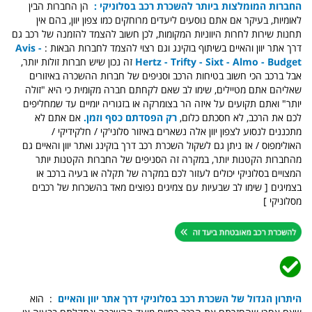
החברות המומלצות ביותר להשכרת רכב בסלוניקי :
הן החברות הבין
לאומיות, בעיקר אם אתם נוסעים ליעדים מרוחקים כמו צפון יוון, בהם אין
תחנות שירות לחרות היווניות המקומות, לכן חשוב להצמד להזמנה של רכב גם
דרך אתר יוון והאיים בשיתוף בוקינג וגם רצוי להצמד לחברות הבאות :
Avis -
Hertz - Trifty - Sixt - Almo - Budget
זה נכון שיש חברות זולות יותר,
אבל ברכב הכי חשוב בטיחות הרכב וסניפים של חברות ההשכרה באיזורים
שאליהם אתם מטיילים, שימו לב שאם לקחתם חברה מקומית כי היא "זולה
יותר" ואתם תקועים על איזה הר בצומרקה או בזגוריה יומיים עד שמחליפים
לכם את הרכב, לא חסכתם כלום,
רק הפסדתם כסף וזמן.
אם אתם לא
מתכננים לנסוע לצפון יוון אלה נשארים באיזור סלוני'קי / חלקידיקי /
האולימפוס / אז ניתן גם לשקול השכרת רכב דרך בוקינג ואתר יוון והאיים גם
מהחברות הקטנות יותר, במקרה זה הסניפים של החברות הקטנות יותר
המצויים בסלוניקי יכולים לעזור לכם במקרה של תקלה או בעיה ברכב או
בצמיגים [ שימו לב שבעיות עם צמיגים נפוצים מאד בהשכרות של רכבים
מסלוניקי ]
היתרון הגדול של השכרת רכב בסלוניקי דרך אתר יוון והאיים
: הוא