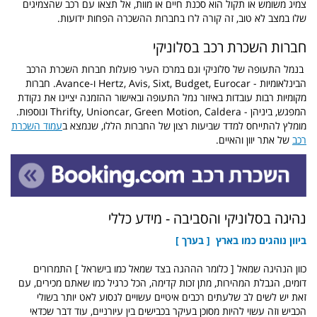
צמיג משומש או תקול הוא סכנת חיים או מוות, אל תצאו עם רכב שהצמיגים
שלו במצב לא טוב, זה קורה לרו בחברות ההשכרה הפחות ידועות.
חברות השכרת רכב בסלוניקי
בנמל התעופה של סלוניקי וגם במרכז העיר פועלות חברות השכרת הרכב
הבינלאומיות - Hertz, Avis, Sixt, Budget, Eurocar ו-Avance. חברות
מקומיות רבות עובדות באיזור נמל התעופה ובאישור ההזמנה יציינו את נקודת
המפגש, ביניהן - Thrifty, Unioncar, Green Motion, Caldera ונוספות.
מומלץ להתייחס למדד שביעות רצון של החברות הללו, שנמצא ב
עמוד השכרת
רכב
של אתר יוון והאיים.
נהיגה בסלוניקי והסביבה - מידע כללי
ביוון נוהגים כמו בארץ [ בערך ]
כוון הנהיגה שמאל [ כלומר הההגה בצד שמאל כמו בישראל ] התמרורים
דומים, הגבלת המהירות, מתן זכות קדימה, הכל כרגיל כמו שאתם מכירים, עם
זאת יש לשים לב שלעתים רכבים איטיים עשויים לנסוע לאט יותר בשולי
הכביש וזה עשוי להיות מסוכן בעיקר בכבישים בין עיורניים, עוד דבר שכדאי