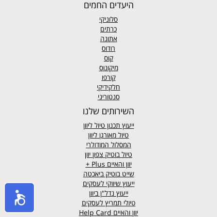
היעדים החמים
סלוניקי
כרתים
אתונה
רודוס
קוס
מיקונוס
קורפו
חלקידיקי
סנטוריני
השירותים שלנו
ייעוץ תכנון טיול ליוון
טיול מאורגן ליוון
המסלול המודולרי
טיול בוטיק צפון יוון
יוון והאיים
Plus +
שייט בוטיק ביאכטה
ייעוץ שיווקי לעסקים
ייעוץ נדל"ן ביוון
טיולי תמריץ לעסקים
יוון והאיים Help Card