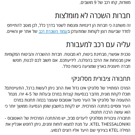
מזוודות, קחו רכב של 9 מושבים.
חברות השכרה לא מומלצות
זה משתנה כי חברות הן דינמיות ומנסות לשפר בדרך כלל, לכן מוטב להתייחס
למדד שביעות רצון לקוחות שמתעדכן ב
עמוד השכרת רכב
של אתר יוון והאיים.
עליה עם רכב למעבורת
טכנית אפשרי, מבחינת ביטוח, לא מבוטח. חברות ההשכרה והביטוח המקומיות
אינן מבטחות את הרכב בהפלגה. לידיעתכם. אם חשוב לכם לבטח, חפשו
חברה חיצונית בארץ שמציעה ביטוח כולל.
תחבורה ציבורית מסלוניקי
המרכז המתוייר של סלוניקי אינו גדול ואת הרוב ניתן לעשות ברגל, התעייפתם?
תוכלו לקחת מונית, מדובר בנסיעות קצרות במרכז ובעלות של 4-5 יורו. מנמל
התעופה של סלוניקי אל העיר פועל אוטובוס שעוצר בכמה תחנות במרכז
העיר ומסיים בתחנה המרכזית. יש לקחת בחשבון שזמן הנסיעה ממושך יותר כי
הוא עושה הרבה תחנות.
תחבורה ציבורית מסלוניקי ליעדים סביב, יש מהתחנה המרכזית של האוטובוס -
KTEL THESSALONIKI. על מנת למצוא לוחות זמנים, ניתן לחפש אונליין את
המילה KTEL בצירוף שם היעד אליו רוצים לנסוע.