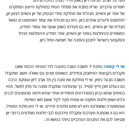
מעל 10 שנים. מגיעה ליוון באופן תדיר לצורכי כתיבה וצילום
חומרים עדכניים. שרית כותבת את מסלולי הטיול במחלקת הייעוץ המתקדם
של אתר יוון והאיים. מנהלת את מחלקת טיולי הבוטיק של יוון והאיים לצפון יוון,
לפלופונס וליעדים אחרים ביוון. היא גם מנהלת את עמוד האינסטגרם המאד
מצליח של יוון והאיים. היא גם מעדכת באופן שוטף את עמודי המידע,
המאמרים וההמלצות באתר יוון והאיים, אתר המידע וההמלצות הגדול
והמקצועי בישראל לתכנון והזמנה של חופשה וטיול ביוון.
שי לי קסטרו
נותנת יד חשובה וטובה במענה לכל הפניות הרבות שאנו
מקבלים בקבוצות הפייסבוק ובמיילים. כשאתם פונים עם שאלה חשוב שתקבלו
תשובה מבעל ניסיון. שי לי מחלקת את זמנה בין תל-אביב ליוון ועוסקת הרבה
גם בעולם תוכן ולייף סטייל. כך שהמלצה שתקבלו ממנה על מלון למשל, תהיו
בטוחים שהוא נבחן בסטנדרטים מחמירים אחרי שהיא וידאה שהמצעים לבנים
ורכים ושאין וילונות ויסקוזה או שטיח מקיר לקיר ששם מאז האייטיז.
ושהמסעדה שמומלצת היא לא סתם מלכודת תיירים. שי לי היא מלכת הסטייל,
היא גם זו שכותבת מעדכנת ומקבלת פידבקים לגבי מלונות מומלצים ברחבי יוון
ומביאה לכם את התכנים העדכניים ביותר בנושא זה.