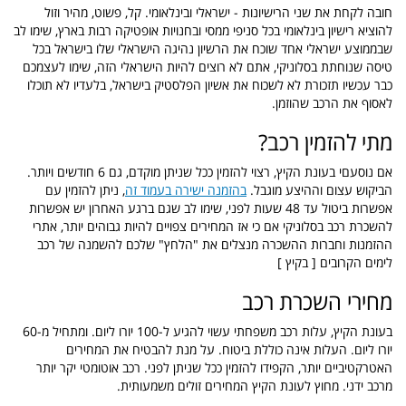
חובה לקחת את שני הרישיונות - ישראלי ובינלאומי. קל, פשוט, מהיר וזול
להוציא רישיון בינלאומי בכל סניפי ממסי ובחנויות אופטיקה רבות בארץ, שימו לב
שבממוצע ישראלי אחד שוכח את הרשיון נהיגה הישראלי שלו בישראל בכל
טיסה שנוחתת בסלוניקי, אתם לא רוצים להיות הישראלי הזה, שימו לעצמכם
כבר עכשיו תזכורת לא לשכוח את אשיון הפלסטיק בישראל, בלעדיו לא תוכלו
לאסוף את הרכב שהוזמן.
מתי להזמין רכב?
אם נוסעםי בעונת הקיץ, רצוי להזמין ככל שניתן מוקדם, גם 6 חודשים ויותר.
הביקוש עצום וההיצע מוגבל.
בהזמנה ישירה בעמוד זה
, ניתן להזמין עם
אפשרות ביטול עד 48 שעות לפני, שימו לב שגם ברגע האחרון יש אפשרות
להשכרת רכב בסלוניקי אם כי אז המחירים צפויים להיות גבוהים יותר, אתרי
ההזמנות וחברות ההשכרה מנצלים את "הלחץ" שלכם להשמנה של רכב
לימים הקרובים [ בקיץ ]
מחירי השכרת רכב
בעונת הקיץ, עלות רכב משפחתי עשוי להגיע ל-100 יורו ליום. ומתחיל מ-60
יורו ליום. העלות אינה כוללת ביטוח. על מנת להבטיח את המחירים
האטרקטיביים יותר, הקפידו להזמין ככל שניתן לפני. רכב אוטומטי יקר יותר
מרכב ידני. מחוץ לעונת הקיץ המחירים זולים משמעותית.