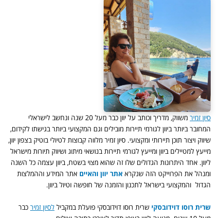
סיון זמיר
משווק, מדריך וכותב על יוון כבר מעל 20 שנה ונחשב לישראלי
המחובר ביותר ביוון לגורמי תיירות מובילים וגם המקצועי ביותר בגישתו לקידום,
שיווק ויצור תוכן תיירותי ומקצועי. סיון זמיר מלווה קבוצות לטיולי בוטיק בצפון יוון,
מייעץ למטיילים ביוון ומייעץ לגורמי תיירות בנושאי מיתוג ושיווק תיורות מישראל
ליוון. אחד היתרונות הגדולים שלו זה שהוא מצוי בשטח, ביוון עצמה כל השנה
ומנהל את הפרוייקט הזה שנקרא
אתר יוון והאיים
אתר המידע וההמלצות
הגדול והמקצועי בישראל לתכנון והזמנה של חופשה וטיול ביוון.
שרית רוסו דוידובסקי
שרית רוסו דוידובסקי פועלת במקביל
לסיון זמיר
כבר