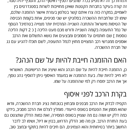
ולמרות כך זה לא מפיע בכלל שתגיעו לסניף לאיסוף הרכב והסניף יהיה סגור,
זה קורה בעיקר בחברות הקטנות שאינן מחוייבות לשרות בסטנדרטים בין
לאומיים, במקרה כזה צרו איתם קשר בטלפון בעזרת אישור ההזמנה שלכם,
שימו לב שלחברות ההשכרה בסלוניקי יש שני סניפים, אחת בקומת הכניסה
של הטיסות מישראל והתחנה השנייה המרכזית יותר מצוייה בטרמינל הנוסף
של נמל התעופה בקומה השנייה ודורש מכם מעט הליכה [ כ 2 דקות הליכה
נוספות ] שם חותמים על מסמכים ומבצעים את נושא התשלום ואת הרכב
אוספים ממגרשי רכב המצויים מחוץ לנמל התעופה, לשם תוכלו להגיע עם נג
של חברת ההשכרה.
האם ההזמנה חייבת להיות על שם הנהג?
כן, ההזמנה חייבת להיות על שם הנהג והוא שיציג את הרישיונות. האשראי
לא חייב להיות שלו. בעת ההזמנה או במעמד האיסוף ניתן להוסיף נהג נוסף,
אך את הרכב ימסרו רק למי שההזמנה על שמו.
בקרת הרכב לפני איסוף
הקפידו לבדוק את הרכב מבפנים ומבחוץ בנוכחות נציג חברת ההשכרה, וודאו
שהוא מסמן את הפגמים בטופס הייעודי. מומלץ לצלם את הרכב מסביב, בידקו
כמה דלק יש ושזה גם מה שצויין בטופס המסירה, זאת כמות הדלק שתצטכו גם
בעת החזרת הרכב. וכן מה סוג הדלק הדרוש, בנזין או דיזל, ושימו לב לדבר
החשוב ביותר בטיחותית והוא הצמיגים, הם חיבים להיות בתוקף ובמצב טוב,