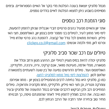
מנמל סלוניקי יוצאות בעונה הפלגות מדי בוקר אל האיים הספוראדיים. ובימים
מסויימים בשבוע ניתן למצוא הפלגות לאיים בודדים נוספים.
סוגי הזמנת רכב נוספים
אתר יוון והאיים מפעיל נהגים פרטיים דוברי אנגלית שניתן להזמין להסעות,
לימי סיור מחוץ לעיר, לטיולים בני מספר ימים בצפון יוון, האולימפוס, חצי האי
פיליון. השירות מתאים לכל גודל של קבוצה. להזמנת נהג פרטי שלחו מייל
ופרטו לאן, מתי ולכמה אנשים:
clickgo.co.il@gmail.com
טיולים עם רכב שכור סביב סלוניקי
סלוניקי יכולה להיות בסיס מצויין לטיולי יום, ההיצע מגוון ורחב וכולל את
מטאורה, מפלי אדסה, מעיינות פוזאר, אגם קרקיני, וריה, ורגינה, חלקידיקי,
האולימפוס ועוד. טיולים הדורשים נסיעה של בין שעה לשעתיים (למטאורה
שלוש) לכוון.
להמלצות לימי טיול מחוץ לסלוניקי לחצו
.
כמו כן, סלוניקי היא נמל נחיתה לרבים מהמטיילים בצפון יוון - מחוז אפירוס:
צומרקה וזגוריה, וכן חצי האי פיליון, חלקידיקי, מחוז מקדוניה ותראקיה. טיולים
המחייבים רכב ולכן הביקוש לרכבים שכורים בנמל התעופה של סלוניקי ובעיר
הוא גבוה. את הרכב מומלץ להזמין מייד לאחר שהזמנתם טיסה, כך תבטיחו
מחיר טוב ובחירה יותר רחבה של הרכב הנחוץ לכם.