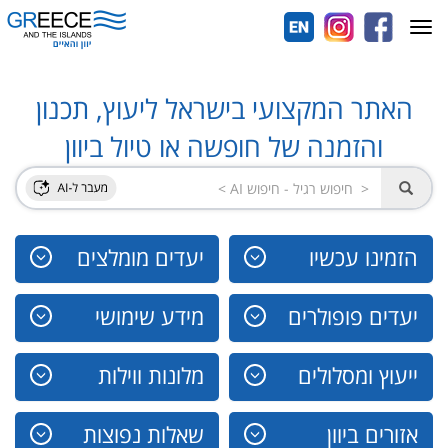
Toggle
navigation
האתר המקצועי בישראל ליעוץ, תכנון
והזמנה של חופשה או טיול ביוון
הזמינו עכשיו
יעדים מומלצים
יעדים פופולרים
מידע שימושי
ייעוץ ומסלולים
מלונות ווילות
אזורים ביוון
שאלות נפוצות