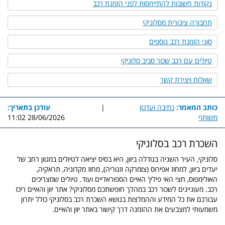
נקודות חשובות להתייחסות לפני הזמנת רכב
תחבורה ציבורית מסלוניקי
סוגי הזמנת רכב נוספים
טיולים עם רכב שכור סביב סלוניקי
שאלות ויצירת קשר
כותב המאמר:
כתיבה ועדכון
|
עודכן בתאריך:
משותף
28/06/2026 11:02
השכרת רכב בסלוניקי
סלוניקי, העיר השניה בגודלה ביוון, היא בסיס יציאה לטיולים במגוון רחב של
יעדים ביוון, למחוז אפירוס (צומרקה וזגוריה), מחוז מקדוניה, תראקיה,
האולימפוס, חצי האי פילין' האיים הספוראדיים ועוד. טיולים שמצריכים
רכב. מעוניינים לשכור רכב במהלך חופשתכם מסלוניקי? אתר יוון והאיים ריכז
עבורכם את כל המידע וההמלצות בנושא השכרת רכב בסלוניקי כולל יתרון
משמעותי למצבעים את ההזמנה דרך קישור באתר יוון והאיים.