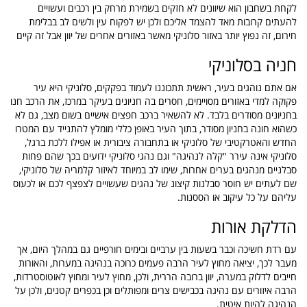
לקחת בשחבון הוא שיוונים לא חזקים בשמירת מרחק בין רכבים ועשויים
להעתים קרובות מאד להצמד אליכם ולכן יש לפקוח עין ולשים לב בבלימת
חירום, זה נפוץ יותר באזור סלוניקי מאשר באזורים אחרים של יוון אבל זה קיים
חניה בסלוניקי
אם אתם נוהגים בעיר, ראשית תתכוננו לעמוד בפקקים, סלוניקי היא עיר
פקוקה למדי באזורים מסויימים, חסרים בה חניונים בעיקר במרכז, את הרכב חנו
בחניונים מסודרים בלבד. לא להשאיר ברכב חפצים אישיים בשום מצב, גם לא
כשהוא חונה בחניון מסודר, בתוך העיר באופן כללי מומלץ להתנייד עם המטרו
החדש והאטרקטיבי של סלוניקי או בתחבורה ציבורית או אפילו ללכת ברגל,
סלוניקי אינה עירר "קלה לנהיגה" וגם נהגי סלוניקי ידועים בכך שהם פחות
סבלניים מנהגים בערים אחרות, שימו לב במיוחד לאיזור קלמריה של סלוניקי,
שם לעתים יש חוסר סבלנות קיצונ של נהגים שעשויים לצפצף לכם או לכעוס
עליהם על כל עיקוב או הססנות.
הדלקת אורות
עם רדת חשיכה וכבר בשעות בין ערביים ובימים חורפיים גם במהלך היום, אך
מעבר לכך, יציאה מחוץ לעיר הרבה פעמים כרוכה בנהיגה במערות, והאורות
חייבים לדלוק במערה, יוון ברובה הררית, ולכן, מחוץ לעיר ומחוץ לאוטוסטרדות,
הרבה איזורים עם נהיגה בכבישים צרים ומפותלים וכן בכפרים קטנים, ולכן על
הנהיגה להיות איטית.