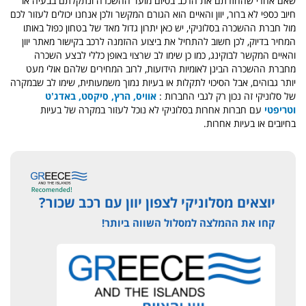
שאם אחרי שהחזרתם את הרכב בסיום מועד ההשכרה ונתקלתם בבעיה או
חיוב כספי לא ברור, יוון והאיים הוא הגורם המקשר ולכן אנחנו יכולים לעזור לכם
מול חברת ההשכרה בסלוניקי, יש כאן יתרון גדול מאד של בטחון כפול באותו
המחיר בדיוק, לכן חשוב להתחיל את ביצוע ההזמנה לרכב בקישור מאתר יוון
והאיים המקשר לבוקינג, כמו כן שימו לב שרצוי באופן כללי לבצע השכרה
מחברת ההשכרה הבינן לאומיות הידועות, לרוב המחירים שלהם אולי מעט
יותר גבוהים, אבל הסיכוי לתקלות או בעיות נמוך משמעותית, שימו לב שבמקרה
של סלוניקי זה נכון רק לגבי החברות :
אוויס, הרץ, סיקסט, באדג'ט
וטריפטי
עם חברות אחרות בסלוניקי לא נוכל לעזור במקרה של בעיות
בחיובים או בעיות אחרות.
יוצאים מסלוניקי לצפון יוון עם רכב שכור?
קחו את ההמלצה למסלול השווה ביותר!