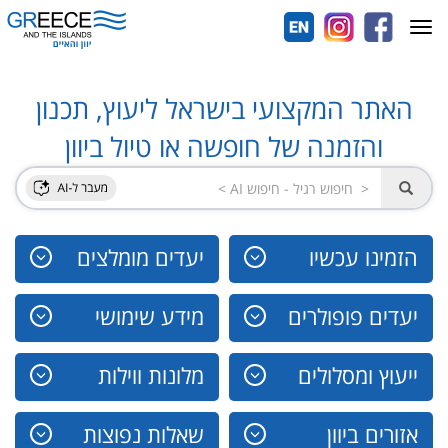
Toggle
navigation
האתר המקצועי בישראל ליעוץ, תכנון
והזמנה של חופשה או טיול ביוון
הזמינו עכשיו
יעדים מומלצים
יעדים פופולרים
מידע שימושי
ייעוץ ומסלולים
מלונות ווילות
אזורים ביוון
שאלות נפוצות