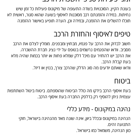
בעונת הקיץ, הסוכנויות בשדה התעופה של מיקונוס פעילות כל זמן שיש
נחיתות. במידה והזמנתם רכב מסוכנות לאיסוף בשעה שהוא סגור, ראשית לא
תוכלו להשלים את ההזמנה, ובמידה וכן, הערה תופיע באישור ההזמנה
טיפים לאיסוף והחזרת הרכב
חשוב לבדוק את הרכב על פגמיו, מבחוץ ומבפנים. מומלץ לצלם את הרכב
מסביב. וודאו שהפגמים נרשמים בטופס על ידי נציג חברת ההשכרה.
את הרכב יש להחזיר עם מיכל דלק שמלא פחות או יותר בכמות שהיה מלא
בעת קבלת הרכב.
וודאו שאתם יודעים מה סוג הדלק שהרכב צורך, בנזין או דיזל.
ביטוח
בעת איסוף הרכב בידקו מה כולל הביטוח שהוספתם. ביטוח ביטול השתתפות
עצמית ניתן להוסיף רק בדלפק החברה בעת איסוף הרכב.
נהיגה במיקונוס - מידע כללי
הנהיגה במיקונוס ובכלל ביוון, אינה שונה מאד מהנהיגה בישראל, חוקי
התנועה זהים.
כוון הנהיגה, משמאל כמו בישראל.