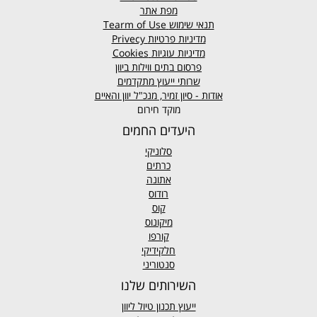
מפת אתר
תנאי שימוש
Tearm of Use
מדיניות פרטיות
Privecy
מדיניות עוגיות
Cookies
פרסום בתים ווילות ביוון
שרותי ייעוץ מתקדמים
אודות - סיון זמיר, מנכ"ל יוון והאיים
מוקד חירום
היעדים החמים
סלוניקי
כרתים
אתונה
רודוס
קוס
מיקונוס
קורפו
חלקידיקי
סנטוריני
השירותים שלנו
ייעוץ תכנון טיול ליוון