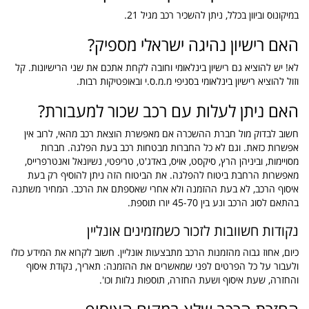
במיקונוס וביוון בכלל, ניתן להשכיר רכב מגיל 21.
האם רישיון נהיגה ישראלי מספיק?
לא! יש להוציא גם רישיון בינלאומי וחובה לקחת אתכם את שני הרישיונות. קל
וזול להוציא רישיון בינלאומי בסניפי מ.מ.ס.י ובאופטיקות רבות.
האם ניתן לעלות עם רכב שכור למעבורת?
חשוב לבדוק מול חברת ההשכרה אם מאפשרת הוצאת רכב מהאי, לרוב אין
אפשרות כזאת. וגם לא כל החברות מבטחות רכב בעת הפלגה. חברות
מסויימות, וביניהן הרץ, סיקסט, אויס, באדג'ט, טריפטי, נשיונאל ואנטרפרייס,
מאפשרות הרחבת ביטוח להפלגה. את הביטוח הזה ניתן להוסיף רק בעת
איסוף הרכב, לא בעת ההזמנה ולא אחרי שאספתם את הרכב. המחיר משתנה
בהתאם לסוג הרכב ונע בין 45-70 יורו תוספת.
נקודות חשוובות לזכור כשמזמינים אונליין
כיום, אחוז גבוה מהזמנות הרכב מתבצעות אונליין. חשוב לקרוא את המידע כולו
ולעבור על כל הפרטים לפני שמאשרים את ההזמנה: תאריך, נקודת איסוף
והחזרה, שעת איסוף ושעת החזרה, תוספות נלוות וכו'.