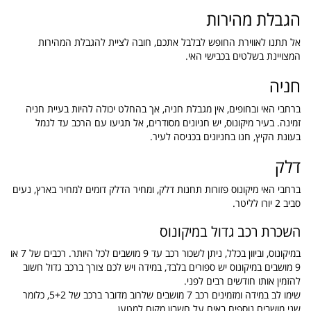
הגבלת מהירות
אל תתנו לאווירת החופש לבלבל אתכם, חובה לציית להגבלת המהירות
המצויינת בשלטים בכבישי האי.
חניה
ברחבי האי ובחופים, אין מגבלת חניה, אך בהחלט יכולה להיות בעיית חניה
זמינה. בעיר מיקונוס, יש חניונים מסודרים, אל תגיעו עם הרכב עד לנמל
בעונת הקיץ, חנו בחניונים בכניסה לעיר.
דלק
ברחבי האי מיקונוס פזורות תחנות דלק, ומחיר הדלק דומים למחיר בארץ, נעים
סביב 2 יורו לליטר.
השכרת רכב גדול במיקונוס
במיקונוס, וביוון בכלל, ניתן לשכור רכב עד 9 מושבים לכל היותר. רכבים של 7 או
9 מושבים במיקונוס יש ספורים בלבד, במידה ויש לכם צורך ברכב גדול חשוב
להזמין אותו חודשים רבים לפני.
שימו לב במידה ומזמינים רכב 7 מושבים שלרוב מדובר ברכב של 5+2, כלומר
שני מושבים נוספים באים על חשבון מקום למטען.