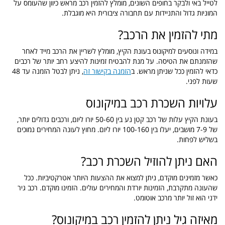
לטייל באי ולבקר בחופים השונים, מומלץ להזמין רכב מראש כיוון שהעומס על
המוניות גדול והתניידות עם תחבורה ציבורית היא מוגבלת.
מתי להזמין את הרכב?
במידה ונוסעים למיקונוס בעונת הקיץ, מומלץ לשריין את הרכב מייד לאחר
שהזמנתם את הטיסה. על מנת להבטיח זמינות להיצע רחב יותר של רכבים
כדאי להזמין ככל שניתן מראש. ב
הזמנה בקישור זה
, ניתן לבטל הזמנה עד 48
שעות לפני.
עלויות השכרת רכב במיקונוס
בעונת הקיץ עלות של רכב קטן נע בין 50-60 יורו ליום, ורכבים גדולים יותר,
של 7-9 מושבים, יעלו בין 100-160 יורו ליום. מחוץ לעונה המחירים נמוכים
בשליש לפחות.
האם ניתן להוזיל השכרת רכב?
כאשר מזמינים מוקדם, ניתן למצוא את ההצעות היותר אטרקטיביות. ככל
שהעונה מתקרבת, הזמינות יורדת והמחירים עולים. הזמינו מוקדם. רכב גיר
ידני הוא זול יותר מרכב אוטומט.
מאיזה גיל ניתן להזמין רכב במיקונוס?