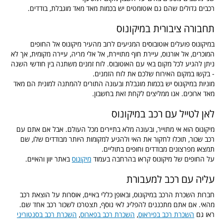
רכבים גדולים שהם גם אוטומטים יש בכמות מאד מאד מוגבלת, בודדים.
תחבורה ציבורית במיקונוס
במיקונוס פועלים אוטובוסים המגיעים לרוב מהעיר מיקונוס אל החופים
המוכרים, אל אורנוס, עיירת חוף מתויירת, אל אלי מריה, עיירה מקומית, אך לא
ניתן להגיע לכל מקום באי עם האוטובוס. לוח זמנים משתנה בין חודשי השנה
- בקשו במקום האירוח שלכם את לוח הזמנים.
מוניות במיקונוס יש בכמות מוגבלת ובעונה התורים להמתנה למונית הם מאד
מאד ארוכים. אנו ממליצים לקחת זאת בחשבון.
לאן לטייל עם רכב במיקונוס
מיקונוס הוא אי מתוייר, ובעונה מלא בתיירים מכל העולם. אבל אם אתם עם
רכב שכור, תוכלו לחקור את האי ולהגיע למקומות היותר מבודדים שלו, שם
תמצאו מפרצונים מבודדים וחופים בתוליים.
על החופים של מיקונוס קראו בהרחבה בעמוד
מיקונוס
באתר יוון והאיים.
עליה עם רכב למעבורת
חברות השכרת הרכב במיקונוס, ובאופן כללי באיים, אוסרות על הוצאת רכב
מהאי. אם אתם מתכננים להפליג לאי נוסף, תצטרכו לשכור רכב אחד שם.
ראו גם
השכרת רכב בפיראוס
,
השכרת רכב בפארוס
,
השכרת רכב בסנטוריני