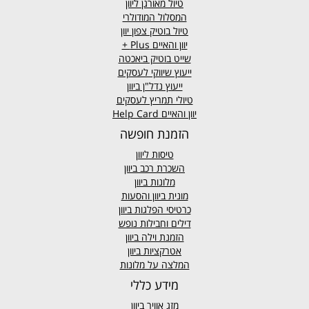
טיול מאורגן ליוון
המסלול המודולרי
טיול בוטיק צפון יוון
יוון והאיים
Plus +
שייט בוטיק ביאכטה
ייעוץ שיווקי לעסקים
ייעוץ נדל"ן ביוון
טיולי תמריץ לעסקים
יוון והאיים Help Card
הזמנת חופשה
טיסות ליוון
השכרת רכב ביוון
מלונות ביוון
מונית ביוון
והסעות
כרטיסי הפלגות ביוון
דילים וחבילות נופש
הזמנת וילה ביוון
אטרקציות ביוון
המלצה על מלונות
מידע כללי
מזג אוויר
ביוון