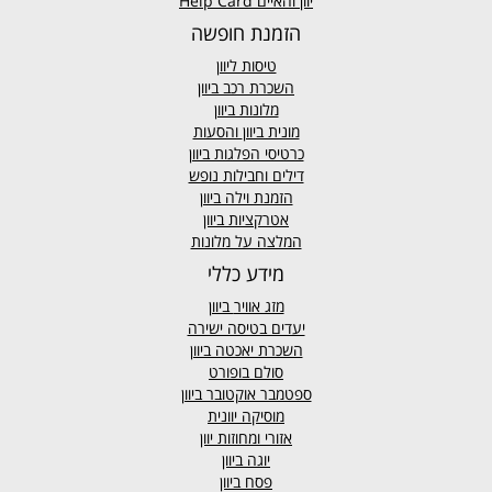
יוון והאיים Help Card
הזמנת חופשה
טיסות ליוון
השכרת רכב ביוון
מלונות ביוון
מונית ביוון
והסעות
כרטיסי הפלגות ביוון
דילים וחבילות נופש
הזמנת וילה ביוון
אטרקציות ביוון
המלצה על מלונות
מידע כללי
מזג אוויר
ביוון
יעדים בטיסה ישירה
השכרת יאכטה ביוון
סולם בופורט
ספטמבר אוקטובר ביוון
מוסיקה יוונית
אזורי ומחוזות יוון
יוגה ביוון
פסח ביוון