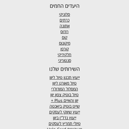
היעדים החמים
סלוניקי
כרתים
אתונה
רודוס
קוס
מיקונוס
קורפו
חלקידיקי
סנטוריני
השירותים שלנו
ייעוץ תכנון טיול ליוון
טיול מאורגן ליוון
המסלול המודולרי
טיול בוטיק צפון יוון
יוון והאיים
Plus +
שייט בוטיק ביאכטה
ייעוץ שיווקי לעסקים
ייעוץ נדל"ן ביוון
טיולי תמריץ לעסקים