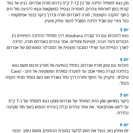
מכן נצא למסלול הליכה של בין 7-12 ק"מ בדרום מזרח אנדרוס. נגיע אל נמל
קורתי בזמן לארוחת צהרים, לאחריה נצטייד במשקאות ונצא לרגיעה מול הים
בחוף 'הזקנה הקופצת', חזרה לאנדרוס חורה ובדרך ביקור בכפר אפיסקופיו -
כפר ציורי עם שביל הליכה המוביל לגשר עתיק ומעיין.
יום 3
נצא להיכרות עם הר קוברה Koubara, דרך מסלולי ההליכה היפיפיים בין
הכפרים ולצד הנהר, מעיינות ומפלים. אחר צהרים באנדרוס חורה, הליכה
לאורך הטיילת ועד שרידי המבצר ותצפית אל המגדלור המפורסם של אנדרוס.
יום 4
היכרות עם צפון מזרח אנדרוס, נתחיל בנסיעה אל מפרץ זורגוס משם נצא
בהליכה קצרה בואדי אכזב עד למערה נסתרת המשקיפה אל הים - 'Cavo
d'Oro'. פיקניק על החוף וחזרה דרך נמל גאבריו שם נשב באחד מבתי הקפה
בנמל.
יום 5
ביקור במוזיאון שמן הזית המיוחד של אנדרוס וממנו נצא למסלול של כ-7 ק"מ
עד ל'אנו-אפרובאטו'. את אחר צהרים נבלה בעיירת הנופש באצי מול שקיעה
נהדרת.
יום 6
יום אחרון באי, ננצל את הזמן לביקור במערת הנטיפים, ומשם ניסע הכפר