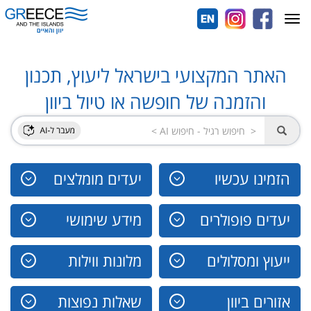
Toggle
navigation
האתר המקצועי בישראל ליעוץ, תכנון
והזמנה של חופשה או טיול ביוון
הזמינו עכשיו
יעדים מומלצים
יעדים פופולרים
מידע שימושי
ייעוץ ומסלולים
מלונות ווילות
אזורים ביוון
שאלות נפוצות