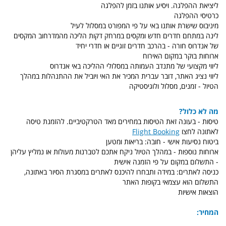
ליציאת ההפלגה. ויסיע אותנו בזמן להפלגה
כרטיסי ההפלגה
מיניבוס שישרת אותנו באי על פי המפורט במסלול לעיל
לינה במתחם חדרים חדש ומקסים במרחק דקות הליכה מהמדרחוב המקסים
של אנדרוס חורה - בהרכב חדרים זוגיים או חדרי יחיד
ארוחות בוקר במקום האירוח
ליווי מקצועי של מתנדב העמותה במסלולי ההליכה באי אנדרוס
ליווי נציג האתר, דובר עברית המכיר את האי ויוביל את ההתנהלות במהלך
הטיול - זמנים, מסלול ולוגיסטיקה
מה לא כלול?
טיסות - בעונה זאת הטיסות במחירים מאד הטרקטיביים. להזמנת טיסה
לאתונה לחצו
Flight Booking
ביטוח נסיעות אישי - חובה: בריאות ומטען
ארוחות נוספות - במהלך הטיול ניקח אתכם לטברנות מעולות או נמליץ עליהן
- התשלום במקום על פי הזמנה אישית
כניסה לאתרים: במידה ותבחרו להיכנס לאתרים במסגרת הסיור באתונה,
התשלום הוא עצמאי בקופות האתר
הוצאות אישיות
המחיר: